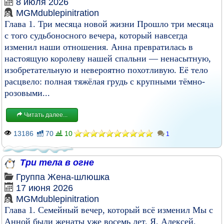
8 июля 2026
MGMdublepinitration
Глава 1. Три месяца новой жизни Прошло три месяца
с того судьбоносного вечера, который навсегда
изменил наши отношения. Анна превратилась в
настоящую королеву нашей спальни — ненасытную,
изобретательную и невероятно похотливую. Её тело
расцвело: полная тяжёлая грудь с крупными тёмно-
розовыми...
Читать далее...
13186
70
10
1
Три тела в огне
Группа
Жена-шлюшка
17 июня 2026
MGMdublepinitration
Глава 1. Семейный вечер, который всё изменил Мы с
Анной были женаты уже восемь лет. Я, Алексей,