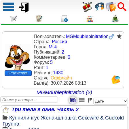
Пользователь:
MGMdublepinitration
Страна:
Россия
Город:
Msk
Публикаций:
2
Комментариев:
0
Форум:
5
Ранг:
1
Рейтинг:
1430
Статистика
Статус:
Оффлайн
Был(a):
30.07.2026 08:13
MGMdublepinitration (2)
Три тела в огне. Часть 2
Куннилингус
Жена-шлюшка
Сексwife & Cuckold
Группа