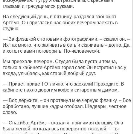
возбуждения. К утру я был разбитым, с красными
глазами и трясущимися руками.
На следующий день, в пятницу, раздался звонок от
Артёма. Он пригласил нас обоих вечером заехать в
студию.
— За флэшкой с готовыми фотографиями, – сказал он. –
Их так много, что заливать в сеть и скачивать – долго. Да
и хотел с вами поговорить. По-человечески.
Мы приехали вечером. Студия была пуста и темна,
только в кабинете Артёма горел свет. Он встретил нас у
входа, улыбаясь, как старый добрый друг.
— Привет, привет! Отлично, что заехали! Проходите. В
кабинете пахло дорогим кофе и сигаретным дымом.
— Вот, держите, – он протянул мне черную флэшку. – Все
обработано, лучшие кадры отобрал. Шедевры, честное
слово.
— Спасибо, Артём, – сказал я, принимая флэшку. Она
была легкой, но казалась невероятно тяжелой. – Ты