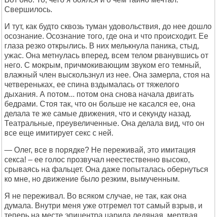
Свершилось.
И тут, как будто сквозь туман удовольствия, до нее дошло
осознание. Осознание того, где она и что происходит. Ее
глаза резко открылись. В них мелькнула паника, стыд,
ужас. Она метнулась вперед, всем телом рванувшись от
него. С мокрым, причмокивающим звуком его темный,
влажный член выскользнул из нее. Она замерла, стоя на
четвереньках, ее спина вздымалась от тяжелого
дыхания. А потом... потом она снова начала двигать
бедрами. Стоя так, что он больше не касался ее, она
делала те же самые движения, что и секунду назад.
Театральные, преувеличенные. Она делала вид, что он
все еще имитирует секс с ней.
— Олег, все в порядке? Не переживай, это имитация
секса! – ее голос прозвучал неестественно высоко,
срываясь на фальцет. Она даже попыталась обернуться
ко мне, но движение было резким, вымученным.
Я не переживал. Во всяком случае, не так, как она
думала. Внутри меня уже отгремел тот самый взрыв, и
теперь на месте эпицентра царила ледяная, мертвая