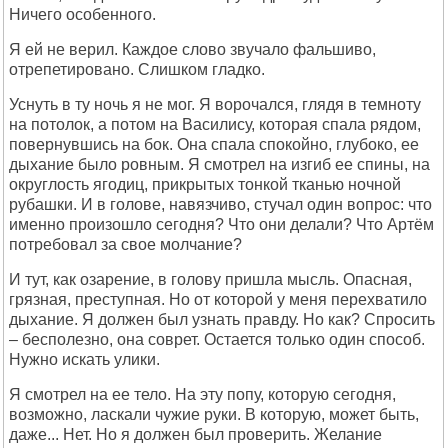
Ничего особенного.
Я ей не верил. Каждое слово звучало фальшиво,
отрепетировано. Слишком гладко.
Уснуть в ту ночь я не мог. Я ворочался, глядя в темноту
на потолок, а потом на Василису, которая спала рядом,
повернувшись на бок. Она спала спокойно, глубоко, ее
дыхание было ровным. Я смотрел на изгиб ее спины, на
округлость ягодиц, прикрытых тонкой тканью ночной
рубашки. И в голове, навязчиво, стучал один вопрос: что
именно произошло сегодня? Что они делали? Что Артём
потребовал за свое молчание?
И тут, как озарение, в голову пришла мысль. Опасная,
грязная, преступная. Но от которой у меня перехватило
дыхание. Я должен был узнать правду. Но как? Спросить
– бесполезно, она соврет. Остается только один способ.
Нужно искать улики.
Я смотрел на ее тело. На эту попу, которую сегодня,
возможно, ласкали чужие руки. В которую, может быть,
даже... Нет. Но я должен был проверить. Желание