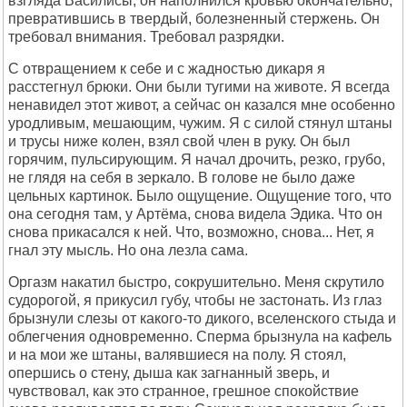
взгляда Василисы, он наполнился кровью окончательно,
превратившись в твердый, болезненный стержень. Он
требовал внимания. Требовал разрядки.
С отвращением к себе и с жадностью дикаря я
расстегнул брюки. Они были тугими на животе. Я всегда
ненавидел этот живот, а сейчас он казался мне особенно
уродливым, мешающим, чужим. Я с силой стянул штаны
и трусы ниже колен, взял свой член в руку. Он был
горячим, пульсирующим. Я начал дрочить, резко, грубо,
не глядя на себя в зеркало. В голове не было даже
цельных картинок. Было ощущение. Ощущение того, что
она сегодня там, у Артёма, снова видела Эдика. Что он
снова прикасался к ней. Что, возможно, снова... Нет, я
гнал эту мысль. Но она лезла сама.
Оргазм накатил быстро, сокрушительно. Меня скрутило
судорогой, я прикусил губу, чтобы не застонать. Из глаз
брызнули слезы от какого-то дикого, вселенского стыда и
облегчения одновременно. Сперма брызнула на кафель
и на мои же штаны, валявшиеся на полу. Я стоял,
опершись о стену, дыша как загнанный зверь, и
чувствовал, как это странное, грешное спокойствие