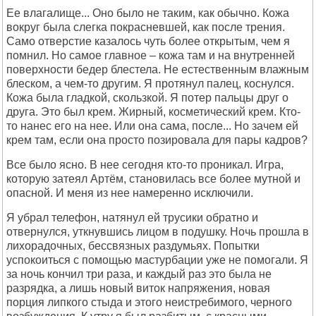
Ее влагалище... Оно было не таким, как обычно. Кожа
вокруг была слегка покрасневшей, как после трения.
Само отверстие казалось чуть более открытым, чем я
помнил. Но самое главное – кожа там и на внутренней
поверхности бедер блестела. Не естественным влажным
блеском, а чем-то другим. Я протянул палец, коснулся.
Кожа была гладкой, скользкой. Я потер пальцы друг о
друга. Это был крем. Жирный, косметический крем. Кто-
то нанес его на нее. Или она сама, после... Но зачем ей
крем там, если она просто позировала для пары кадров?
Все было ясно. В нее сегодня кто-то проникал. Игра,
которую затеял Артём, становилась все более мутной и
опасной. И меня из нее намеренно исключили.
Я убрал телефон, натянул ей трусики обратно и
отвернулся, уткнувшись лицом в подушку. Ночь прошла в
лихорадочных, бессвязных раздумьях. Попытки
успокоиться с помощью мастурбации уже не помогали. Я
за ночь кончил три раза, и каждый раз это была не
разрядка, а лишь новый виток напряжения, новая
порция липкого стыда и этого неистребимого, черного