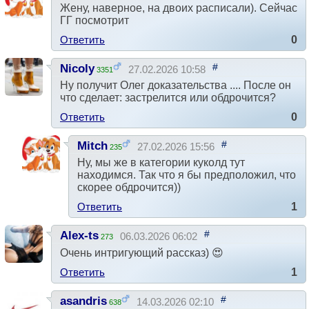
Жену, наверное, на двоих расписали). Сейчас
ГГ посмотрит
Ответить
0
#
Nicoly
27.02.2026 10:58
3351
Ну получит Олег доказательства .... После он
что сделает: застрелится или обдрочится?
Ответить
0
#
Mitch
27.02.2026 15:56
235
Ну, мы же в категории куколд тут
находимся. Так что я бы предположил, что
скорее обдрочится))
Ответить
1
#
Alex-ts
06.03.2026 06:02
273
Очень интригующий рассказ) 😍
Ответить
1
#
asandris
14.03.2026 02:10
638