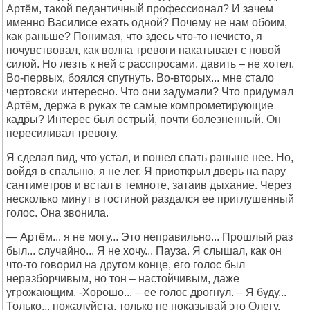
Артём, такой педантичный профессионал? И зачем
именно Василисе ехать одной? Почему не нам обоим,
как раньше? Понимая, что здесь что-то нечисто, я
почувствовал, как волна тревоги накатывает с новой
силой. Но лезть к ней с расспросами, давить – не хотел.
Во-первых, боялся спугнуть. Во-вторых... мне стало
чертовски интересно. Что они задумали? Что придумал
Артём, держа в руках те самые компрометирующие
кадры? Интерес был острый, почти болезненный. Он
пересиливал тревогу.
Я сделал вид, что устал, и пошел спать раньше нее. Но,
войдя в спальню, я не лег. Я приоткрыл дверь на пару
сантиметров и встал в темноте, затаив дыхание. Через
несколько минут в гостиной раздался ее приглушенный
голос. Она звонила.
— Артём... я не могу... Это неправильно... Прошлый раз
был... случайно... Я не хочу... Пауза. Я слышал, как он
что-то говорил на другом конце, его голос был
неразборчивым, но тон – настойчивым, даже
угрожающим. -Хорошо... – ее голос дрогнул. – Я буду...
Только... пожалуйста, только не показывай это Олегу.