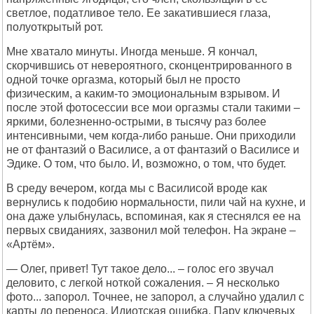
светлое, податливое тело. Ее закатившиеся глаза,
полуоткрытый рот.
Мне хватало минуты. Иногда меньше. Я кончал,
скорчившись от невероятного, сконцентрированного в
одной точке оргазма, который был не просто
физическим, а каким-то эмоциональным взрывом. И
после этой фотосессии все мои оргазмы стали такими –
яркими, болезненно-острыми, в тысячу раз более
интенсивными, чем когда-либо раньше. Они приходили
не от фантазий о Василисе, а от фантазий о Василисе и
Эдике. О том, что было. И, возможно, о том, что будет.
В среду вечером, когда мы с Василисой вроде как
вернулись к подобию нормальности, пили чай на кухне, и
она даже улыбнулась, вспоминая, как я стеснялся ее на
первых свиданиях, зазвонил мой телефон. На экране –
«Артём».
— Олег, привет! Тут такое дело... – голос его звучал
деловито, с легкой ноткой сожаления. – Я несколько
фото... запорол. Точнее, не запорол, а случайно удалил с
карты до переноса. Идиотская ошибка. Пару ключевых