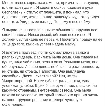
Мне хотелось сорваться с места, примчаться в студию,
вломиться туда и... Я сидел в офисе, сжимая в руке
бесполезный стилус от планшета, и понимал, что
единственное, чего я по-настоящему хочу, – это увидеть
ее потом. Увидеть ее взгляд. По нему я все пойму.
Я вырвался из офиса раньше обычного, нарушая все
свои правила. Несся домой, обгоняя всех и вся. Я
должен был увидеть ее первым. Прочитать правду на ее
лице до того, как она успеет надеть маску.
Я влетел в подъезд, почти сломал ключ в замке и
распахнул дверь. Василиса была дома. Она сидела на
кухне, пила чай и смотрела в окно. Услышав меня, она
обернулась. И на ее лице... не было ни растерянности,
ни стыда, ни страха. Напротив. Она выглядела
спокойной. Даже... счастливой? Нет, не так.
Умиротворенной. На ее губах играла легкая, едва
уловимая улыбка. Щеки были румяными, глаза сияли
каким-то странным, внутренним светом. Она была
похожа на человека, который только что принял очень
важное, трудное решение и теперь чувствует
облегчение.