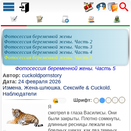
Фотосессия беременной жены
Фотосессия беременной жены. Часть 2
Фотосессия беременной жены. Часть 3
Фотосессия беременной жены. Часть 4
Фотосессия беременной жены. Часть 5
Фотосессия беременной жены. Часть 5
Автор:
cuckoldpornstory
Дата:
24 февраля 2026
Измена
,
Жена-шлюшка
,
Сексwife & Cuckold
,
Наблюдатели
Шрифт:
Я
смотрел в глаза Василисы. Они
были закрыты. Плотно сомкнуты,
длинные ресницы лежали на
бледных щеках, как два темных