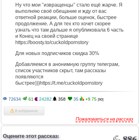
Ну что мои "извращенцы" стало ещё жарче. Я
выполняю своё обещание и жду от вас
ответной реакции, больше оценок, быстрее
продолжение. А для тех кто хочет скорее
узнать что там дальше я опубликовала 6 часть
и Конец на своей странице
https://boosty.to/cuckoldpornstory
Для новых подписчиков скидка 30%
Добавляемся в анонимную группу телеграм,
список участников скрыт, там рассказы
появляются
быстрее)))https://t.me/cuckoldpornstory
72634
61
24282
358
35
+9.75
[90]
В избранное
Пожаловаться на рассказ
Оцените этот рассказ:
886