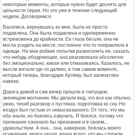
некоторые моменты, которые нужно будет доснять для
цельности серии. Но это уже в течение следующей
недели. Договоримся.
Василиса, вернувшись ко мне, была не просто
подавлена. Она была подавлена и одновременно
встревожена до крайности. Ее глаза бегали, она не
могла усидеть на месте, постоянно что-то поправляла в
одежде. На мои робкие попытки развеселить ее, сказать
что-нибудь ободряющее, она реагировала абсолютно
без эмоционально, кивая или отмахиваясь. Казалось, ее
мысли витали где-то далеко, в том самом моменте,
который теперь, благодаря Артёму, был запечатлен
навеки.
Дорога домой и сам вечер прошли в гнетущем,
звенящем молчании. Мы делали вид, что все как обычно,
ужин, тихий разговор о пустяках, подготовка ко сну. Но
воздух был густым от невысказанного. От того, что мы
оба знали, но боялись озвучить. Я боялся, потому что
признание означало бы признание и в своем...
удовольствии. А она... она, наверное, боялась моего
осуждения, моего ухода, краха всего, что мы строили.