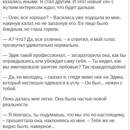
казались иными. Я стал другим. И этот новый «я» с
жутким интересом ждал, что будет дальше.
— Олег, все хорошо? – Василиса уже подошла ко мне,
накинув халат, но не запахнув его. Ее лицо было
бледным, но глаза горели.
— А? Что? Да, все отлично, – я ответил, и мой голос
прозвучал удивительно нормально.
— Эдик такой профессионал, – затараторила она, как бы
оправдываясь или убеждая саму себя. – Ты видел, как
мы имитировали занятие любовью? Так правдоподобно!
— Да, он молодец, – сказал я, глядя мимо нее на Эдика,
который неспешно одевался в углу. – Он был... нежен с
тобой.
Ложь далась мне легко. Она была частью новой
реальности.
— Я боялась, ты подумаешь, что мы это по-настоящему,
– прошептала она, наклоняясь ко мне. – Тебе же не
видно было, наверное...