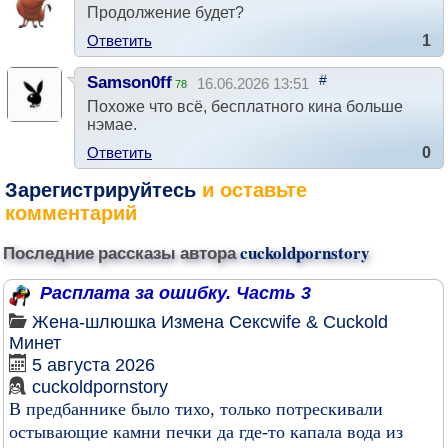
Продолжение будет?
Ответить
1
#
Samson0ff
16.06.2026 13:51
78
Похоже что всё, бесплатного кина больше
нэмае.
Ответить
0
Зарегистрируйтесь
и оставьте
комментарий
Последние рассказы автора
cuckoldpornstory
Расплата за ошибку. Часть 3
Жена-шлюшка
Измена
Сексwife & Cuckold
Минет
5 августа 2026
cuckoldpornstory
В предбаннике было тихо, только потрескивали
остывающие камни печки да где-то капала вода из