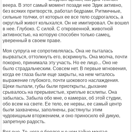
веера. В этот самый момент позади нее Эдик активно,
без всяких притворств, работал бедрами. Ритмичные,
сильные толчки, от которых ее все тело содрогалось, а
округлый живот колыхался. Он не имитировал. Он вошел
в нее. Глубоко. С силой. С откровенной, животной
активностью, на которую способен только самец,
уверенный в своем праве.
Моя супруга не сопротивлялась. Она не пыталась
вырваться, оттолкнуть его, вскрикнуть. Она молча, почти
покорно, принимала эту участь. Но ее лицо... Оно не
было страдальческим. Совсем нет. В первые мгновения,
когда ее глаза были еще закрыты, на нем читалось
выражение глубокого, почти шокового наслаждения.
Щеки пылали, губы были приоткрыты, дыхание
срывалось на прерывистые, хриплые всхлипы. Она
забылась. Забыла обо мне, о камерах, об этой студии,
обо всем на свете. Ее тело, ее нервы, ее самый центр
были захвачены, заполнены, растянуты этим
чудовищным вторжением, и оно приносило ей дикую,
запретную радость.
Вот оно. То, чего я боялся и о чем тайно мечтал.