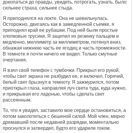
докопаться до правды, увидеть, потрогать, узнать, было
сильнее страха, сильнее стыда.
Я приподнялся на локте. Она не шевельнулась.
Осторожно, двигаясь как в замедленной съемке, я
приподнял край ее рубашки. Под ней были простые
хлопковые трусики. Я зацепил их резинку пальцем и
медленно, миллиметр за миллиметром, потянул вниз,
обнажая нижнюю часть ее ягодиц и часть промежности.
В темноте я почти ничего не видел. Только смутные
очертания.
Я взял свой телефон с тумбочки. Прикрыл его рукой,
чтобы свет экрана не разбудил ее, и включил. Горячий,
белый свет брызнул в темноту. Я зажмурился, потом
приоткрыл глаза, направляя луч света туда, куда нужно,
и прикрывая его ладонью, чтобы сделать свет
рассеянным.
То, что я увидел, заставило мое сердце остановиться, а
потом заколотиться с бешеной силой. Мой член, мирно
дремавший после недавней разрядки, моментально
проснулся и затвердел, будто его ударили током.