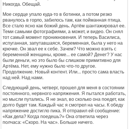
Никогда. Обещай.
Мое сердце упало куда-то в ботинки, а потом резко
рванулось в горло, забилось там, как пойманная птица.
Все стало ясно как божий день. Артём шантажировал ее.
Теми самыми фотографиями, а может, и видео. Он снял
тот самый момент проникновения. И теперь Василиса,
испуганная, запутавшаяся, беременная, была у него на
крючке. Он звал ее к себе. Зачем? Что можно взять с
беременной женщины, кроме... ее самой? Денег? У нас
были деньги, но это было бы слишком примитивно для
Артёма. Нет, ему нужно было что-то другое.
Продолжение. Новый контент. Или... просто сама власть
над ней. Над нами.
Следующий день, четверг, прошел для меня в состоянии
постоянного, нервного напряжения. Я пытался работать,
но мысли путались. Я не знал, во сколько она поедет, как
долго будет там. Каждый час я смотрел на часы. К обеду
напряжение достигло пика. Я отправил ей сообщение:
«Как дела? Когда поедешь?» Она ответила через
полчаса: «Скоро. На час». Больше ничего.