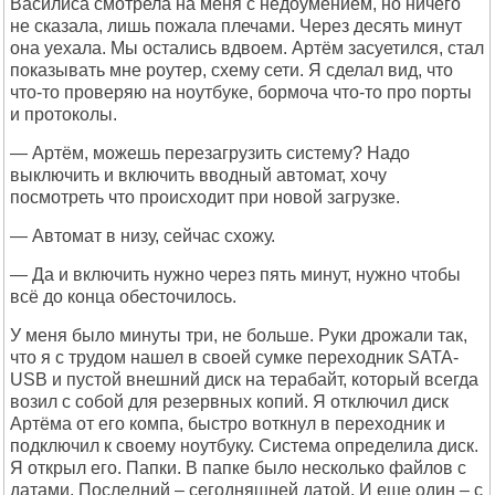
Василиса смотрела на меня с недоумением, но ничего
не сказала, лишь пожала плечами. Через десять минут
она уехала. Мы остались вдвоем. Артём засуетился, стал
показывать мне роутер, схему сети. Я сделал вид, что
что-то проверяю на ноутбуке, бормоча что-то про порты
и протоколы.
— Артём, можешь перезагрузить систему? Надо
выключить и включить вводный автомат, хочу
посмотреть что происходит при новой загрузке.
— Автомат в низу, сейчас схожу.
— Да и включить нужно через пять минут, нужно чтобы
всё до конца обесточилось.
У меня было минуты три, не больше. Руки дрожали так,
что я с трудом нашел в своей сумке переходник SATA-
USB и пустой внешний диск на терабайт, который всегда
возил с собой для резервных копий. Я отключил диск
Артёма от его компа, быстро воткнул в переходник и
подключил к своему ноутбуку. Система определила диск.
Я открыл его. Папки. В папке было несколько файлов с
датами. Последний – сегодняшней датой. И еще один – с