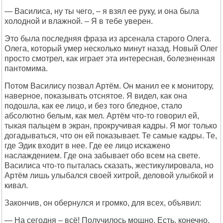
— Василиса, ну ты чего, – я взял ее руку, и она была
холодной и влажной. – Я в тебе уверен.
Это была последняя фраза из арсенала старого Олега.
Олега, который умер несколько минут назад. Новый Олег
просто смотрел, как играет эта интересная, болезненная
пантомима.
Потом Василису позвал Артём. Он манил ее к монитору,
наверное, показывать отснятое. Я видел, как она
подошла, как ее лицо, и без того бледное, стало
абсолютно белым, как мел. Артём что-то говорил ей,
тыкая пальцем в экран, прокручивая кадры. Я мог только
догадываться, что он ей показывает. Те самые кадры. Те,
где Эдик входит в нее. Где ее лицо искажено
наслаждением. Где она забывает обо всем на свете.
Василиса что-то пыталась сказать, жестикулировала, но
Артём лишь улыбался своей хитрой, деловой улыбкой и
кивал.
Закончив, он обернулся и громко, для всех, объявил:
— На сегодня – всё! Получилось мощно. Есть, конечно,