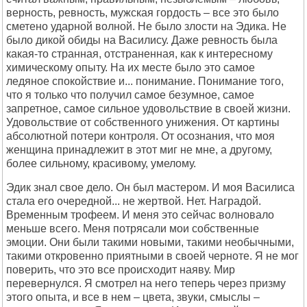
верность, ревность, мужская гордость – все это было
сметено ударной волной. Не было злости на Эдика. Не
было дикой обиды на Василису. Даже ревность была
какая-то странная, отстраненная, как к интересному
химическому опыту. На их месте было это самое
ледяное спокойствие и... понимание. Понимание того,
что я только что получил самое безумное, самое
запретное, самое сильное удовольствие в своей жизни.
Удовольствие от собственного унижения. От картины
абсолютной потери контроля. От осознания, что моя
женщина принадлежит в этот миг не мне, а другому,
более сильному, красивому, умелому.
Эдик знал свое дело. Он был мастером. И моя Василиса
стала его очередной... не жертвой. Нет. Наградой.
Временным трофеем. И меня это сейчас волновало
меньше всего. Меня потрясали мои собственные
эмоции. Они были такими новыми, такими необычными,
такими откровенно приятными в своей черноте. Я не мог
поверить, что это все происходит наяву. Мир
перевернулся. Я смотрел на него теперь через призму
этого опыта, и все в нем – цвета, звуки, смыслы –