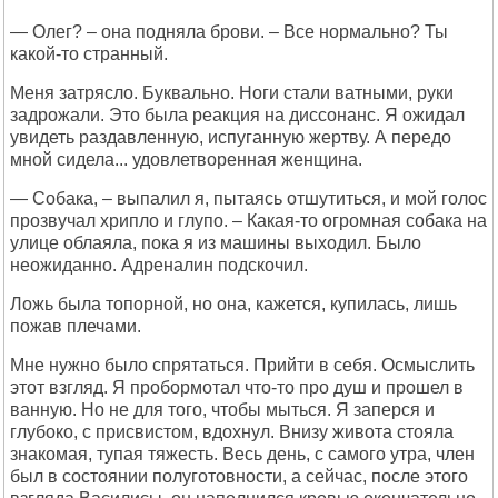
— Олег? – она подняла брови. – Все нормально? Ты
какой-то странный.
Меня затрясло. Буквально. Ноги стали ватными, руки
задрожали. Это была реакция на диссонанс. Я ожидал
увидеть раздавленную, испуганную жертву. А передо
мной сидела... удовлетворенная женщина.
— Собака, – выпалил я, пытаясь отшутиться, и мой голос
прозвучал хрипло и глупо. – Какая-то огромная собака на
улице облаяла, пока я из машины выходил. Было
неожиданно. Адреналин подскочил.
Ложь была топорной, но она, кажется, купилась, лишь
пожав плечами.
Мне нужно было спрятаться. Прийти в себя. Осмыслить
этот взгляд. Я пробормотал что-то про душ и прошел в
ванную. Но не для того, чтобы мыться. Я заперся и
глубоко, с присвистом, вдохнул. Внизу живота стояла
знакомая, тупая тяжесть. Весь день, с самого утра, член
был в состоянии полуготовности, а сейчас, после этого