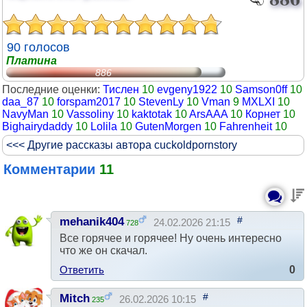
90 голосов
Платина
886
Последние оценки:
Тислен
10
evgeny1922
10
Samson0ff
10
daa_87
10
forspam2017
10
StevenLy
10
Vman
9
MXLXI
10
NavyMan
10
Vassoliny
10
kaktotak
10
ArsAAA
10
Корнет
10
Bighairydaddy
10
Lolila
10
GutenMorgen
10
Fahrenheit
10
<<< Другие рассказы автора cuckoldpornstory
Комментарии
11
#
mehanik404
24.02.2026 21:15
728
Все горячее и горячее! Ну очень интересно
что же он скачал.
Ответить
0
#
Mitch
26.02.2026 10:15
235