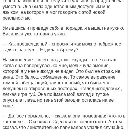
снова разливается по телу. Сексуальная разрядка была
уместна. Она была единственным доступным мне
языком, на котором я мог говорить с этой новой
реальностью.
Умывшись и приведя себя в порядок, я вышел на кухню.
Василиса уже готовила ужин.
— Как прошел день? – спросил я как можно небрежнее,
садясь на стул. – Ездила к Артёму?
На мгновение – всего на долю секунды – в ее глазах,
когда она повернулась ко мне, мелькнула эмоция,
которой я у нее никогда не видел. Это был не страх, не
вина. Это было... соблазнение. То самое выражение
томной, обещающий, таинственный, что бывает у
девушек на откровенных постерах. Взгляд исподлобья,
легкая игра губ. Она поймала мой взгляд и тут же
опустила глаза, но тень этой эмоции осталась на ее
лице.
— Да, все нормально, – сказала она, помешивая что-то в
кастрюле. – Съездила. Сделали несколько фото. Артём
сказал, что действительно пару кадров удалил случайно.