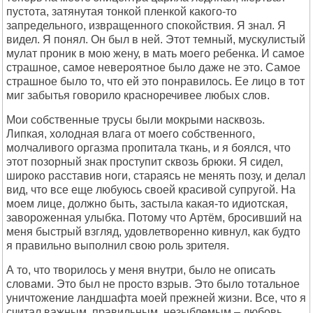
пустота, затянутая тонкой пленкой какого-то
запредельного, извращенного спокойствия. Я знал. Я
видел. Я понял. Он был в ней. Этот темный, мускулистый
мулат проник в мою жену, в мать моего ребенка. И самое
страшное, самое невероятное было даже не это. Самое
страшное было то, что ей это понравилось. Ее лицо в тот
миг забытья говорило красноречивее любых слов.
Мои собственные трусы были мокрыми насквозь.
Липкая, холодная влага от моего собственного,
молчаливого оргазма пропитала ткань, и я боялся, что
этот позорный знак проступит сквозь брюки. Я сидел,
широко расставив ноги, стараясь не менять позу, и делал
вид, что все еще любуюсь своей красивой супругой. На
моем лице, должно быть, застыла какая-то идиотская,
завороженная улыбка. Потому что Артём, бросивший на
меня быстрый взгляд, удовлетворенно кивнул, как будто
я правильно выполнил свою роль зрителя.
А то, что творилось у меня внутри, было не описать
словами. Это был не просто взрыв. Это было тотальное
уничтожение ландшафта моей прежней жизни. Все, что я
считал важным, правильным, незыблемым – любовь,