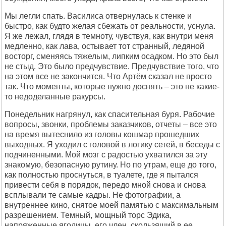
Мы легли спать. Василиса отвернулась к стенке и
быстро, как будто желая сбежать от реальности, уснула.
Я же лежал, глядя в темноту, чувствуя, как внутри меня
медленно, как лава, остывает тот странный, ледяной
восторг, сменяясь тяжелым, липким осадком. Но это был
не стыд. Это было предчувствие. Предчувствие того, что
на этом все не закончится. Что Артём сказал не просто
так. Что моменты, которые нужно доснять – это не какие-
то недоделанные ракурсы.
Понедельник нагрянул, как спасительная буря. Рабочие
вопросы, звонки, проблемы заказчиков, отчеты – все это
на время вытеснило из головы кошмар прошедших
выходных. Я уходил с головой в логику сетей, в беседы с
подчиненными. Мой мозг с радостью ухватился за эту
знакомую, безопасную рутину. Но по утрам, еще до того,
как полностью проснуться, в туалете, где я пытался
привести себя в порядок, передо мной снова и снова
всплывали те самые кадры. Не фотографии, а
внутреннее кино, снятое моей памятью с максимальным
разрешением. Темный, мощный торс Эдика,
напряженные ягодицы, его член, скользящий в ее