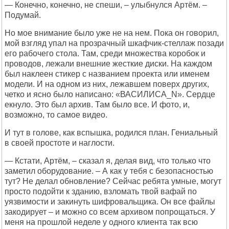
— Конечно, конечно, не спеши, – улыбнулся Артём. –
Подумай.
Но мое внимание было уже не на нем. Пока он говорил,
мой взгляд упал на прозрачный шкафчик-стеллаж позади
его рабочего стола. Там, среди множества коробок и
проводов, лежали внешние жесткие диски. На каждом
был наклеен стикер с названием проекта или именем
модели. И на одном из них, лежавшем поверх других,
четко и ясно было написано: «ВАСИЛИСА_N». Сердце
екнуло. Это был архив. Там было все. И фото, и,
возможно, то самое видео.
И тут в голове, как вспышка, родился план. Гениальный
в своей простоте и наглости.
— Кстати, Артём, – сказал я, делая вид, что только что
заметил оборудование. – А как у тебя с безопасностью
тут? Не делал обновление? Сейчас ребята умные, могут
просто подойти к зданию, взломать твой вафай по
уязвимости и закинуть шифровальщика. Он все файлы
закодирует – и можно со всем архивом попрощаться. У
меня на прошлой неделе у одного клиента так всю