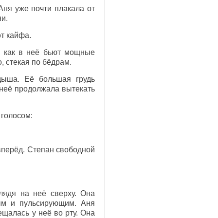
Аня уже почти плакала от
и.
от кайфа.
, как в неё бьют мощные
, стекая по бёдрам.
дыша. Её большая грудь
 неё продолжала вытекать
 голосом:
 вперёд. Степан свободной
лядя на неё сверху. Она
ым и пульсирующим. Аня
ещалась у неё во рту. Она