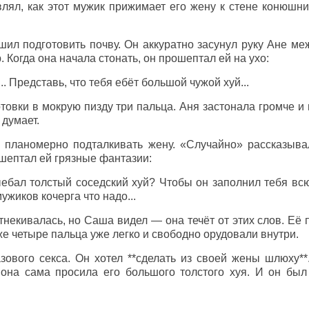
лял, как этот мужик прижимает его жену к стене конюшни 
л подготовить почву. Он аккуратно засунул руку Ане ме
. Когда она начала стонать, он прошептал ей на ухо:
.. Представь, что тебя ебёт большой чужой хуй...
отовки в мокрую пизду три пальца. Аня застонала громче 
 думает.
 планомерно подталкивать жену. «Случайно» рассказывал
 шептал ей грязные фантазии:
ебал толстый соседский хуй? Чтобы он заполнил тебя всю
жиков кочерга что надо...
тнекивалась, но Саша видел — она течёт от этих слов. Её
аже четыре пальца уже легко и свободно орудовали внутри.
зового секса. Он хотел **сделать из своей жены шлюху*
 она сама просила его большого толстого хуя. И он был