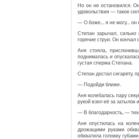
Но он не остановился. Он
удовольствия — такое си
— О боже... я не могу... 
Степан зарычал, сильно 
горячие струи. Он кончал 
Аня стояла, прислонивш
поднималась и опускалась
густая сперма Степана.
Степан достал сигарету, п
— Подойди ближе.
Аня колебалась пару секу
рукой взял её за затылок 
— В благодарность, — тихо
Аня опустилась на коле
дрожащими руками обхва
обхватила головку губами