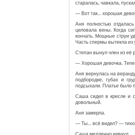
старалась, чавкала, пуска
— Вот так... хорошая дево
Аня полностью отдалась 
целовала вены. Когда сиг
кончать. Мощные струи уд
Часть спермы вытекла из у
Степан вынул член из её р
— Хорошая девочка. Тепер
Аня вернулась на веранду
подбородке, губах и гр
подсыхали. Платье было п
Саша сидел в кресле и с
довольный.
Аня замерла.
— Ты... всё видел? — тихо
Саша медленно кивнул.