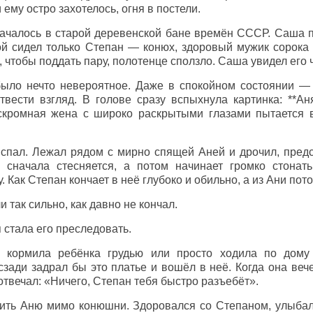
 ему остро захотелось, огня в постели.
ачалось в старой деревенской бане времён СССР. Саша 
й сидел только Степан — конюх, здоровый мужик сорока 
, чтобы поддать пару, полотенце сползло. Саша увидел его 
ыло нечто невероятное. Даже в спокойном состоянии — 
вести взгляд. В голове сразу вспыхнула картинка: **Ан
 скромная жена с широко раскрытыми глазами пытается в
 спал. Лежал рядом с мирно спящей Аней и дрочил, предс
 сначала стесняется, а потом начинает громко стонать
у. Как Степан кончает в неё глубоко и обильно, а из Ани пот
 так сильно, как давно не кончал.
 стала его преследовать.
я кормила ребёнка грудью или просто ходила по дому
сзади задрал бы это платье и вошёл в неё. Когда она веч
твечал: «Ничего, Степан тебя быстро разъебёт».
ить Аню мимо конюшни. Здоровался со Степаном, улыбалс