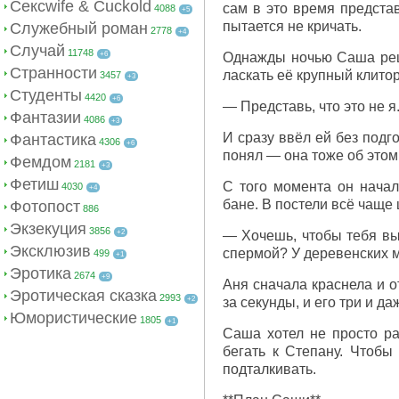
Сексwife & Cuckold
сам в это время представ
4088
+5
пытается не кричать.
Служебный роман
2778
+4
Случай
11748
+6
Однажды ночью Саша реши
Странности
ласкать её крупный клитор
3457
+3
Студенты
4420
+6
— Представь, что это не я.
Фантазии
4086
+3
И сразу ввёл ей без подг
Фантастика
4306
+6
понял — она тоже об этом
Фемдом
2181
+3
Фетиш
С того момента он начал
4030
+4
бане. В постели всё чаще
Фотопост
886
Экзекуция
3856
+2
— Хочешь, чтобы тебя вы
Эксклюзив
спермой? У деревенских му
499
+1
Эротика
2674
+9
Аня сначала краснела и о
Эротическая сказка
2993
+2
за секунды, и его три и д
Юмористические
1805
+1
Саша хотел не просто ра
бегать к Степану. Чтобы
подталкивать.