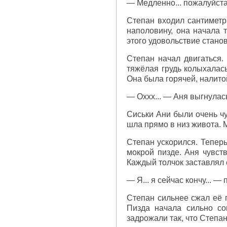
— Медленно... пожалуйста
Степан входил сантиметр
наполовину, она начала т
этого удовольствие стано
Степан начал двигаться.
тяжёлая грудь колыхалась
Она была горячей, налитой
— Оххх... — Аня выгнулась
Сиськи Ани были очень ч
шла прямо в низ живота. М
Степан ускорился. Тепер
мокрой пизде. Аня чувств
Каждый толчок заставлял 
— Я... я сейчас кончу... 
Степан сильнее сжал её г
Пизда начала сильно со
задрожали так, что Степа