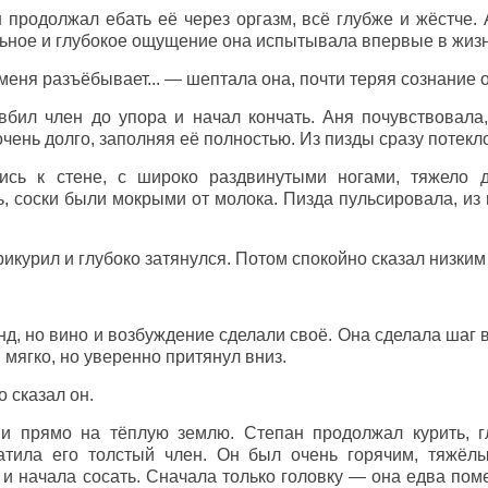
 продолжал ебать её через оргазм, всё глубже и жёстче. 
льное и глубокое ощущение она испытывала впервые в жизн
он меня разъёбывает... — шептала она, почти теряя сознание 
вбил член до упора и начал кончать. Аня почувствовала
очень долго, заполняя её полностью. Из пизды сразу потекло
ись к стене, с широко раздвинутыми ногами, тяжело 
, соски были мокрыми от молока. Пизда пульсировала, из
рикурил и глубоко затянулся. Потом спокойно сказал низким
нд, но вино и возбуждение сделали своё. Она сделала шаг
и мягко, но уверенно притянул вниз.
 сказал он.
ни прямо на тёплую землю. Степан продолжал курить, г
тила его толстый член. Он был очень горячим, тяжёл
 и начала сосать. Сначала только головку — она едва пом