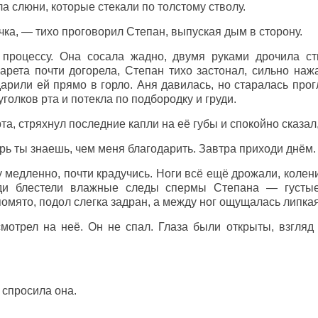
ла слюни, которые стекали по толстому стволу.
чка, — тихо проговорил Степан, выпуская дым в сторону.
процессу. Она сосала жадно, двумя руками дрочила ств
арета почти догорела, Степан тихо застонал, сильно наж
арили ей прямо в горло. Аня давилась, но старалась прог
голков рта и потекла по подбородку и груди.
та, стряхнул последние капли на её губы и спокойно сказал
ь ты знаешь, чем меня благодарить. Завтра приходи днём. 
 медленно, почти крадучись. Ноги всё ещё дрожали, колен
уди блестели влажные следы спермы Степана — густые
омято, подол слегка задран, а между ног ощущалась липка
мотрел на неё. Он не спал. Глаза были открыты, взгляд
 спросила она.