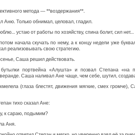
ективного метода — **воздержания**.
л Аню. Только обнимал, целовал, гладил.
лю... устаю от работы по хозяйству, спина болит, сил нет...
потом начала скучать по нему, а к концу недели уже букв
жал реализовывать свою стратегию.
есенье, Саша решил действовать.
 бутылки портвейна «Алушта» и позвал Степана «на п
 веранде. Саша наливал Ане чаще, чем себе, шутил, создав
хмелела (глаза блестят, движения мягкие, смех громче), 
епан тихо сказал Ане:
у, к сараю, подымим?
ла Аня.
окойно ответил Степан и мягко, но уверенно взял её за руку