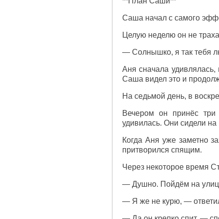
**План Саши**
Саша начал с самого эфф
Целую неделю он не траха
— Солнышко, я так тебя люб
Аня сначала удивлялась, 
Саша видел это и продол
На седьмой день, в воскр
Вечером он принёс три
удивилась. Они сидели на
Когда Аня уже заметно за
притворился спящим.
Через некоторое время Ст
— Душно. Пойдём на улиц
— Я же не курю, — ответи
— Да он крепко спит, — сп