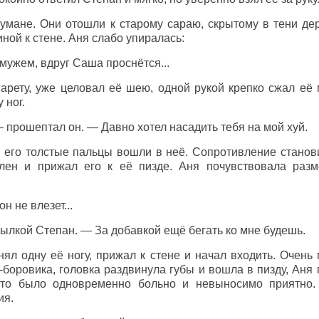
умане. Они отошли к старому сараю, скрытому в тени дер
ной к стене. Аня слабо упиралась:
замужем, вдруг Саша проснётся...
арету, уже целовал её шею, одной рукой крепко сжал её 
 ног.
 прошептал он. — Давно хотел насадить тебя на мой хуй.
а его толстые пальцы вошли в неё. Сопротивление станов
лен и прижал его к её пизде. Аня почувствовала раз
н не влезет...
мылкой Степан. — За добавкой ещё бегать ко мне будешь.
л одну её ногу, прижал к стене и начал входить. Очень 
а-боровика, головка раздвинула губы и вошла в пизду, Аня 
Это было одновременно больно и невыносимо приятно.
ия.