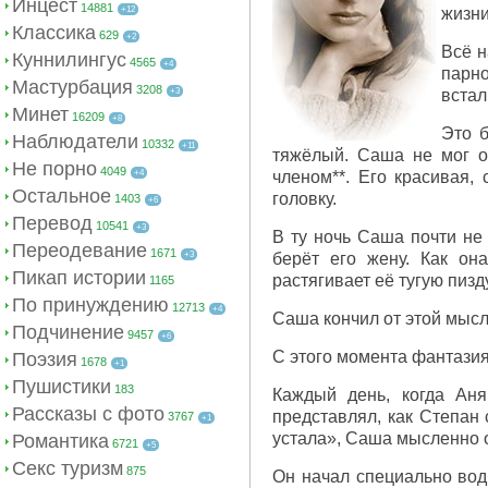
Инцест
14881
+12
жизни
Классика
629
+2
Всё н
Куннилингус
4565
+4
парно
Мастурбация
3208
+3
встал
Минет
16209
+8
Это б
Наблюдатели
10332
+11
тяжёлый. Саша не мог от
Не порно
4049
+4
членом**. Его красивая,
Остальное
головку.
1403
+6
Перевод
10541
+3
В ту ночь Саша почти не
Переодевание
1671
+3
берёт его жену. Как она
Пикап истории
растягивает её тугую пизд
1165
По принуждению
12713
+4
Саша кончил от этой мысли
Подчинение
9457
+6
С этого момента фантазия
Поэзия
1678
+1
Пушистики
183
Каждый день, когда Ан
Рассказы с фото
представлял, как Степан 
3767
+1
устала», Саша мысленно о
Романтика
6721
+5
Секс туризм
875
Он начал специально вод