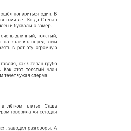
пошёл попариться один. В
восьми лет. Когда Степан
член и буквально замер.
очень длинный, толстый,
я на коленях перед этим
зять в рот эту огромную
тавляя, как Степан грубо
. Как этот толстый член
ом течёт чужая сперма.
 в лёгком платье, Саша
ером говорила «я сегодня
я, заводил разговоры. А