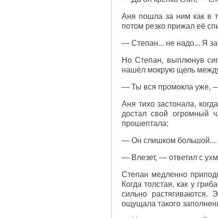
Аня пошла за ним как в т
потом резко прижал её спи
— Степан... не надо... Я 
Но Степан, выплюнув сиг
нашёл мокрую щель между
— Ты вся промокла уже, —
Аня тихо застонала, когд
достал свой огромный ч
прошептала:
— Он слишком большой... о
— Влезет, — ответил с ух
Степан медленно приподня
Когда толстая, как у гриб
сильно растягиваются. 
ощущала такого заполнен