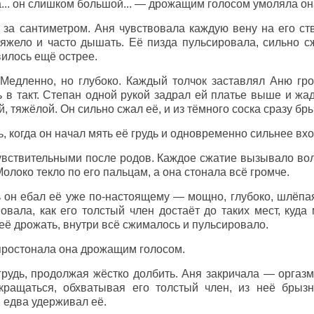
... он слишком большой... — дрожащим голосом умоляла он
 за сантиметром. Аня чувствовала каждую вену на его ст
яжело и часто дышать. Её пизда пульсировала, сильно сж
вилось ещё острее.
 Медленно, но глубоко. Каждый толчок заставлял Аню гр
 в такт. Степан одной рукой задрал ей платье выше и жад
, тяжёлой. Он сильно сжал её, и из тёмного соска сразу бр
, когда он начал мять её грудь и одновременно сильнее вхо
увствительными после родов. Каждое сжатие вызывало вол
олоко текло по его пальцам, а она стонала всё громче.
ь он ебал её уже по-настоящему — мощно, глубоко, шлёп
овала, как его толстый член достаёт до таких мест, куда
её дрожать, внутри всё сжималось и пульсировало.
— простонала она дрожащим голосом.
рудь, продолжая жёстко долбить. Аня закричала — оргазм
кращаться, обхватывая его толстый член, из неё брызн
н едва удерживал её.