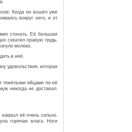
а.
воле. Когда он вошёл уже
имаясь вокруг него, и от
омко стонать. Её большая
но схватил правую грудь.
ызнуло молоко.
дить в неё.
ну удовольствия, которая
ая тяжёлыми яйцами по её
 муж никогда не доставал.
 накрыл её очень сильно.
ула горячая влага. Ноги