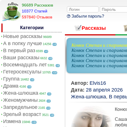
96689 Рассказов
10377 Cтатей
Забыли пароль?
597840 Отзывов
Категории
Рассказы
Новые рассказы
96689
А в попку лучше
14256
Конюх Степан и спарива
+4
В первый раз
Конюх Степан и спариван
6599
+4
Конюх Степан и спариван
Ваши рассказы
6632
+8
Конюх Степан и спариван
Восемнадцать лет
Конюх Степан и спариван
5381
+8
Гетеросексуалы
10765
+14
Группа
16482
+6
Автор:
Elvis16
Драма
4166
+8
Дата:
28 апреля 2026
Жена-шлюшка
4947
+5
Жена-шлюшка
,
В перв
Женомужчины
2604
+2
Запредельное
2165
+3
Конюх
Зрелый возраст
3521
+8
Саша 
Измена
15846
+11
любя