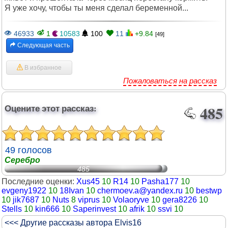
Я уже хочу, чтобы ты меня сделал беременной...
46933
1
10583
100
11
+9.84
[49]
Следующая часть
В избранное
Пожаловаться на рассказ
Оцените этот рассказ:
485
49 голосов
Серебро
485
Последние оценки:
Xus45
10
R14
10
Pasha177
10
evgeny1922
10
18Ivan
10
chermoev.a@yandex.ru
10
bestwp
10
jik7687
10
Nuts
8
viprus
10
Volaoryve
10
gera8226
10
Stells
10
kin666
10
Saperinvest
10
afrik
10
ssvi
10
<<< Другие рассказы автора Elvis16