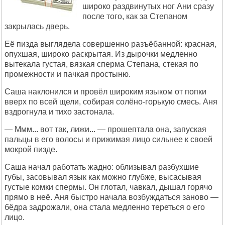
широко раздвинутых ног Ани сразу
после того, как за Степаном
закрылась дверь.
Её пизда выглядела совершенно разъёбанной: красная,
опухшая, широко раскрытая. Из дырочки медленно
вытекала густая, вязкая сперма Степана, стекая по
промежности и пачкая простыню.
Саша наклонился и провёл широким языком от попки
вверх по всей щели, собирая солёно-горькую смесь. Аня
вздрогнула и тихо застонала.
— Ммм... вот так, лижи... — прошептала она, запуская
пальцы в его волосы и прижимая лицо сильнее к своей
мокрой пизде.
Саша начал работать жадно: облизывал разбухшие
губы, засовывал язык как можно глубже, высасывая
густые комки спермы. Он глотал, чавкал, дышал горячо
прямо в неё. Аня быстро начала возбуждаться заново —
бёдра задрожали, она стала медленно тереться о его
лицо.