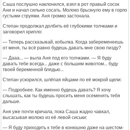
Саша послушно наклонился, взял в рот правый сосок
Ани и начал сильно сосать. Молоко брызнуло ему в горло
густыми струями. Аня громко застонала.
Степан продолжал долбить её глубокими толчками и
заговорил хрипло:
— Теперь рассказывай, кобылка. Когда забеременеешь
от меня, ты всё равно будешь давать мне свою пизду?
— Дааа... — выла Аня под его толчками. — Я буду
давать тебе всегда... даже с большим животом... буду
твоей беременной блядью...
Степан ускорился, шлёпая яйцами по её мокрой щели:
— Подробнее. Как именно будешь давать? Я хочу
слышать, как ты будешь просить меня осеменять тебя
дальше.
Аня уже почти кричала, пока Саша жадно чавкал,
высасывая молоко из её левой сиськи:
— Я буду приходить к тебе в конюшню даже на шестом-