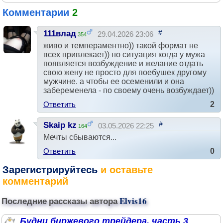
Комментарии
2
#
111влад
29.04.2026 23:06
354
живо и темпераментно)) такой формат не
всех привлекает)) но ситуация когда у мужа
появляется возбуждение и желание отдать
свою жену не просто для поебушек другому
мужчине. а чтобы ее осеменили и она
забеременела - по своему очень возбуждает))
Ответить
2
#
Skaip kz
03.05.2026 22:25
164
Мечты сбываются...
Ответить
0
Зарегистрируйтесь
и оставьте
комментарий
Последние рассказы автора
Elvis16
Будни биржевого трейдера. часть 3