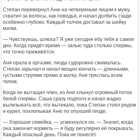
Степан перевернул Аню на четвереньки лицом к мужу,
схватил за волосы, как поводья, и начал долбить сзади
особенно глубоко. Каждый толчок доставал за шейку
матки.
— Чувствуешь, шлюха? Я уже сегодня ебу тебя в самое
дно. Когда придёт время — залью туда столько спермы,
что точно приживётся.
Аня орала в оргазме, пизда судорожно сжималась.
Степан зарычал и начал мощно кончать — длинными,
густыми струями прямо в матку. Аня тряслась всем
телом.
Когда он вытащил член, из Ани хлынул огромный поток
белой спермы. Саша сразу подполз и начал жадно
вылизывать всё, что вытекало, пока Степан стоял рядом
и курил, похлопывая Аню по опухшей пизде.
— Хорошая семейка, — усмехнулся он. — Значит, когда
она закончит кормить — я буду регулярно её покрывать.
Каждый опасный день. Пока не понесёт.