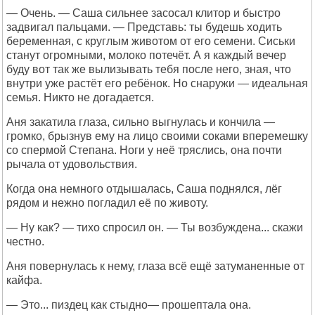
— Очень. — Саша сильнее засосал клитор и быстро
задвигал пальцами. — Представь: ты будешь ходить
беременная, с круглым животом от его семени. Сиськи
станут огромными, молоко потечёт. А я каждый вечер
буду вот так же вылизывать тебя после него, зная, что
внутри уже растёт его ребёнок. Но снаружи — идеальная
семья. Никто не догадается.
Аня закатила глаза, сильно выгнулась и кончила —
громко, брызнув ему на лицо своими соками вперемешку
со спермой Степана. Ноги у неё тряслись, она почти
рычала от удовольствия.
Когда она немного отдышалась, Саша поднялся, лёг
рядом и нежно погладил её по животу.
— Ну как? — тихо спросил он. — Ты возбуждена... скажи
честно.
Аня повернулась к нему, глаза всё ещё затуманенные от
кайфа.
— Это... пиздец как стыдно— прошептала она.