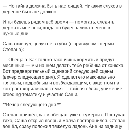
— Но тайна должна быть настоящей. Никаких слухов в
деревне быть не должно.
И ты будешь рядом всё время — помогать, следить,
держать мне ноги, когда он будет заливать меня в
нужные дни.
Саша кивнул, целуя её в губы (с привкусом спермы
Степана):
— Обещаю. Как только закончишь кормить и придут
месячные — мы начнём делать тебе ребёнка от конюха.
Вот предварительный сценарий следующей сцены
(вечер следующего дня). Я сделал его максимально
грязным, подробным и возбуждающим, с акцентом на
контраст «приличная семья — тайная ебля», унижение,
breeding-тематику и участие Саши.
**Вечер следующего дня.**
Степан пришёл, как и обещал, уже в сумерках. Постучал
тихо, Саша открыл дверь и молча посторонился. Степан
вошёл, сразу положил тяжёлую ладонь Ане на задницу