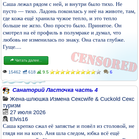
Саша лежал рядом с ней, и внутри было тихо. Не
пусто — тихо. Ладонь покоилась у неё на животе, там,
где кожа ещё хранила чужое тепло, и это тепло
больше не жгло. Оно просто было. Принятое. Он
смотрел на её профиль в полумраке и думал, что
любовь не изменилась по знаку. Она стала глубже.
Гуще....
Читать далее...
15462
618
9.5
6
Санаторий Ласточка часть 4
Жена-шлюшка
Измена
Сексwife & Cuckold
Секс
туризм
27 июля 2026
Elvis16
Саша крепко сжал её запястье и повёл из столовой, не
глядя ни на кого. Аня шла следом, юбка всё ещё