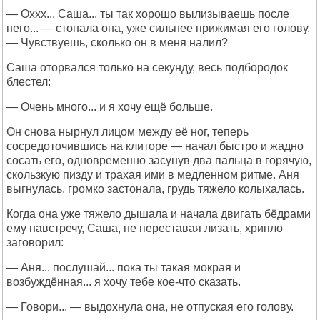
— Оххх... Саша... ты так хорошо вылизываешь после
него... — стонала она, уже сильнее прижимая его голову.
— Чувствуешь, сколько он в меня налил?
Саша оторвался только на секунду, весь подбородок
блестел:
— Очень много... и я хочу ещё больше.
Он снова нырнул лицом между её ног, теперь
сосредоточившись на клиторе — начал быстро и жадно
сосать его, одновременно засунув два пальца в горячую,
скользкую пизду и трахая ими в медленном ритме. Аня
выгнулась, громко застонала, грудь тяжело колыхалась.
Когда она уже тяжело дышала и начала двигать бёдрами
ему навстречу, Саша, не переставая лизать, хрипло
заговорил:
— Аня... послушай... пока ты такая мокрая и
возбуждённая... я хочу тебе кое-что сказать.
— Говори... — выдохнула она, не отпуская его голову.