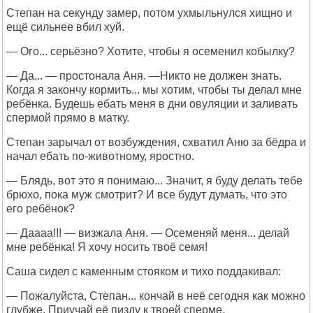
Степан на секунду замер, потом ухмыльнулся хищно и
ещё сильнее вбил хуй.
— Ого... серьёзно? Хотите, чтобы я осеменил кобылку?
— Да... — простонала Аня. —Никто не должен знать.
Когда я закончу кормить... мы хотим, чтобы ты делал мне
ребёнка. Будешь ебать меня в дни овуляции и заливать
спермой прямо в матку.
Степан зарычал от возбуждения, схватил Аню за бёдра и
начал ебать по-животному, яростно.
— Блядь, вот это я понимаю... Значит, я буду делать тебе
брюхо, пока муж смотрит? И все будут думать, что это
его ребёнок?
— Даааа!!! — визжала Аня. — Осеменяй меня... делай
мне ребёнка! Я хочу носить твоё семя!
Саша сидел с каменным стояком и тихо поддакивал:
— Пожалуйста, Степан... кончай в неё сегодня как можно
глубже. Приучай её пизду к твоей сперме.