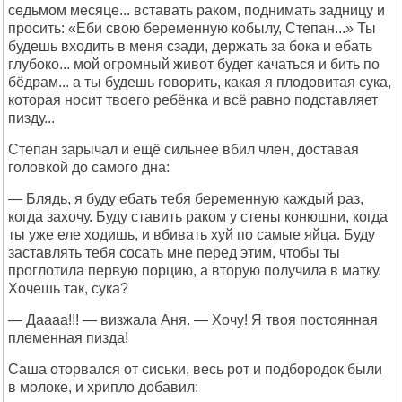
седьмом месяце... вставать раком, поднимать задницу и
просить: «Еби свою беременную кобылу, Степан...» Ты
будешь входить в меня сзади, держать за бока и ебать
глубоко... мой огромный живот будет качаться и бить по
бёдрам... а ты будешь говорить, какая я плодовитая сука,
которая носит твоего ребёнка и всё равно подставляет
пизду...
Степан зарычал и ещё сильнее вбил член, доставая
головкой до самого дна:
— Блядь, я буду ебать тебя беременную каждый раз,
когда захочу. Буду ставить раком у стены конюшни, когда
ты уже еле ходишь, и вбивать хуй по самые яйца. Буду
заставлять тебя сосать мне перед этим, чтобы ты
проглотила первую порцию, а вторую получила в матку.
Хочешь так, сука?
— Даааа!!! — визжала Аня. — Хочу! Я твоя постоянная
племенная пизда!
Саша оторвался от сиськи, весь рот и подбородок были
в молоке, и хрипло добавил: