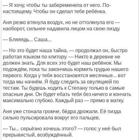
— Я хочу, чтобы ты забеременела от него. По-
настоящему. Чтобы он сделал тебе ребёнка.
Аня резко втянула воздух, но не оттолкнула его —
наоборот, сильнее надавила лицом на свою пизду.
— Бляяядь... Саша...
— Но это будет наша тайна, — продолжал он, быстро
работая языком по клитору. — Никто в деревне не
должен знать. Для всех это будет наш ребёнок. Мы
подождём, пока ты закончишь кормить грудью нашего
первого. Когда у тебя восстановятся месячные... вот
тогда мы начнём. Я буду следить за овуляцией по
тестам. Ты будешь ходить к Степану только в самые
опасные дни. Он будет ебать тебя без ничего и кончать
максимально глубоко. Каждый раз — прямо в матку.
Аня уже стонала громче, бёдра дрожали. Её пизда
сильно пульсировала вокруг его пальцев.
— Ты... серьёзно хочешь этого? — голос у неё был
прерывистый, возбуждённый.