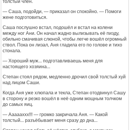
толстый член.
— Саша, подойди, — приказал он спокойно. — Помоги
жене подготовиться.
Саша послушно встал, подошёл и встал на колени
между ног Ани. Он начал жадно вылизывать её пизду,
обильно смачивая слюной, чтобы легче вошёл огромный
ствол. Пока он лизал, Аня гладила его по голове и тихо
стонала.
— Хороший муж... подготавливаешь меня для
настоящего хозяина...
Степан стоял рядом, медленно дрочил свой толстый хуй
над лицом Саши.
Когда Аня уже хлюпала и текла, Степан отодвинул Сашу
в сторону и резко вошёл в неё одним мощным толчком
до самых яиц.
— Аааааххх!!! — громко закричала Аня. — Какой
толстый... разъёбывает меня сразу до дна...