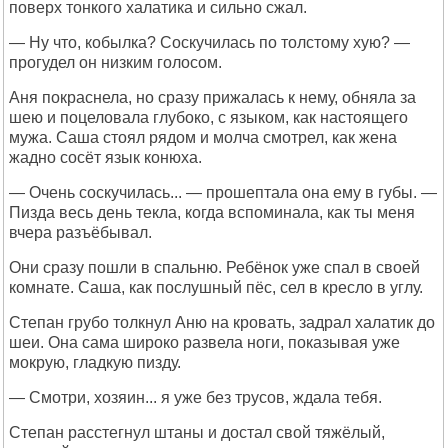
поверх тонкого халатика и сильно сжал.
— Ну что, кобылка? Соскучилась по толстому хую? —
прогудел он низким голосом.
Аня покраснела, но сразу прижалась к нему, обняла за
шею и поцеловала глубоко, с языком, как настоящего
мужа. Саша стоял рядом и молча смотрел, как жена
жадно сосёт язык конюха.
— Очень соскучилась... — прошептала она ему в губы. —
Пизда весь день текла, когда вспоминала, как ты меня
вчера разъёбывал.
Они сразу пошли в спальню. Ребёнок уже спал в своей
комнате. Саша, как послушный пёс, сел в кресло в углу.
Степан грубо толкнул Аню на кровать, задрал халатик до
шеи. Она сама широко развела ноги, показывая уже
мокрую, гладкую пизду.
— Смотри, хозяин... я уже без трусов, ждала тебя.
Степан расстегнул штаны и достал свой тяжёлый,