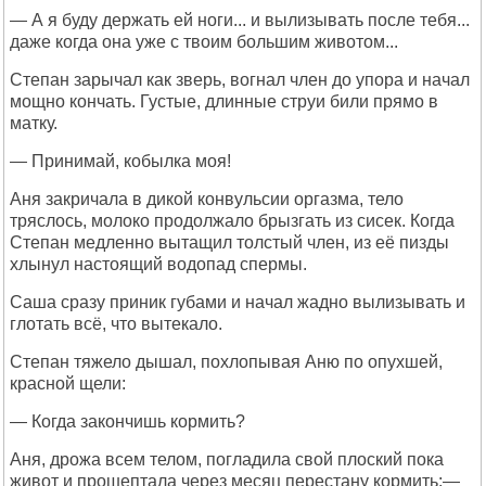
— А я буду держать ей ноги... и вылизывать после тебя...
даже когда она уже с твоим большим животом...
Степан зарычал как зверь, вогнал член до упора и начал
мощно кончать. Густые, длинные струи били прямо в
матку.
— Принимай, кобылка моя!
Аня закричала в дикой конвульсии оргазма, тело
тряслось, молоко продолжало брызгать из сисек. Когда
Степан медленно вытащил толстый член, из её пизды
хлынул настоящий водопад спермы.
Саша сразу приник губами и начал жадно вылизывать и
глотать всё, что вытекало.
Степан тяжело дышал, похлопывая Аню по опухшей,
красной щели:
— Когда закончишь кормить?
Аня, дрожа всем телом, погладила свой плоский пока
живот и прошептала через месяц перестану кормить:—