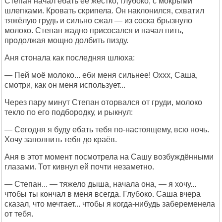
Степан начал ебать её жёстко, глубоко, с мокрыми
шлепками. Кровать скрипела. Он наклонился, схватил
тяжёлую грудь и сильно сжал — из соска брызнуло
молоко. Степан жадно присосался и начал пить,
продолжая мощно долбить пизду.
Аня стонала как последняя шлюха:
— Пей моё молоко... еби меня сильнее! Оххх, Саша,
смотри, как он меня использует...
Через пару минут Степан оторвался от груди, молоко
текло по его подбородку, и рыкнул:
— Сегодня я буду ебать тебя по-настоящему, всю ночь.
Хочу заполнить тебя до краёв.
Аня в этот момент посмотрела на Сашу возбуждёнными
глазами. Тот кивнул ей почти незаметно.
— Степан... — тяжело дыша, начала она, — я хочу...
чтобы ты кончал в меня всегда. Глубоко. Саша вчера
сказал, что мечтает... чтобы я когда-нибудь забеременела
от тебя.