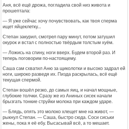
Аня, всё ещё дрожа, погладила свой низ живота и
прошептала:
— Я уже сейчас хочу почувствовать, как твоя сперма
ищет яйцеклетку...
Степан закурил, смотрел пару минут, потом затушил
окурок и встал с полностью твёрдым толстым хуём.
— Ложись на спину, ноги вверх. Будем второй раз. И
теперь поговорим по-настоящему.
Саша сам схватил Аню за щиколотки и высоко задрал ей
ноги, широко разведя их. Пизда раскрылась, всё ещё
текущая спермой.
Степан вошёл резко, до самых яиц, и начал мощные,
глубокие толчки. Сразу же из Аниных сисек начали
брызгать тонкие струйки молока при каждом ударе.
— Блядь, опять это молоко хлещет мне на живот, —
рыкнул Степан. — Саша, быстро сюда. Соси сиськи
жены, пока я её ебу. Высасывай всё, а то мешает.