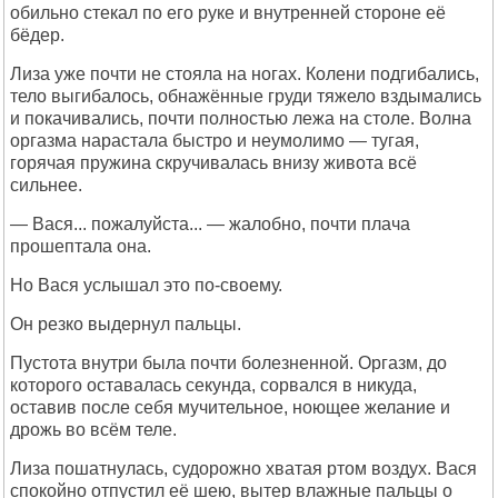
обильно стекал по его руке и внутренней стороне её
бёдер.
Лиза уже почти не стояла на ногах. Колени подгибались,
тело выгибалось, обнажённые груди тяжело вздымались
и покачивались, почти полностью лежа на столе. Волна
оргазма нарастала быстро и неумолимо — тугая,
горячая пружина скручивалась внизу живота всё
сильнее.
— Вася... пожалуйста... — жалобно, почти плача
прошептала она.
Но Вася услышал это по-своему.
Он резко выдернул пальцы.
Пустота внутри была почти болезненной. Оргазм, до
которого оставалась секунда, сорвался в никуда,
оставив после себя мучительное, ноющее желание и
дрожь во всём теле.
Лиза пошатнулась, судорожно хватая ртом воздух. Вася
спокойно отпустил её шею, вытер влажные пальцы о