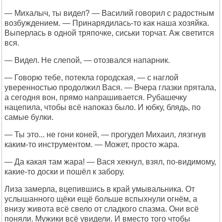
— Михалыч, ты видел? — Василий говорил с радостным
возбуждением. — Принарядилась-то как наша хозяйка.
Выперлась в одной тряпочке, сиськи торчат. Аж светится
вся.
— Видел. Не слепой, — отозвался напарник.
— Говорю тебе, потекла городская, — с наглой
уверенностью продолжил Вася. — Вчера глазки прятала,
а сегодня вон, прямо напрашивается. Рубашечку
нацепила, чтобы всё напоказ было. И юбку, блядь, по
самые булки.
— Ты это... не гони коней, — прогудел Михаил, лязгнув
каким-то инструментом. — Может, просто жара.
— Да какая там жара! — Вася хекнул, взял, по-видимому,
какие-то доски и пошёл к забору.
Лиза замерла, вцепившись в край умывальника. От
услышанного щёки ещё больше вспыхнули огнём, а
внизу живота всё свело от сладкого спазма. Они всё
поняли. Мужики всё увидели. И вместо того чтобы