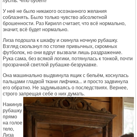
пусть. Что будет!
У неё не было никакого осознанного желания
соблазнять. Было только чувство абсолютной
брошенности. Раз Кирилл считает, что всё нормально,
значит, всё будет нормально.
Лиза подошла к шкафу и скинула ночную рубашку.
Взгляд скользнул по стопке привычных, скромных
футболок, но они вдруг вызвали лишь раздражение.
Рука сама, без всякой логики, потянулась к тонкой, почти
прозрачной светлой рубашке-безрукавке.
Она машинально выдвинула ящик с бельём, коснулась
пальцами гладкой ткани лифчика... и просто задвинула
его обратно. Не задумываясь о последствиях. Вернее,
строго запрещая себе о них думать.
Накинув
рубашку
прямо
на голое
тело,
Лиза