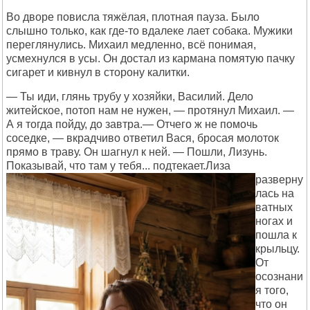
Во дворе повисла тяжёлая, плотная пауза. Было
слышно только, как где-то вдалеке лает собака. Мужики
переглянулись. Михаил медленно, всё понимая,
усмехнулся в усы. Он достал из кармана помятую пачку
сигарет и кивнул в сторону калитки.
— Ты иди, глянь трубу у хозяйки, Василий. Дело
житейское, потоп нам не нужен, — протянул Михаил. —
А я тогда пойду, до завтра.— Отчего ж не помочь
соседке, — вкрадчиво ответил Вася, бросая молоток
прямо в траву. Он шагнул к ней. — Пошли, Лизунь.
Показывай, что там у тебя... подтекает.
Лиза
разверну
лась на
ватных
ногах и
пошла к
крыльцу.
От
осознани
я того,
что он