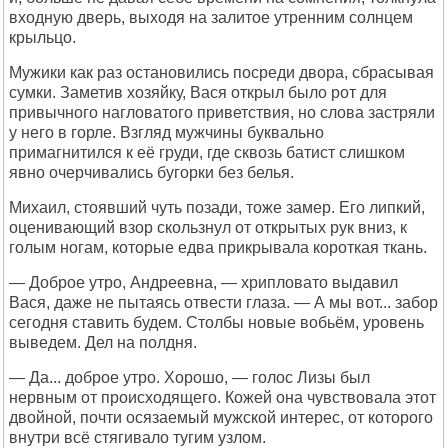
входную дверь, выходя на залитое утренним солнцем
крыльцо.
Мужики как раз остановились посреди двора, сбрасывая
сумки. Заметив хозяйку, Вася открыл было рот для
привычного нагловатого приветствия, но слова застряли
у него в горле. Взгляд мужчины буквально
примагнитился к её груди, где сквозь батист слишком
явно очерчивались бугорки без белья.
Михаил, стоявший чуть позади, тоже замер. Его липкий,
оценивающий взор скользнул от открытых рук вниз, к
голым ногам, которые едва прикрывала короткая ткань.
— Доброе утро, Андреевна, — хрипловато выдавил
Вася, даже не пытаясь отвести глаза. — А мы вот... забор
сегодня ставить будем. Столбы новые вобьём, уровень
выведем. Дел на полдня.
— Да... доброе утро. Хорошо, — голос Лизы был
нервным от происходящего. Кожей она чувствовала этот
двойной, почти осязаемый мужской интерес, от которого
внутри всё стягивало тугим узлом.