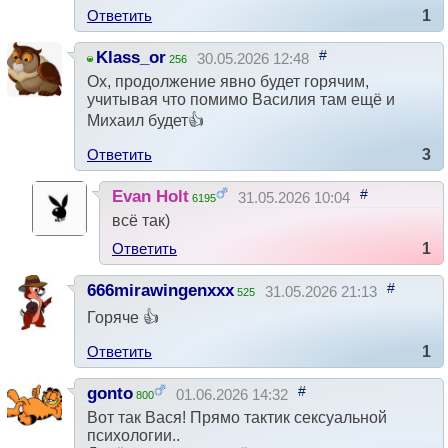
Ответить
1
#
Klass_or
30.05.2026 12:48
256
Ох, продолжение явно будет горячим,
учитывая что помимо Василия там ещё и
Михаил будет👍
Ответить
3
#
Evan Holt
31.05.2026 10:04
6195
всё так)
Ответить
1
#
666mirawingenxxx
31.05.2026 21:13
525
Горяче 👍
Ответить
1
#
gonto
01.06.2026 14:32
800
Вот так Вася! Прямо тактик сексуальной
психологии..