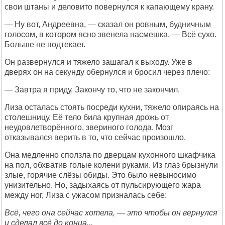
свои штаны и деловито повернулся к капающему крану.
— Ну вот, Андреевна, — сказал он ровным, будничным
голосом, в котором ясно звенела насмешка. — Всё сухо.
Больше не подтекает.
Он развернулся и тяжело зашагал к выходу. Уже в
дверях он на секунду обернулся и бросил через плечо:
— Завтра я приду. Закончу то, что не закончил.
Лиза осталась стоять посреди кухни, тяжело опираясь на
столешницу. Её тело била крупная дрожь от
неудовлетворённого, звериного голода. Мозг
отказывался верить в то, что сейчас произошло.
Она медленно сползла по дверцам кухонного шкафчика
на пол, обхватив голые колени руками. Из глаз брызнули
злые, горячие слёзы обиды. Это было невыносимо
унизительно. Но, задыхаясь от пульсирующего жара
между ног, Лиза с ужасом призналась себе:
Всё, чего она сейчас хотела, — это чтобы он вернулся
и сделал всё до конца...