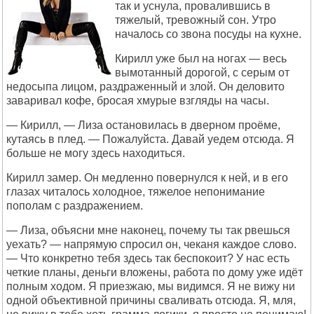
так и уснула, провалившись в
тяжелый, тревожный сон. Утро
началось со звона посуды на кухне.
Кирилл уже был на ногах — весь
вымотанный дорогой, с серым от
недосыпа лицом, раздраженный и злой. Он деловито
заваривал кофе, бросая хмурые взгляды на часы.
— Кирилл, — Лиза остановилась в дверном проёме,
кутаясь в плед. — Пожалуйста. Давай уедем отсюда. Я
больше не могу здесь находиться.
Кирилл замер. Он медленно повернулся к ней, и в его
глазах читалось холодное, тяжелое непонимание
пополам с раздражением.
— Лиза, объясни мне наконец, почему ты так рвешься
уехать? — напрямую спросил он, чеканя каждое слово.
— Что конкретно тебя здесь так беспокоит? У нас есть
четкие планы, деньги вложены, работа по дому уже идёт
полным ходом. Я приезжаю, мы видимся. Я не вижу ни
одной объективной причины сваливать отсюда. Я, мля,