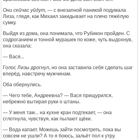
Они сейчас уйдут
, — с внезапной паникой подумала
Лиза, глядя, как Михаил закидывает на плечо тяжёлую
сумку.
Выйдя из дома, она понимала, что Рубикон пройден. С
содроганием и тонной мурашек по коже, чуть выдохнув,
она сказала:
— Вася...
Голос Лизы дрогнул, но она заставила себя сделать шаг
вперёд, навстречу мужчинам.
Оба обернулись.
— Чего тебе, Андреевна? — Вася прищурился,
небрежно вытирая руки о штаны.
— У меня там... на кухне кран подтекает, — она
сглотнула, чувствуя, как пылают щёки.
— Вода капает. Можешь зайти посмотреть, пока вы
совсем не ушли? А то я боюсь, зальёт пол к утру.