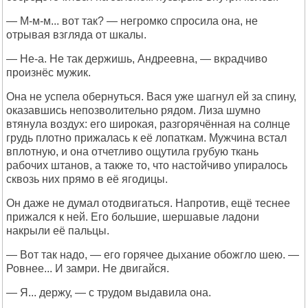
— М-м-м... вот так? — негромко спросила она, не
отрывая взгляда от шкалы.
— Не-а. Не так держишь, Андреевна, — вкрадчиво
произнёс мужик.
Она не успела обернуться. Вася уже шагнул ей за спину,
оказавшись непозволительно рядом. Лиза шумно
втянула воздух: его широкая, разгорячённая на солнце
грудь плотно прижалась к её лопаткам. Мужчина встал
вплотную, и она отчетливо ощутила грубую ткань
рабочих штанов, а также то, что настойчиво упиралось
сквозь них прямо в её ягодицы.
Он даже не думал отодвигаться. Напротив, ещё теснее
прижался к ней. Его большие, шершавые ладони
накрыли её пальцы.
— Вот так надо, — его горячее дыхание обожгло шею. —
Ровнее... И замри. Не двигайся.
— Я... держу, — с трудом выдавила она.