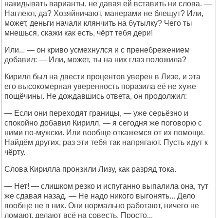
накидывать варианты, не давая ей вставить ни слова. —
Наглеют, да? Хозяйничают, манерами не блещут? Или,
может, деньги начали клянчить на бутылку? Чего ты
мнешься, скажи как есть, чёрт тебя дери!
Или... — он криво усмехнулся и с пренебрежением
добавил: — Или, может, ты на них глаз положила?
Кирилл был на двести процентов уверен в Лизе, и эта
его высокомерная уверенность поразила её не хуже
пощёчины. Не дождавшись ответа, он продолжил:
— Если они переходят границы, — уже серьёзно и
спокойно добавил Кирилл, — я сегодня же поговорю с
ними по-мужски. Или вообще откажемся от их помощи.
Найдём других, раз эти тебя так напрягают. Пусть идут к
чёрту.
Слова Кирилла пронзили Лизу, как разряд тока.
— Нет! — слишком резко и испуганно выпалила она, тут
же сдавая назад. — Не надо никого выгонять... Дело
вообще не в них. Они нормально работают, ничего не
ломают, делают всё на совесть. Просто...