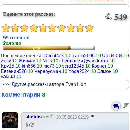
Оцените этот рассказ:
549
55 голосов
Золото
549
Последние оценки:
13mal4ek
10
mama2606
10
Ufed4034
10
Zusy
10
Живчик
10
Nuts
10
chermoev.a@yandex.ru
10
Kpv15
10
kin666
10
mc73
10
serg12345
10
Корнет
10
Евгений528
10
Черноусман
10
Yoda2024
10
Элмон
10
val333
10
<<< Другие рассказы автора Evan Holt
Комментарии
8
#
sheldis
30.05.2026 02:19
4621
👍👌