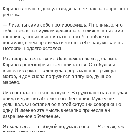
Кирилл тяжело вздохнул, глядя на неё, как на капризного
ребёнка.
— Лиза, ты сама себе противоречишь. Я понимаю, что
тебе тяжело, но мужики делают всё отлично, и ты сама
говоришь, что их выгонять не стоит. Я вообще не
понимаю, в чём проблема и что ты себе надумываешь.
Потерпи, недолго осталось.
Разговор зашёл в тупик. Лизе нечего было добавить.
Кирилл допил кофе и стал собираться. Он обулся и
вышел из дома — хлопнула дверь машины, рыкнул
мотор, и дом снова погрузился в тягучее, душное
марево.
Лиза осталась стоять на кухне. В груди клокотала жгучая
обида и чувство абсолютного бессилия. Муж её не
услышал. Он оставил её в этой ситуации совершенно
одну. И именно эта мысль внезапно принесла ей
извращённое облегчение.
Я пыталась,
— с обидой подумала она. —
Раз так, то