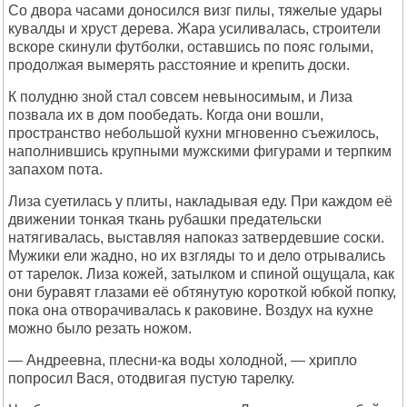
Со двора часами доносился визг пилы, тяжелые удары
кувалды и хруст дерева. Жара усиливалась, строители
вскоре скинули футболки, оставшись по пояс голыми,
продолжая вымерять расстояние и крепить доски.
К полудню зной стал совсем невыносимым, и Лиза
позвала их в дом пообедать. Когда они вошли,
пространство небольшой кухни мгновенно съежилось,
наполнившись крупными мужскими фигурами и терпким
запахом пота.
Лиза суетилась у плиты, накладывая еду. При каждом её
движении тонкая ткань рубашки предательски
натягивалась, выставляя напоказ затвердевшие соски.
Мужики ели жадно, но их взгляды то и дело отрывались
от тарелок. Лиза кожей, затылком и спиной ощущала, как
они буравят глазами её обтянутую короткой юбкой попку,
пока она отворачивалась к раковине. Воздух на кухне
можно было резать ножом.
— Андреевна, плесни-ка воды холодной, — хрипло
попросил Вася, отодвигая пустую тарелку.