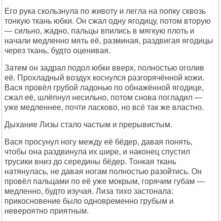
Его рука скользнула по животу и легла на попку сквозь
тонкую ткань юбки. Он сжал одну ягодицу, потом вторую
— сильно, жадно, пальцы впились в мягкую плоть и
начали медленно мять её, разминая, раздвигая ягодицы
через ткань, будто оценивая.
Затем он задрал подол юбки вверх, полностью оголив
её. Прохладный воздух коснулся разгорячённой кожи.
Вася провёл грубой ладонью по обнажённой ягодице,
сжал её, шлёпнул несильно, потом снова погладил —
уже медленнее, почти ласково, но всё так же властно.
Дыхание Лизы стало частым и прерывистым.
Вася просунул ногу между её бёдер, давая понять,
чтобы она раздвинула их шире, и наконец спустил
трусики вниз до середины бёдер. Тонкая ткань
натянулась, не давая ногам полностью разойтись. Он
провёл пальцами по её уже мокрым, горячим губам —
медленно, будто изучая. Лиза тихо застонала:
прикосновение было одновременно грубым и
невероятно приятным.