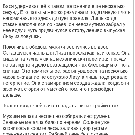
Вася удерживал её в таком положении ещё несколько
секунд. Его пальцы жестко разминали податливую плоть,
напоминая, кто здесь диктует правила. Лишь когда
стакан наполнился до краев, он невозмутимо забрал у
неё воду и чуть придвинулся к столу, лениво выпуская
Лизу из ловушки.
Покончив с обедом, мужики вернулись во двор.
Оставшуюся часть дня Лиза провела как на иголках. Она
сидела на кухне у окна, механически перетирая посуду,
но взгляд то и дело возвращался к их блестящим от пота
спинам. Это томительное, растянувшееся на несколько
часов ожидание не остужало Лизу, а лишь подогревало
нетерпение. Она с замиранием сердца ждала, когда они
закончат, сгорая от мыслей о том, что произойдет
дальше.
Только когда зной начал спадать, ритм стройки стих.
Мужики начали неспешно собирать инструмент.
Звяканье металла било по нервам. Солнце уже
клонилось к кромке леса, заливая двор густым
оранжевым светом. Рабочий день был окончен.