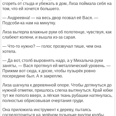
сгореть от стыда и убежать в дом, Лиза поймала себя на
том, что ей хочется большего.
— Андреевна! — на весь двор позвал её Вася. —
Подсоби-ка нам на минутку.
Лиза вытерла влажные руки об полотенце, чувствуя, как
слабеют колени, и вышла из-за сарая.
— Что-то нужно? — голос прозвучал тише, чем она
хотела.
— Да вот, столб выровнять надо, а у Михалыча руки
заняты, — Вася протянул ей металлический уровень. —
Прижми вот сюда, к доске, чтобы пузырёк ровно
посередине был. А я закреплю.
Лиза шагнула к деревянной опоре. Чтобы дотянуться до
нужной отметки, пришлось слегка вытянуться. Край юбки
тут же пополз вверх, а лёгкая ткань рубашки натянулась,
полностью обрисовывая очертания груди.
Она приложила инструмент к дереву, пытаясь
сосредоточиться на зелёном пузырьке внутри колбы.