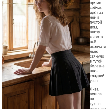
прямо
сейчас
идёт за
ней в
пустой
дом,
внизу
живота
всё
окончате
льно
стянуло
в тугой,
болезне
нно-
сладкий
узел.
Лиза
вошла
на
кухню,
чувствуя