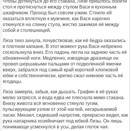
Чтобы дотянуться до его стакана, Лизе пришлось обойти
стол и протиснуться между стулом Васи и кухонным
шкафчиком. Проход был совсем узким. Стоило ей
оказаться вплотную к мужчине, как Вася нарочно
откинулся на спинку стула, жестко зажимая её между
собой и столешницей.
Лиза тихо ахнула, почувствовав, как её бедра оказались
в плотном капкане. В этот момент рука Васи небрежно
соскользнула вниз. Его ладонь легла на заднюю часть её
обнаженной ноги. Медленно, изводяще-дразняще он
провел шершавыми пальцами от подколенной ямочки
вверх, забрался под самый край короткой хлопковой
юбки и собственнически, крепко сжал нижнюю часть её
ягодицы.
Лиза замерла, забыв, как дышать. Графин в её руках
мелко затрясся, и вода едва не плеснула мимо стакана.
Внизу живота всё мгновенно стянуло тугим,
пульсирующим узлом от этой наглой, нескрываемой
ласки. Михаил, сидевший напротив, прекрасно видел, как
рука напарника хозяйничает под юбкой Лизы. Он лишь
понимающе усмехнулся в усы, делая глоток чая.