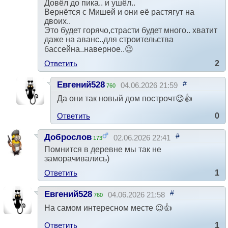
Довёл до пика.. и ушёл..
Вернётся с Мишей и они её растягут на
двоих..
Это будет горячо,страсти будет много.. хватит
даже на аванс..для строительства
бассейна..наверное..😉
Ответить
2
#
Евгений528
04.06.2026 21:59
760
Да они так новый дом построчт😉👍
Ответить
0
#
Доброслов
02.06.2026 22:41
173
Помнится в деревне мы так не
заморачивались)
Ответить
1
#
Евгений528
04.06.2026 21:58
760
На самом интересном месте 😉👍
Ответить
1