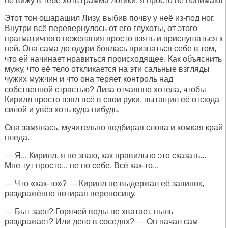
не вижу в тебе хоть грамма логики, я просто не понимаю!
Этот тон ошарашил Лизу, выбив почву у неё из-под ног.
Внутри всё перевернулось от его глухоты, от этого
прагматичного нежелания просто взять и прислушаться к
ней. Она сама до одури боялась признаться себе в том,
что ей начинает нравиться происходящее. Как объяснить
мужу, что её тело откликается на эти сальные взгляды
чужих мужчин и что она теряет контроль над
собственной страстью? Лиза отчаянно хотела, чтобы
Кирилл просто взял всё в свои руки, вытащил её отсюда
силой и увёз хоть куда-нибудь.
Она замялась, мучительно подбирая слова и комкая край
пледа.
— Я... Кирилл, я не знаю, как правильно это сказать...
Мне тут просто... не по себе. Всё как-то...
— Что «как-то»? — Кирилл не выдержал её запинок,
раздражённо потирая переносицу.
— Быт заел? Горячей воды не хватает, пыль
раздражает? Или дело в соседях? — Он начал сам