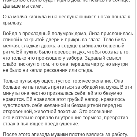
Дальше мы сами.
Она молча кивнула и на неслушающихся ногах пошла к
крыльцу.
Войдя в прохладный полумрак дома, Лиза прислонилась
спиной к закрытой двери и прикрыла глаза. Тело била
мелкая, сладкая дрожь, а сердце выбивало бешеный
ритм. Ей нужно было перевести дух, чтобы осознать то,
что только что произошло у забора. Здравый смысл
слабо пискнул о том, что она перешла черту, но внутри
не было ни капли раскаяния или стыда.
Только пульсирующее, густое, горячее желание. Она
больше не пыталась прятаться за обидой на мужа. В эти
минуты она честно призналась себе: ей это безумно
нравится. Ей нравился этот грубый напор, нравилось
чувствовать себя желанной и беззащитной перед их
откровенной, животной похотью. Это осознание
окончательно сорвало внутренние тормоза, превратив
страх в пьянящее предвкушение.
После этого эпизода мужики плотно взялись за работу.