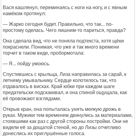
Вася кашлянул, переминаясь с ноги на ногу, и с явным
намёком протянул:
— Жарко сегодня будет. Правильно, что так... по-
простому оделась. Чего лишним-то париться, правда?
Она сделала вид, что не поняла подтекста, хотя щёки
покраснели. Понимая, что уже и так много времени
торчит в таком виде, пробормотала:
— Я... пойду умоюсь.
Спустившись с крыльца, Лиза направилась за сарай, к
летнему умывальнику. Сердце колотилось так, что
отдавалось в висках. Край юбки при каждом шаге
предательски подскакивал, и она спиной ощущала, как
её провожают взглядами.
Открыв кран, она попыталась унять мелкую дрожь в
руках. Мужики тем временем двинулись за материалами,
стоявшими как раз с другой стороны постройки. Они не
видели её за дощатой стеной, но до Лизы отчетливо
донеслись их приглушённые голоса.