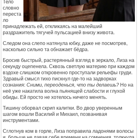
Тело
словно
переста
ло
принадлежать ей, откликаясь на малейший
раздражитель тягучей пульсацией внизу живота.
Следом она слепо натянула юбку, даже не посмотрев,
насколько сильно та обнажает бёдра.
Бросив быстрый, растерянный взгляд в зеркало, Лиза на
секунду оцепенела. Сквозь светлую материю при каждом
вздохе слишком откровенно проступали рельефы груди.
Здравый смысл тихо пискнул где-то на задворках
сознания:
Сними, переоденься, что ты делаешь?
Но на
неё уже накатила волна пьянящей слабости и глухой
обиды. Ей просто не хотелось ничего менять.
Тишину оборвал скрип калитки. Во двор уверенным
шагом вошли Василий и Михаил, позванивая
инструментами.
Сглотнув ком в горле, Лиза поправила ладонями волосы
и, больше не давая себе времени на сомнения, толкнула