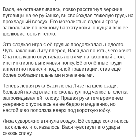
Вася, не останавливаясь, ловко расстегнул верхние
пуговицы на её рубашке, высвобождая тяжёлую грудь на
прохладный воздух. Его мозолистые ладони сразу
заскользили по нежному бархату кожи, ощущая всю её
шелковистость и тепло.
Эта сладкая игра с её грудью продолжалась недолго.
Чуть наклонив Лизу вперёд, Вася дал понять, чего хочет.
Она послушно опустилась локтями на кухонный стол,
инстинктивно выпячивая попку. Её оголённые груди
аппетитно повисли под силой гравитации, став ещё
более соблазнительными и желанными.
Теперь левая рука Васи легла Лизе на шею сзади,
большой палец властно скользнул под челюсть, слегка
запрокидывая ей голову. Правая рука тем временем
уверенно опустилась на её бедро и медленно, но
настойчиво поползла вверх под короткую юбку.
Лиза судорожно втянула воздух. Её сердце колотилось
так сильно, что, казалось, Вася чувствует его удары
сквозь спину.