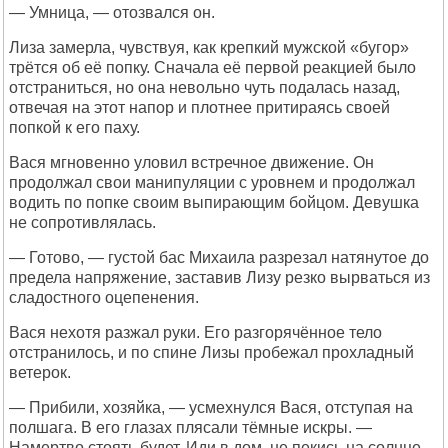
— Умница, — отозвался он.
Лиза замерла, чувствуя, как крепкий мужской «бугор»
трётся об её попку. Сначала её первой реакцией было
отстраниться, но она невольно чуть подалась назад,
отвечая на этот напор и плотнее притираясь своей
попкой к его паху.
Вася мгновенно уловил встречное движение. Он
продолжал свои манипуляции с уровнем и продолжал
водить по попке своим выпирающим бойцом. Девушка
не сопротивлялась.
— Готово, — густой бас Михаила разрезал натянутое до
предела напряжение, заставив Лизу резко вырваться из
сладостного оцепенения.
Вася нехотя разжал руки. Его разгорячённое тело
отстранилось, и по спине Лизы пробежал прохладный
ветерок.
— Прибили, хозяйка, — усмехнулся Вася, отступая на
полшага. В его глазах плясали тёмные искры. —
Намертво стоять будет. Иди в дом, не пекись на солнце.