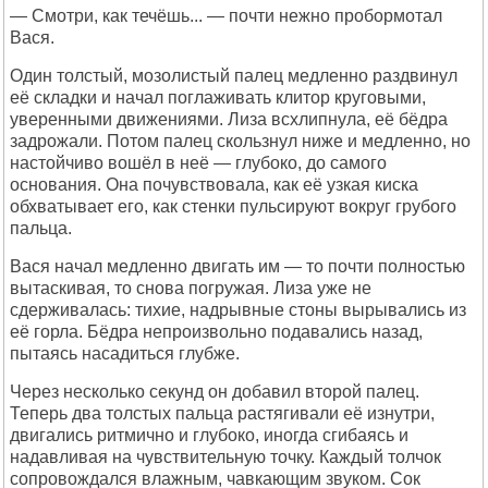
— Смотри, как течёшь... — почти нежно пробормотал
Вася.
Один толстый, мозолистый палец медленно раздвинул
её складки и начал поглаживать клитор круговыми,
уверенными движениями. Лиза всхлипнула, её бёдра
задрожали. Потом палец скользнул ниже и медленно, но
настойчиво вошёл в неё — глубоко, до самого
основания. Она почувствовала, как её узкая киска
обхватывает его, как стенки пульсируют вокруг грубого
пальца.
Вася начал медленно двигать им — то почти полностью
вытаскивая, то снова погружая. Лиза уже не
сдерживалась: тихие, надрывные стоны вырывались из
её горла. Бёдра непроизвольно подавались назад,
пытаясь насадиться глубже.
Через несколько секунд он добавил второй палец.
Теперь два толстых пальца растягивали её изнутри,
двигались ритмично и глубоко, иногда сгибаясь и
надавливая на чувствительную точку. Каждый толчок
сопровождался влажным, чавкающим звуком. Сок