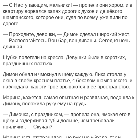
— С Наступающим, мальчики! — пропели они хором, и в
квартиру ворвался запах дорогих духов и дешёвого
шампанского, которое они, судя по всему, уже пили по
дороге.
— Проходите, девочки, — Димон сделал широкий жест.
— Располагайтесь. Вон бар, вон диваны. Сегодня ночь
длинная.
Шубки полетели на кресла. Девушки были в коротких,
праздничных платьях.
Димон обнял и чмокнул в щёку каждую. Лика стояла у
окна в своём красном платье, с бокалом шампанского, и
наблюдала, как эти трое врываются в её пространство.
Марина, кажется, самая опытная и развязная, подошла к
Димону, положила руку ему на грудь.
— Димочка, с праздником, — пропела она, чмокая его в
щёку и задерживая губы дольше, чем требовали
приличия. — Скучал?
Марина чуть отстранилась, но руку не убрала, так и