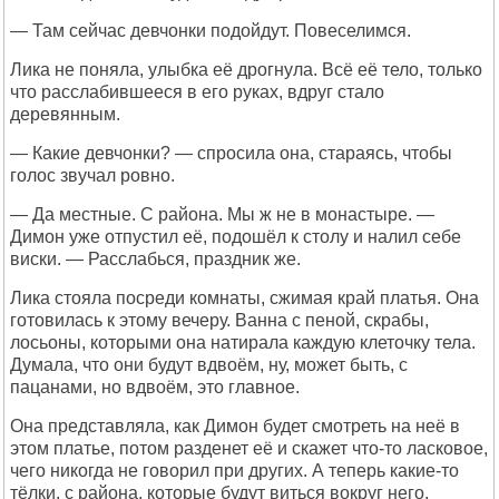
— Там сейчас девчонки подойдут. Повеселимся.
Лика не поняла, улыбка её дрогнула. Всё её тело, только
что расслабившееся в его руках, вдруг стало
деревянным.
— Какие девчонки? — спросила она, стараясь, чтобы
голос звучал ровно.
— Да местные. С района. Мы ж не в монастыре. —
Димон уже отпустил её, подошёл к столу и налил себе
виски. — Расслабься, праздник же.
Лика стояла посреди комнаты, сжимая край платья. Она
готовилась к этому вечеру. Ванна с пеной, скрабы,
лосьоны, которыми она натирала каждую клеточку тела.
Думала, что они будут вдвоём, ну, может быть, с
пацанами, но вдвоём, это главное.
Она представляла, как Димон будет смотреть на неё в
этом платье, потом разденет её и скажет что-то ласковое,
чего никогда не говорил при других. А теперь какие-то
тёлки, с района, которые будут виться вокруг него.