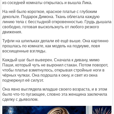
из соседней комнаты открылась и вышла Лика.
На ней было короткое, красное платье с глубоким
декольте. Подарок Димона. Ткань облегала каждую
линию тела с бесстыдной откровенностью. Грудь дышала
свободно, готовая выскользнуть от любого резкого
движения.
Туфли на шпильках делали её ещё выше. Она картинно
прошлась по комнате, как модель на подиуме, ловя
восхищенные взгляды.
Каждый шаг был выверен. Сначала к дивану, мимо
Паши, который чуть не выронил стакан. Потом поворот,
чтобы платье взметнулось, открывая стройные ноги в
чёрных чулках. Она подошла к окну, и свет из окна
подчеркнул её силуэт.
Она явно выглядела младше своего возраста, и в этом
было что-то пугающее, словно эта женщина заключила
сделку с дьяволом.