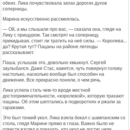
обеих. Лика почувствовала запах дорогих духов
соперницы.
Марина искусственно рассмеялась.
— Ой, а мы слышали про вас, — сказала она, глядя на
Лику с прищуром. Так смотрят на соперницу,
прикидывая, стоит ли тратить на неё силы. — Королева...
да? Крутая тут? Пацаны на районе легенды
рассказывают.
Паша, услышав это, довольно хмыкнул. Сергей
заулыбался. Даже Стас, кажется, чуть повернул голову
настолько, насколько вообще был способен на
движение. Все прекрасно поняли, о чем речь.
Лика успела стать чем-то вроде местной
достопримечательности, «королевой», которую трахают
пацаны. Об этом шептались в подворотнях и ржали за
гаражами.
Это был тонкий укол. Лика взяла бокал с шампанским со
стола, глядя Марине прямо в глаза. Важно было не
отвести взгляд и показать, что укол не достиг цели.