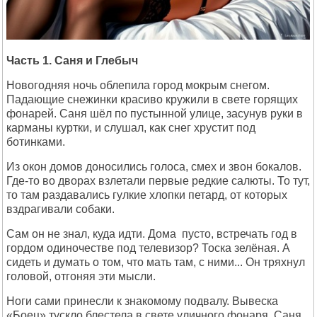
Часть 1. Саня и Глебыч
Новогодняя ночь облепила город мокрым снегом.
Падающие снежинки красиво кружили в свете горящих
фонарей. Саня шёл по пустынной улице, засунув руки в
карманы куртки, и слушал, как снег хрустит под
ботинками.
Из окон домов доносились голоса, смех и звон бокалов.
Где-то во дворах взлетали первые редкие салюты. То тут,
то там раздавались гулкие хлопки петард, от которых
вздрагивали собаки.
Сам он не знал, куда идти. Дома пусто, встречать год в
гордом одиночестве под телевизор? Тоска зелёная. А
сидеть и думать о том, что мать там, с ними... Он тряхнул
головой, отгоняя эти мысли.
Ноги сами принесли к знакомому подвалу. Вывеска
«Боец» тускло блестела в свете уличного фонаря. Саня