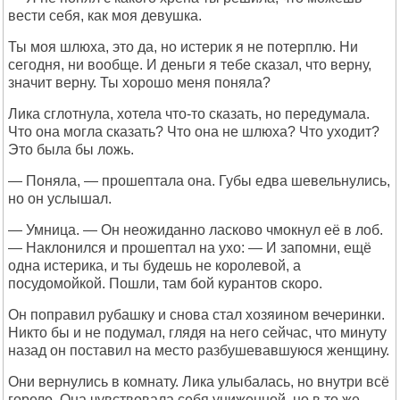
вести себя, как моя девушка.
Ты моя шлюха, это да, но истерик я не потерплю. Ни
сегодня, ни вообще. И деньги я тебе сказал, что верну,
значит верну. Ты хорошо меня поняла?
Лика сглотнула, хотела что-то сказать, но передумала.
Что она могла сказать? Что она не шлюха? Что уходит?
Это была бы ложь.
— Поняла, — прошептала она. Губы едва шевельнулись,
но он услышал.
— Умница. — Он неожиданно ласково чмокнул её в лоб.
— Наклонился и прошептал на ухо: — И запомни, ещё
одна истерика, и ты будешь не королевой, а
посудомойкой. Пошли, там бой курантов скоро.
Он поправил рубашку и снова стал хозяином вечеринки.
Никто бы и не подумал, глядя на него сейчас, что минуту
назад он поставил на место разбушевавшуюся женщину.
Они вернулись в комнату. Лика улыбалась, но внутри всё
горело. Она чувствовала себя униженной, но в то же