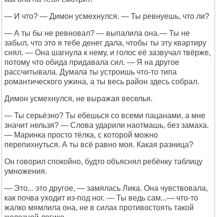
— И что? — Димон усмехнулся. — Ты ревнуешь, что ли?
— А ты бы не ревновал? — выпалила она.— Ты не
забыл, что это я тебе денег дала, чтобы ты эту квартиру
снял. — Она шагнула к нему, и голос её зазвучал твёрже,
потому что обида придавала сил. — Я на другое
рассчитывала. Думала ты устроишь что-то типа
романтического ужина, а ты весь район здесь собрал.
Димон усмехнулся, не выражая веселья.
— Ты серьёзно? Ты ебешься со всеми пацанами, а мне
значит нельзя? — Слова ударили наотмашь, без замаха.
— Маринка просто тёлка, с которой можно
перепихнуться. А ты всё равно моя. Какая разница?
Он говорил спокойно, будто объяснял ребёнку таблицу
умножения.
— Это... это другое, — замялась Лика. Она чувствовала,
как почва уходит из-под ног. — Ты ведь сам...— что-то
жалко мямлила она, не в силах противостоять такой