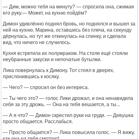
— Дим, можно тебя на минуту? — спросила она, сжимая
его руку.— Может, на кухню пойдём?
Димон удивлённо поднял бровь, но поднялся и вышел за
ней на кухню. Марина, оставшись без плеча, на секунду
дёрнулась, но тут же откинулась на спинку, и сделала
вид, что ничего не случилось.
Кухня встретила их полумраком. На столе ещё стояли
неубранные закуски и непочатые бутылки.
Лика повернулась к Димону. Тот стоял в дверях,
прислонившись к косяку.
— Чего? — спросил он без интереса.
— Ты чего это? — голос Лики дрожал, и она ненавидела
себя за эту дрожь. — Она на тебя вешается, а ты...
— А я что? — Димон скрестил руки на груди. — Девушка
просто общается. Расслабься.
— Просто общается? — Лика повысила голос. — Я вижу,
как она на тебя смотрит!