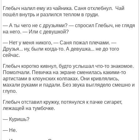
Глебыч налил ему из чайника. Саня отхлебнул. Чай
пошёл внутрь и разлился теплом в груди.
— А ты чего не с друзьями? — спросил Глебыч, не глядя
на него. — Или с девушкой?
— Нет у меня никого, — Саня пожал плечами. —
Друзья... ну, были когда-то. А девушка... не до того
сейчас.
Глебыч коротко кивнул, будто услышал что-то знакомое.
Помолчали. Певичка на экране сменилась какими-то
артистами в клоунских колпаках. Они кривлялись,
махали руками и падали. Без звука выглядело смешно и
глупо.
Глебыч отставил кружку, потянулся к пачке сигарет,
лежащей на тумбочке.
— Куришь?
— Не.