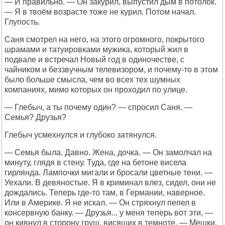
— И правильно. — Он закурил, выпустил дым в потолок.
— Я в твоём возрасте тоже не курил. Потом начал.
Глупость.
Саня смотрел на него, на этого огромного, покрытого
шрамами и татуировками мужика, который жил в
подвале и встречал Новый год в одиночестве, с
чайником и беззвучным телевизором, и почему-то в этом
было больше смысла, чем во всех тех шумных
компаниях, мимо которых он проходил по улице.
— Глебыч, а ты почему один? — спросил Саня. —
Семья? Друзья?
Глебыч усмехнулся и глубоко затянулся.
— Семья была. Давно. Жена, дочка. — Он замолчал на
минуту, глядя в стену. Туда, где на бетоне висела
гирлянда. Лампочки мигали и бросали цветные тени. —
Уехали. В девяностые. Я в криминал влез, сидел, они не
дождались. Теперь где-то там, в Германии, наверное.
Или в Америке. Я не искал. — Он стряхнул пепел в
консервную банку. — Друзья... у меня теперь вот эти, —
он кивнул в сторону груш, висящих в темноте. — Мешки.