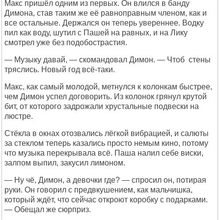
Макс пришёл одним из первых. Он влился в банду
Димона, став таким же её равноправным членом, как и
все остальные. Держался он теперь увереннее. Водку
пил как воду, шутил с Пашей на равных, и на Лику
смотрел уже без подобострастия.
— Музыку давай, — скомандовал Димон. — Чтоб стены
тряслись. Новый год всё-таки.
Макс, как самый молодой, метнулся к колонкам быстрее,
чем Димон успел договорить. Из колонок грянул крутой
бит, от которого задрожали хрустальные подвески на
люстре.
Стёкла в окнах отозвались лёгкой вибрацией, и салюты
за стеклом теперь казались просто немым кино, потому
что музыка перекрывала всё. Паша налил себе виски,
залпом выпил, закусил лимоном.
— Ну чё, Димон, а девочки где? — спросил он, потирая
руки. Он говорил с предвкушением, как мальчишка,
который ждёт, что сейчас откроют коробку с подарками.
— Обещал же сюрприз.