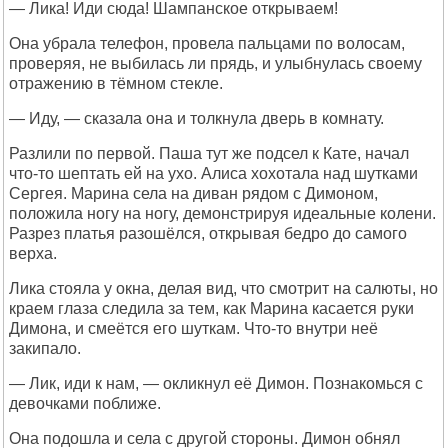
— Лика! Иди сюда! Шампанское открываем!
Она убрала телефон, провела пальцами по волосам,
проверяя, не выбилась ли прядь, и улыбнулась своему
отражению в тёмном стекле.
— Иду, — сказала она и толкнула дверь в комнату.
Разлили по первой. Паша тут же подсел к Кате, начал
что-то шептать ей на ухо. Алиса хохотала над шутками
Сергея. Марина села на диван рядом с Димоном,
положила ногу на ногу, демонстрируя идеальные колени.
Разрез платья разошёлся, открывая бедро до самого
верха.
Лика стояла у окна, делая вид, что смотрит на салюты, но
краем глаза следила за тем, как Марина касается руки
Димона, и смеётся его шуткам. Что-то внутри неё
закипало.
— Лик, иди к нам, — окликнул её Димон. Познакомься с
девочками поближе.
Она подошла и села с другой стороны. Димон обнял