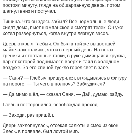
постоял минуту, глядя на обшарпанную дверь, потом
шагнул вниз и постучал.
Тишина. Что он здесь забыл? Все нормальные люди
сидят дома, пьют шампанское и смотрят телек. Он уже
хотел развернуться, когда внутри лязгнул засов.
Дверь открыл Глебыч. Он был в той же выцветшей
майке-алкоголичке, что и в первый день. На ногах
треники и стоптанные тапки, в руке дымящаяся кружка,
пар от которой поднимался вверх и таял в холодном
воздухе. За его спиной тускло горел свет в зале.
— Саня? — Глебыч прищурился, вглядываясь в фигуру
на пороге. — Ты чего в полночь? Заблудился?
— Да мимо шёл, — сказал Саня. — Дай, думаю, зайду.
Глебыч посторонился, освобождая проход.
— Заходи, раз пришёл.
Дверь захлопнулась, отсекая салюты и смех из окон.
Здесь, в подвале, был другой мир.