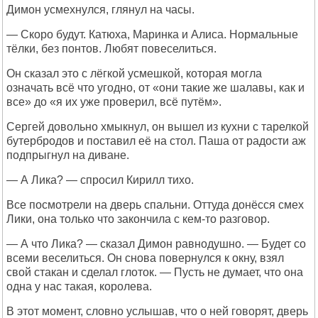
Димон усмехнулся, глянул на часы.
— Скоро будут. Катюха, Маринка и Алиса. Нормальные
тёлки, без понтов. Любят повеселиться.
Он сказал это с лёгкой усмешкой, которая могла
означать всё что угодно, от «они такие же шалавы, как и
все» до «я их уже проверил, всё путём».
Сергей довольно хмыкнул, он вышел из кухни с тарелкой
бутербродов и поставил её на стол. Паша от радости аж
подпрыгнул на диване.
— А Лика? — спросил Кирилл тихо.
Все посмотрели на дверь спальни. Оттуда донёсся смех
Лики, она только что закончила с кем-то разговор.
— А что Лика? — сказал Димон равнодушно. — Будет со
всеми веселиться. Он снова повернулся к окну, взял
свой стакан и сделал глоток. — Пусть не думает, что она
одна у нас такая, королева.
В этот момент, словно услышав, что о ней говорят, дверь