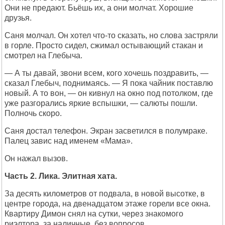
Они не предают. Бьёшь их, а они молчат. Хорошие
друзья.
Саня молчал. Он хотел что-то сказать, но слова застряли
в горле. Просто сидел, сжимал остывающий стакан и
смотрел на Глебыча.
— А ты давай, звони всем, кого хочешь поздравить, —
сказал Глебыч, поднимаясь. — Я пока чайник поставлю
новый. А то вон, — он кивнул на окно под потолком, где
уже разгорались яркие вспышки, — салюты пошли.
Полночь скоро.
Саня достал телефон. Экран засветился в полумраке.
Палец завис над именем «Мама».
Он нажал вызов.
Часть 2. Лика. Элитная хата.
За десять километров от подвала, в новой высотке, в
центре города, на двенадцатом этаже горели все окна.
Квартиру Димон снял на сутки, через знакомого
риэлтора, за наличные, без вопросов.