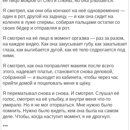
её лицо мокрое от слёз и слюны, но она улыбается.
Я смотрел, как они оба кончают на неё одновременно —
один в рот, другой на задницу, — и как она сидит на
коленях в луже спермы, собирая пальцами остатки со
своих бёдер и отправляя в рот.
Я смотрел на её лицо в момент оргазма — раз за разом,
на каждое видео. Как она закусывает губу, как закатывает
глаза, как выгибается дугой, как её тело содрогается под
ними.
Я смотрел, как она поправляет макияж после всего
этого, надевает платье, становится снова деловой,
собранной — и выходит из кабинета, чтобы через час
прийти домой и поцеловать меня в щёку.
Я перематывал снова и снова. И смотрел. Слушал её
голос, смотрел на её улыбку, и внутри меня что-то
умирало. Но я не мог оторваться. Мне нужно было
помнить. Нужно было видеть, кем она была на самом
деле. Чтобы, когда наступит момент, я не дрогнул.
***