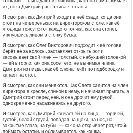
сосками — выпадают из лифчика, как она сама сжимает
их, пока Дмитрий расстёгивает штаны.
Я смотрел, как Дмитрий входит в неё сзади, когда она
стоит на четвереньках на директорском столе, как её
ягодицы трясутся от каждого толчка, как она стонет,
уткнувшись лицом в стопку бумаг.
Я смотрел, как Олег Викторович подходит к её голове,
берёт её за волосы, заставляет открыть рот и
засовывает свой член — толстый, с набухшей головкой
— ей в горло, как она сосёт его, не вынимая члена
Дмитрия из пизды, как её слюна течёт по подбородку и
капает на стол.
Я смотрел, как они меняются. Как Света садится на член
директора в кресле, спиной к нему, и начинает прыгать, а
Дмитрий стоит перед ней, и она дрочит ему рукой,
одновременно насаживаясь на другого.
Я смотрел, как Дмитрий кончает ей на лицо — горячей,
густой, белой струёй, попадая на щёки, на нос, на
закрытые глаза, на губы, — как она открывает рот, чтобы
поймать остатки, и облизывается, как кошка.