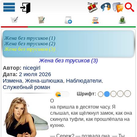
Жена без трусиков (1)
Жена без трусиков (2)
Жена без трусиков (3)
Жена без трусиков (3)
Автор:
nicegirl
Дата:
2 июля 2026
Измена
,
Жена-шлюшка
,
Наблюдатели
,
Служебный роман
Шрифт:
О
на пришла в десятом часу. Я
слышал, как щёлкнул замок, как она
скинула туфли, как прошлёпала на
кухню.
— Сереж? — позвала она. — Ты