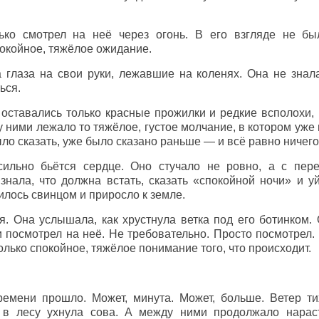
ько смотрел на неё через огонь. В его взгляде не бы
окойное, тяжёлое ожидание.
 глаза на свои руки, лежавшие на коленях. Она не знала
ься.
 оставались только красные прожилки и редкие всполохи, 
 ними лежало то тяжёлое, густое молчание, в котором уже
ло сказать, уже было сказано раньше — и всё равно ничего
 сильно бьётся сердце. Оно стучало не ровно, а с пер
знала, что должна встать, сказать «спокойной ночи» и уй
илось свинцом и приросло к земле.
. Она услышала, как хрустнула ветка под его ботинком. 
 посмотрел на неё. Не требовательно. Просто посмотрел. 
олько спокойное, тяжёлое понимание того, что происходит.
ремени прошло. Может, минута. Может, больше. Ветер т
 в лесу ухнула сова. А между ними продолжало нараста