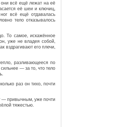
 они всё ещё лежат на её
касается её шеи и ключиц,
 ног всё ещё отдавалась
словно тело отказывалось
о. То самое, искажённое
он, уже не владея собой,
как вздрагивают его плечи,
тепло, разливающееся по
сильнее — за то, что тело
ь.
олько раз он тихо, почти
ку — привычным, уже почти
жёлой тяжестью.