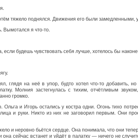
я.
ртём тяжело поднялся. Движения его были замедленными, 
. Вымотался я что-то.
а, если будешь чувствовать себя лучше, хотелось бы наконе
ягу.
л, глядя на неё в упор, будто хотел что-то добавить, н
атку. Молния застегнулась с тихим, отчётливым звуком
анно громко.
о. Ольга и Игорь остались у костра одни. Огонь тихо потр
лица и руки. Никто из них не заговорил первым. Они про
жело и неровно бьётся сердце. Она понимала, что они тепер
ли она сейчас встанет и уйдёт в палатку — ничего не случи