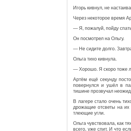
Игорь кивнул, не настаива
Через некоторое время А
— Я, пожалуй, пойду спать
Он посмотрел на Ольгу.
— Не сидите долго. Завтр
Ольга тихо кивнула.
— Хорошо. Я скоро тоже л
Артём ещё секунду постоя
повернулся и ушёл в пал
тишине прозвучал неожид
В лагере стало очень тих
дрожащие отсветы на их 
тлеющие угли.
Ольга чувствовала, как тя
всего, уже спит. И что ес