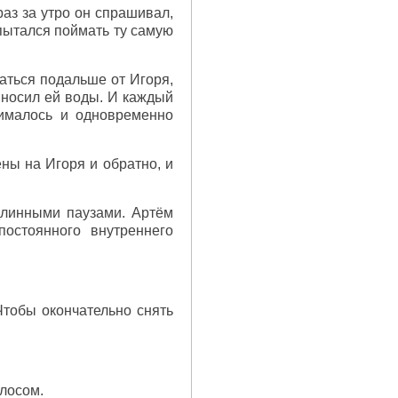
раз за утро он спрашивал,
 пытался поймать ту самую
аться подальше от Игоря,
иносил ей воды. И каждый
жималось и одновременно
ены на Игоря и обратно, и
 длинными паузами. Артём
остоянного внутреннего
Чтобы окончательно снять
олосом.