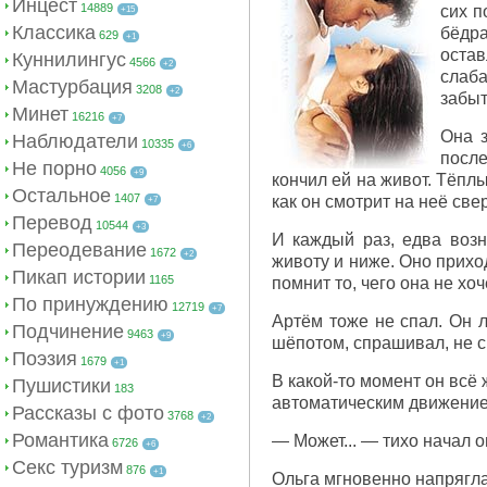
Инцест
14889
сих п
+15
Классика
бёдра
629
+1
оста
Куннилингус
4566
+2
слаба
Мастурбация
3208
+2
забыт
Минет
16216
+7
Она з
Наблюдатели
10335
+6
после
Не порно
4056
+9
кончил ей на живот. Тёплы
Остальное
1407
как он смотрит на неё све
+7
Перевод
10544
+3
И каждый раз, едва возн
Переодевание
1672
+2
животу и ниже. Оно приход
Пикап истории
1165
помнит то, чего она не хоч
По принуждению
12719
+7
Артём тоже не спал. Он л
Подчинение
9463
+9
шёпотом, спрашивал, не сп
Поэзия
1679
+1
В какой-то момент он всё
Пушистики
183
автоматическим движением
Рассказы с фото
3768
+2
Романтика
— Может... — тихо начал о
6726
+6
Секс туризм
876
+1
Ольга мгновенно напряглас