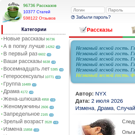
96736 Рассказов
10377 Cтатей
Забыли пароль?
598122 Отзывов
Категории
Рассказы
Новые рассказы
96736
А в попку лучше
14262
Незваный лесной гость. Гл
+6
В первый раз
Незваный лесной гость. Гл
6602
+5
Незваный лесной гость. Гл
Ваши рассказы
6638
+9
Незваный лесной гость. Гл
Восемнадцать лет
Незваный лесной гость. Гл
5385
+6
Незваный лесной гость. Ф
Гетеросексуалы
10771
+12
Группа
16489
+7
Драма
4172
Автор:
NYX
+9
Жена-шлюшка
4958
Дата:
2 июля 2026
+11
Женомужчины
2606
Измена
,
Драма
,
Случа
+3
Запредельное
2165
+1
Зрелый возраст
Следу
3528
+11
Измена
15858
+15
Ольга