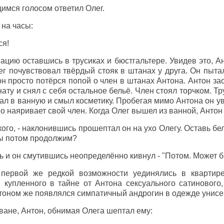
имся голосом ответил Олег.
 на часы:
ся!
ацию оставшись в трусиках и бюстгальтере. Увидев это, А
ег почувствовал твёрдый стояк в штанах у друга. Он пыта
 он просто потёрся попой о член в штанах Антона. Антон за
ту и снял с себя остальное бельё. Член стоял торчком. Т
л в ванную и смыл косметику. Пробегая мимо Антона он увид
 наяривает свой член. Когда Олег вышел из ванной, Антон 
ого, - наклонившись прошептал он на ухо Олегу. Оставь бел
мы потом продолжим?
 и он смутившись неопределённо кивнул - "Потом. Может б
первой же редкой возможности уединялись в квартире
 купленного в тайне от Антона сексуального сатинового
тоном же появлялся симпатичный андрогин в одежде унисе
иване, Антон, обнимая Олега шептал ему: