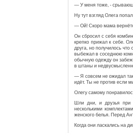
— У меня тоже, - срывающ
Ну тут взгляд Олега попал
— Ой! Скоро мама вернёт
Он сбросил с себя комбин
крепко прижал к себе. Ол
друга, но получилось что
выбежал в соседнюю комна
обычную одежду он забежа
в штаны и недвусмысленно
— Я совсем не ожидал так
идёт. Ты не против если 
Олегу самому понравилось
Шли дни, и друзья при 
несколькими комплектами
женского белья. Перед Ан
Когда они ласкались на д