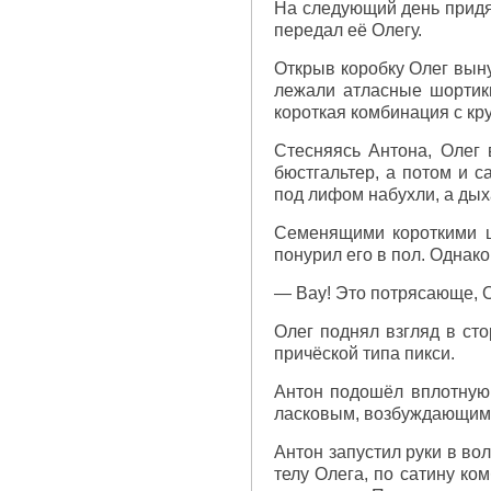
На следующий день придя 
передал её Олегу.
Открыв коробку Олег выну
лежали атласные шортики
короткая комбинация с к
Стесняясь Антона, Олег 
бюстгальтер, а потом и с
под лифом набухли, а дых
Семенящими короткими ша
понурил его в пол. Однак
— Вау! Это потрясающе, О
Олег поднял взгляд в ст
причёской типа пикси.
Антон подошёл вплотную 
ласковым, возбуждающим,
Антон запустил руки в вол
телу Олега, по сатину ко