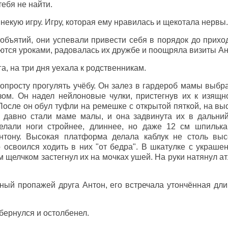
тебя не найти.
некую игру. Игру, которая ему нравилась и щекотала нервы.
объятий, они успевали привести себя в порядок до прихо
ются уроками, радовалась их дружбе и поощряла визиты Ан
а, на три дня уехала к родственникам.
опросту прогулять учёбу. Он залез в гардероб мамы выбр
зом. Он надел нейлоновые чулки, пристегнув их к изящн
После он обул туфли на ремешке с открытой пяткой, на вы
 давно стали маме малы, и она задвинута их в дальний
елали ноги стройнее, длиннее, но даже 12 см шпильк
тону. Высокая платформа делала каблук не столь выс
о освоился ходить в них "от бедра". В шкатулке с украш
м щелчком застегнул их на мочках ушей. На руки натянул а
ный пропажей друга Антон, его встречала утончённая дл
обернулся и остолбенел.