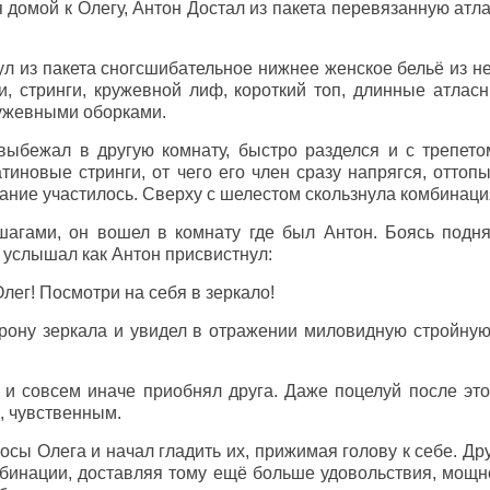
домой к Олегу, Антон Достал из пакета перевязанную атла
л из пакета сногсшибательное нижнее женское бельё из н
, стринги, кружевной лиф, короткий топ, длинные атлас
ружевными оборками.
выбежал в другую комнату, быстро разделся и с трепето
атиновые стринги, от чего его член сразу напрягся, отто
ание участилось. Сверху с шелестом скользнула комбинаци
гами, он вошел в комнату где был Антон. Боясь поднят
о услышал как Антон присвистнул:
лег! Посмотри на себя в зеркало!
орону зеркала и увидел в отражении миловидную стройну
и совсем иначе приобнял друга. Даже поцелуй после это
 чувственным.
осы Олега и начал гладить их, прижимая голову к себе. Дру
мбинации, доставляя тому ещё больше удовольствия, мощн