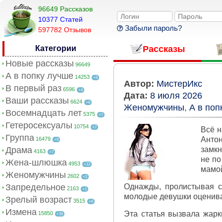
96649 Рассказов
10377 Cтатей
Забыли пароль?
597782 Отзывов
Категории
Рассказы
Новые рассказы
96649
А в попку лучше
14253
+6
Автор:
МистерИкс
В первый раз
6596
+4
Дата:
8 июля 2026
Ваши рассказы
6624
+8
Женомужчины
,
А в поп
Восемнадцать лет
5375
+7
Гетеросексуалы
10754
+7
Всё н
Группа
Антон
16479
+9
Драма
замкн
4163
+7
не по
Жена-шлюшка
4953
+12
мамой
Женомужчины
2602
+2
Запредельное
Однажды, пролистывая ст
2163
+1
молодые девушки оценива
Зрелый возраст
3515
+6
Измена
Эта статья вызвала жарк
15850
+16