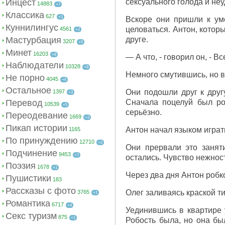
Инцест
сексуального голода и не
14883
+7
Классика
627
+1
Вскоре они пришли к ум
Куннилингус
целоваться. Антон, котор
4561
+2
Мастурбация
друге.
3207
+5
Минет
16203
+8
— А что, - говорил он, - 
Наблюдатели
10328
+9
Немного смутившись, но в
Не порно
4045
+6
Остальное
Они подошли друг к друг
1397
+3
Перевод
Сначала поцелуй был роб
10539
+5
серьёзно.
Переодевание
1669
+3
Пикап истории
Антон начал языком играть
1165
По принуждению
12710
+2
Они прервали это занят
Подчинение
9453
+7
остались. Чувство нежнос
Поэзия
1678
+1
Через два дня Антон робк
Пушистики
183
Рассказы с фото
Олег заливаясь краской ти
3765
+1
Романтика
6717
+4
Уединившись в квартире у
Секс туризм
875
+1
Робость была, но она бы