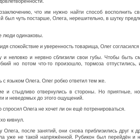
удовлетворённости.
озаключению, что им нужно найти способ восполнить с
ый был чуть постарше, Олега, нерешительно, в шутку пред
Все люди одинаковы.
идя спокойствие и уверенность товарища, Олег согласился
у и неловко и нервно сблизили свои губы. Чтобы быть см
кий но потом что-то произошло, тормоза отпустились, 
 с языком Олега. Олег робко ответил тем же.
ие и стыдливо отвернулись в стороны. Но приятные, н
ти и неведомых до этого ощущений.
о спросил Олега не хочет ли он ещё потренироваться.
хо кивнул.
 Олега, после занятий, они снова приблизились друг к др
ла уже не такой напряжённой. Рубикон был перейдён и н