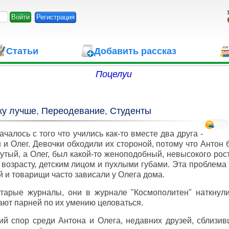
Регистрация
Статьи
Добавить рассказ
Поцелуи
ку лучше
,
Переодевание
,
Студенты
ачалось с того что учились как-то вместе два друга -
 и Олег. Девочки обходили их стороной, потому что Антон 
утый, а Олег, был какой-то женоподобный, невысокого рос
 возрасту, детским лицом и пухлыми губами. Эта проблема 
 и товарищи часто зависали у Олега дома.
арые журналы, они в журнале "Космополитен" наткнулис
ют парней по их умению целоваться.
ий спор среди Антона и Олега, недавних друзей, сблизи