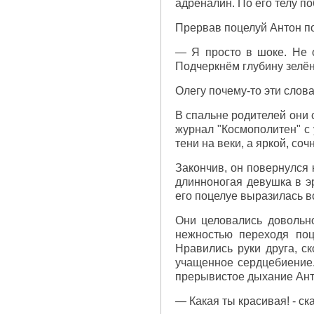
адреналин. По его телу по
Прервав поцелуй Антон пос
— Я просто в шоке. Не о
Подчеркнём глубину зелён
Олегу почему-то эти слова
В спальне родителей они 
журнал "Космополитен" с 
тени на веки, а яркой, со
Закончив, он повернулся 
длинноногая девушка в эр
его поцелуе выразилась в
Они целовались довольно
нежностью переходя поц
Нравились руки друга, с
учащенное сердцебиение.
прерывистое дыхание Анто
— Какая ты красивая! - ск