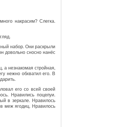
емного накрасим? Слегка.
гляд.
жный набор. Они раскрыли
 он довольно сносно нанёс
щ, а незнакомая стройная,
гу нежно обхватил его. В
дарить.
ловал его со всей своей
ось. Нравились поцелуи.
мый в зеркале. Нравилось
в меж ягодиц. Нравилось