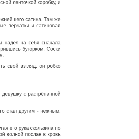
сной ленточкой коробку, и
ежнейшего сатина. Там же
ные перчатки и сатиновая
м надел на себя сначала
пырившись бугорком. Соски
я.
ь свой взгляд, он робко
ю девушку с растрёпанной
го стал другим - нежным,
гая его рука скользила по
ой волной послав в кровь