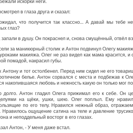
бежали искорки неги.
мотрел в глаза друга и сказал:
жидал, что получится так классно... А давай мы тебе н
ых глаз?
 запали в душу. Он покраснел и, снова смущённый, отвёл вз
сели за маникюрный столик и Антон подвинул Олегу макия
уроками макияжа. Олег не раз видел как мама красится, и
чной помадой, накрасил губы.
к Антону и тот остолбенел. Перед ним сидел не его товари
отичном белье. Антон сорвался с места и подбежав к Оле
ся накопившаяся любовь и нежность какую он только мог по
 долго. Антон гладил Олега прижимал его к себе. Он це
елуями на щёки, ушки, шею. Олег поплыл. Ему нравил
кользящие по его телу. Нравился нежный образ, отражае
 Нравилось ощущение сатина на теле и давление трусико
на и неподдельный восторг в его глазах.
азал Антон, - У меня даже встал.