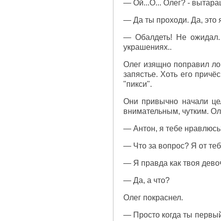
— Ой...О... Олег? - вытар
— Да ты проходи. Да, это 
— Обалдеть! Не ожидал. 
украшениях..
Олег изящно поправил лок
запястье. Хоть его причё
"пикси".
Они привычно начали цел
внимательным, чутким. Оле
— Антон, я тебе нравлюсь
— Что за вопрос? Я от теб
— Я правда как твоя дево
— Да, а что?
Олег покраснел.
— Просто когда ты первый