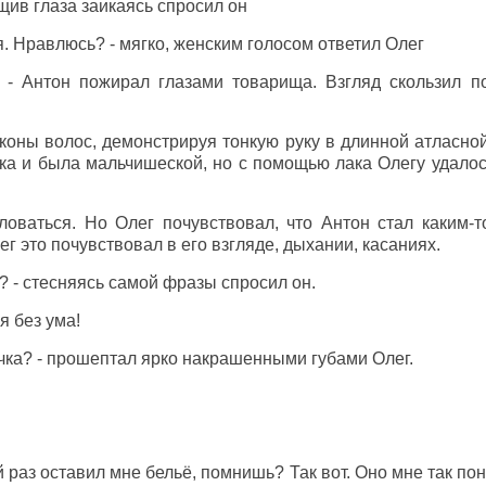
ащив глаза заикаясь спросил он
я. Нравлюсь? - мягко, женским голосом ответил Олег
- Антон пожирал глазами товарища. Взгляд скользил по 
оны волос, демонстрируя тонкую руку в длинной атласной
ска и была мальчишеской, но с помощью лака Олегу удалос
оваться. Но Олег почувствовал, что Антон стал каким-т
г это почувствовал в его взгляде, дыхании, касаниях.
? - стесняясь самой фразы спросил он.
я без ума!
чка? - прошептал ярко накрашенными губами Олег.
 раз оставил мне бельё, помнишь? Так вот. Оно мне так пон