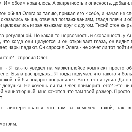
. Им обоим нравилось. А запретность и опасность, добавил
тон обнял Олега за талию, прижал его к себе, и начал не с
го оказались выше, отвечал поглаживаниям, гладя плечи и
ни целовались играя языками друг с другом. Тихий стон выр
ла регулярной. Но какая-то нервозность и скованность у А
 что когда они целуются и он открывает глаза, он видит 
ает, чары падают. Он спросил Олега - не хочет ли тот пойти
нтон? - спросил Олег.
н, - Я как-то увидел на маркетплейсе комплект просто о
ене. Была распродажа. Я тогда подумал, что такого я боль
ушкой, ей бы подарок понравился. Вот я его и купил. Да он
т девушки. Не хочешь ли ты, Олег, примерить его? Это ни 
й миниатюрный, мне кажется что там твой размер. Просто 
т.
о заинтересовался что там за комплект такой, так 
смотрим.