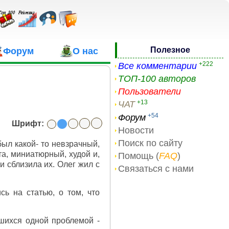
Полезное
Форум
О нас
+222
Все комментарии
ТОП-100 авторов
Пользователи
+13
ЧАТ
+54
Форум
Шрифт:
Новости
Поиск по сайту
был какой- то невзрачный,
та, миниатюрный, худой и,
Помощь (
FAQ
)
и сблизила их. Олег жил с
Связаться с нами
ь на статью, о том, что
вшихся одной проблемой -