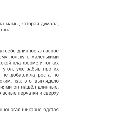
да мамы, которая думала,
тона.
ал себе длинное атласное
ому пояску с маленькими
сокой платформе и тонких
 угол, уже забыв про их
а не добавляла роста по
оким, как это выглядело
ениями он нашёл длинные,
тласные перчатки и сверху
инноногая шикарно одетая