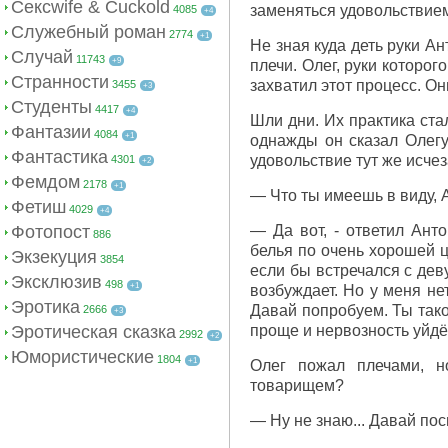
Сексwife & Cuckold
заменяться удовольствием
4085
+4
Служебный роман
2774
+1
Не зная куда деть руки Ан
Случай
11743
+9
плечи. Олег, руки которо
Странности
захватил этот процесс. О
3455
+3
Студенты
4417
+4
Шли дни. Их практика ста
Фантазии
4084
+1
однажды он сказал Олегу,
Фантастика
удовольствие тут же исчез
4301
+2
Фемдом
2178
+1
— Что ты имеешь в виду, А
Фетиш
4029
+4
Фотопост
— Да вот, - ответил Анто
886
белья по очень хорошей ц
Экзекуция
3854
если бы встречался с дев
Эксклюзив
498
+1
возбуждает. Но у меня не
Эротика
Давай попробуем. Ты тако
2666
+3
Эротическая сказка
проще и нервозность уйдё
2992
+2
Юмористические
1804
+1
Олег пожал плечами, н
товарищем?
— Ну не знаю... Давай по