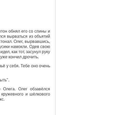
нтон обнял его со спины и
лся вырваться из объятий
стонал. Олег, вырвавшись,
русики намокли. Одев свою
ел, как тот, засунул руку
уже кончил дрочить.
ьё у себя. Тебе оно очень
ыть".
 Олега. Олег обзавёлся
, кружевного и шёлкового
кс.