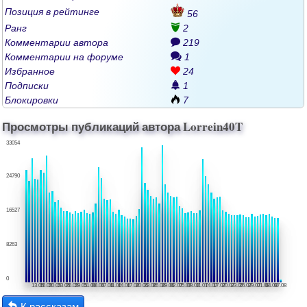
Позиция в рейтинге
56
Ранг
2
Комментарии автора
219
Комментарии на форуме
1
Избранное
24
Подписки
1
Блокировки
7
Просмотры публикаций автора Lorrein40T
33054
24790
16527
8263
0
13.05
16.05
20.05
23.05
26.05
29.05
01.06
04.06
07.06
11.06
14.06
17.06
20.06
23.06
26.06
29.06
02.07
05.07
08.07
11.07
14.07
17.07
20.07
23.07
26.07
29.07
01.08
04.08
07.08
К рассказам