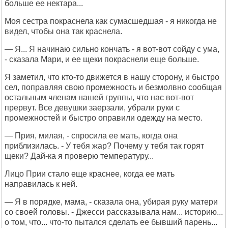
больше ее нектара...
Моя сестра покраснела как сумасшедшая - я никогда не
видел, чтобы она так краснела.
— Я... Я начинаю сильно кончать - я вот-вот сойду с ума,
- сказала Мари, и ее щеки покраснели еще больше.
Я заметил, что кто-то движется в нашу сторону, и быстро
сел, поправляя свою промежность и безмолвно сообщая
остальным членам нашей группы, что нас вот-вот
прервут. Все девушки заерзали, убрали руки с
промежностей и быстро оправили одежду на место.
— Прия, милая, - спросила ее мать, когда она
приблизилась. - У тебя жар? Почему у тебя так горят
щеки? Дай-ка я проверю температуру...
Лицо Прии стало еще краснее, когда ее мать
направилась к ней.
— Я в порядке, мама, - сказала она, убирая руку матери
со своей головы. - Джесси рассказывала нам... историю...
о том, что... что-то пытался сделать ее бывший парень...