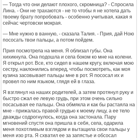
— Тогда что они делают плохого, скромница? - Спросила
Лина. - Они не трахаются - не то чтобы я не хотела дать
твоему брату попробовать - особенно учитывая, какая я
сейчас чертовски мокрая.
— Мне нужно в ванную, - сказала Талия. - Прия, дай Ною
пососать твои пальцы, а потом пойдем.
Прия посмотрела на меня. Я облизал губы. Она
хихикнула. Она подошла и села боком ко мне на колени.
Я открыл рот. Все, кто сидел в нашем кругу, включая мою
сестру, наклонились вперед, чтобы посмотреть, как моя
кузина засовывает пальцы мне в рот. Я пососал их и
провел по ним языком, глядя ей в глаза.
Я взглянул на наших родителей, а затем протянул руку и
быстро сжал ее левую грудь, при этом очень сильно
посасывая ее пальцы. Она обмякла и как бы растаяла на
мне - прижалась правой грудью к моему лицу, а ее тело
дважды содрогнулось, когда она застонала. Пару
мгновений спустя она пришла в себя, села, одарила
меня похотливым взглядом и вытащила свои пальцы у
меня изо рта. Я схватил ее за запястье и обсосал