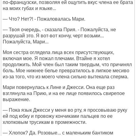
по-французски, позволяя ей ощутить вкус члена ее брата
на моих губах и языке...
— Что? Нет?! - Пожаловалась Мари.
— Твоя очередь, - сказала Прия. - Пожалуйста, не
разрушай это. Я вот-вот кончу, черт возьми...
Пожалуйста, Мари...
Моя сестра оглядела лица всех присутствующих,
включая мое. Я пожал плечами. Втайне я хотел
продолжить. Мой член был таким твердым, что причинял
боль. Мое нижнее белье превратилось в липкое месиво
из-за того, что из моего члена сильно вытекала сперма.
Мари повернулась к Лине и Джесси. Она еще раз
взглянула на Прию, и на ее лице появилось свирепое
выражение.
— Пока язык Джесси у меня во рту, я просовываю руку
ей под юбку и провожу кончиками пальцев по ее
хлопковым трусикам в промежности.
— Хлопок? Да. Розовые... с маленьким бантиком