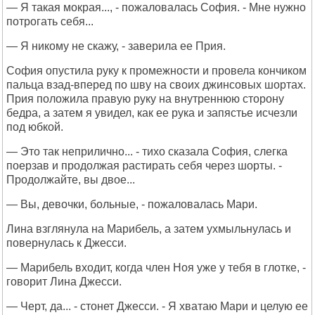
— Я такая мокрая..., - пожаловалась София. - Мне нужно
потрогать себя...
— Я никому не скажу, - заверила ее Прия.
София опустила руку к промежности и провела кончиком
пальца взад-вперед по шву на своих джинсовых шортах.
Прия положила правую руку на внутреннюю сторону
бедра, а затем я увидел, как ее рука и запястье исчезли
под юбкой.
— Это так неприлично... - тихо сказала София, слегка
поерзав и продолжая растирать себя через шорты. -
Продолжайте, вы двое...
— Вы, девочки, больные, - пожаловалась Мари.
Лина взглянула на Марибель, а затем ухмыльнулась и
повернулась к Джесси.
— Марибель входит, когда член Ноя уже у тебя в глотке, -
говорит Лина Джесси.
— Черт, да... - стонет Джесси. - Я хватаю Мари и целую ее