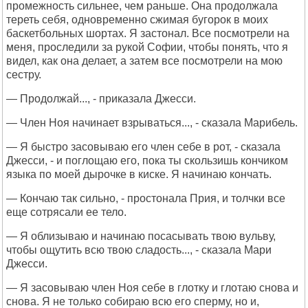
промежность сильнее, чем раньше. Она продолжала
тереть себя, одновременно сжимая бугорок в моих
баскетбольных шортах. Я застонал. Все посмотрели на
меня, проследили за рукой Софии, чтобы понять, что я
видел, как она делает, а затем все посмотрели на мою
сестру.
— Продолжай..., - приказала Джесси.
— Член Ноя начинает взрываться..., - сказала Марибель.
— Я быстро засовываю его член себе в рот, - сказала
Джесси, - и поглощаю его, пока ты скользишь кончиком
языка по моей дырочке в киске. Я начинаю кончать.
— Кончаю так сильно, - простонала Прия, и толчки все
еще сотрясали ее тело.
— Я облизываю и начинаю посасывать твою вульву,
чтобы ощутить всю твою сладость..., - сказала Мари
Джесси.
— Я засовываю член Ноя себе в глотку и глотаю снова и
снова. Я не только собираю всю его сперму, но и,