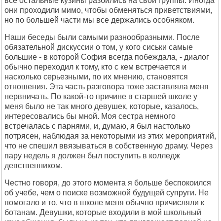
все остальные кузины разбились на свои группы. Иногда
они проходили мимо, чтобы обменяться приветствиями,
но по большей части мы все держались особняком.
Наши беседы были самыми разнообразными. После
обязательной дискуссии о том, у кого сиськи самые
большие - в которой София всегда побеждала, - диалог
обычно переходил к тому, кто с кем встречается и
насколько серьезными, по их мнению, становятся
отношения. Эта часть разговора тоже заставляла меня
нервничать. По какой-то причине в старшей школе у
меня было не так много девушек, которые, казалось,
интересовались бы мной. Моя сестра немного
встречалась с парнями, и, думаю, я был настолько
потрясен, наблюдая за некоторыми из этих мероприятий,
что не спешил ввязываться в собственную драму. Через
пару недель я должен был поступить в колледж
девственником.
Честно говоря, до этого момента я больше беспокоился
об учебе, чем о поиске возможной будущей супруги. Не
помогало и то, что в школе меня обычно причисляли к
ботанам. Девушки, которые входили в мой школьный