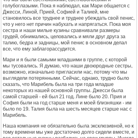
голубоглазыми. Пока я наблюдал, как Мари общается с
Джесси, Линой, Прией, Софией и Талией, мне
становилось все труднее и труднее убеждать свой пенис,
что у него нет причин набухать и напрягаться. Пока моя
сестра и наши милые кузины сравнивали размеры
грудей, обнимались, целовались и мяли друг друга за
талию, бедра и задницы, мой пенис в основном делал
все, что ему заблагорассудится.
Мари и я были самыми младшими в группе, с которой
мы тусовались. Я думаю, что наши двоюродные сестры,
возможно, изначально пригласили нас, потому что мы
выглядели потерянными. Сейчас, однако, трудно было
сказать, что Марибель была на три года младше
некоторых из нашей основной группы. Джесси была
самой старшей - ей был 21 год. Лине было 20. Прия и
София были на год старше меня и моей близняшки - им
было по 19. Талия была на шесть месяцев старше нас с
Марибель.
Наша компания не обязательно была эксклюзивной, но к
тому времени мы уже достаточно долго сидели вместе, и