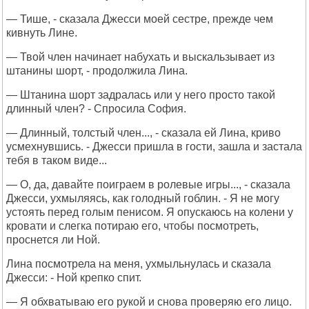
— Тише, - сказала Джесси моей сестре, прежде чем
кивнуть Лине.
— Твой член начинает набухать и выскальзывает из
штанины шорт, - продолжила Лина.
— Штанина шорт задралась или у него просто такой
длинный член? - Спросила София.
— Длинный, толстый член..., - сказала ей Лина, криво
усмехнувшись. - Джесси пришла в гости, зашла и застала
тебя в таком виде...
— О, да, давайте поиграем в ролевые игры..., - сказала
Джесси, ухмыляясь, как голодный гоблин. - Я не могу
устоять перед голым пенисом. Я опускаюсь на колени у
кровати и слегка потираю его, чтобы посмотреть,
проснется ли Ной.
Лина посмотрела на меня, ухмыльнулась и сказала
Джесси: - Ной крепко спит.
— Я обхватываю его рукой и снова проверяю его лицо.