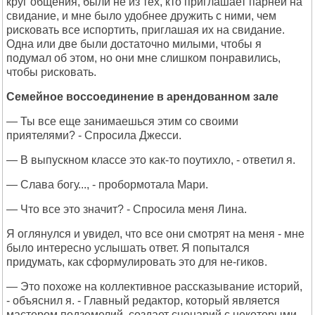
круг общения, были не из тех, кто приглашает парней на
свидание, и мне было удобнее дружить с ними, чем
рисковать все испортить, приглашая их на свидание.
Одна или две были достаточно милыми, чтобы я
подумал об этом, но они мне слишком понравились,
чтобы рисковать.
Семейное воссоединение в арендованном зале
— Ты все еще занимаешься этим со своими
приятелями? - Спросила Джесси.
— В выпускном классе это как-то поутихло, - ответил я.
— Слава богу..., - пробормотала Мари.
— Что все это значит? - Спросила меня Лина.
Я оглянулся и увидел, что все они смотрят на меня - мне
было интересно услышать ответ. Я попытался
придумать, как сформулировать это для не-гиков.
— Это похоже на коллективное рассказывание историй,
- объяснил я. - Главный редактор, который является
мастером подземелий, создает сценарий с некоторыми