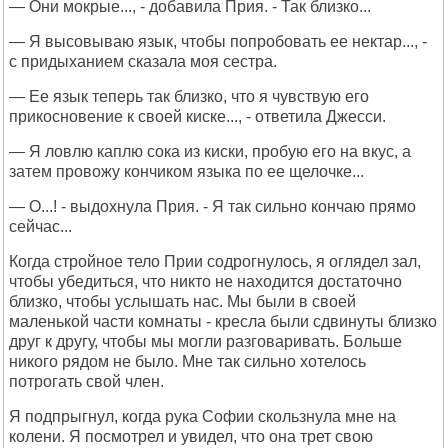
— Они мокрые..., - добавила Прия. - Так близко...
— Я высовываю язык, чтобы попробовать ее нектар..., -
с придыханием сказала моя сестра.
— Ее язык теперь так близко, что я чувствую его
прикосновение к своей киске..., - ответила Джесси.
— Я ловлю каплю сока из киски, пробую его на вкус, а
затем провожу кончиком языка по ее щелочке...
— О...! - выдохнула Прия. - Я так сильно кончаю прямо
сейчас...
Когда стройное тело Прии содрогнулось, я оглядел зал,
чтобы убедиться, что никто не находится достаточно
близко, чтобы услышать нас. Мы были в своей
маленькой части комнаты - кресла были сдвинуты близко
друг к другу, чтобы мы могли разговаривать. Больше
никого рядом не было. Мне так сильно хотелось
потрогать свой член.
Я подпрыгнул, когда рука Софии скользнула мне на
колени. Я посмотрел и увидел, что она трет свою