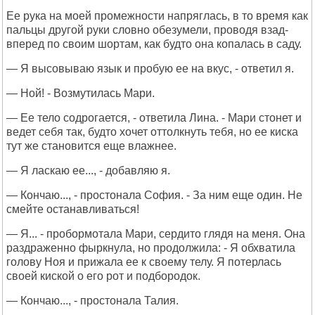
Ее рука на моей промежности напряглась, в то время как
пальцы другой руки словно обезумели, проводя взад-
вперед по своим шортам, как будто она копалась в саду.
— Я высовываю язык и пробую ее на вкус, - ответил я.
— Ной! - Возмутилась Мари.
— Ее тело содрогается, - ответила Лина. - Мари стонет и
ведет себя так, будто хочет оттолкнуть тебя, но ее киска
тут же становится еще влажнее.
— Я ласкаю ее..., - добавляю я.
— Кончаю..., - простонала София. - За ним еще один. Не
смейте останавливаться!
— Я... - пробормотала Мари, сердито глядя на меня. Она
раздраженно фыркнула, но продолжила: - Я обхватила
голову Ноя и прижала ее к своему телу. Я потерлась
своей киской о его рот и подбородок.
— Кончаю..., - простонала Талия.