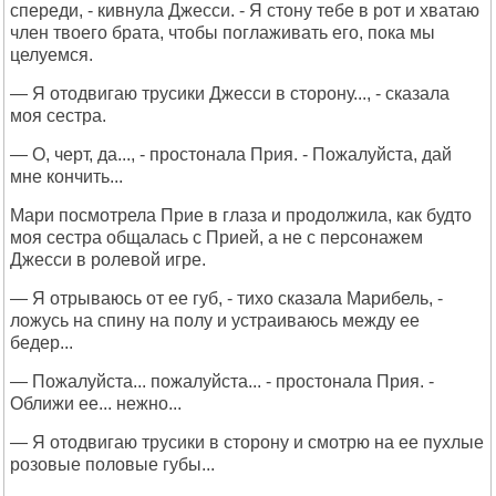
спереди, - кивнула Джесси. - Я стону тебе в рот и хватаю
член твоего брата, чтобы поглаживать его, пока мы
целуемся.
— Я отодвигаю трусики Джесси в сторону..., - сказала
моя сестра.
— О, черт, да..., - простонала Прия. - Пожалуйста, дай
мне кончить...
Мари посмотрела Прие в глаза и продолжила, как будто
моя сестра общалась с Прией, а не с персонажем
Джесси в ролевой игре.
— Я отрываюсь от ее губ, - тихо сказала Марибель, -
ложусь на спину на полу и устраиваюсь между ее
бедер...
— Пожалуйста... пожалуйста... - простонала Прия. -
Оближи ее... нежно...
— Я отодвигаю трусики в сторону и смотрю на ее пухлые
розовые половые губы...