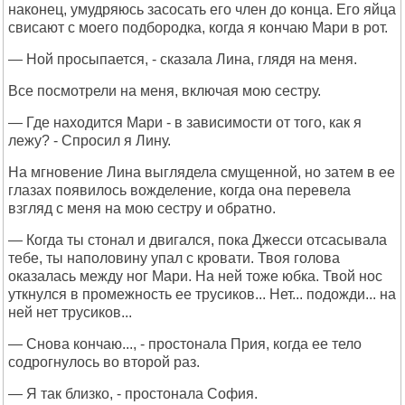
наконец, умудряюсь засосать его член до конца. Его яйца
свисают с моего подбородка, когда я кончаю Мари в рот.
— Ной просыпается, - сказала Лина, глядя на меня.
Все посмотрели на меня, включая мою сестру.
— Где находится Мари - в зависимости от того, как я
лежу? - Спросил я Лину.
На мгновение Лина выглядела смущенной, но затем в ее
глазах появилось вожделение, когда она перевела
взгляд с меня на мою сестру и обратно.
— Когда ты стонал и двигался, пока Джесси отсасывала
тебе, ты наполовину упал с кровати. Твоя голова
оказалась между ног Мари. На ней тоже юбка. Твой нос
уткнулся в промежность ее трусиков... Нет... подожди... на
ней нет трусиков...
— Снова кончаю..., - простонала Прия, когда ее тело
содрогнулось во второй раз.
— Я так близко, - простонала София.