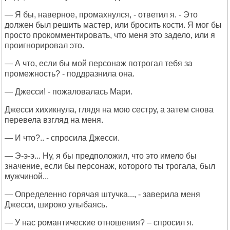
— Я бы, наверное, промахнулся, - ответил я. - Это
должен был решить мастер, или бросить кости. Я мог бы
просто прокомментировать, что меня это задело, или я
проигнорировал это.
— А что, если бы мой персонаж потрогал тебя за
промежность? - поддразнила она.
— Джесси! - пожаловалась Мари.
Джесси хихикнула, глядя на мою сестру, а затем снова
перевела взгляд на меня.
— И что?.. - спросила Джесси.
— Э-э-э... Ну, я бы предположил, что это имело бы
значение, если бы персонаж, которого ты трогала, был
мужчиной...
— Определенно горячая штучка..., - заверила меня
Джесси, широко улыбаясь.
— У нас романтические отношения? – спросил я.