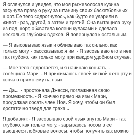
Я оглянулся и увидел, что моя рыжеволосая кузина
засунула правую руку за штанину своих баскетбольных
шорт. Ее тело содрогнулось, как будто ее ударили в
живот - раз, другой, а затем и третий. Она вытащила руку
из-под шорт, обхватила колени кулаками и сделала
несколько глубоких вдохов. Я повернулся к остальным.
— Я высовываю язык и облизываю так сильно, как
только могу, - рассказываю я им. - Я засовываю его в нее
так глубоко, как только могу, при каждом удобном случае.
— Мое тело содрогается, и я начинаю кончать, -
сообщила Мари. - Я прижимаюсь своей киской к его рту и
кончаю прямо ему на язык.
— Да..., - простонала Джесси, поглаживая свою
промежность. - Я кончаю прямо на язык Мари,
продолжая сосать член Ноя. Я хочу, чтобы он был
достаточно тверд для траха...
Я добавил: - Я засовываю свой язык внутрь Мари - так
глубоко, как только могу, - зарываюсь носом в ее
вьющиеся лобковые волосы, чтобы получить как можно