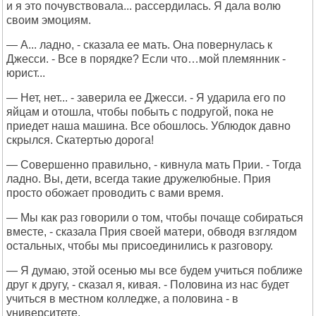
и я это почувствовала... рассердилась. Я дала волю
своим эмоциям.
— А... ладно, - сказала ее мать. Она повернулась к
Джесси. - Все в порядке? Если что…мой племянник -
юрист...
— Нет, нет... - заверила ее Джесси. - Я ударила его по
яйцам и отошла, чтобы побыть с подругой, пока не
приедет наша машина. Все обошлось. Ублюдок давно
скрылся. Скатертью дорога!
— Совершенно правильно, - кивнула мать Прии. - Тогда
ладно. Вы, дети, всегда такие дружелюбные. Прия
просто обожает проводить с вами время.
— Мы как раз говорили о том, чтобы почаще собираться
вместе, - сказала Прия своей матери, обводя взглядом
остальных, чтобы мы присоединились к разговору.
— Я думаю, этой осенью мы все будем учиться поближе
друг к другу, - сказал я, кивая. - Половина из нас будет
учиться в местном колледже, а половина - в
университете.