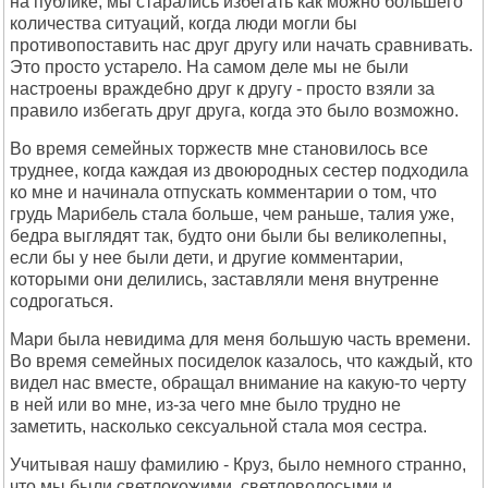
на публике, мы старались избегать как можно большего
количества ситуаций, когда люди могли бы
противопоставить нас друг другу или начать сравнивать.
Это просто устарело. На самом деле мы не были
настроены враждебно друг к другу - просто взяли за
правило избегать друг друга, когда это было возможно.
Во время семейных торжеств мне становилось все
труднее, когда каждая из двоюродных сестер подходила
ко мне и начинала отпускать комментарии о том, что
грудь Марибель стала больше, чем раньше, талия уже,
бедра выглядят так, будто они были бы великолепны,
если бы у нее были дети, и другие комментарии,
которыми они делились, заставляли меня внутренне
содрогаться.
Мари была невидима для меня большую часть времени.
Во время семейных посиделок казалось, что каждый, кто
видел нас вместе, обращал внимание на какую-то черту
в ней или во мне, из-за чего мне было трудно не
заметить, насколько сексуальной стала моя сестра.
Учитывая нашу фамилию - Круз, было немного странно,
что мы были светлокожими, светловолосыми и