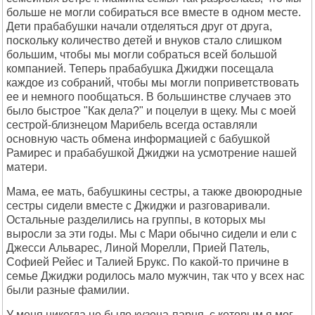
больше не могли собираться все вместе в одном месте.
Дети прабабушки начали отделяться друг от друга,
поскольку количество детей и внуков стало слишком
большим, чтобы мы могли собраться всей большой
компанией. Теперь прабабушка Джиджи посещала
каждое из собраний, чтобы мы могли поприветствовать
ее и немного пообщаться. В большинстве случаев это
было быстрое "Как дела?" и поцелуи в щеку. Мы с моей
сестрой-близнецом Марибель всегда оставляли
основную часть обмена информацией с бабушкой
Рамирес и прабабушкой Джиджи на усмотрение нашей
матери.
Мама, ее мать, бабушкины сестры, а также двоюродные
сестры сидели вместе с Джиджи и разговаривали.
Остальные разделились на группы, в которых мы
выросли за эти годы. Мы с Мари обычно сидели и ели с
Джесси Альварес, Линой Морелли, Прией Патель,
Софией Рейес и Талией Брукс. По какой-то причине в
семье Джиджи родилось мало мужчин, так что у всех нас
были разные фамилии.
У меня никогда не было кузена-парня, с которым я мог