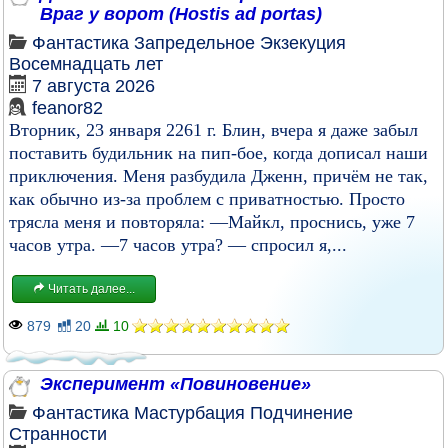
Враг у ворот (Hostis ad portas)
Фантастика
Запредельное
Экзекуция
Восемнадцать лет
7 августа 2026
feanor82
Вторник, 23 января 2261 г. Блин, вчера я даже забыл
поставить будильник на пип-бое, когда дописал наши
приключения. Меня разбудила Дженн, причём не так,
как обычно из-за проблем с приватностью. Просто
трясла меня и повторяла: —Майкл, проснись, уже 7
часов утра. —7 часов утра? — спросил я,...
Читать далее...
879
20
10
Эксперимент «Повиновение»
Фантастика
Мастурбация
Подчинение
Странности