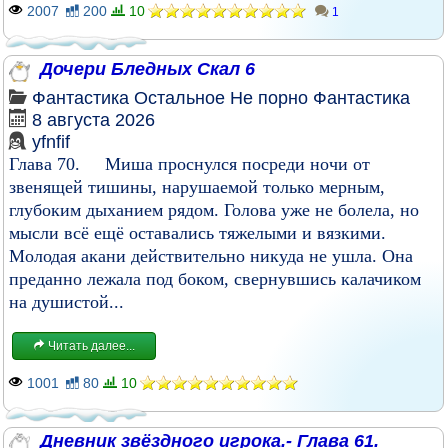
2007
200
10
1
Дочери Бледных Скал 6
Фантастика
Остальное
Не порно
Фантастика
8 августа 2026
yfnfif
Глава 70. Миша проснулся посреди ночи от
звенящей тишины, нарушаемой только мерным,
глубоким дыханием рядом. Голова уже не болела, но
мысли всё ещё оставались тяжелыми и вязкими.
Молодая акани действительно никуда не ушла. Она
преданно лежала под боком, свернувшись калачиком
на душистой...
Читать далее...
1001
80
10
Дневник звёздного игрока.- Глава 61.