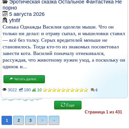
Эротическая сказка
Остальное
Фантастика
Не
порно
5 августа 2026
yfnfif
Сонька Однажды Василия одолели мыши. Что он
только ни делал: и отраву сыпал, и мышеловки ставил
— всё без толку. Серых вредителей меньше не
становилось. Тогда кто-то из знакомых посоветовал
завести кота. Василий поначалу отнекивался,
рассуждая, что животному нужен уход, а поскольку он
одинок и...
Читать далее...
3022
180
10
6
Еще
Страница 1 из 431
1
2
3
>
»