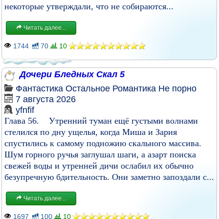
некоторые утверждали, что не собираются...
Читать далее...
1744
70
10
Дочери Бледных Скал 5
Фантастика
Остальное
Романтика
Не порно
7 августа 2026
yfnfif
Глава 56. Утренний туман ещё густыми волнами
стелился по дну ущелья, когда Миша и Зария
спустились к самому подножию скального массива.
Шум горного ручья заглушал шаги, а азарт поиска
свежей воды и утренней дичи ослабил их обычно
безупречную бдительность. Они заметно запоздали с...
Читать далее...
1697
100
10