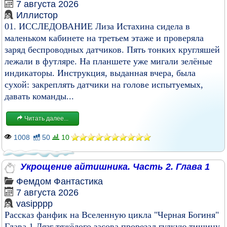
7 августа 2026
Иллистор
01. ИССЛЕДОВАНИЕ Лиза Истахина сидела в
маленьком кабинете на третьем этаже и проверяла
заряд беспроводных датчиков. Пять тонких кругляшей
лежали в футляре. На планшете уже мигали зелёные
индикаторы. Инструкция, выданная вчера, была
сухой: закреплять датчики на голове испытуемых,
давать команды...
Читать далее...
1008
50
10
Укрощение айтишника. Часть 2. Глава 1
Фемдом
Фантастика
7 августа 2026
vasipppp
Рассказ фанфик на Вселенную цикла "Черная Богиня"
Глава 1 Лязг тяжёлого засова прорезал гулкую тишину