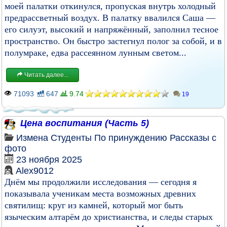
моей палатки откинулся, пропуская внутрь холодный
предрассветный воздух. В палатку ввалился Саша —
его силуэт, высокий и напряжённый, заполнил тесное
пространство. Он быстро застегнул полог за собой, и в
полумраке, едва рассеянном лунным светом...
Читать далее...
71093
647
9.74
19
Цена воспитания (Часть 5)
Измена
Студенты
По принуждению
Рассказы с
фото
23 ноября 2025
Alex9012
Днём мы продолжили исследования — сегодня я
показывала ученикам места возможных древних
святилищ: круг из камней, который мог быть
языческим алтарём до христианства, и следы старых