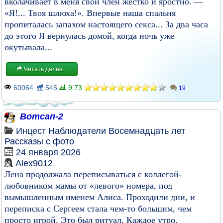
вколачивает в меня свой член жестко и яростно. —
«Я!... Твоя шлюха!». Впервые наша спальня
пропиталась запахом настоящего секса... За два часа
до этого Я вернулась домой, когда ночь уже
окутывала...
Читать далее...
60064
545
9.73
19
Вотсап-2
Инцест
Наблюдатели
Восемнадцать лет
Рассказы с фото
24 января 2026
Alex9012
Лена продолжала переписываться с коллегой-
любовником мамы от «левого» номера, под
вымышленным именем Алиса. Проходили дни, и
переписка с Сергеем стала чем-то большим, чем
просто игрой. Это был ритуал. Каждое утро,