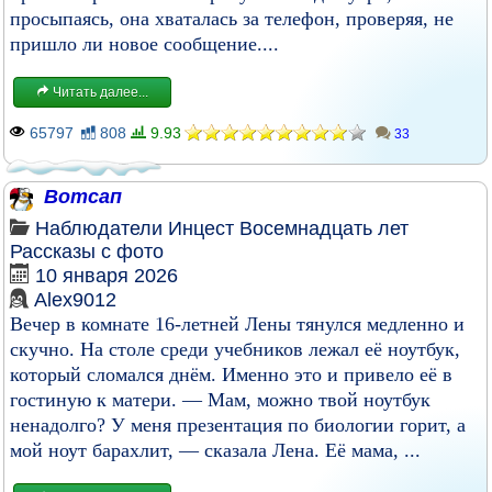
просыпаясь, она хваталась за телефон, проверяя, не
пришло ли новое сообщение....
Читать далее...
65797
808
9.93
33
Вотсап
Наблюдатели
Инцест
Восемнадцать лет
Рассказы с фото
10 января 2026
Alex9012
Вечер в комнате 16-летней Лены тянулся медленно и
скучно. На столе среди учебников лежал её ноутбук,
который сломался днём. Именно это и привело её в
гостиную к матери. — Мам, можно твой ноутбук
ненадолго? У меня презентация по биологии горит, а
мой ноут барахлит, — сказала Лена. Её мама, ...