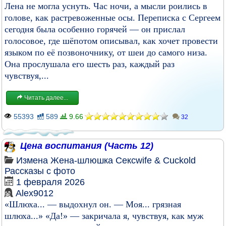
Лена не могла уснуть. Час ночи, а мысли роились в
голове, как растревоженные осы. Переписка с Сергеем
сегодня была особенно горячей — он прислал
голосовое, где шёпотом описывал, как хочет провести
языком по её позвоночнику, от шеи до самого низа.
Она прослушала его шесть раз, каждый раз
чувствуя,...
Читать далее...
55393
589
9.66
32
Цена воспитания (Часть 12)
Измена
Жена-шлюшка
Сексwife & Cuckold
Рассказы с фото
1 февраля 2026
Alex9012
«Шлюха... — выдохнул он. — Моя... грязная
шлюха...» «Да!» — закричала я, чувствуя, как муж