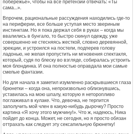
побережье», чтобы на все претензии отвечать: «Ты
сама...».
Впрочем, рациональные рассуждения находились где-то
на периферии, все больше уступая место звериным
инстинктам. Но я пока держал себя в руках – когда мы
ввалились в бунгало, то быстро скинул одежду, уже
совершенно не стесняясь жесткой, словно деревянной,
эрекции, и устроился на постели, подперев голову
ладонью, не желая пропустить ни мгновения спектакля,
который, судя по блеску во взгляде, собиралась устроить
моя блондинка. И она полностью оправдала мои самые
смелые фантазии.
Но для начала я заметил изумленно раскрывшиеся глаза
брюнетки – когда она, непроизвольно облизнувшись,
уставилась на мою шпалу, которую я неторопливо
поглаживал в кулаке. Что, девочка, не терпится
заполучить мой член в какую-нибудь дырочку? Просто
картина «Я хочу этого мужчину!». Что ж, надеюсь, Ника
пойдет до конца. Может, не сегодня, но я просто обязан
оттрахать как следует эту сексапильную брюнетку!