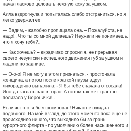
начал ласково целовать нежную кожу за ушком.
Алла вздрогнула и попыталась слабо отстраниться, но я
легко удержал ее.
— Вадим, - жалобно пропищала она. – Пожалуйста, не
надо!.. Что ты со мной делаешь? Неужели не понимаешь,
что я хочу тебя?..
— Как хочешь? – вкрадчиво спросил я, не прерывая
своего иезуитски неспешного движения губ за ушком и
ладони по заднице.
— О-о-о! Я не могу в этом признаться, - простонала
женщина, а потом после краткой паузы вдруг
лихорадочно выпалила: - Я бы тебе сначала отсосала!
Иногда заглатывая в горло! А потом так же страстно
полизала у Веронички!..
Если честно, я был шокирован! Никак не ожидал
подобного! На мой взгляд, до этого момента пока еще не
происходило ничего, что выходило бы за грань
курортного флирта - по умолчанию более насыщенного и