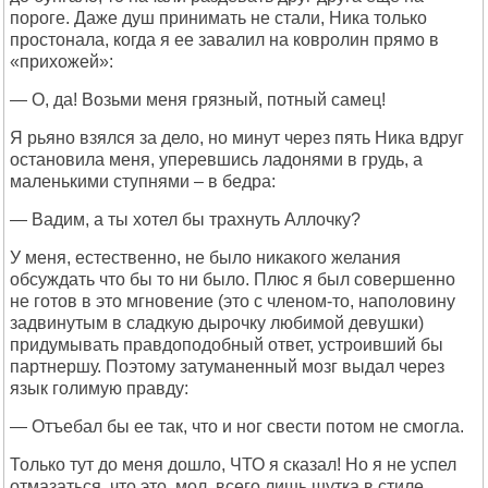
пороге. Даже душ принимать не стали, Ника только
простонала, когда я ее завалил на ковролин прямо в
«прихожей»:
— О, да! Возьми меня грязный, потный самец!
Я рьяно взялся за дело, но минут через пять Ника вдруг
остановила меня, уперевшись ладонями в грудь, а
маленькими ступнями – в бедра:
— Вадим, а ты хотел бы трахнуть Аллочку?
У меня, естественно, не было никакого желания
обсуждать что бы то ни было. Плюс я был совершенно
не готов в это мгновение (это с членом-то, наполовину
задвинутым в сладкую дырочку любимой девушки)
придумывать правдоподобный ответ, устроивший бы
партнершу. Поэтому затуманенный мозг выдал через
язык голимую правду:
— Отъебал бы ее так, что и ног свести потом не смогла.
Только тут до меня дошло, ЧТО я сказал! Но я не успел
отмазаться, что это, мол, всего лишь шутка в стиле