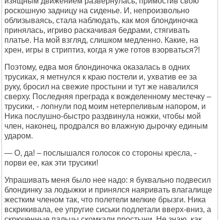
изящным движением развернулась, примостив свою
роскошную задницу на сиденье. И, непроизвольно
облизываясь, стала наблюдать, как моя блондиночка
принялась, игриво раскачивая бедрами, стягивать
платье. На мой взгляд, слишком медленно. Какие, на
хрен, игры в стриптиз, когда я уже готов взорваться?!
Поэтому, едва моя блондиночка оказалась в одних
трусиках, я метнулся к краю постели и, ухватив ее за
руку, бросил на свежие простыни и тут же навалился
сверху. Последняя преграда к вожделенному местечку –
трусики, - лопнули под моим нетерпеливым напором, и
Ника послушно-быстро раздвинула ножки, чтобы мой
член, наконец, продрался во влажную дырочку единым
ударом.
— О, да! – послышался голосок со стороны кресла, -
порви ее, как эти трусики!
Упрашивать меня было нее надо: я буквально подвесил
блондинку за лодыжки и принялся наяривать влагалище
жестким членом так, что полетели мелкие брызги. Ника
вскрикивала, ее упругие сиськи подлетали вверх-вниз, а
скрюченные пальцы скомкали простыни. Не знаю, как