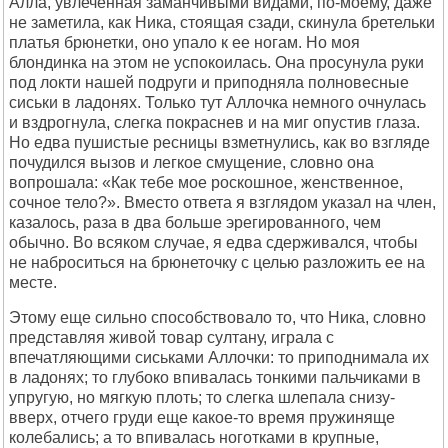
Алла, увлеченная заманчивыми видами, по-моему, даже
не заметила, как Ника, стоящая сзади, скинула бретельки
платья брюнетки, оно упало к ее ногам. Но моя
блондинка на этом не успокоилась. Она просунула руки
под локти нашей подруги и приподняла полновесные
сиськи в ладонях. Только тут Аллочка немного очнулась
и вздрогнула, слегка покраснев и на миг опустив глаза.
Но едва пушистые ресницы взметнулись, как во взгляде
почудился вызов и легкое смущение, словно она
вопрошала: «Как тебе мое роскошное, женственное,
сочное тело?». Вместо ответа я взглядом указал на член,
казалось, раза в два больше эрегированного, чем
обычно. Во всяком случае, я едва сдерживался, чтобы
не наброситься на брюнеточку с целью разложить ее на
месте.
Этому еще сильно способствовало то, что Ника, словно
представляя живой товар султану, играла с
впечатляющими сиськами Аллочки: то приподнимала их
в ладонях; то глубоко впивалась тонкими пальчиками в
упругую, но мягкую плоть; то слегка шлепала снизу-
вверх, отчего груди еще какое-то время пружиняще
колебались; а то впивалась ноготками в крупные,