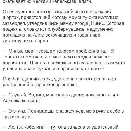
окатывает их мелкими капельками влаги.
От ее чувственного оргазма мой член в высохших
шортах, привставший к этому моменту, окончательно
затвердел, утвердившись между ягодиц Ники... Которая
подняла головку и, полуобернувшись, недоуменно
поглядела на Аллу, вскочившую и торопливо
кутающуюся в парео.
— Милые мои, - севшим голосом проблеяла та. – Я
только вспомнила, что мне надо сегодня немного
поработать. Я иногда подключаюсь удаленно, - зачем-то
уточнила она и буквально бросилась к калитке.
Моя блондиночка села, удивленно посмотрев вслед
растаявшей в зарослях брюнетке:
— Слушай, Вадька, мне сквозь дрему показалось, что
Аллочка кончила!
— Э-э-м-м. Понимаешь, она засунула мою руку к себе в
трусики, ну и...
— Ах, ты, кобелина! – тут она увидела внушительный