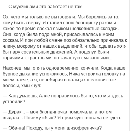
— С мужчинами это работает не так!
Ох, чего мы только не вытворяли. Мы боролись за то,
кому быть сверху. Я ставил свою блондинку раком и
какое-то время ласкал языком шелковистые складки.
Она, когда была подо мной, присасывалась к моим
соскам. И при любой смене поз обязательно приникала к
члену, мокрому от наших выделений, чтобы сделать хотя
бы пару сосательных движений. А поцелуи были
горячими, страстными, но зачастую смазанными...
Наконец, мы, опять одновременно, кончили. Когда наше
бурное дыхание успокоилось, Ника устроила головку на
моем плече, а я, перебирая в пальцах шелковистые
волосы, хмыкнул:
— Как думаешь, Алле понравилось бы то, что мы здесь
устроили?
— Дурак!.. – моя блондиночка помолчала, а потом
выдала: - Почему «бы»? Я прям чувствовала ее здесь!
— Оба-на! Походу, ты у меня шизофреничка?