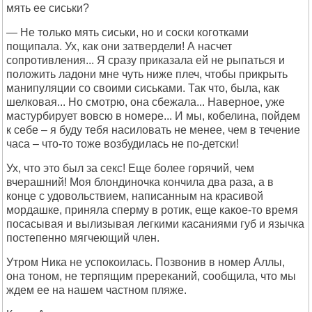
мять ее сиськи?
— Не только мять сиськи, но и соски коготками
пощипала. Ух, как они затвердели! А насчет
сопротивления... Я сразу приказала ей не рыпаться и
положить ладони мне чуть ниже плеч, чтобы прикрыть
манипуляции со своими сиськами. Так что, была, как
шелковая... Но смотрю, она сбежала... Наверное, уже
мастурбирует вовсю в номере... И мы, кобелина, пойдем
к себе – я буду тебя насиловать не менее, чем в течение
часа – что-то тоже возбудилась не по-детски!
Ух, что это был за секс! Еще более горячий, чем
вчерашний! Моя блондиночка кончила два раза, а в
конце с удовольствием, написанным на красивой
мордашке, приняла сперму в ротик, еще какое-то время
посасывая и вылизывая легкими касаниями губ и язычка
постепенно мягчеющий член.
Утром Ника не успокоилась. Позвонив в номер Аллы,
она тоном, не терпящим пререканий, сообщила, что мы
ждем ее на нашем частном пляже.