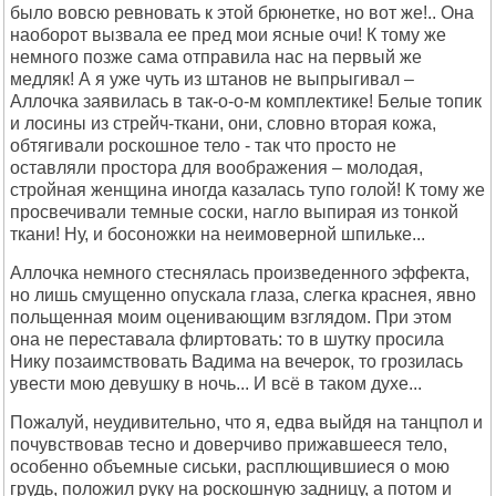
было вовсю ревновать к этой брюнетке, но вот же!.. Она
наоборот вызвала ее пред мои ясные очи! К тому же
немного позже сама отправила нас на первый же
медляк! А я уже чуть из штанов не выпрыгивал –
Аллочка заявилась в так-о-о-м комплектике! Белые топик
и лосины из стрейч-ткани, они, словно вторая кожа,
обтягивали роскошное тело - так что просто не
оставляли простора для воображения – молодая,
стройная женщина иногда казалась тупо голой! К тому же
просвечивали темные соски, нагло выпирая из тонкой
ткани! Ну, и босоножки на неимоверной шпильке...
Аллочка немного стеснялась произведенного эффекта,
но лишь смущенно опускала глаза, слегка краснея, явно
польщенная моим оценивающим взглядом. При этом
она не переставала флиртовать: то в шутку просила
Нику позаимствовать Вадима на вечерок, то грозилась
увести мою девушку в ночь... И всё в таком духе...
Пожалуй, неудивительно, что я, едва выйдя на танцпол и
почувствовав тесно и доверчиво прижавшееся тело,
особенно объемные сиськи, расплющившиеся о мою
грудь, положил руку на роскошную задницу, а потом и