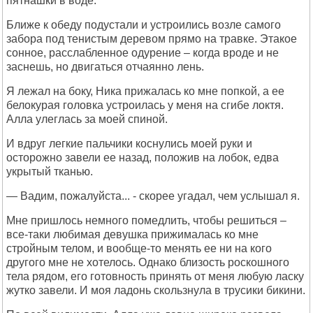
пятнашки в воде.
Ближе к обеду подустали и устроились возле самого
забора под тенистым деревом прямо на травке. Этакое
сонное, расслабленное одурение – когда вроде и не
заснешь, но двигаться отчаянно лень.
Я лежал на боку, Ника прижалась ко мне попкой, а ее
белокурая головка устроилась у меня на сгибе локтя.
Алла улеглась за моей спиной.
И вдруг легкие пальчики коснулись моей руки и
осторожно завели ее назад, положив на лобок, едва
укрытый тканью.
— Вадим, пожалуйста... - скорее угадал, чем услышал я.
Мне пришлось немного помедлить, чтобы решиться –
все-таки любимая девушка прижималась ко мне
стройным телом, и вообще-то менять ее ни на кого
другого мне не хотелось. Однако близость роскошного
тела рядом, его готовность принять от меня любую ласку
жутко завели. И моя ладонь скользнула в трусики бикини.