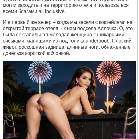
могли заходить и на территорию отеля и пользоваться
всеми благами all inclusive.
И в первый же вечер – когда мы засели с коктейлями на
открытой террасе отеля, - к нам подсела Аллочка. О, это
была сексапильная молодая женщина с шикарными
сиськами, манящими из-под топика underboob. Плоский
живот, роскошная задница, длинные ноги, обнаженные
донельзя короткой юбчонкой.