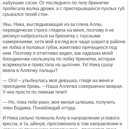
набухшие соски. От последнего по телу брюнетки
пробегала волна дрожи, а с приоткрывшихся пухлых губ
срывался тихий стон.
Увы, Ника, выглядывающая из-за плеча Аллы,
периодически строго глядела на меня, поэтому я не
рискнул наброситься на брюнетку с гнусными
намерениями, хотя мой взгляд все чаще шарил в районе
ее лобка и половых губок, кокетливо прячущихся под
ним. Поэтому я отчетливо видел, как ладошка моей
блондиночки скользнула по лобку брюнетки, которая
вскрикнула и привстала на цыпочки. Ух! Ника сразу
ввела в Аллочку пальцы?
— Ого! – улыбнулась моя девушка, глядя на меня и
приподняв бровь. – Наша Аллочка совершенно мокрая.
У нее просто по ляжкам течет!
— Но, пока тебе рано, моя милая шлюшка, получить
член Вадима. Понаблюдай оттуда.
И Ника сильно толкнула Аллу в направлении углового
кресла, и та, айкнув, просеменила в том направлении и