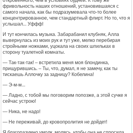
откровенного, чем в условиях будней. К тому же
фривольность наших отношений, установившаяся с
самого начала, как бы подразумевала что-то более
концентрированное, чем стандартный флирт. Но то, что я
услышал... Уффф!
И тут кончилась музыка. Забарабанил клубняк, Алла
вывернулась из моих рук и тут уже, мелко перебирая
стройными ножками, уцокала на своих шпильках в
сторону туалетной комнаты.
— Так-так-так! – встретила меня моя блондинка,
прищурившись. – Ты, что, думал, я не замечу, как ты
тискаешь Аллочку за задницу? Кобелина!
— Э-м-м...
— Ладно, с тобой мы поговорим попозже, а этой сучке я
сейчас устрою!
— Ника, не надо!
— Не переживай, до кровопролития не дойдет!
Я благоразумно умолк, молясь, чтобы она не спросила,