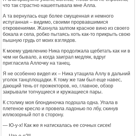
что так страстно нашептывала мне Алла.
А та вернулась еще более смущенная и немного
испуганная – видимо, своими прорвавшимися
откровениями. Жахнула залпом красное вино из своего
бокала и села, робко пытаясь хоть как-то прикрыть свою
пышную грудь от моих взглядов.
К моему удивлению Ника продолжала щебетать как ни в
чем ни бывало, а когда заиграл медляк, вдруг
пригласила Аллочку на танец.
Я не особенно видел их – Ника утащила Аллу в дальний
уголок танцплощадки. К тому же там был еще навес,
дающий тень от прожекторов, но, главное, обзор
закрывали топчущиеся и кружащиеся пары.
К столику моя блондиночка подошла одна. Упала в
плетеное кресло и провела ладонью по лбу, скинув
иллюзорный пот в сторону.
— Ю-у-х! Как же я натискалась ее сочных сисек!
— Что-о-о?!!