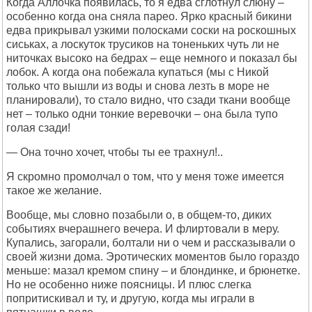
Когда Аллочка появилась, то я едва сглотнул слюну –
особенно когда она сняла парео. Ярко красный бикини
едва прикрывал узкими полосками соски на роскошных
сиськах, а лоскуток трусиков на тоненьких чуть ли не
ниточках высоко на бедрах – еще немного и показал бы
лобок. А когда она побежала купаться (мы с Никой
только что вышли из воды и снова лезть в море не
планировали), то стало видно, что сзади ткани вообще
нет – только одни тонкие веревочки – она была тупо
голая сзади!
— Она точно хочет, чтобы ты ее трахнул!..
Я скромно промолчал о том, что у меня тоже имеется
такое же желание.
Вообще, мы словно позабыли о, в общем-то, диких
событиях вчерашнего вечера. И флиртовали в меру.
Купались, загорали, болтали ни о чем и рассказывали о
своей жизни дома. Эротических моментов было гораздо
меньше: мазал кремом спину – и блондинке, и брюнетке.
Но не особенно ниже поясницы. И плюс слегка
попритискивал и ту, и другую, когда мы играли в