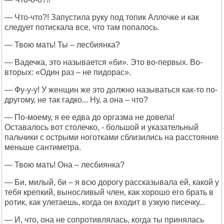
— Что-что?! Запустила руку под топик Аллочке и как
следует потискала все, что там попалось.
— Твою мать! Ты – лесбиянка?
— Вадечка, это называется «би». Это во-первых. Во-
вторых: «Один раз – не пидорас».
— Фу-у-у! У женщин же это должно называться как-то по-
другому, не так гадко... Ну, а она – что?
— По-моему, я ее едва до оргазма не довела!
Оставалось вот столечко, - большой и указательный
пальчики с острыми ноготками сблизились на расстояние
меньше сантиметра.
— Твою мать! Она – лесбиянка?
— Би, милый, би – я всю дорогу рассказывала ей, какой у
тебя крепкий, выносливый член, как хорошо его брать в
ротик, как улетаешь, когда он входит в узкую писечку...
— И, что, она не сопротивлялась, когда ты принялась