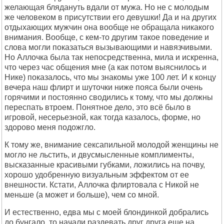
желающая блядануть вдали от мужа. Но не с молодым
же человеком в присутствии его девушки! Да и на других
отдыхающих мужчин она вообще не обращала никакого
внимания. Вообще, с кем-то другим такое поведение и
слова могли показаться вызывающими и навязчивыми.
Но Аллочка была так непосредственна, мила и искренна,
что через час общения мне (а как потом выяснилось и
Нике) показалось, что мы знакомы уже 100 лет. И к концу
вечера наш флирт и шуточки ниже пояса были очень
горячими и постоянно сводились к тому, что мы должны
переспать втроем. Понятное дело, это всё было в
игровой, несерьезной, как тогда казалось, форме, но
здорово меня подожгло.
К тому же, внимание сексапильной молодой женщины не
могло не льстить, и двусмысленные комплименты,
высказанные красивыми губками, ложились на почву,
хорошо удобренную визуальным эффектом от ее
внешности. Кстати, Аллочка флиртовала с Никой не
меньше (а может и больше), чем со мной.
И естественно, едва мы с моей блондинкой добрались
до бунгало, то начали раздевать друг друга еще на