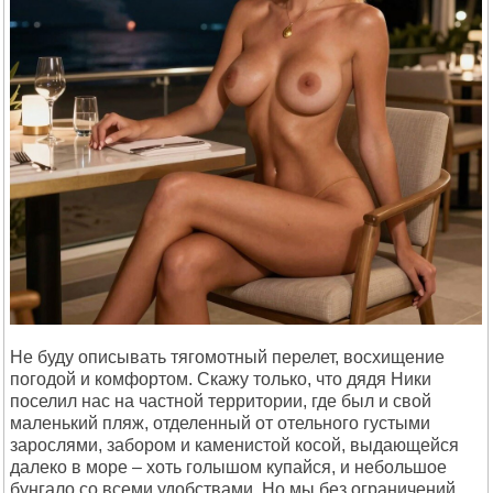
Не буду описывать тягомотный перелет, восхищение
погодой и комфортом. Скажу только, что дядя Ники
поселил нас на частной территории, где был и свой
маленький пляж, отделенный от отельного густыми
зарослями, забором и каменистой косой, выдающейся
далеко в море – хоть голышом купайся, и небольшое
бунгало со всеми удобствами. Но мы без ограничений