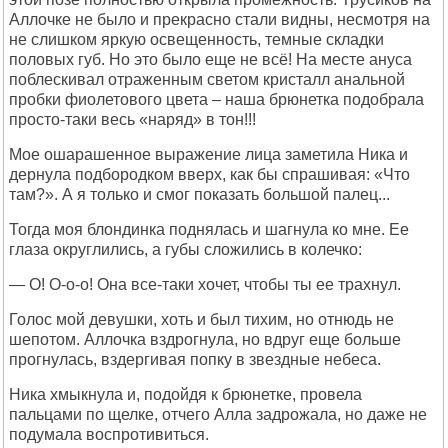
Аллочке не было и прекрасно стали видны, несмотря на
не слишком яркую освещенность, темные складки
половых губ. Но это было еще не всё! На месте ануса
поблескивал отраженным светом кристалл анальной
пробки фиолетового цвета – наша брюнетка подобрала
просто-таки весь «наряд» в тон!!!
Мое ошарашенное выражение лица заметила Ника и
дернула подбородком вверх, как бы спрашивая: «Что
там?». А я только и смог показать большой палец...
Тогда моя блондинка поднялась и шагнула ко мне. Ее
глаза округлились, а губы сложились в колечко:
— О! О-о-о! Она все-таки хочет, чтобы ты ее трахнул.
Голос мой девушки, хоть и был тихим, но отнюдь не
шепотом. Аллочка вздрогнула, но вдруг еще больше
прогнулась, вздергивая попку в звездные небеса.
Ника хмыкнула и, подойдя к брюнетке, провела
пальцами по щелке, отчего Алла задрожала, но даже не
подумала воспротивиться.