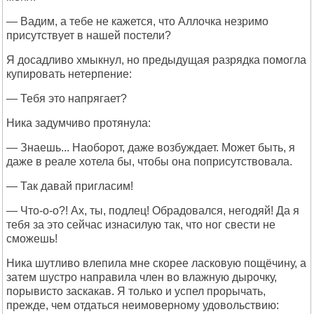
— Вадим, а тебе не кажется, что Аллочка незримо
присутствует в нашей постели?
Я досадливо хмыкнул, но предыдущая разрядка помогла
купировать нетерпение:
— Тебя это напрягает?
Ника задумчиво протянула:
— Знаешь... Наоборот, даже возбуждает. Может быть, я
даже в реале хотела бы, чтобы она поприсутствовала.
— Так давай пригласим!
— Что-о-о?! Ах, ты, подлец! Обрадовался, негодяй! Да я
тебя за это сейчас изнасилую так, что ног свести не
сможешь!
Ника шутливо влепила мне скорее ласковую пощёчину, а
затем шустро направила член во влажную дырочку,
порывисто заскакав. Я только и успел прорычать,
прежде, чем отдаться неимоверному удовольствию: