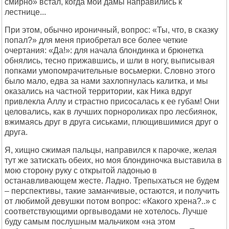
смирно» встал, когда мои дамы направились к
лестнице...
При этом, обычно ироничный, вопрос: «Ты, что, в сказку
попал?» для меня приобретал все более четкие
очертания: «Да!»: для начала блондинка и брюнетка
обнялись, тесно прижавшись, и шли в ногу, выписывая
попками умопомрачительные восьмерки. Словно этого
было мало, едва за нами захлопнулась калитка, и мы
оказались на частной территории, как Ника вдруг
привлекла Аллу и страстно присосалась к ее губам! Они
целовались, как в лучших порнороликах про лесбиянок,
вжимаясь друг в друга сиськами, плющившимися друг о
друга.
Я, хищно сжимая пальцы, направился к парочке, желая
тут же затискать обеих, но моя блондиночка выставила в
мою сторону руку с открытой ладонью в
останавливающем жесте. Ладно. Трепыхаться не будем
– перспективы, такие заманчивые, остаются, и получить
от любимой девушки потом вопрос: «Какого хрена?..» с
соответствующими оргвыводами не хотелось. Лучше
буду самым послушным мальчиком «на этом