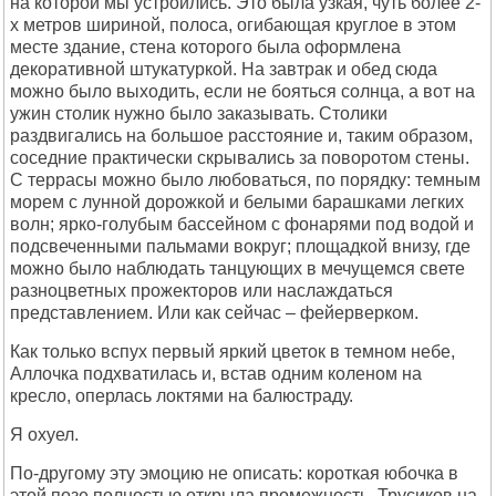
на которой мы устроились. Это была узкая, чуть более 2-
х метров шириной, полоса, огибающая круглое в этом
месте здание, стена которого была оформлена
декоративной штукатуркой. На завтрак и обед сюда
можно было выходить, если не бояться солнца, а вот на
ужин столик нужно было заказывать. Столики
раздвигались на большое расстояние и, таким образом,
соседние практически скрывались за поворотом стены.
С террасы можно было любоваться, по порядку: темным
морем с лунной дорожкой и белыми барашками легких
волн; ярко-голубым бассейном с фонарями под водой и
подсвеченными пальмами вокруг; площадкой внизу, где
можно было наблюдать танцующих в мечущемся свете
разноцветных прожекторов или наслаждаться
представлением. Или как сейчас – фейерверком.
Как только вспух первый яркий цветок в темном небе,
Аллочка подхватилась и, встав одним коленом на
кресло, оперлась локтями на балюстраду.
Я охуел.
По-другому эту эмоцию не описать: короткая юбочка в
этой позе полностью открыла промежность. Трусиков на