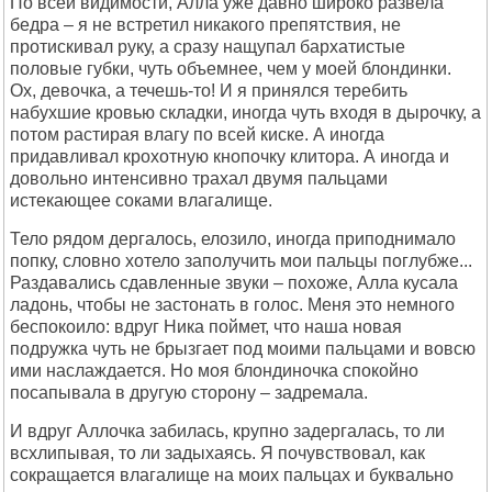
По всей видимости, Алла уже давно широко развела
бедра – я не встретил никакого препятствия, не
протискивал руку, а сразу нащупал бархатистые
половые губки, чуть объемнее, чем у моей блондинки.
Ох, девочка, а течешь-то! И я принялся теребить
набухшие кровью складки, иногда чуть входя в дырочку, а
потом растирая влагу по всей киске. А иногда
придавливал крохотную кнопочку клитора. А иногда и
довольно интенсивно трахал двумя пальцами
истекающее соками влагалище.
Тело рядом дергалось, елозило, иногда приподнимало
попку, словно хотело заполучить мои пальцы поглубже...
Раздавались сдавленные звуки – похоже, Алла кусала
ладонь, чтобы не застонать в голос. Меня это немного
беспокоило: вдруг Ника поймет, что наша новая
подружка чуть не брызгает под моими пальцами и вовсю
ими наслаждается. Но моя блондиночка спокойно
посапывала в другую сторону – задремала.
И вдруг Аллочка забилась, крупно задергалась, то ли
всхлипывая, то ли задыхаясь. Я почувствовал, как
сокращается влагалище на моих пальцах и буквально