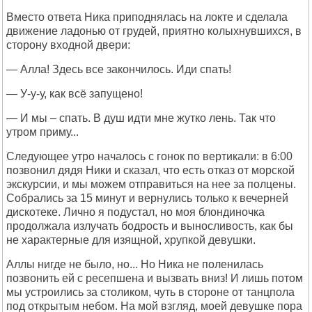
Вместо ответа Ника приподнялась на локте и сделала
движение ладонью от грудей, приятно колыхнувшихся, в
сторону входной двери:
— Алла! Здесь все закончилось. Иди спать!
— У-у-у, как всё запущено!
— И мы – спать. В душ идти мне жутко лень. Так что
утром приму...
Следующее утро началось с гонок по вертикали: в 6:00
позвонил дядя Ники и сказал, что есть отказ от морской
экскурсии, и мы можем отправиться на нее за полцены.
Собрались за 15 минут и вернулись только к вечерней
дискотеке. Лично я подустал, но моя блондиночка
продолжала излучать бодрость и выносливость, как бы
не характерные для изящной, хрупкой девушки.
Аллы нигде не было, но... Но Ника не поленилась
позвонить ей с ресепшена и вызвать вниз! И лишь потом
мы устроились за столиком, чуть в стороне от танцпола
под открытым небом. На мой взгляд, моей девушке пора