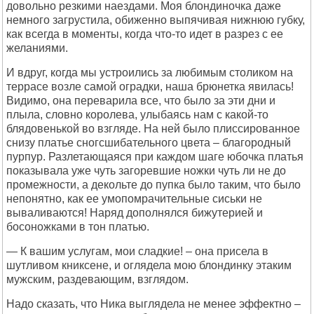
довольно резкими наездами. Моя блондиночка даже
немного загрустила, обиженно выпячивая нижнюю губку,
как всегда в моменты, когда что-то идет в разрез с ее
желаниями.
И вдруг, когда мы устроились за любимым столиком на
террасе возле самой оградки, наша брюнетка явилась!
Видимо, она переварила все, что было за эти дни и
плыла, словно королева, улыбаясь нам с какой-то
блядовенькой во взгляде. На ней было плиссированное
снизу платье сногсшибательного цвета – благородный
пурпур. Разлетающаяся при каждом шаге юбочка платья
показывала уже чуть загоревшие ножки чуть ли не до
промежности, а декольте до пупка было таким, что было
непонятно, как ее умопомрачительные сиськи не
вываливаются! Наряд дополнялся бижутерией и
босоножками в тон платью.
— К вашим услугам, мои сладкие! – она присела в
шутливом книксене, и оглядела мою блондинку этаким
мужским, раздевающим, взглядом.
Надо сказать, что Ника выглядела не менее эффектно –