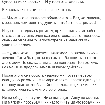
бугор на моих шортах. – И у тебя от этого встал!
Ее пальчики охватили член через ткань.
— М-м-м! – она ловко освободила его. – Вадька, знаешь,
мерзавец, чем меня подкупить – чтобы я не агрилась!
И тут же насадилась ротиком, принявшись самозабвенно
отсасывать. Лишь один раз она оторвалась от процесса,
очень ее увлекшего, и посмотрела на меня сквозь
упавшие волосы:
— Ну, что, хочешь трахнуть Аллочку? По глазам вижу –
хочешь. Так и быть, не могу сама себя понять, но тоже
этого хочу. Но сначала мы с ней поиграем. Только, чур,
без меня не предпринимать никаких действий.
После этого она сосала недолго – я поставил свою
блондинку раком и, не заморачиваясь, просто сдвинул в
сторону плавки, чтобы войти во влагалище, не менее
влажное, чем только что у брюнетки...
Ни на обед, ни на ужин Ника вытащить Аллу не смогла.
Ни мягкими просьбами, ни настойчивыми уговорами, ни