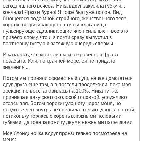
сегодняшнего вечера: Ника вдруг закусила губку и...
кончила! Ярко и бурно! Я тоже был уже полон. Вид
бьющегося подо мной стройного, женственного тела,
коротко вскрикивающего; стенки влагалища,
пульсирующе сдавливающие член сильные – все это
привело к тому, что и я почти сразу выпустил в
партнершу густую и затяжную очередь спермы.
И казалось, что моя слишком откровенная фраза
позабыта. Или, по крайней мере, ей не придано
значения...
Потом мы приняли совместный душ, начав домогаться
друг друга еще там, а в постели продолжили, пока моя
эрекция не восстановилась на 100%. Ника тут же
приникла к паху светловолосой головкой, услужливо
отсасывая. Затем перекинула ногу через меня, но
вводить член внутрь не спешила, только, двигая попкой,
потихоньку терлась о корень влажными половыми
губками, да гоняла кожицу двумя нежными пальчиками.
Моя блондиночка вдруг пронзительно посмотрела на
меня: