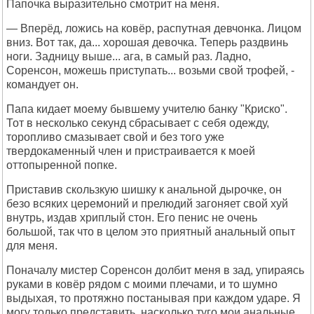
Папочка выразительно смотрит на меня.
— Вперёд, ложись на ковёр, распутная девчонка. Лицом
вниз. Вот так, да... хорошая девочка. Теперь раздвинь
ноги. Задницу выше... ага, в самый раз. Ладно,
Соренсон, можешь приступать... возьми свой трофей, -
командует он.
Папа кидает моему бывшему учителю банку "Криско".
Тот в несколько секунд сбрасывает с себя одежду,
торопливо смазывает свой и без того уже
твердокаменный член и пристраивается к моей
оттопыренной попке.
Приставив скользкую шишку к анальной дырочке, он
безо всяких церемоний и прелюдий загоняет свой хуй
внутрь, издав хриплый стон. Его пенис не очень
большой, так что в целом это приятный анальный опыт
для меня.
Поначалу мистер Соренсон долбит меня в зад, упираясь
руками в ковёр рядом с моими плечами, и то шумно
выдыхая, то протяжно постанывая при каждом ударе. Я
могу только представить, насколько туго мои анальные