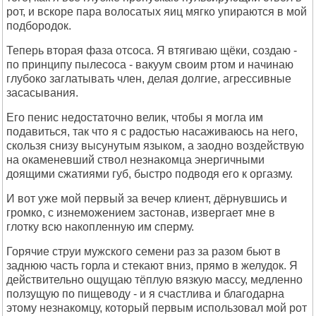
рот, и вскоре пара волосатых яиц мягко упираются в мой
подбородок.
Теперь вторая фаза отсоса. Я втягиваю щёки, создаю -
по принципу пылесоса - вакуум своим ртом и начинаю
глубоко заглатывать член, делая долгие, агрессивные
засасывания.
Его пенис недостаточно велик, чтобы я могла им
подавиться, так что я с радостью насаживаюсь на него,
скользя снизу высунутым языком, а заодно воздействую
на окаменевший ствол незнакомца энергичными
доящими сжатиями губ, быстро подводя его к оргазму.
И вот уже мой первый за вечер клиент, дёрнувшись и
громко, с изнеможением застонав, извергает мне в
глотку всю накопленную им сперму.
Горячие струи мужского семени раз за разом бьют в
заднюю часть горла и стекают вниз, прямо в желудок. Я
действительно ощущаю тёплую вязкую массу, медленно
ползущую по пищеводу - и я счастлива и благодарна
этому незнакомцу, который первым использовал мой рот