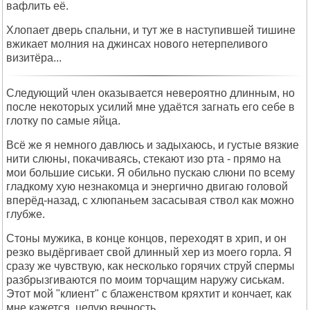
вафлить её.
Хлопает дверь спальни, и тут же в наступившей тишине
вжикает молния на джинсах нового нетерпеливого
визитёра...
Следующий член оказывается невероятно длинным, но
после некоторых усилий мне удаётся загнать его себе в
глотку по самые яйца.
Всё же я немного давлюсь и задыхаюсь, и густые вязкие
нити слюны, покачиваясь, стекают изо рта - прямо на
мои большие сиськи. Я обильно пускаю слюни по всему
гладкому хую незнакомца и энергично двигаю головой
вперёд-назад, с хлюпаньем засасывая ствол как можно
глубже.
Стоны мужика, в конце концов, переходят в хрип, и он
резко выдёргивает свой длинный хер из моего горла. Я
сразу же чувствую, как несколько горячих струй спермы
разбрызгиваются по моим торчащим наружу сиськам.
Этот мой "клиент" с блаженством кряхтит и кончает, как
мне кажется, целую вечность.