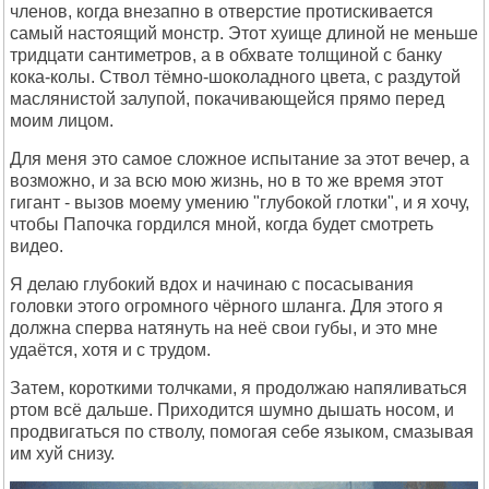
членов, когда внезапно в отверстие протискивается
самый настоящий монстр. Этот хуище длиной не меньше
тридцати сантиметров, а в обхвате толщиной с банку
кока-колы. Ствол тёмно-шоколадного цвета, с раздутой
маслянистой залупой, покачивающейся прямо перед
моим лицом.
Для меня это самое сложное испытание за этот вечер, а
возможно, и за всю мою жизнь, но в то же время этот
гигант - вызов моему умению "глубокой глотки", и я хочу,
чтобы Папочка гордился мной, когда будет смотреть
видео.
Я делаю глубокий вдох и начинаю с посасывания
головки этого огромного чёрного шланга. Для этого я
должна сперва натянуть на неё свои губы, и это мне
удаётся, хотя и с трудом.
Затем, короткими толчками, я продолжаю напяливаться
ртом всё дальше. Приходится шумно дышать носом, и
продвигаться по стволу, помогая себе языком, смазывая
им хуй снизу.