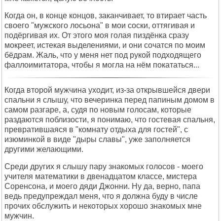
Когда он, в конце концов, заканчивает, то втирает часть
своего "мужского лосьона" в мои соски, оттягивая и
подёргивая их. От этого моя голая пиздёнка сразу
мокреет, истекая выделениями, и они сочатся по моим
бёдрам. Жаль, что у меня нет под рукой подходящего
фаллоимитатора, чтобы я могла на нём покататься...
Когда второй мужчина уходит, из-за открывшейся двери
спальни я слышу, что вечеринка перед папиным домом в
самом разгаре, а, судя по новым голосам, которые
раздаются поблизости, я понимаю, что гостевая спальня,
превратившаяся в "комнату отдыха для гостей", с
изюминкой в виде "дыры славы", уже заполняется
другими желающими.
Среди других я слышу пару знакомых голосов - моего
учителя математики в двенадцатом классе, мистера
Соренсона, и моего дяди Джонни. Ну да, верно, папа
ведь предупреждал меня, что я должна буду в числе
прочих обслужить и некоторых хорошо знакомых мне
мужчин.