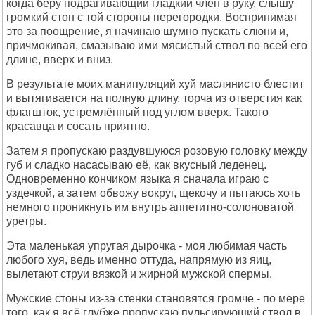
когда беру подрагивающий гладкий член в руку, слышу
громкий стон с той стороны перегородки. Воспринимая
это за поощрение, я начинаю шумно пускать слюни и,
причмокивая, смазываю ими мясистый ствол по всей его
длине, вверх и вниз.
В результате моих манипуляций хуй маслянисто блестит
и вытягивается на полную длину, торча из отверстия как
флагшток, устремлённый под углом вверх. Такого
красавца и сосать приятно.
Затем я пропускаю раздувшуюся розовую головку между
губ и сладко насасываю её, как вкусный леденец.
Одновременно кончиком языка я сначала играю с
уздечкой, а затем обвожу вокруг, щекочу и пытаюсь хоть
немного проникнуть им внутрь аппетитно-солоноватой
уретры.
Эта маленькая упругая дырочка - моя любимая часть
любого хуя, ведь именно оттуда, напрямую из яиц,
вылетают струи вязкой и жирной мужской спермы.
Мужские стоны из-за стенки становятся громче - по мере
того, как я всё глубже пропускаю пульсирующий ствол в