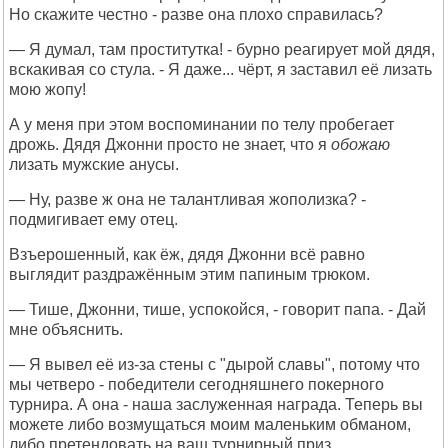
Но скажите честно - разве она плохо справилась?
— Я думал, там проститутка! - бурно реагирует мой дядя,
вскакивая со стула. - Я даже... чёрт, я заставил её лизать
мою жопу!
А у меня при этом воспоминании по телу пробегает
дрожь. Дядя Джонни просто не знает, что я
обожаю
лизать мужские анусы.
— Ну, разве ж она не талантливая жополизка? -
подмигивает ему отец.
Взъерошенный, как ёж, дядя Джонни всё равно
выглядит раздражённым этим папиным трюком.
— Тише, Джонни, тише, успокойся, - говорит папа. - Дай
мне объяснить.
— Я вывел её из-за стены с "дырой славы", потому что
мы четверо - победители сегодняшнего покерного
турнира. А она - наша заслуженная награда. Теперь вы
можете либо возмущаться моим маленьким обманом,
либо претендовать на ваш турнирный приз.