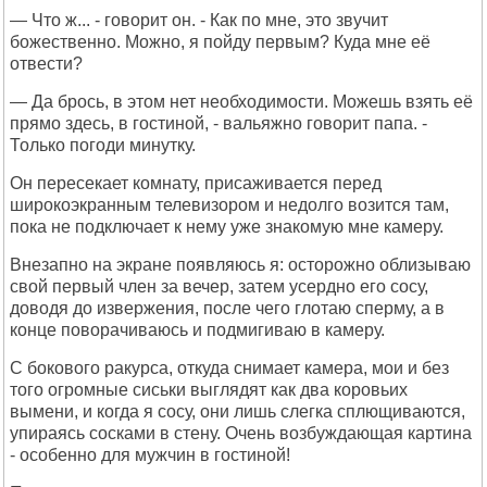
— Что ж... - говорит он. - Как по мне, это звучит
божественно. Можно, я пойду первым? Куда мне её
отвести?
— Да брось, в этом нет необходимости. Можешь взять её
прямо здесь, в гостиной, - вальяжно говорит папа. -
Только погоди минутку.
Он пересекает комнату, присаживается перед
широкоэкранным телевизором и недолго возится там,
пока не подключает к нему уже знакомую мне камеру.
Внезапно на экране появляюсь я: осторожно облизываю
свой первый член за вечер, затем усердно его сосу,
доводя до извержения, после чего глотаю сперму, а в
конце поворачиваюсь и подмигиваю в камеру.
С бокового ракурса, откуда снимает камера, мои и без
того огромные сиськи выглядят как два коровьих
вымени, и когда я сосу, они лишь слегка сплющиваются,
упираясь сосками в стену. Очень возбуждающая картина
- особенно для мужчин в гостиной!