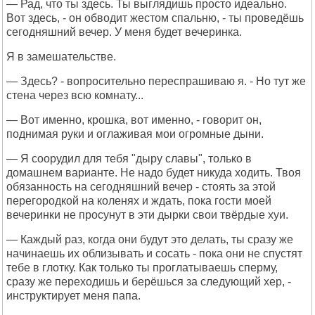
— Рад, что ты здесь. Ты выглядишь просто идеально.
Вот здесь, - он обводит жестом спальню, - ты проведёшь
сегодняшний вечер. У меня будет вечеринка.
Я в замешательстве.
— Здесь? - вопросительно переспрашиваю я. - Но тут же
стена через всю комнату...
— Вот именно, крошка, вот именно, - говорит он,
поднимая руки и оглаживая мои огромные дыни.
— Я соорудил для тебя "дыру славы", только в
домашнем варианте. Не надо будет никуда ходить. Твоя
обязанность на сегодняшний вечер - стоять за этой
перегородкой на коленях и ждать, пока гости моей
вечеринки не просунут в эти дырки свои твёрдые хуи.
— Каждый раз, когда они будут это делать, ты сразу же
начинаешь их облизывать и сосать - пока они не спустят
тебе в глотку. Как только ты проглатываешь сперму,
сразу же переходишь и берёшься за следующий хер, -
инструктирует меня папа.