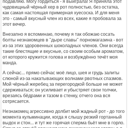
подавляю. Могу гордиться - я выиграла! Я приняла этот
чудовищный чёрный хер в рот полностью, без остатка,
как самая настоящая примерная хуесоска. И для меня
это - самый вкусный член из всех, какие я пробовала за
этот вечер.
Внезапно я вспоминаю, почему я так обожаю сосать
болты незнакомцев в "дыре славы" порномагазина - вот
из-за этих здоровенных шоколадных членов. Они всегда
такие блестящие и вкусные, со своим особым ароматом,
от которого кружится голова и возбуждённо течёт моя
манда.
А сейчас... прямо сейчас моё лицо, шея и грудь залиты
слюной из-за накатывающих волнами рвотных спазмов.
Мой чёрный жеребец за перегородкой больше не может
сдерживаться; он усиливает и убыстряет свои толчки,
врезаясь бёдрами и тазом в стенку, отчего она вся
сотрясается.
Незнакомец агрессивно долбит мой жадный рот - до того
момента кульминации, когда я слышу резкий гортанный
выдох и стон... и тут же горячая сперма бьёт мне в горло.