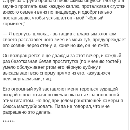
Струя за струёй орошают мою сжимающуюся глотку, а я
звучно проглатываю каждую каплю, проталкивая сгустки
вязкого семени вниз по пищеводу, и одобрительно
постанываю, чтобы услышал он - мой "чёрный
кормилец".
— Я вернусь, шлюха, - вытащив с влажным хлопком
своего расслабленного змея из моих губ, предупреждает
его хозяин через стену, и, конечно же, он не лжёт.
Он возвращается ещё дважды за этот вечер, и каждый
раз безотказная белая проститутка (по мнению гостей)
умело обслуживает ртом его чёрную дубину и
высасывает всю сперму прямо из его, кажущихся
неисчерпаемыми, яиц.
Его огромный хуй заставляет меня тереться зудящей
пиздой о пол, отчаянно желая оказаться заполненной
этим гигантом. Но под прицелом работающей камеры я
боюсь мастурбировать. Папа не говорил, что мне
разрешено это делать.
*******