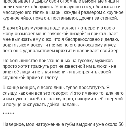
просовывает в дырку свои огромные выбритые яйца и
велит мне их обслужить. Я послушно сосу, облизываю и
массирую его тёплые шары, каждый размером с крупное
куриное яйцо, пока он, постанывая, дрочит за стенкой.
В другой раз мужчина подставляет к отверстию свою
жопу, обзывает меня "блядской пиздой" и приказывает
мне вылизать ему очко, что я беспрекословно и делаю,
водя языком вокруг и прямо по его волосатому анусу,
пока он с удовольствием кряхтит и наяривает свой хер.
Но большинство приглашённых на тусовку мужиков
просто хотят трахнуть рот неизвестной им шлюхи - не
видя её лица и не зная имени - и выстрелить своей
спущёнкой прямо в глотку.
В конце концов, я всего лишь тупая проститутка. Я
слышу, как они все это говорят. И это именно то, для чего
я им нужна: выебать шлюху в рот, накормить её спермой
и погуще обспускать дойки шалавы.
*******
Наверное, мои натруженные губы выдоили уже около 50