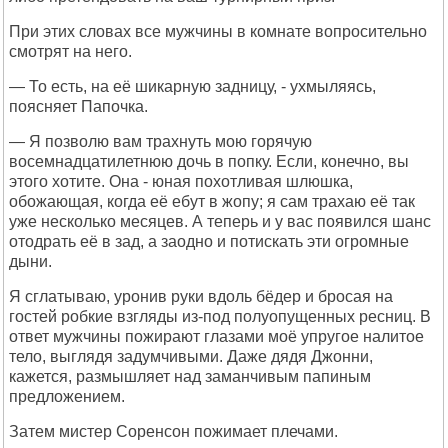
При этих словах все мужчины в комнате вопросительно
смотрят на него.
— То есть, на её шикарную задницу, - ухмыляясь,
поясняет Папочка.
— Я позволю вам трахнуть мою горячую
восемнадцатилетнюю дочь в попку. Если, конечно, вы
этого хотите. Она - юная похотливая шлюшка,
обожающая, когда её ебут в жопу; я сам трахаю её так
уже несколько месяцев. А теперь и у вас появился шанс
отодрать её в зад, а заодно и потискать эти огромные
дыни.
Я сглатываю, уронив руки вдоль бёдер и бросая на
гостей робкие взгляды из-под полуопущенных ресниц. В
ответ мужчины пожирают глазами моё упругое налитое
тело, выглядя задумчивыми. Даже дядя Джонни,
кажется, размышляет над заманчивым папиным
предложением.
Затем мистер Соренсон пожимает плечами.