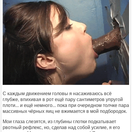
С каждым движением головы я насаживаюсь всё
глубже, впихивая в рот ещё пару сантиметров упругой
плоти... и ещё немного... пока при очередном толчке пара
массивных чёрных яиц не вжимается в мой подбородок.
Мои глаза слезятся, из глубины глотки подкатывает
рвотный рефлекс, но, сделав над собой усилие, я его