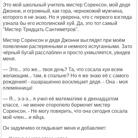
Это мой школьный учитель мистер Соренсон, мой дядя
Джонни, и огромный, как гора, чернокожий мужчина,
которого я не знаю. Но я уверена, что с первого взгляда
узнала бы его исполинский хуй. Да, это тот самый
"Мистер Тридцать Сантиметров".
Мистер Соренсон и дядя Джонни выглядят при моём
появлении растерянными и немного испуганными. Зато
чёрный бугай расслаблен и просто ухмыляется, увидев
меня.
— Это... это же... твоя дочь? Та, что сосала хуи всем
желающим... там, в спальне? Но я же знаю её с самого
рождения! - ошарашенно восклицает дядя. - Она - моя
племянница!
— Я... э-э-э... я учил её математике в двенадцатом
классе, - не менее оторопело бормочет мистер
Соренсон. - Не могу поверить, что она сегодня сосала
мой член... и яйца.
Он задумчиво оглядывает меня и добавляет: