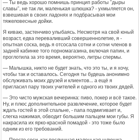
— Ты ведь хорошо помнишь принцип работы "дыры
славы", не так ли, маленькая шлюшка? - ухмыляется он,
взвешивая в своих ладонях и подбрасывая мои
тяжеловесные дойки.
Я киваю, застенчиво улыбаясь. Несмотря на свой юный
возраст, едва переваливший совершеннолетие, я -
опытная соска, ведь я отсосала сотни и сотни членов в
задней кабинке того порномагазина, включая папин, и
проглотила за это время, вероятно, литры спермы.
— Малышка, никто не будет знать, что это ты, и я хочу,
чтобы так и оставалось. Сегодня ты будешь анонимно
обслуживать моих друзей и клиентов... а ещё я
пригласил пару твоих учителей и одного из твоих дядей.
— Это чисто мужская вечеринка: пиво, покер и всё такое.
Ну, и плюс дополнительное развлечение, которое будет
ждать гостей в этой спальне, - папа подмигивает и,
слегка нажимая, обводит большим пальцем мои губы. Я
накрасила их ярко-красной помадой - это тоже было
одним из его требований.
— Просто соси, как послушная маленькая шлюшка,