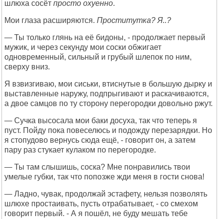
шлюха сосёт
просто охуенно
.
Мои глаза расширяются.
Проститутка? Я..?
— Ты только глянь на её бидоны, - продолжает первый
мужик, и через секунду мои соски обжигает
одновременный, сильный и грубый шлепок по ним,
сверху вниз.
Я взвизгиваю, мои сиськи, втиснутые в большую дырку и
выставленные наружу, подпрыгивают и раскачиваются,
а двое самцов по ту сторону перегородки довольно ржут.
— Сучка высосала мои баки досуха, так что теперь я
пуст. Пойду пока повеселюсь и подожду перезарядки. Но
я стопудово вернусь сюда ещё, - говорит он, а затем
пару раз стукает кулаком по перегородке.
— Ты там слышишь, соска? Мне понравились твои
умелые губки, так что попозже жди меня в гости снова!
— Ладно, чувак, продолжай эстафету, нельзя позволять
шлюхе простаивать, пусть отрабатывает, - со смехом
говорит первый. - А я пошёл, не буду мешать тебе