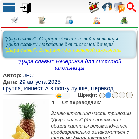
"Дыра славы": Сюрприз для сисястой школьницы
"Дыра славы": Наказание для сисястой дочери
"Дыра славы": Вечеринка для сисястой школьницы
"Дыра славы": Вечеринка для сисястой
школьницы
Автор:
JFC
Дата:
29 августа 2025
Группа
,
Инцест
,
А в попку лучше
,
Перевод
Шрифт:
👨‍💻
От переводчика
Заключительная часть трилогии
"Дыра славы" (для понимания
общей картины рекомендуется
предварительно ознакомиться с
первыми двумя частями).