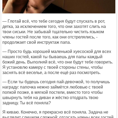
— Глотай всё, что тебе сегодня будут спускать в рот,
детка, за исключением того, что они захотят слить на
твои сиськи. Не забывай тщательно чистить языком
члены гостей после того, как они отстрелялись, -
продолжает свой инструктаж папа.
— Просто будь хорошей маленькой хуесоской для всех
наших гостей, какой ты бываешь для папы каждый
божий день. Выполняй всё, что они будут тебе говорить.
Я установлю камеру с твоей стороны стены, чтобы
заснять всё веселье, а после ещё раз посмотреть.
— Если ты будешь сегодня пай-девочкой, то получишь
награду: папочка нежно займётся любовью с твоей
попкой позже, в мягкой постели, вместо того чтобы
швырнуть тебя на диван и жёстко отодрать твою
задницу. Ты всё поняла?
Я киваю. Конечно, я прекрасно всё поняла. Задача не
выглядит слишком сложной: отсосать члены всех гостей,