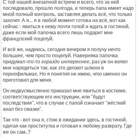
С той нашей внезапной встречи и всего, что за ней
последовало, прошло полгода, и теперь папа имеет надо
мной полный контроль, заставляя делать всё, что только
захочет. А я... я в любой момент готова на всё, вот как
сейчас - явиться к нему почти голой и ждать в гостиной,
даже если мой папочка всего лишь подарит мне
французский поцелуй.
И всё же, надеюсь, сегодня вечером я получу нечто
большее, чем просто поцелуй. Наверняка папочка
придумал что-то
гораздо интереснее
, раз уж он велел
мне нарядиться так, как это делают шлюхи в
порнофильмах. Но я понятия не имею,
что именно
он
приготовил для меня.
Он недвусмысленно приказал мне явиться в костюме,
соответствующем его инструкции, или "будут
последствия", что в случае с папой означает "жёсткий
анал без смазки".
Так что - вот она я, стою в ожидании здесь, в гостиной,
одетая как проститутка и готовая к любому разврату. Где
же он сам..?