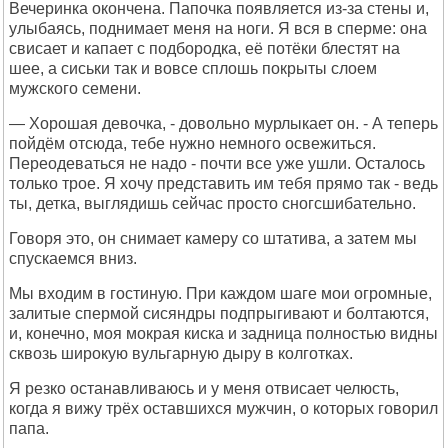
Вечеринка окончена. Папочка появляется из-за стены и,
улыбаясь, поднимает меня на ноги. Я вся в сперме: она
свисает и капает с подбородка, её потёки блестят на
шее, а сиськи так и вовсе сплошь покрыты слоем
мужского семени.
— Хорошая девочка, - довольно мурлыкает он. - А теперь
пойдём отсюда, тебе нужно немного освежиться.
Переодеваться не надо - почти все уже ушли. Осталось
только трое. Я хочу представить им тебя прямо так - ведь
ты, детка, выглядишь сейчас просто сногсшибательно.
Говоря это, он снимает камеру со штатива, а затем мы
спускаемся вниз.
Мы входим в гостиную. При каждом шаге мои огромные,
залитые спермой сисяндры подпрыгивают и болтаются,
и, конечно, моя мокрая киска и задница полностью видны
сквозь широкую вульгарную дыру в колготках.
Я резко останавливаюсь и у меня отвисает челюсть,
когда я вижу трёх оставшихся мужчин, о которых говорил
папа.