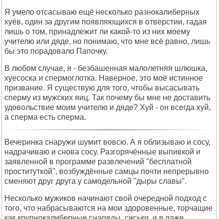
Я умело отсасываю ещё несколько разнокалиберных
хуёв, один за другим появляющихся в отверстии, гадая
лишь о том, принадлежит ли какой-то из них моему
учителю или дяде, но понимаю, что мне всё равно, лишь
бы это порадовало Папочку.
В любом случае, я - безбашенная малолетняя шлюшка,
хуесоска и спермоглотка. Наверное, это моё истинное
призвание. Я существую для того, чтобы высасывать
сперму из мужских яиц. Так почему бы мне не доставить
удовольствие моим учителю и дяде? Хуй - он всегда хуй,
а сперма есть сперма.
Вечеринка снаружи шумит вовсю. А я облизываю и сосу,
надрачиваю и снова сосу. Разгорячённые выпивкой и
заявленной в программе развлечений "бесплатной
проституткой", возбуждённые самцы почти непрерывно
сменяют друг друга у самодельной "дыры славы".
Несколько мужиков начинают свой очередной подход с
того, что набрасываются на мои здоровенные, торчащие
как крупнокалиберные снаряды, сиськи, и я даже