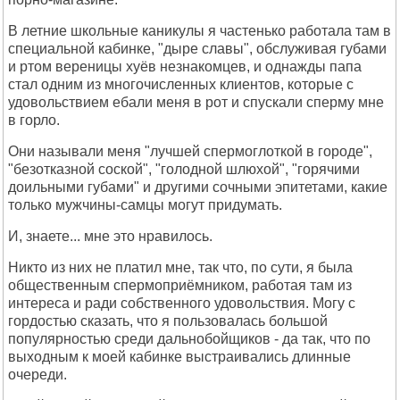
В летние школьные каникулы я частенько работала там в
специальной кабинке, "дыре славы", обслуживая губами
и ртом вереницы хуёв незнакомцев, и однажды папа
стал одним из многочисленных клиентов, которые с
удовольствием ебали меня в рот и спускали сперму мне
в горло.
Они называли меня "лучшей спермоглоткой в городе",
"безотказной соской", "голодной шлюхой", "горячими
доильными губами" и другими сочными эпитетами, какие
только мужчины-самцы могут придумать.
И, знаете... мне это нравилось.
Никто из них не платил мне, так что, по сути, я была
общественным спермоприёмником, работая там из
интереса и ради собственного удовольствия. Могу с
гордостью сказать, что я пользовалась большой
популярностью среди дальнобойщиков - да так, что по
выходным к моей кабинке выстраивались длинные
очереди.