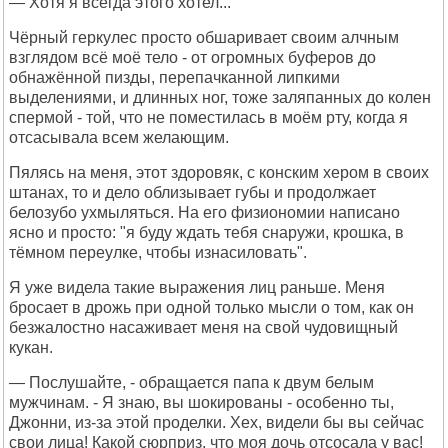
— Хотя я всегда этого хотел...
Чёрный геркулес просто обшаривает своим алчным
взглядом всё моё тело - от огромных буферов до
обнажённой пизды, перепачканной липкими
выделениями, и длинных ног, тоже заляпанных до колен
спермой - той, что не поместилась в моём рту, когда я
отсасывала всем желающим.
Пялясь на меня, этот здоровяк, с конским хером в своих
штанах, то и дело облизывает губы и продолжает
белозубо ухмыляться. На его физиономии написано
ясно и просто: "я буду ждать тебя снаружи, крошка, в
тёмном переулке, чтобы изнасиловать".
Я уже видела такие выражения лиц раньше. Меня
бросает в дрожь при одной только мысли о том, как он
безжалостно насаживает меня на свой чудовищный
кукан.
— Послушайте, - обращается папа к двум белым
мужчинам. - Я знаю, вы шокированы - особенно ты,
Джонни, из-за этой проделки. Хех, видели бы вы сейчас
свои лица! Какой сюрприз, что моя дочь отсосала у вас!