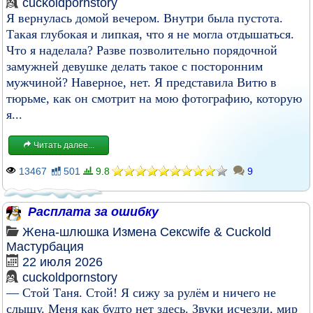
cuckoldpornstory
Я вернулась домой вечером. Внутри была пустота.
Такая глубокая и липкая, что я не могла отдышаться.
Что я наделала? Разве позволительно порядочной
замужней девушке делать такое с посторонним
мужчиной? Наверное, нет. Я представила Витю в
тюрьме, как он смотрит на мою фотографию, которую
я...
Читать далее...
13467
501
9.8
9
Расплата за ошибку
Жена-шлюшка
Измена
Сексwife & Cuckold
Мастурбация
22 июля 2026
cuckoldpornstory
— Стой Таня. Стой! Я сижу за рулём и ничего не
слышу. Меня как будто нет здесь. Звуки исчезли, мир