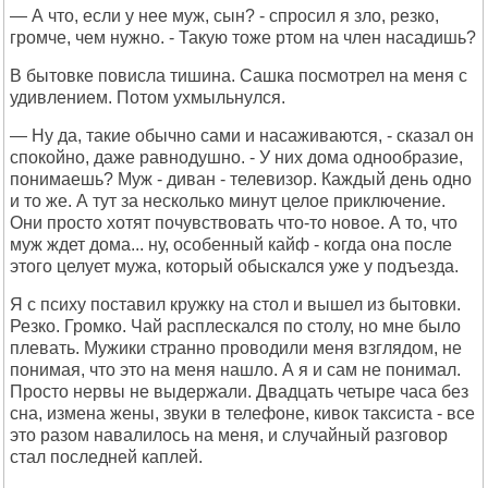
— А что, если у нее муж, сын? - спросил я зло, резко,
громче, чем нужно. - Такую тоже ртом на член насадишь?
В бытовке повисла тишина. Сашка посмотрел на меня с
удивлением. Потом ухмыльнулся.
— Ну да, такие обычно сами и насаживаются, - сказал он
спокойно, даже равнодушно. - У них дома однообразие,
понимаешь? Муж - диван - телевизор. Каждый день одно
и то же. А тут за несколько минут целое приключение.
Они просто хотят почувствовать что-то новое. А то, что
муж ждет дома... ну, особенный кайф - когда она после
этого целует мужа, который обыскался уже у подъезда.
Я с психу поставил кружку на стол и вышел из бытовки.
Резко. Громко. Чай расплескался по столу, но мне было
плевать. Мужики странно проводили меня взглядом, не
понимая, что это на меня нашло. А я и сам не понимал.
Просто нервы не выдержали. Двадцать четыре часа без
сна, измена жены, звуки в телефоне, кивок таксиста - все
это разом навалилось на меня, и случайный разговор
стал последней каплей.