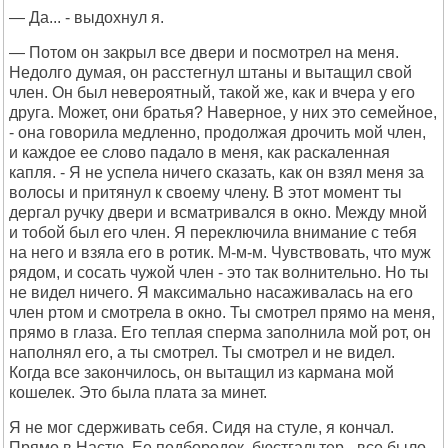
— Да... - выдохнул я.
— Потом он закрыл все двери и посмотрел на меня.
Недолго думая, он расстегнул штаны и вытащил свой
член. Он был невероятный, такой же, как и вчера у его
друга. Может, они братья? Наверное, у них это семейное,
- она говорила медленно, продолжая дрочить мой член,
и каждое ее слово падало в меня, как раскаленная
капля. - Я не успела ничего сказать, как он взял меня за
волосы и притянул к своему члену. В этот момент ты
дергал ручку двери и всматривался в окно. Между мной
и тобой был его член. Я переключила внимание с тебя
на него и взяла его в ротик. М-м-м. Чувствовать, что муж
рядом, и сосать чужой член - это так волнительно. Но ты
не видел ничего. Я максимально насаживалась на его
член ртом и смотрела в окно. Ты смотрел прямо на меня,
прямо в глаза. Его теплая сперма заполнила мой рот, он
наполнял его, а ты смотрел. Ты смотрел и не видел.
Когда все закончилось, он вытащил из кармана мой
кошелек. Это была плата за минет.
Я не мог сдерживать себя. Сидя на стуле, я кончал.
Прямо в Настю. Ее подбородок, бюстгальтер - все было