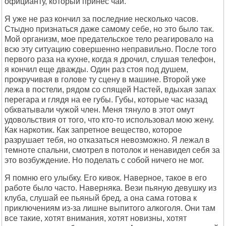
официанту, который принес чай.
Я уже не раз кончил за последние несколько часов.
Стыдно признаться даже самому себе, но это было так.
Мой организм, мое предательское тело реагировало на
всю эту ситуацию совершенно неправильно. После того
первого раза на кухне, когда я дрочил, слушая телефон,
я кончил еще дважды. Один раз стоя под душем,
прокручивая в голове ту сцену в машине. Второй уже
лежа в постели, рядом со спящей Настей, вдыхая запах
перегара и глядя на ее губы. Губы, которые час назад
обхватывали чужой член. Меня тянуло в этот омут
удовольствия от того, что кто-то использовал мою жену.
Как наркотик. Как запретное вещество, которое
разрушает тебя, но отказаться невозможно. Я лежал в
темноте спальни, смотрел в потолок и ненавидел себя за
это возбуждение. Но поделать с собой ничего не мог.
Я помню его улыбку. Его кивок. Наверное, такое в его
работе было часто. Наверняка. Вези пьяную девушку из
клуба, слушай ее пьяный бред, а она сама готова к
приключениям из-за лишне выпитого алкоголя. Они там
все такие, хотят внимания, хотят новизны, хотят