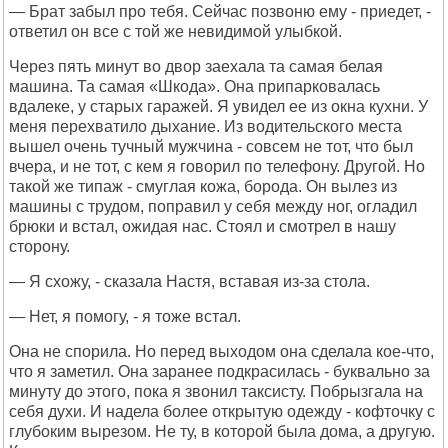
— Брат забыл про тебя. Сейчас позвоню ему - приедет, -
ответил он все с той же невидимой улыбкой.
Через пять минут во двор заехала та самая белая
машина. Та самая «Шкода». Она припарковалась
вдалеке, у старых гаражей. Я увидел ее из окна кухни. У
меня перехватило дыхание. Из водительского места
вышел очень тучный мужчина - совсем не тот, что был
вчера, и не тот, с кем я говорил по телефону. Другой. Но
такой же типаж - смуглая кожа, борода. Он вылез из
машины с трудом, поправил у себя между ног, огладил
брюки и встал, ожидая нас. Стоял и смотрел в нашу
сторону.
— Я схожу, - сказала Настя, вставая из-за стола.
— Нет, я помогу, - я тоже встал.
Она не спорила. Но перед выходом она сделала кое-что,
что я заметил. Она заранее подкрасилась - буквально за
минуту до этого, пока я звонил таксисту. Побрызгала на
себя духи. И надела более открытую одежду - кофточку с
глубоким вырезом. Не ту, в которой была дома, а другую.