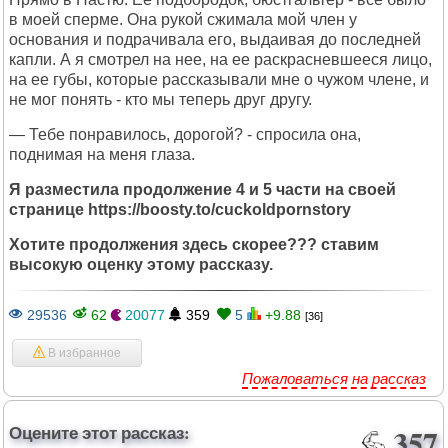
в моей сперме. Она рукой сжимала мой член у
основания и подрачивала его, выдаивая до последней
капли. А я смотрел на нее, на ее раскрасневшееся лицо,
на ее губы, которые рассказывали мне о чужом члене, и
не мог понять - кто мы теперь друг другу.
— Тебе понравилось, дорогой? - спросила она,
поднимая на меня глаза.
Я разместила продолжение 4 и 5 части на своей
странице https://boosty.to/cuckoldpornstory
Хотите продолжения здесь скорее??? ставим
высокую оценку этому рассказу.
29536
62
20077
359
5
+9.88
[36]
В избранное
Пожаловаться на рассказ
Оцените этот рассказ:
357