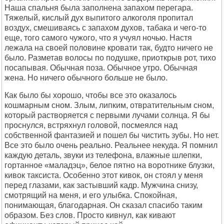
Наша спальня была заполнена запахом перегара.
Тяжелый, кислый дух выпитого алкоголя пропитал
воздух, смешиваясь с запахом духов, табака и чего-то
еще, того самого чужого, что я учуял ночью. Настя
лежала на своей половине кровати так, будто ничего не
было. Разметав волосы по подушке, приоткрыв рот, тихо
посапывая. Обычная поза. Обычное утро. Обычная
жена. Но ничего обычного больше не было.
Как было бы хорошо, чтобы все это оказалось
кошмарным сном. Злым, липким, отвратительным сном,
который растворяется с первыми лучами солнца. Я бы
проснулся, встряхнул головой, посмеялся над
собственной фантазией и пошел бы чистить зубы. Но нет.
Все это было очень реально. Реальнее некуда. Я помнил
каждую деталь, звуки из телефона, влажные шлепки,
гортанное «маладэц», белое пятно на воротнике блузки,
кивок таксиста. Особенно этот кивок, он стоял у меня
перед глазами, как застывший кадр. Мужчина снизу,
смотрящий на меня, и его улыбка. Спокойная,
понимающая, благодарная. Он сказал спасибо таким
образом. Без слов. Просто кивнул, как кивают