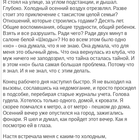
Я стоял на улице, за углом подстанции, и дышал.
Глубоко. Холодный осенний воздух отрезвлял. Разве
стоит это приключение с таксистом целой семьи?
Отношений, которые строились годами? Десять лет.
Общие воспоминания, общие трудности, общий ребенок.
Взять и все разрушить. Ради чего? Ради двух минут в
салоне белой «Шкоды»? Но во всем этом было одно
«но» - она думала, что я не знаю. Она думала, что для
меня это обычный день. Что она вернулась из клуба, что
муж ничего не заподозрил, что тайна осталась тайной. И
в этом «но» была самая большая проблема. Потому что
я знал. И я не знал, что с этим делать.
Конец рабочего дня наступил быстро. Я не выходил на
вызовы, сославшись на недомогание, и просто просидел
в подсобке, перебирая старые журналы учета. Голова
гудела. Хотелось только одного, домой, к кровати. Я
скорее помчался к метро, а от метро - пешком до дома.
Осенний вечер уже опустился на город, зажигались
фонари. Я шел и думал, как пройдет этот вечер. Как я
посмотрю ей в глаза.
Настя встречала меня с каким-то холодным,