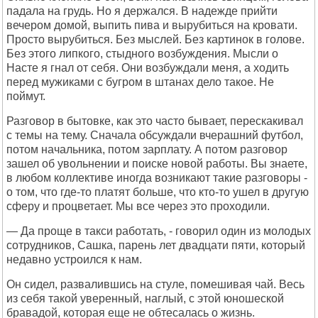
падала на грудь. Но я держался. В надежде прийти
вечером домой, выпить пива и вырубиться на кровати.
Просто вырубиться. Без мыслей. Без картинок в голове.
Без этого липкого, стыдного возбуждения. Мысли о
Насте я гнал от себя. Они возбуждали меня, а ходить
перед мужиками с бугром в штанах дело такое. Не
поймут.
Разговор в бытовке, как это часто бывает, перескакивал
с темы на тему. Сначала обсуждали вчерашний футбол,
потом начальника, потом зарплату. А потом разговор
зашел об увольнении и поиске новой работы. Вы знаете,
в любом коллективе иногда возникают такие разговоры -
о том, что где-то платят больше, что кто-то ушел в другую
сферу и процветает. Мы все через это проходили.
— Да проще в такси работать, - говорил один из молодых
сотрудников, Сашка, парень лет двадцати пяти, который
недавно устроился к нам.
Он сидел, развалившись на стуле, помешивая чай. Весь
из себя такой уверенный, наглый, с этой юношеской
бравадой, которая еще не обтесалась о жизнь.