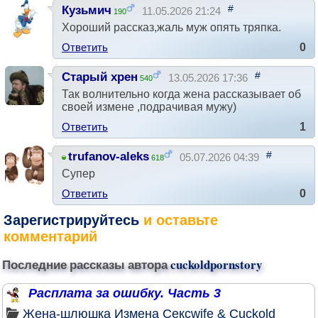
#
Кузьмич
11.05.2026 21:24
190
Хороший рассказ,жаль муж опять тряпка.
Ответить
0
#
Старый хрен
13.05.2026 17:36
540
Так волнительно когда жена рассказывает об
своей измене ,подрачивая мужу)
Ответить
1
#
trufanov-aleks
05.07.2026 04:39
618
Супер
Ответить
0
Зарегистрируйтесь
и оставьте
комментарий
Последние рассказы автора
cuckoldpornstory
Расплата за ошибку. Часть 3
Жена-шлюшка
Измена
Сексwife & Cuckold