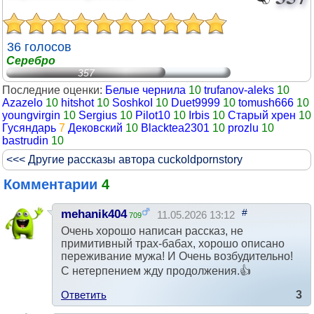
36 голосов
Серебро
357
Последние оценки:
Белые чернила
10
trufanov-aleks
10
Azazelo
10
hitshot
10
SoshkoI
10
Duet9999
10
tomush666
10
youngvirgin
10
Sergius
10
Pilot10
10
Irbis
10
Старый хрен
10
Гусяндарь
7
Дековский
10
Blacktea2301
10
prozlu
10
bastrudin
10
<<< Другие рассказы автора cuckoldpornstory
Комментарии
4
#
mehanik404
11.05.2026 13:12
709
Очень хорошо написан рассказ, не
примитивный трах-бабах, хорошо описано
переживание мужа! И Очень возбудительно!
С нетерпением жду продолжения.👍
Ответить
3