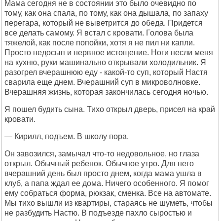
Мама сегодня не в состоянии это было очевидно по
тому, как она спала, по тому, как она дышала, по запаху
перегара, который не выветрится до обеда. Придется
все делать самому. Я встал с кровати. Голова была
тяжелой, как после попойки, хотя я не пил ни капли.
Просто недосып и нервное истощение. Ноги несли меня
на кухню, руки машинально открывали холодильник. Я
разогрел вчерашнюю еду - какой-то суп, который Настя
сварила еще днем. Вчерашний суп в микроволновке.
Вчерашняя жизнь, которая закончилась сегодня ночью.
Я пошел будить сына. Тихо открыл дверь, присел на край
кровати.
— Кирилл, подъем. В школу пора.
Он завозился, замычал что-то недовольное, но глаза
открыл. Обычный ребенок. Обычное утро. Для него
вчерашний день был просто днем, когда мама ушла в
клуб, а папа ждал ее дома. Ничего особенного. Я помог
ему собраться форма, рюкзак, сменка. Все на автомате.
Мы тихо вышли из квартиры, стараясь не шуметь, чтобы
не разбудить Настю. В подъезде пахло сыростью и