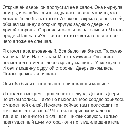
Открыв ей дверь, он пропустил ее в салон. Она нырнула
внутрь, и ее юбка опять задралась, являя миру то, что
должно было быть скрыто. А сам он закрыл дверь за ней,
обошел машину и открыл другую заднюю дверь - с
другой стороны. Спросил что-то, я не расслышал. Что-то
вроде «Нашла ли?». Настя что-то ответила невнятное,
чего я тоже не слышал.
Я стоял парализованный. Все было так близко. Та самая
машина. Моя Настя - там. И этот мужчина. Он снова
посмотрел на меня - через крышу машины. Усмехнулся.
И сел в машину с другой стороны. Дверь закрылась.
Потом щелчок - и тишина.
Они оба были в этой белой тонированной машине.
Я стоял и смотрел. Прошло пять секунд. Десять. Двери
не открывались. Никто не выходил. Мое сердце забилось
с утроенной силой. Неужели сейчас там происходит то
же самое, что и вчера? Я стоял и прислушивался к
тишине. Но ничего не слышал. Никаких звуков. Только
приглушенный шум мотора - они не глушили двигатель,