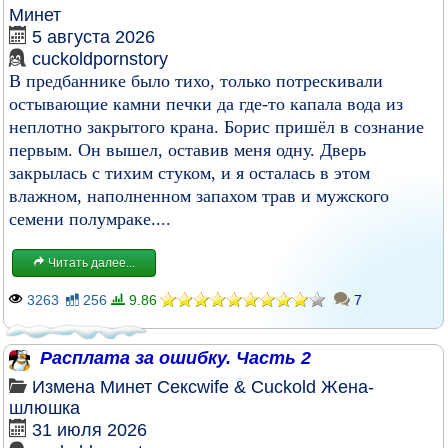
Минет
5 августа 2026
cuckoldpornstory
В предбаннике было тихо, только потрескивали
остывающие камни печки да где-то капала вода из
неплотно закрытого крана. Борис пришёл в сознание
первым. Он вышел, оставив меня одну. Дверь
закрылась с тихим стуком, и я осталась в этом
влажном, наполненном запахом трав и мужского
семени полумраке....
Читать далее...
3263
256
9.86
7
Расплата за ошибку. Часть 2
Измена
Минет
Сексwife & Cuckold
Жена-
шлюшка
31 июля 2026