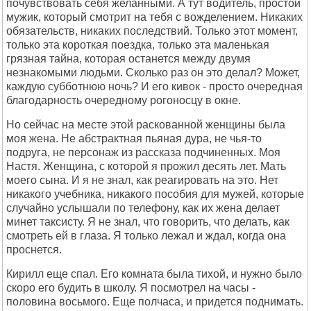
почувствовать себя желанными. А тут водитель, простой
мужик, который смотрит на тебя с вожделением. Никаких
обязательств, никаких последствий. Только этот момент,
только эта короткая поездка, только эта маленькая
грязная тайна, которая останется между двумя
незнакомыми людьми. Сколько раз он это делал? Может,
каждую субботнюю ночь? И его кивок - просто очередная
благодарность очередному рогоносцу в окне.
Но сейчас на месте этой раскованной женщины была
моя жена. Не абстрактная пьяная дура, не чья-то
подруга, не персонаж из рассказа подчиненных. Моя
Настя. Женщина, с которой я прожил десять лет. Мать
моего сына. И я не знал, как реагировать на это. Нет
никакого учебника, никакого пособия для мужей, которые
случайно услышали по телефону, как их жена делает
минет таксисту. Я не знал, что говорить, что делать, как
смотреть ей в глаза. Я только лежал и ждал, когда она
проснется.
Кирилл еще спал. Его комната была тихой, и нужно было
скоро его будить в школу. Я посмотрел на часы -
половина восьмого. Еще полчаса, и придется поднимать.