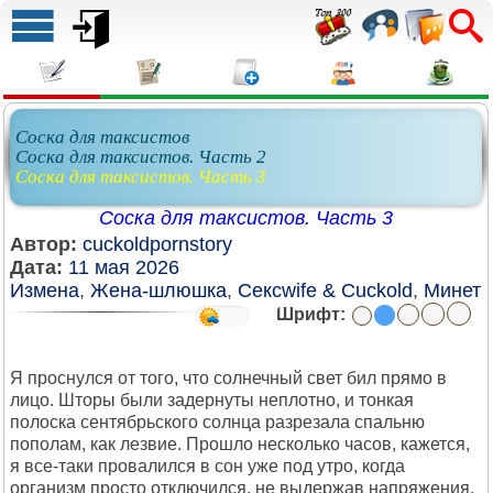
Соска для таксистов
Соска для таксистов. Часть 2
Соска для таксистов. Часть 3
Соска для таксистов. Часть 3
Автор:
cuckoldpornstory
Дата:
11 мая 2026
Измена
,
Жена-шлюшка
,
Сексwife & Cuckold
,
Минет
Шрифт:
Я проснулся от того, что солнечный свет бил прямо в
лицо. Шторы были задернуты неплотно, и тонкая
полоска сентябрьского солнца разрезала спальню
пополам, как лезвие. Прошло несколько часов, кажется,
я все-таки провалился в сон уже под утро, когда
организм просто отключился, не выдержав напряжения.