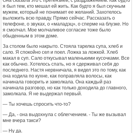
Она сказала это с претензией, с раздражением. Как будто
я был тем, кто мешал ей жить. Как будто я был скучным
мужем, который не понимает ее желаний. Захотелось
выложить всю правду. Прямо сейчас. Рассказать о
телефоне, о звуках, о «маладэц», о сперме на блузке. Но
я смолчал. Мое молчаливое согласие тоже было
обыденным в этом доме.
За столом было накрыто. Стояла тарелка супа, хлеб и
сало. Я спокойно сел и поел. Ложка за ложкой. Хлеб
макал в суп. Сало откусывал маленькими кусочками. Все
как обычно. Хотелось спать, но я сдерживал себя до
последнего. Настя нервничала, я видел это по тому, как
она ходила по кухне, как поправляла волосы, как
начинала говорить и замолкала. Она каждый раз
начинала разговор, но как только доходила до главного,
замолкала. Я не выдержал первый.
— Ты хочешь спросить что-то?
— Да, - она выдохнула с облегчением. - Ты же вызывал
мне вчера такси?
— Ну да.