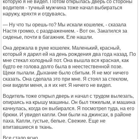
которую я не видел. Потом открылась дверь со стороны
водителя - тучный мужчина тоже начал выбираться
наружу, кряхтя и отдуваясь.
— Ну что ты орешь-то? Мы искали кошелек, - сказала
Настя громко, с раздражением. - Вот он. Закатился за
сиденье, почти в багажник. Еле нашли.
Она держала в руке кошелек. Маленький, красный,
который я дарил ей на день рождения два года назад. По
мне стекал холодный пот. Она вышла вся красная, как
будто ее голова долго была в неестественной позе.
Щеки пылали. Дыхание было сбитым. Я не мог ничего
сказать. Она сделала это при мне. Я стоял за стеклом,
они видели меня, а я их нет. Я ничего не видел.
Водитель тоже открыл дверь и начал с трудом вылезать,
опираясь на крышу машины. Он был тяжелым, и машина
качнулась, когда он выбирался. Я посмотрел туда, на его
брюки. И увидел капли. Они были на джинсах, в районе
паха. Капли, густые, белые. Свежие. Еще не
впитавшиеся в ткань.
Все стало ясно.