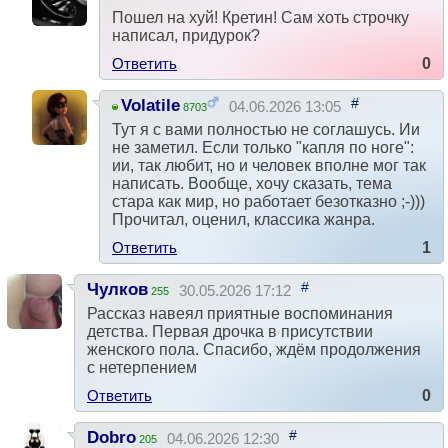
Пошел на хуй! Кретин! Сам хоть строчку
написал, придурок?
Ответить
0
#
Volatile
04.06.2026 13:05
8703
Тут я с вами полностью не соглашусь. Ии
не заметил. Если только "капля по ноге":
ии, так любит, но и человек вполне мог так
написать. Вообще, хочу сказать, тема
стара как мир, но работает безотказно ;-)))
Прочитал, оценил, классика жанра.
Ответить
1
#
Чулков
30.05.2026 17:12
255
Рассказ навеял приятные воспоминания
детства. Первая дрочка в присутствии
женского пола. Спасибо, ждём продолжения
с нетерпением
Ответить
0
#
Dobro
04.06.2026 12:30
205