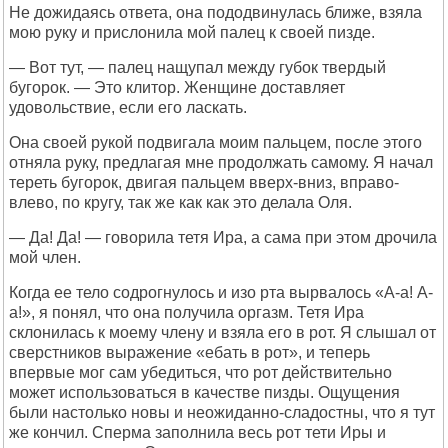
Не дожидаясь ответа, она пододвинулась ближе, взяла
мою руку и прислонила мой палец к своей пизде.
— Вот тут, — палец нащупал между губок твердый
бугорок. — Это клитор. Женщине доставляет
удовольствие, если его ласкать.
Она своей рукой подвигала моим пальцем, после этого
отняла руку, предлагая мне продолжать самому. Я начал
тереть бугорок, двигая пальцем вверх-вниз, вправо-
влево, по кругу, так же как как это делала Оля.
— Да! Да! — говорила тетя Ира, а сама при этом дрочила
мой член.
Когда ее тело содрогнулось и изо рта вырвалось «А-а! А-
а!», я понял, что она получила оргазм. Тетя Ира
склонилась к моему члену и взяла его в рот. Я слышал от
сверстников выражение «ебать в рот», и теперь
впервые мог сам убедиться, что рот действительно
может использоваться в качестве пизды. Ощущения
были настолько новы и неожиданно-сладостны, что я тут
же кончил. Сперма заполнила весь рот тети Иры и