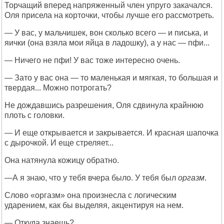
Торчащий вперед напряженный член упруго закачался.
Оля присела на корточки, чтобы лучше его рассмотреть.
— У вас, у мальчишек, вон сколько всего — и писька, и
яички (она взяла мои яйца в ладошку), а у нас — пфи...
— Ничего не пфи! У вас тоже интересно очень.
— Зато у вас она — то маленькая и мягкая, то большая и
твердая... Можно потрогать?
Не дождавшись разрешения, Оля сдвинула крайнюю
плоть с головки.
— И еще открывается и закрывается. И красная шапочка
с дырочкой. И еще стреляет...
Она натянула кожицу обратно.
—А я знаю, что у тебя вчера было. У тебя был
оргазм
.
Слово «оргазм» она произнесла с логическим
ударением, как бы выделяя, акцентируя на нем.
— Откуда знаешь?