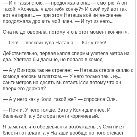
— И я такая стою, — продолжала она, — смотрю. А он
такой: «Хочешь, я для тебя кончу?» И свой хуй вот так
вот натирает... — при этом Наташа всё интенсивнее
продолжала дрочить мой член. — И тут из него...
Она не договорила, потому что в этот момент кончил я.
— Ого! — воскликнула Наташа. — Как у тебя!
Действительно, первая капля спермы улетела метра на
два. Улетела бы дальше, но попала в комод.
— А у Виктора так не стреляет, — Наташа стерла каплю с
комода носовым платком. — У него только так... ну...
сантиметров на десять вылетает. Или потому что он
вверх его держал?
— А у него как у Коли, такой же? — спросила Оля.
— Почти. У него толще. Зато у Коли длиннее. И
беленький, а у Виктора почти коричневый.
Я заметил, что обе девчонки возбуждены, у Оли пися
блестит от влаги, а у Наташи вообще по ноге стекает