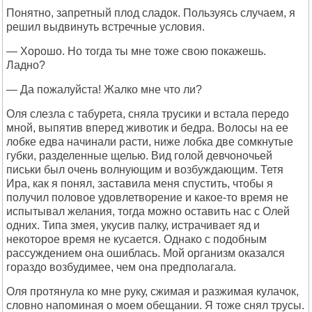
Понятно, запретный плод сладок. Пользуясь случаем, я
решил выдвинуть встречные условия.
— Хорошо. Но тогда ты мне тоже свою покажешь.
Ладно?
— Да пожалуйста! Жалко мне что ли?
Оля слезла с табурета, сняла трусики и встала передо
мной, выпятив вперед животик и бедра. Волосы на ее
лобке едва начинали расти, ниже лобка две сомкнутые
губки, разделенные щелью. Вид голой девчоночьей
письки был очень волнующим и возбуждающим. Тетя
Ира, как я понял, заставила меня спустить, чтобы я
получил половое удовлетворение и какое-то время не
испытывал желания, тогда можно оставить нас с Олей
одних. Типа змея, укусив палку, истрачивает яд и
некоторое время не кусается. Однако с подобным
рассуждением она ошиблась. Мой организм оказался
гораздо возбудимее, чем она предполагала.
Оля протянула ко мне руку, сжимая и разжимая кулачок,
словно напоминая о моем обещании. Я тоже снял трусы.