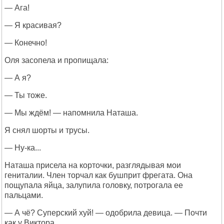
— Ага!
— Я красивая?
— Конечно!
Оля засопела и пропищала:
— А я?
— Ты тоже.
— Мы ждём! — напомнила Наташа.
Я снял шорты и трусы.
— Ну-ка...
Наташа присела на корточки, разглядывая мои
гениталии. Член торчал как бушприт фрегата. Она
пощупала яйца, залупила головку, потрогала ее
пальцами.
— А чё? Суперский хуй! — одобрила девица. — Почти
как у Виктора.