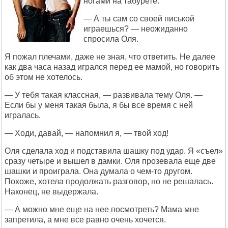
ногами на табурете.
— А ты сам со своей писькой
играешься? — неожиданно
спросила Оля.
Я пожал плечами, даже не зная, что ответить. Не далее
как два часа назад игрался перед ее мамой, но говорить
об этом не хотелось.
— У тебя такая классная, — развивала тему Оля. —
Если бы у меня такая была, я бы все время с ней
игралась.
— Ходи, давай, — напомнил я, — твой ход!
Оля сделала ход и подставила шашку под удар. Я «съел»
сразу четыре и вышел в дамки. Оля прозевала еще две
шашки и проиграла. Она думала о чем-то другом.
Похоже, хотела продолжать разговор, но не решалась.
Наконец, не выдержала.
— А можно мне еще на нее посмотреть? Мама мне
запретила, а мне все равно очень хочется.