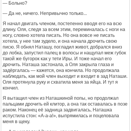
— Больно?
— Да не, ничего. Непривычно только...
Я начал двигать членом, постепенно вводя его на всю
длину. Оля, следя за всем этим, переминалась с ноги на
ногу, словно хотела писать. Но она вовсе не писать
хотела, у нее там зудело, и она начала дрочить свою
писю. Я обнял Наташу, погладил живот, добрался вниз
до лобка, запустил палец в волосы и нащупал меж губок
такой же бугорок как у тети Иры. И тоже начал его
дрочить. Наташа застонала, а Оля закрыла глаза и
задёргалась — кажется, она кончила. Но продолжала
наблюдать, как мой член выходит и входит в зад Наташи.
Оля протянула руку и схватила меня за яйца. И тут я
кончил.
Я вытащил член из Наташкиной попы, но продолжал
пальцами дрочить ей клитор, а она так оставалась в позе
раком. Наконец её задница задвигалась, Наташка
испустила стон: «А-а-а!», выпрямилась и поцеловала
меня в щеку.