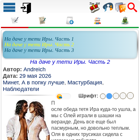
На даче у тети Иры. Часть 1
На даче у тети Иры. Часть 2
На даче у тети Иры. Часть 3
На даче у тети Иры. Часть 2
Автор:
Andreich
Дата:
29 мая 2026
Минет
,
А в попку лучше
,
Мастурбация
,
Наблюдатели
Шрифт:
П
осле обеда тетя Ира куда-то ушла, а
мы с Олей играли в шашки на
веранде. День все еще был
пасмурным, но довольно теплым.
Оля в одних трусиках сидела с