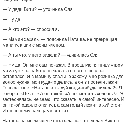
— У дяди Вити? — уточнила Оля.
— Ну да.
— А кто это? — спросил я.
— Мамин хахаль, — пояснила Наташа, не прекращая
манипуляции с моим членом.
— А ты что, у него видела? — удивилась Оля.
— Ну да. Он мне сам показал. В прошлую пятницу утром
мама уже на работу поехала, а он все еще у нас
оставался. Я в мамину спальню захожу, мне резинка для
волос нужна, мои куда-то делись, а он в постели лежит.
Говорит мне: «Наташ, а ты хуй когда-нибудь видела?» Я
говорю: «Не-а...» А он такой: «А посмотреть хочешь?». Я
застеснялась, не знаю, что сказать, а самой интересно. И
он такой одеяло откинул, а сам голый лежит, а хуй стоит.
И он по нему пальцами вот так...
Наташа на моем члене показала, как это делал Виктор.