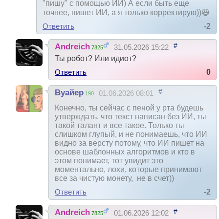
"пишу" с помощью ИИ) А если быть еще
точнее, пишет ИИ, а я только корректирую))😆
Ответить
-2
#
Andreich
31.05.2026 15:22
7825
Ты робот? Или идиот?
Ответить
0
#
Вуайер
01.06.2026 08:01
190
Конечно, ты сейчас с пеной у рта будешь
утверждать, что текст написан без ИИ, ты
такой талант и все такое. Только ты
слишком глупый, и не понимаешь, что ИИ
видно за версту потому, что ИИ пишет на
основе шаблонных алгоритмов и кто в
этом понимает, тот увидит это
моментально, лохи, которые принимают
все за чистую монету, не в счет))
Ответить
-2
#
Andreich
01.06.2026 12:02
7825