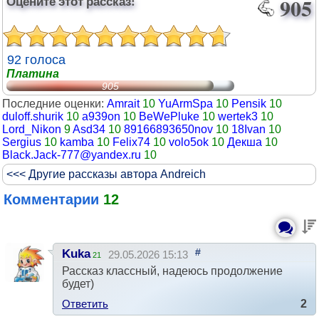
Оцените этот рассказ:
905
92 голоса
Платина
905
Последние оценки:
Amrait
10
YuArmSpa
10
Pensik
10
duloff.shurik
10
a939on
10
BeWePluke
10
wertek3
10
Lord_Nikon
9
Asd34
10
89166893650nov
10
18Ivan
10
Sergius
10
kamba
10
Felix74
10
volo5ok
10
Декша
10
Black.Jack-777@yandex.ru
10
<<< Другие рассказы автора Andreich
Комментарии
12
#
Kuka
29.05.2026 15:13
21
Рассказ классный, надеюсь продолжение
будет)
Ответить
2