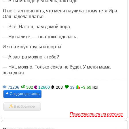
— А ты молодец! Знаешь, как надо.
Я не стал пояснять, что меня научила этому тетя Ира.
Оля надела платье.
— Всё, Наташ, нам домой пора.
— Ну валите, — она тоже оделась.
И я натянул трусы и шорты.
— А завтра можно к тебе?
— Ну... можно. Только секса не будет. У меня мама
выходная.
71206
302
12600
203
39
+9.69
[92]
Следующая часть
В избранное
Пожаловаться на рассказ