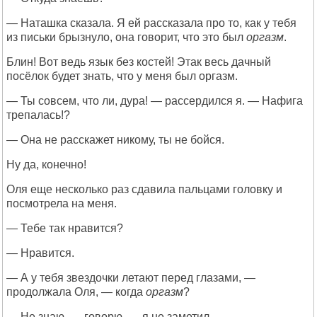
— Наташка сказала. Я ей рассказала про то, как у тебя
из письки брызнуло, она говорит, что это был
оргазм
.
Блин! Вот ведь язык без костей! Этак весь дачный
поcёлок будет знать, что у меня был оргазм.
— Ты совсем, что ли, дура! — рассердился я. — Нафига
трепалась!?
— Она не расскажет никому, ты не бойся.
Ну да, конечно!
Оля еще несколько раз сдавила пальцами головку и
посмотрела на меня.
— Тебе так нравится?
— Нравится.
— А у тебя звездочки летают перед глазами, —
продолжала Оля, — когда
оргазм
?
— Не знаю, — говорю, — я не заметил.