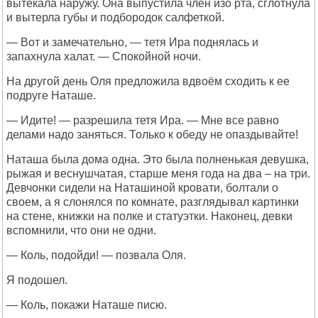
вытекала наружу. Она выпустила член изо рта, сглотнула
и вытерла губы и подбородок салфеткой.
— Вот и замечательно, — тетя Ира поднялась и
запахнула халат. — Спокойной ночи.
На другой день Оля предложила вдвоём сходить к ее
подруге Наташе.
— Идите! — разрешила тетя Ира. — Мне все равно
делами надо заняться. Только к обеду не опаздывайте!
Наташа была дома одна. Это была полненькая девушка,
рыжая и веснушчатая, старше меня года на два – на три.
Девчонки сидели на Наташиной кровати, болтали о
своем, а я слонялся по комнате, разглядывал картинки
на стене, книжки на полке и статуэтки. Наконец, девки
вспомнили, что они не одни.
— Коль, подойди! — позвала Оля.
Я подошел.
— Коль, покажи Наташе писю.