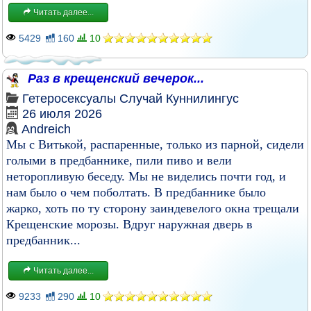
Читать далее...
5429
160
10
Раз в крещенский вечерок...
Гетеросексуалы
Случай
Куннилингус
26 июля 2026
Andreich
Мы с Витькой, распаренные, только из парной, сидели
голыми в предбаннике, пили пиво и вели
неторопливую беседу. Мы не виделись почти год, и
нам было о чем поболтать. В предбаннике было
жарко, хоть по ту сторону заиндевелого окна трещали
Крещенские морозы. Вдруг наружная дверь в
предбанник...
Читать далее...
9233
290
10