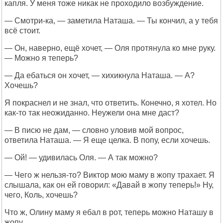
капля. У меня тоже никак не проходило возбуждение.
— Смотри-ка, — заметила Наташа. — Ты кончил, а у тебя
всё стоит.
— Он, наверно, ещё хочет, — Оля протянула ко мне руку.
— Можно я теперь?
— Да ебаться он хочет, — хихикнула Наташа. — А?
Хочешь?
Я покраснел и не знал, что ответить. Конечно, я хотел. Но
как-то так неожиданно. Неужели она мне даст?
— В писю не дам, — словно уловив мой вопрос,
ответила Наташа. — Я еще целка. В попу, если хочешь.
— Ой! — удивилась Оля. — А так можно?
— Чего ж нельзя-то? Виктор мою маму в жопу трахает. Я
слышала, как он ей говорил: «Давай в жопу теперь!» Ну,
чего, Коль, хочешь?
Что ж, Олину маму я ебал в рот, теперь можно Наташу в
жопу.