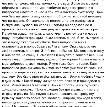
что после такого, ей уже можно хоть с кем. В этот же момент
обратил внимание, что моя любимая сидит на кресле и с
интересом смотрит на нас и при этом мастурбирует. Когда Эрик
уже был на грани, я ему сказал, чтоб кончил в рот той шлюшке,
что на диване. Он сначала не понял, а потом оглянулся и
кивнул мне. Буквально через 10 секунд он подозвал ее и
приказал ей стать на колени рядом с кроватью и открыть рот.
Потом он вышел из Кати, вложил член в рот супруги и через
пару неглубоких фрикций начал кончать в нее. Я же смотрел на
это и продолжал трахать Катю. Катя попросила меня
остановиться и попробовать войти в попу. Она сказала, что
любит кончать анально. Это было необычно. Мы поменяли позу
и она легла на спину. Я смазался и аккуратно вошел в нее. Она
очень легко приняла меня, видимо, был хороший опыт и начала
мастурбировать свой клитор. Я уже тоже был на грани. Катя
попросила дать ей кончить и только потом уже мне кончать. Не
прошло и пары минут, как она начала кончать, а следом и я в ее
задницу. Это было просто фантастически. Эрик с любимой ушли
в душ, а мы с Катей пару минут просто лежали и приходили в
себя. Минут через 5 вернулся Эрик в полотенце и с бутылкой
холодного просекко. Пока я сходил быстро в душ, он нам его
открыл и разлил. Мы жадно выпили практически сразу эту
бутылку. Какое-то время все молчали, видимо, приходя в себя,
потом девчонки ушли на кухню и я попросил принести мне
кофе. Мы сидели с Эриком и обсуждали, как все классно