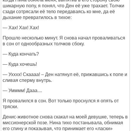
шикарную попу, я понял, что Ден её уже трахает. Толчки
сзади сотрясали её тело передаваясь ко мне, да её
дыхание превратилось в тихое:
— Хах! Хах! Хах!
Прошло несколько минут. Я снова начал проваливаться
в сон от однообразных толчков сбоку.
— Куда кончать?
— Куда хочешь!
— Ухххх! Скаааа! – Ден натянул её, прижавшись к попе и
сливая сперму внутрь.
— Умммм! Дааа....
Я провалился в сон. Вот только проснулся я опять от
тряски.
Денис-животное снова скакал на моей девушке, теперь в
миссионерской позе. Нина тихо постанывала, обнимая
его спину и показывая, что принимает его «ласки»