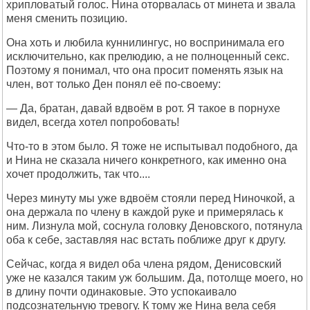
хрипловатый голос. Нина оторвалась от минета и звала
меня сменить позицию.
Она хоть и любила куннилингус, но воспринимала его
исключительно, как прелюдию, а не полноценный секс.
Поэтому я понимал, что она просит поменять язык на
член, вот только Ден понял её по-своему:
— Да, братан, давай вдвоём в рот. Я такое в порнухе
видел, всегда хотел попробовать!
Что-то в этом было. Я тоже не испытывал подобного, да
и Нина не сказала ничего конкретного, как именно она
хочет продолжить, так что....
Через минуту мы уже вдвоём стояли перед Ниночкой, а
она держала по члену в каждой руке и примерялась к
ним. Лизнула мой, соснула головку Деновского, потянула
оба к себе, заставляя нас встать поближе друг к другу.
Сейчас, когда я видел оба члена рядом, Денисовский
уже не казался таким уж большим. Да, потолще моего, но
в длину почти одинаковые. Это успокаивало
подсознательную тревогу. К тому же Нина вела себя