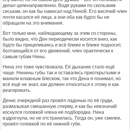
делал целенаправленно. Водя руками по скользким
сиськам, он как бы нависал над Ниной. Его висячий член
почти касался её лица, а они оба как будто бы не
обращали на это внимания.
Вот только мне, наблюдающему за этим со стороны,
было видно, что Ден периодически косится вниз, как
будто бы прицеливаясь и всё ближе и ближе подносит,
болтающийся от его движений, член практически к
самым губам Нины.
Нина это тоже чувствовала. Её дыхание стало ещё
чаще. Нинины губы так и оставались приоткрытыми и
манили влажным блеском, так что Дена я понимал, но
всё ещё не знал, как должен относиться к этому и как
реагировать.
Денис очередной раз провёл ладонью по её груди,
размазывая смешанную сперму, и как бы невзначай
коснулся головкой члена её подбородка. Нина
вздрогнула, но не отстранилась. Тогда он, уже смелее,
провёл головкой по её нижней губе.