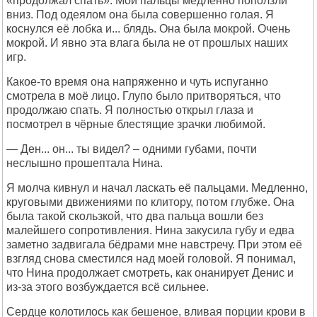
«продолжал спать». Мои пальцы медленно поползли
вниз. Под одеялом она была совершенно голая. Я
коснулся её лобка и... блядь. Она была мокрой. Очень
мокрой. И явно эта влага была не от прошлых наших
игр.
Какое-то время она напряженно и чуть испуганно
смотрела в моё лицо. Глупо было притворяться, что
продолжаю спать. Я полностью открыл глаза и
посмотрел в чёрные блестящие зрачки любимой.
— Ден... он... ты видел? – одними губами, почти
неслышно прошептала Нина.
Я молча кивнул и начал ласкать её пальцами. Медленно,
круговыми движениями по клитору, потом глубже. Она
была такой скользкой, что два пальца вошли без
малейшего сопротивления. Нина закусила губу и едва
заметно задвигала бёдрами мне навстречу. При этом её
взгляд снова сместился над моей головой. Я понимал,
что Нина продолжает смотреть, как онанирует Денис и
из-за этого возбуждается всё сильнее.
Сердце колотилось как бешеное, вливая порции крови в