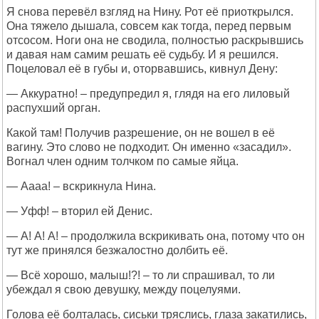
Я снова перевёл взгляд на Нину. Рот её приоткрылся.
Она тяжело дышала, совсем как тогда, перед первым
отсосом. Ноги она не сводила, полностью раскрывшись
и давая нам самим решать её судьбу. И я решился.
Поцеловал её в губы и, оторвавшись, кивнул Дену:
— Аккуратно! – предупредил я, глядя на его лиловый
распухший орган.
Какой там! Получив разрешение, он не вошел в её
вагину. Это слово не подходит. Он именно «засадил».
Вогнал член одним толчком по самые яйца.
— Аааа! – вскрикнула Нина.
— Уфф! – вторил ей Денис.
— А! А! А! – продолжила вскрикивать она, потому что он
тут же принялся безжалостно долбить её.
— Всё хорошо, малыш!?! – то ли спрашивал, то ли
убеждал я свою девушку, между поцелуями.
Голова её болталась, сиськи тряслись, глаза закатились,