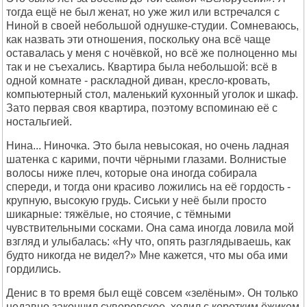
тогда ещё не был женат, но уже жил или встречался с
Ниной в своей небольшой однушке-студии. Сомневаюсь,
как назвать эти отношения, поскольку она всё чаще
оставалась у меня с ночёвкой, но всё же полноценно мы
так и не съехались. Квартира была небольшой: всё в
одной комнате - раскладной диван, кресло-кровать,
компьютерный стол, маленький кухонный уголок и шкаф.
Зато первая своя квартира, поэтому вспоминаю её с
ностальгией.
Нина... Ниночка. Это была невысокая, но очень ладная
шатенка с карими, почти чёрными глазами. Волнистые
волосы ниже плеч, которые она иногда собирала
спереди, и тогда они красиво ложились на её гордость -
крупную, высокую грудь. Сиськи у неё были просто
шикарные: тяжёлые, но стоячие, с тёмными
чувствительными сосками. Она сама иногда ловила мой
взгляд и улыбалась: «Ну что, опять разглядываешь, как
будто никогда не видел?» Мне кажется, что мы оба ими
гордились.
Денис в то время был ещё совсем «зелёным». Он только
недавно закончил суворовское, ходил с коротким ёжиком