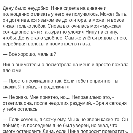
Дену было неудобно. Нина сидела на диване и
полноценно отлизать у него не получалось. Может быть,
он дотягивался языком её до клитора, а может и вовсе
лизал только лобок. Снова включилась моя «мужская
солидарность» и я аккуратно уложил Нину на спину,
чтобы. Дену стало удобнее. Сам же улёгся рядом с нею,
перебирая волосы и посмотрел в глаза:
— Всё хорошо, малыш?
Нина внимательно посмотрела на меня и просто пожала
плечами.
— Просто неожиданно так. Если тебе неприятно, ты
скажи. Я пойму, - продолжил я.
— Не знаю. Мне приятно, но.... Неправильно это, -
ответила она, после недолгих раздумий, - Зря я сегодня
у тебя осталась.
— Если хочешь, я скажу ему. Мы ж не звери какие-то. Он
поймёт, - в последнем я не был уверен, но знал, что
смогу остановить Дена, если Нина попросит прекратить.