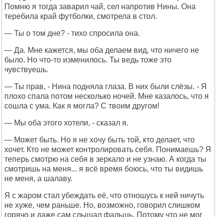
Помню я тогда заварил чай, сел напротив Нины. Она
теребила край футболки, смотрела в стол.
— Ты о том дне? - тихо спросила она.
— Да. Мне кажется, мы оба делаем вид, что ничего не
было. Но что-то изменилось. Ты ведь тоже это
чувствуешь.
— Ты прав, - Нина подняла глаза. В них были слёзы. - Я
плохо спала потом несколько ночей. Мне казалось, что я
сошла с ума. Как я могла? С твоим другом!
— Мы оба этого хотели, - сказал я.
— Может быть. Но я не хочу быть той, кто делает, что
хочет. Кто не может контролировать себя. Понимаешь? Я
теперь смотрю на себя в зеркало и не узнаю. А когда ты
смотришь на меня... я всё время боюсь, что ты видишь
не меня, а шалаву.
Я с жаром стал убеждать её, что отношусь к ней ничуть
не хуже, чем раньше. Но, возможно, говорил слишком
горячо и даже сам слышал фальшь. Потому что не мог