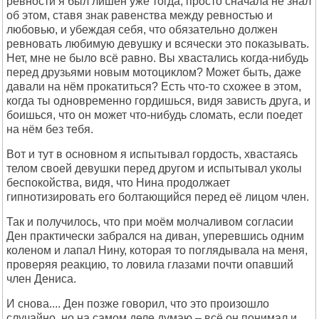
ревности я был лишён уже тогда, просто сначала не знал
об этом, ставя знак равенства между ревностью и
любовью, и убеждая себя, что обязательно должен
ревновать любимую девушку и всячески это показывать.
Нет, мне не было всё равно. Вы хвастались когда-нибудь
перед друзьями новым мотоциклом? Может быть, даже
давали на нём прокатиться? Есть что-то схожее в этом,
когда ты одновременно гордишься, видя зависть друга, и
боишься, что он может что-нибудь сломать, если поедет
на нём без тебя.
Вот и тут в основном я испытывал гордость, хвастаясь
телом своей девушки перед другом и испытывал уколы
беспокойства, видя, что Нина продолжает
гипнотизировать его болтающийся перед её лицом член.
Так и получилось, что при моём молчаливом согласии
Ден практически забрался на диван, уперевшись одним
коленом и лапал Нину, которая то поглядывала на меня,
проверяя реакцию, то ловила глазами почти опавший
член Дениса.
И снова.... Ден позже говорил, что это произошло
случайно, но на самом деле думаю – всё он понимал и