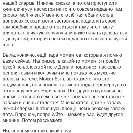
нашей спермы Нинины сиськи, а потом приступил к
куннилингусу, несмотря на то что совсем недавно там
сновал мой член. Именно его лёгкая ебанутость в
вопросах секса и меня заставляла подавлять свою
гомофобию и проще относиться к тому, что я могу
вляпаться в чужую кончину или даже начать целоваться
с девушкой, которая совсем недавно отсасывала чужой
член.
Была, конечно, ещё пара моментов, которые я помню
даже сейчас. Например, в какой-то момент я провёл
рукой по волосатой ноге Дена и поразился насколько
неприятными и колючими мне показались мужские
волосы на теле. Может быть вы скажете, что это
надуманное, но я помню, как меня тогда передёрнуло от
этого ощущения. Ну, и запах. Пот другого мужчины во
время активного секса всё же забивает все остальные
запахи и очень отвлекает. Мне кажется, даже к запаху
чужой спермы я отношусь проще, чем к резкому запаху
пота. Впрочем, попробуйте – может у вас будет другое
мнение. Потом расскажете.
Но, вернёмся к той самой ночи.