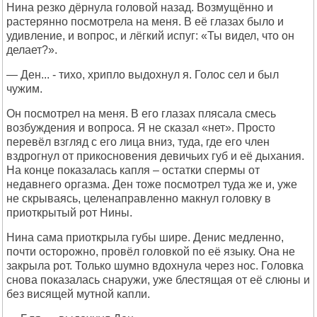
Нина резко дёрнула головой назад. Возмущённо и
растерянно посмотрела на меня. В её глазах было и
удивление, и вопрос, и лёгкий испуг: «Ты видел, что он
делает?».
— Ден... - тихо, хрипло выдохнул я. Голос сел и был
чужим.
Он посмотрел на меня. В его глазах плясала смесь
возбуждения и вопроса. Я не сказал «нет». Просто
перевёл взгляд с его лица вниз, туда, где его член
вздрогнул от прикосновения девичьих губ и её дыхания.
На конце показалась капля – остатки спермы от
недавнего оргазма. Ден тоже посмотрел туда же и, уже
не скрываясь, целенаправленно макнул головку в
приоткрытый рот Нины.
Нина сама приоткрыла губы шире. Денис медленно,
почти осторожно, провёл головкой по её языку. Она не
закрыла рот. Только шумно вдохнула через нос. Головка
снова показалась снаружи, уже блестящая от её слюны и
без висящей мутной капли.