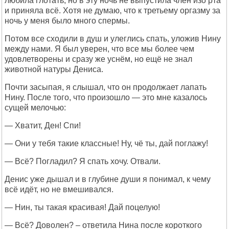
любила глотать, но в эту ночь не выпустила член изо рта
и приняла всё. Хотя не думаю, что к третьему оргазму за
ночь у меня было много спермы.
Потом все сходили в душ и улеглись спать, уложив Нину
между нами. Я был уверен, что все мы более чем
удовлетворены и сразу же уснём, но ещё не знал
животной натуры Дениса.
Почти засыпая, я слышал, что он продолжает лапать
Нину. После того, что произошло — это мне казалось
сущей мелочью:
— Хватит, Ден! Спи!
— Они у тебя такие классные! Ну, чё ты, дай поглажу!
— Всё? Погладил? Я спать хочу. Отвали.
Денис уже дышал и в глубине души я понимал, к чему
всё идёт, но не вмешивался.
— Нин, ты такая красивая! Дай поцелую!
— Всё? Доволен? – ответила Нина после короткого