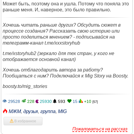
Может быть, поэтому она и ушла. Потому что поняла это
раньше меня. И, наверное, это было правильно.
Хочешь читать раньше других? Обсудить сюжет в
процессе создания? Рассказать свою историю или
просто поделиться мнением? - подписывайся на
телеграмм-канал t.me/xxxstoryhub
t.me/xstoryhub2 (зеркало для тех стран, у кого не
отображается основной канал)
Хочешь отблагодарить автора за работу?
Пообщаться с ним? Подключайся к Mig Story на Boosty.
boosty.to/mig_stories
29528
228
25930
593
15
+10
[57]
МЖМ
,
друзья
,
группа
,
MIG
В избранное
Пожаловаться на рассказ