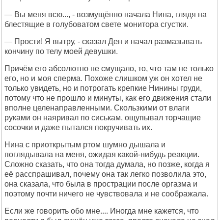
— Вы меня всю..., - возмущённо начала Нина, глядя на
блестящие в голубоватом свете монитора сгустки.
— Прости! Я вытру, - сказал Ден и начал размазывать
кончину по телу моей девушки.
Причём его абсолютно не смущало, то, что там не только
его, но и моя сперма. Похоже слишком уж он хотел не
только увидеть, но и потрогать крепкие Нинины груди,
потому что не прошло и минуты, как его движения стали
вполне целенаправленными. Скользкими от влаги
руками он наяривал по сиськам, ощупывал торчащие
сосочки и даже пытался покручивать их.
Нина с приоткрытым ртом шумно дышала и
поглядывала на меня, ожидая какой-нибудь реакции.
Сложно сказать, что она тогда думала, но позже, когда я
её расспрашивал, почему она так легко позволила это,
она сказала, что была в прострации после оргазма и
поэтому почти ничего не чувствовала и не соображала.
Если же говорить обо мне.... Иногда мне кажется, что