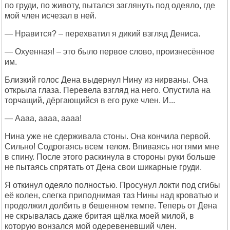
по груди, по животу, пытался заглянуть под одеяло, где
мой член исчезал в ней.
— Нравится? – перехватил я дикий взгляд Дениса.
— Охуенная! – это было первое слово, произнесённое
им.
Близкий голос Дена выдернул Нину из нирваны. Она
открыла глаза. Перевела взгляд на него. Опустила на
торчащий, дёргающийся в его руке член. И...
— Аааа, аааа, аааа!
Нина уже не сдерживала стоны. Она кончила первой.
Сильно! Содрогаясь всем телом. Впиваясь ногтями мне
в спину. После этого раскинула в стороны руки больше
не пытаясь спрятать от Дена свои шикарные груди.
Я откинул одеяло полностью. Просунул локти под сгибы
её колен, слегка приподнимая таз Нины над кроватью и
продолжил долбить в бешенном темпе. Теперь от Дена
не скрывалась даже бритая щёлка моей милой, в
которую вонзался мой одеревеневший член.