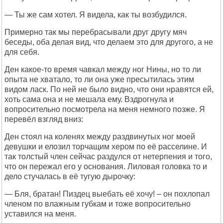
— Ты же сам хотел. Я видела, как ты возбудился.
Примерно так мы перебрасывали друг другу мяч
беседы, оба делая вид, что делаем это для другого, а не
для себя.
Ден какое-то время чавкал между ног Нины, но то ли
опыта не хватало, то ли она уже пресытилась этим
видом ласк. По ней не было видно, что они нравятся ей,
хоть сама она и не мешала ему. Вздрогнула и
вопросительно посмотрела на меня немного позже. Я
перевёл взгляд вниз:
Ден стоял на коленях между раздвинутых ног моей
девушки и елозил торчащим хером по её расселине. И
так толстый член сейчас раздулся от нетерпения и того,
что он пережал его у основания. Лиловая головка то и
дело стучалась в её тугую дырочку:
— Бля, братан! Пиздец выебать её хочу! – он похлопал
членом по влажным губкам и тоже вопросительно
уставился на меня.