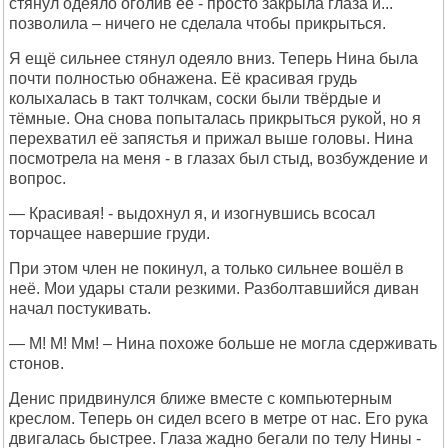
стянул одеяло оголив её - просто закрыла глаза и...
позволила – ничего не сделала чтобы прикрыться.
Я ещё сильнее стянул одеяло вниз. Теперь Нина была
почти полностью обнажена. Её красивая грудь
колыхалась в такт толчкам, соски были твёрдые и
тёмные. Она снова попыталась прикрыться рукой, но я
перехватил её запястья и прижал выше головы. Нина
посмотрела на меня - в глазах был стыд, возбуждение и
вопрос.
— Красивая! - выдохнул я, и изогнувшись всосал
торчащее навершие груди.
При этом член не покинул, а только сильнее вошёл в
неё. Мои удары стали резкими. Разболтавшийся диван
начал постукивать.
— М! М! Мм! – Нина похоже больше не могла сдерживать
стонов.
Денис придвинулся ближе вместе с компьютерным
креслом. Теперь он сидел всего в метре от нас. Его рука
двигалась быстрее. Глаза жадно бегали по телу Нины -