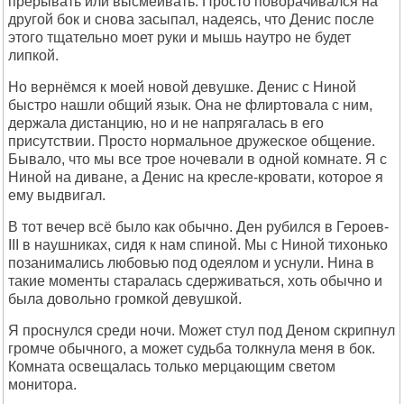
прерывать или высмеивать. Просто поворачивался на
другой бок и снова засыпал, надеясь, что Денис после
этого тщательно моет руки и мышь наутро не будет
липкой.
Но вернёмся к моей новой девушке. Денис с Ниной
быстро нашли общий язык. Она не флиртовала с ним,
держала дистанцию, но и не напрягалась в его
присутствии. Просто нормальное дружеское общение.
Бывало, что мы все трое ночевали в одной комнате. Я с
Ниной на диване, а Денис на кресле-кровати, которое я
ему выдвигал.
В тот вечер всё было как обычно. Ден рубился в Героев-
III в наушниках, сидя к нам спиной. Мы с Ниной тихонько
позанимались любовью под одеялом и уснули. Нина в
такие моменты старалась сдерживаться, хоть обычно и
была довольно громкой девушкой.
Я проснулся среди ночи. Может стул под Деном скрипнул
громче обычного, а может судьба толкнула меня в бок.
Комната освещалась только мерцающим светом
монитора.