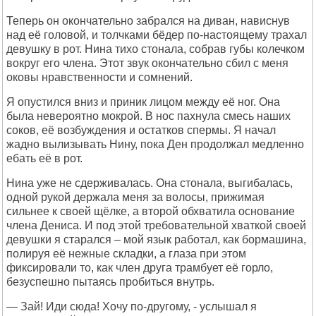
Теперь он окончательно забрался на диван, нависнув
над её головой, и толчками бёдер по-настоящему трахал
девушку в рот. Нина тихо стонала, собрав губы колечком
вокруг его члена. Этот звук окончательно сбил с меня
оковы нравственности и сомнений.
Я опустился вниз и приник лицом между её ног. Она
была невероятно мокрой. В нос пахнула смесь наших
соков, её возбуждения и остатков спермы. Я начал
жадно вылизывать Нину, пока Ден продолжал медленно
ебать её в рот.
Нина уже не сдерживалась. Она стонала, выгибалась,
одной рукой держала меня за волосы, прижимая
сильнее к своей щёлке, а второй обхватила основание
члена Дениса. И под этой требовательной хваткой своей
девушки я старался – мой язык работал, как бормашина,
полируя её нежные складки, а глаза при этом
фиксировали то, как член друга трамбует её горло,
безуспешно пытаясь пробиться внутрь.
— Зай! Иди сюда! Хочу по-другому, - услышал я