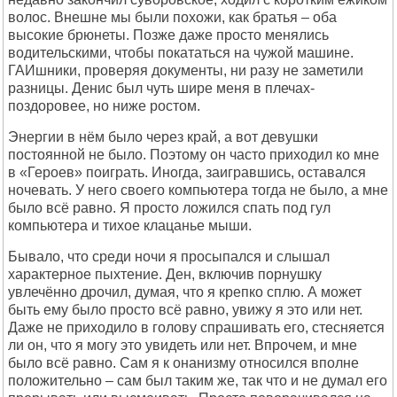
волос. Внешне мы были похожи, как братья – оба
высокие брюнеты. Позже даже просто менялись
водительскими, чтобы покататься на чужой машине.
ГАИшники, проверяя документы, ни разу не заметили
разницы. Денис был чуть шире меня в плечах-
поздоровее, но ниже ростом.
Энергии в нём было через край, а вот девушки
постоянной не было. Поэтому он часто приходил ко мне
в «Героев» поиграть. Иногда, заигравшись, оставался
ночевать. У него своего компьютера тогда не было, а мне
было всё равно. Я просто ложился спать под гул
компьютера и тихое клацанье мыши.
Бывало, что среди ночи я просыпался и слышал
характерное пыхтение. Ден, включив порнушку
увлечённо дрочил, думая, что я крепко сплю. А может
быть ему было просто всё равно, увижу я это или нет.
Даже не приходило в голову спрашивать его, стесняется
ли он, что я могу это увидеть или нет. Впрочем, и мне
было всё равно. Сам я к онанизму относился вполне
положительно – сам был таким же, так что и не думал его