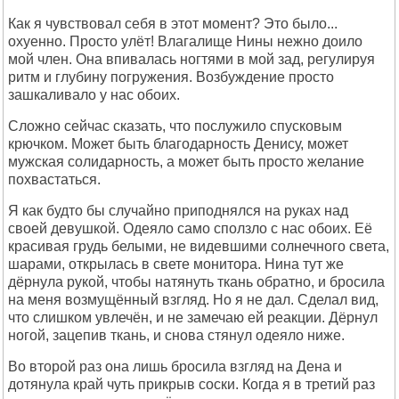
Как я чувствовал себя в этот момент? Это было...
охуенно. Просто улёт! Влагалище Нины нежно доило
мой член. Она впивалась ногтями в мой зад, регулируя
ритм и глубину погружения. Возбуждение просто
зашкаливало у нас обоих.
Сложно сейчас сказать, что послужило спусковым
крючком. Может быть благодарность Денису, может
мужская солидарность, а может быть просто желание
похвастаться.
Я как будто бы случайно приподнялся на руках над
своей девушкой. Одеяло само сползло с нас обоих. Её
красивая грудь белыми, не видевшими солнечного света,
шарами, открылась в свете монитора. Нина тут же
дёрнула рукой, чтобы натянуть ткань обратно, и бросила
на меня возмущённый взгляд. Но я не дал. Сделал вид,
что слишком увлечён, и не замечаю ей реакции. Дёрнул
ногой, зацепив ткань, и снова стянул одеяло ниже.
Во второй раз она лишь бросила взгляд на Дена и
дотянула край чуть прикрыв соски. Когда я в третий раз