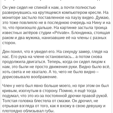
Он уже сидел не спиной к нам, а почти полностью
развернувшись на крутящемся компьютером кресле. На
мониторе застыло поставленное на паузу видео. Думаю,
это тоже повлияло не в последнюю очередь на Нину и на
то, что произошло дальше. На картинке застыла троица
известных актёров студии «Private». Блондинка, стоящая
раком и два мужика, нанизавшие её на члены с разных
сторон.
Ден понял, что я увидел его. На секунду замер, глядя на
нас. Его рука на члене остановилась... а потом снова
продолжила двигаться. Теперь, когда он сидел лицом к
нам, это были не просто движения руки. Видно было всё,
хоть света и не хватало. А то, чего не было видно –
дорисовывало воображение.
Член у него был явно больше моего, но при этом он был
кривым, изогнутым в сторону. Помню, я ещё тогда
подумал, что это из-за постоянной дрочки правой рукой.
Толстая головка блестела от смазки. Он дрочил, не
отрывая взгляда от того, как я вхожу в свою девушку и
плотоядно облизывал губы.