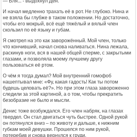
— Бля... - выдохнул Ден.
И начал медленно трахать её в рот. Не глубоко. Нина и
не взяла бы глубже в таком положении. Но достаточно,
чтобы его мокрый, всё ещё тяжёлый и вялый член
скользил по её языку и губам.
Я смотрел на это как заворожённый. Мой член, только
что кончивший, начал снова наливаться. Нина лежала,
раскинув ноги, вся в нашей общей сперме, с закрытыми
глазами, и позволяла моему лучшему другу
пользоваться её ртом.
О чём я тогда думал? Мой внутренний гомофоб
нашептывал мне: «Фу, какая гадость! Как ты потом
будешь целовать её?». Но при этом глаза завороженно
следили за этой картиной, а о том, чтобы прекратить
безобразие не было и мысли.
Денис тоже возбуждался. Его член набряк, на глазах
твердел. Он стал двигаться чуть быстрее. Одной рукой
он потянулся вниз – по животу и дальше, к нижним
губкам моей девушки. Прошелся по ним рукой,
потеребив и снова вернулся к груди.