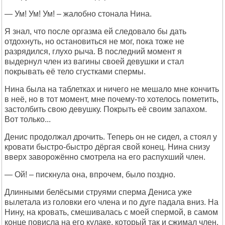
— Ум! Ум! Ум! – жалобно стонала Нина.
Я знал, что после оргазма ей следовало бы дать
отдохнуть, но остановиться не мог, пока тоже не
разрядился, глухо рыча. В последний момент я
выдернул член из вагины своей девушки и стал
покрывать её тело сгустками спермы.
Нина была на таблетках и ничего не мешало мне кончить
в неё, но в тот момент, мне почему-то хотелось пометить,
застолбить свою девушку. Покрыть её своим запахом.
Вот только...
Денис продолжал дрочить. Теперь он не сидел, а стоял у
кровати быстро-быстро дёргая свой конец. Нина снизу
вверх заворожённо смотрела на его распухший член.
— Ой! – пискнула она, впрочем, было поздно.
Длинными белёсыми струями сперма Дениса уже
вылетала из головки его члена и по дуге падала вниз. На
Нину, на кровать, смешивалась с моей спермой, в самом
конце повисла на его кулаке, который так и сжимал член.