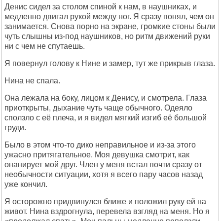
Денис сидел за столом спиной к нам, в наушниках, и
медленно двигал рукой между ног. Я сразу понял, чем он
занимается. Снова порно на экране, громкие стоны были
чуть слышны из-под наушников, но ритм движений руки
ни с чем не спутаешь.
Я повернул голову к Нине и замер, тут же прикрыв глаза.
Нина не спала.
Она лежала на боку, лицом к Денису, и смотрела. Глаза
приоткрыты, дыхание чуть чаще обычного. Одеяло
сползло с её плеча, и я видел мягкий изгиб её большой
груди.
Было в этом что-то дико неправильное и из-за этого
ужасно притягательное. Моя девушка смотрит, как
онанирует мой друг. Член у меня встал почти сразу от
необычности ситуации, хотя я всего пару часов назад
уже кончил.
Я осторожно придвинулся ближе и положил руку ей на
живот. Нина вздрогнула, перевела взгляд на меня. Но я