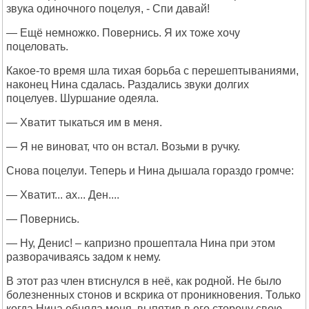
звука одиночного поцелуя, - Спи давай!
— Ещё немножко. Повернись. Я их тоже хочу
поцеловать.
Какое-то время шла тихая борьба с перешептываниями,
наконец Нина сдалась. Раздались звуки долгих
поцелуев. Шуршание одеяла.
— Хватит тыкаться им в меня.
— Я не виноват, что он встал. Возьми в ручку.
Снова поцелуи. Теперь и Нина дышала гораздо громче:
— Хватит... ах... Ден....
— Повернись.
— Ну, Денис! – капризно прошептала Нина при этом
разворачиваясь задом к нему.
В этот раз член втиснулся в неё, как родной. Не было
болезненных стонов и вскрика от проникновения. Только
когда Нина обняла меня, выпятив в его сторону свою