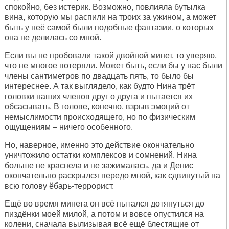
спокойно, без истерик. Возможно, повлияла бутылка
вина, которую мы распили на троих за ужином, а может
быть у неё самой были подобные фантазии, о которых
она не делилась со мной.
Если вы не пробовали такой двойной минет, то уверяю,
что не многое потеряли. Может быть, если бы у нас были
члены сантиметров по двадцать пять, то было бы
интереснее. А так выглядело, как будто Нина трёт
головки наших членов друг о друга и пытается их
обсасывать. В голове, конечно, взрыв эмоций от
немыслимости происходящего, но по физическим
ощущениям – ничего особенного.
Но, наверное, именно это действие окончательно
уничтожило остатки комплексов и сомнений. Нина
больше не краснела и не зажималась, да и Денис
окончательно раскрылся передо мной, как сдвинутый на
всю голову ёбарь-террорист.
Ещё во время минета он всё пытался дотянуться до
пиздёнки моей милой, а потом и вовсе опустился на
колени, сначала вылизывая всё ещё блестящие от