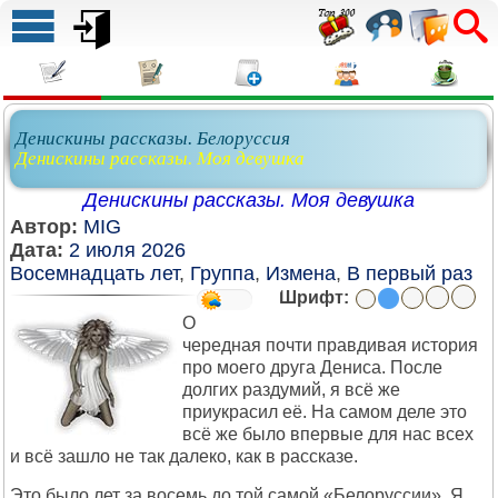
Денискины рассказы. Белоруссия
Денискины рассказы. Моя девушка
Денискины рассказы. Моя девушка
Автор:
MIG
Дата:
2 июля 2026
Восемнадцать лет
,
Группа
,
Измена
,
В первый раз
Шрифт:
О
чередная почти правдивая история
про моего друга Дениса. После
долгих раздумий, я всё же
приукрасил её. На самом деле это
всё же было впервые для нас всех
и всё зашло не так далеко, как в рассказе.
Это было лет за восемь до той самой «Белоруссии». Я