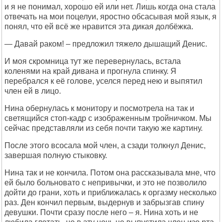
и я не понимал, хорошо ей или нет. Лишь когда она стала
отвечать на мои поцелуи, яростно обсасывая мой язык, я
понял, что ей всё же нравится эта дикая долбёжка.
— Давай раком! – предложил тяжело дышащий Денис.
И моя скромница тут же перевернулась, встала
коленями на край дивана и прогнула спинку. Я
перебрался к её голове, уселся перед нею и выпятил
член ей в лицо.
Нина обернулась к монитору и посмотрела на так и
светящийся стоп-кадр с изображенным тройничком. Мы
сейчас представляли из себя почти такую же картину.
После этого всосала мой член, а сзади толкнул Денис,
завершая полную стыковку.
Нина так и не кончила. Потом она рассказывала мне, что
ей было больновато с непривычки, и это не позволило
дойти до грани, хоть и приближалась к оргазму несколько
раз. Ден кончил первым, выдернув и забрызгав спину
девушки. Почти сразу после него – я. Нина хоть и не