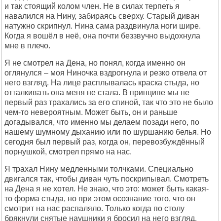
и так стоящий колом член. Не в силах терпеть я
навалился на Нину, забираясь сверху. Старый диван
натужно скрипнул. Нина сама раздвинула ноги шире.
Когда я вошёл в неё, она почти беззвучно выдохнула
мне в плечо.
Я не смотрел на Дена, но понял, когда именно он
оглянулся – моя Ниночка вздрогнула и резко отвела от
него взгляд. На лице расплывалась краска стыда, но
отталкивать она меня не стала. В принципе мы не
первый раз трахались за его спиной, так что это не было
чем-то невероятным. Может быть, он и раньше
догадывался, что именно мы делаем позади него, по
нашему шумному дыханию или по шуршанию белья. Но
сегодня был первый раз, когда он, перевозбуждённый
порнушкой, смотрел прямо на нас.
Я трахал Нину медленными толчками. Специально
двигался так, чтобы диван чуть поскрипывал. Смотреть
на Дена я не хотел. Не знаю, что это: может быть какая-
то форма стыда, но при этом осознание того, что он
смотрит на нас распаляло. Только когда по столу
брякнули снятые наушники я бросил на него взгляд.