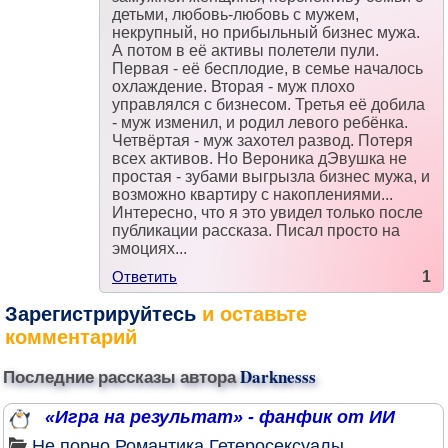
детьми, любовь-любовь с мужем,
некрупный, но прибыльный бизнес мужа.
А потом в её активы полетели пули.
Первая - её бесплодие, в семье началось
охлаждение. Вторая - муж плохо
управлялся с бизнесом. Третья её добила
- муж изменил, и родил левого ребёнка.
Четвёртая - муж захотел развод. Потеря
всех активов. Но Вероника дЭвушка не
простая - зубами выгрызла бизнес мужа, и
возможно квартиру с накоплениями...
Интересно, что я это увидел только после
публикации рассказа. Писал просто на
эмоциях...
Ответить
1
Зарегистрируйтесь
и оставьте
комментарий
Последние рассказы автора
Darknesss
«Игра на результат» - фанфик от ИИ
Не порно
Романтика
Гетеросексуалы