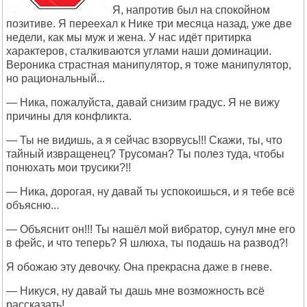
Я, напротив был на спокойном
позитиве. Я переехал к Нике три месяца назад, уже две
недели, как мы муж и жена. У нас идёт притирка
характеров, сталкиваются углами наши доминации.
Вероника страстная манипулятор, я тоже манипулятор,
но рациональный...
— Ника, пожалуйста, давай снизим градус. Я не вижу
причины для конфликта.
— Ты не видишь, а я сейчас взорвусь!!! Скажи, ты, что
тайный извращенец? Трусоман? Ты полез туда, чтобы
понюхать мои трусики?!!
— Ника, дорогая, ну давай ты успокоишься, и я тебе всё
объясню...
— Объяснит он!!! Ты нашёл мой вибратор, сунул мне его
в фейс, и что теперь? Я шлюха, ты подашь на развод?!
Я обожаю эту девочку. Она прекрасна даже в гневе.
— Никуся, ну давай ты дашь мне возможность всё
рассказать!