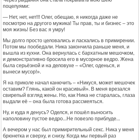
поцелуями:
— Нет, нет, нет!!! Олег, обещаю, я никогда даже не
посмотрю на другого мужика! Ты прав, ты и бизнес – это
моя жизнь! Без вас я умру!
Мы долго просто целовались и ласкались в примирении.
Потом мы пообедали. Ника закончила раньше меня, и
вышла из кухни. Она вернулась с бархатным мешочком,
и демонстративно бросила его в мусорное ведро. Жена
была серьёзной и на деловухе – «Олег, оденься, и
вынеси мусор!».
Я на приколе начал канючить – «Никуся, может мешочек
оставим? Глянь, какой он красивый». В меня врезался
свирепый взгляд жены. Но, как Ника не старалась, глаза
выдали её – она была готова рассмеяться.
Ну, и куда я денусь? Оделся, и пошёл выносить
наполовину пустое ведро...Не повезло приблуде...
А вечером у нас был примирительный секс. Ника у меня
брюнетка и сверху, и снизу. Когда мы первый раз