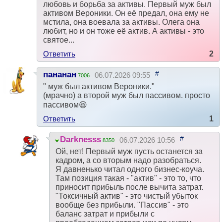
любовь и борьба за активы. Первый муж был
активом Вероники. Он её предал, она ему не
мстила, она воевала за активы. Олега она
любит, но и он тоже её актив. А активы - это
святое...
Ответить
2
#
пананан
06.07.2026 09:55
7006
" муж был активом Вероники."
(мрачно) а второй муж был пассивом. просто
пассивом😆
Ответить
1
#
Darknesss
06.07.2026 10:56
8350
Ой, нет! Первый муж пусть останется за
кадром, а со вторым надо разобраться.
Я давненько читал одного бизнес-коуча.
Там позиция такая - "актив" - это то, что
приносит прибыль после вычита затрат.
"Токсичный актив" - это чистый убыток
вообще без прибыли. "Пассив" - это
баланс затрат и прибыли с