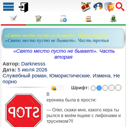
«Свято место пусто не бывает». Часть вторая
«Свято место пусто не бывает». Часть третья
«Свято место пусто не бывает». Часть
вторая
Автор:
Darknesss
Дата:
5 июля 2026
Служебный роман
,
Юмористические
,
Измена
,
Не
порно
Шрифт:
В
ероника была в ярости:
— Олег, скажи мне, какого хера ты
рылся в моём ящике с лифонами и
трусняком?!!