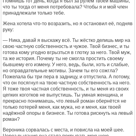
Помнишь тот день, когда я был за рулём твоей машины,
что ты тогда от меня потребовала? Чтобы я и мой член
принадлежали только тебе.
Жена хотела что-то возразить, но я остановил её, подняв
руку:
— Ника, давай я выскажу всё. Ты жёстко делишь мир на
свою частную собственность и чужое. Твой бизнес, и ты
готова кому угодно вгрызться в глотку за него. Твой муж,
та же история. Почему ты не смогла простить своему
бывшему его измену. У него, ведь, были, хоть и слабые,
но оправдательные мотивы. Зачем ты его сожгла?
Пожелала бы три пера в задницу, и отпустила. А потому,
что он посягнул на твою частную собственность на него.
Я тоже твоя частная собственность, и ты меня из своих
цепких коготков не выпустишь. Ты умная женщина, и
прекрасно понимаешь, что левый роман обернётся не
только потерей меня, как мужа, но и меня, как твоей
надёжной опоры в бизнесе. Ты готова рискнуть на левый
роман?
Вероника сорвалась с места, и повисла на моей шее.
Через рыдания она стала покрывать мою шею