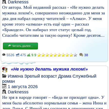
Darknesss
От автора. Мой недавний рассказ - «Не нужно делать
мужика лохом!», совершенно неожиданно для меня за
два дня набрал оценку читателей – «Алмаз». У меня
кроме этого «алмаза» есть ещё один – рассказ
«Бракодел». Он набирал этот статус целый год.
Спасибо читателям за такую оценку! Кроме десяток...
Читать далее...
5526
475
9.9
38
«Не нужно делать мужика лохом!»
Измена
Зрелый возраст
Драма
Служебный
роман
1 августа 2026
Darknesss
Не зря в народе говорят – «Беда не приходит одна». У
меня была абсолютно нормальная семья – жена Инна и
дочь Дарья. С Инной мы состояли в отношениях уже