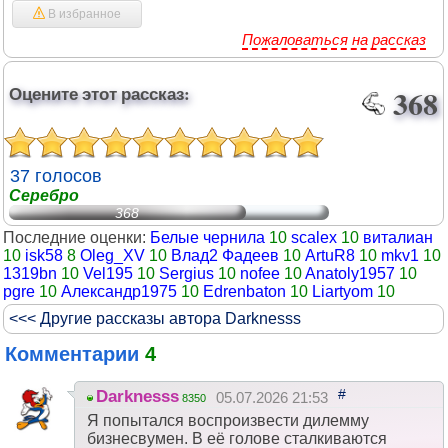
В избранное
Пожаловаться на рассказ
Оцените этот рассказ:
368
37 голосов
Серебро
368
Последние оценки:
Белые чернила
10
scalex
10
виталиан
10
isk58
8
Oleg_XV
10
Влад2 Фадеев
10
ArtuR8
10
mkv1
10
1319bn
10
Vel195
10
Sergius
10
nofee
10
Anatoly1957
10
pgre
10
Александр1975
10
Edrenbaton
10
Liartyom
10
<<< Другие рассказы автора Darknesss
Комментарии
4
#
Darknesss
05.07.2026 21:53
8350
Я попытался воспроизвести дилемму
бизнесвумен. В её голове сталкиваются