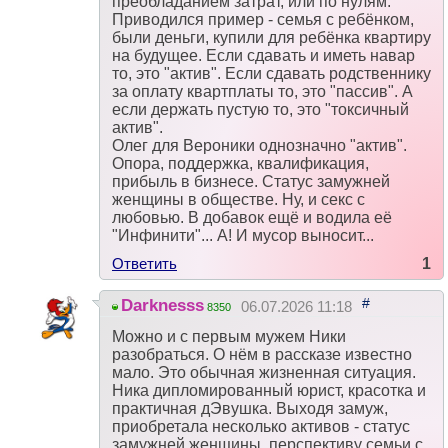
преобладанием затрат, или по нулям.
Приводился пример - семья с ребёнком,
были деньги, купили для ребёнка квартиру
на будущее. Если сдавать и иметь навар
то, это "актив". Если сдавать родственнику
за оплату квартплаты то, это "пассив". А
если держать пустую то, это "токсичный
актив".
Олег для Вероники однозначно "актив".
Опора, поддержка, квалификация,
прибыль в бизнесе. Статус замужней
женщины в обществе. Ну, и секс с
любовью. В добавок ещё и водила её
"Инфинити"... А! И мусор выносит...
Ответить
1
#
Darknesss
06.07.2026 11:18
8350
Можно и с первым мужем Ники
разобраться. О нём в рассказе известно
мало. Это обычная жизненная ситуация.
Ника дипломированный юрист, красотка и
практичная дЭвушка. Выходя замуж,
приобретала несколько активов - статус
замужней женщины, перспективу семьи с