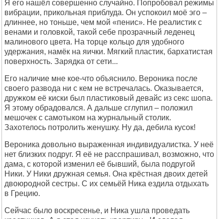
Я его нашёл совершенно случайно. Попробовал режимы
вибрации, прикольная приблуда. Он успокоил моё эго –
длиннее, но тоньше, чем мой «пенис». Не реалистик с
венами и головкой, такой себе прозрачный леденец
малинового цвета. На торце кольцо для удобного
удержания, намёк на яички. Мягкий пластик, бархатистая
поверхность. Зарядка от сети...
Его наличие мне кое-что объяснило. Вероника после
своего развода ни с кем не встречалась. Оказывается,
дружком её киски был пластиковый девайс из секс шопа.
Я этому обрадовался. А дальше сглупил – положил
мешочек с самотыком на журнальный столик.
Захотелось потролить женушку. Ну да, дебила кусок!
Вероника довольно выраженная индивидуалистка. У неё
нет близких подруг. Я её не расспрашивал, возможно, что
дама, с которой изменил её бывший, была подругой
Ники. У Ники дружная семья. Она крёстная двоих детей
двоюродной сестры. С их семьёй Ника ездила отдыхать
в Грецию.
Сейчас было воскресенье, и Ника ушла проведать