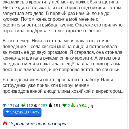
оказались в кровати, у неё между ножек была щетина.
Ника ездила отдыхать, и всё сбрила под бикини. Потом
запустила это дело. В первый раз нам было не до
кустика. Потом жена спросила моё мнение о
растительности, я выбрал кустик. Она уже его прилично
отрастила, подбривает только крылья с боков.
В этот вечер, Ника захотела меня наказать за моё
поведение – села киской мне на лицо, и потребовала
вылизать её до двух оргазмов. Я старался, она стонала,
кричала, и шатала руками спинку кровати. А затем она
оседлала меня и накаталась ещё на два своих оргазма,
пока я не взмолился, и не попросил встать по-собачьи.
В понедельник мы опять проспали на работу. Наши
сотрудники уже привыкли к нарушениям
производственной дисциплины хозяйкой и директором...
17744
112
9287
151
2
+9.94
[37]
Следующая часть
Первая семейная разборка