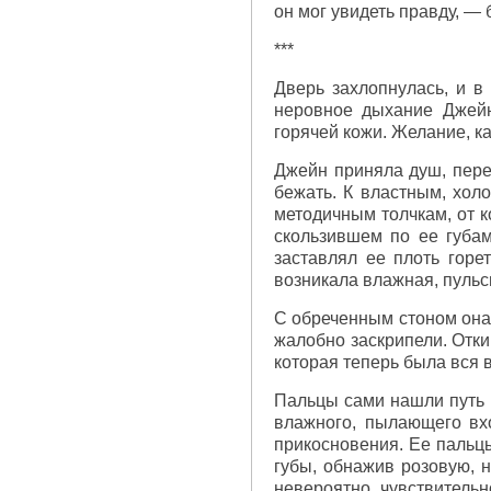
он мог увидеть правду, —
***
Дверь захлопнулась, и в
неровное дыхание Джейн
горячей кожи. Желание, к
Джейн приняла душ, пере
бежать. К властным, холо
методичным толчкам, от к
скользившем по ее губам
заставлял ее плоть горе
возникала влажная, пуль
С обреченным стоном она 
жалобно заскрипели. Отки
которая теперь была вся 
Пальцы сами нашли путь к
влажного, пылающего вход
прикосновения. Ее пальц
губы, обнажив розовую, 
невероятно чувствитель