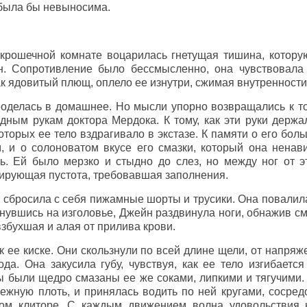
 была бы невыносима.
 крошечной комнате воцарилась гнетущая тишина, котору
. Сопротивление было бессмысленно, она чувствовала
ак ядовитый плющ, оплело ее изнутри, сжимая внутренности
оделась в домашнее. Но мысли упорно возвращались к то
дным рукам доктора Мердока. К тому, как эти руки держал
оторых ее тело вздрагивало в экстазе. К памяти о его бо
, и о солоноватом вкусе его смазки, который она ненав
ть. Ей было мерзко и стыдно до слез, но между ног от 
сирующая пустота, требовавшая заполнения.
сбросила с себя пижамные шорты и трусики. Она повалила
нувшись на изголовье, Джейн раздвинула ноги, обнажив см
взбухшая и алая от прилива крови.
 ее киске. Они скользнули по всей длине щели, от напряж
а. Она закусила губу, чувствуя, как ее тело изгибается 
ы были щедро смазаны ее же соками, липкими и тягучими
нежную плоть, и принялась водить по ней кругами, сосре
ном клиторе. С каждым движением волна удовольствия 