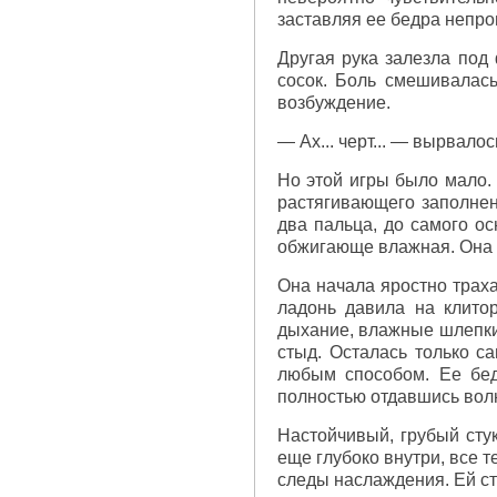
заставляя ее бедра непро
Другая рука залезла под
сосок. Боль смешивалась
возбуждение.
— Ах... черт... — вырвало
Но этой игры было мало. 
растягивающего заполнен
два пальца, до самого ос
обжигающе влажная. Она з
Она начала яростно траха
ладонь давила на клито
дыхание, влажные шлепки 
стыд. Осталась только с
любым способом. Ее бед
полностью отдавшись вол
Настойчивый, грубый стук
еще глубоко внутри, все 
следы наслаждения. Ей ст