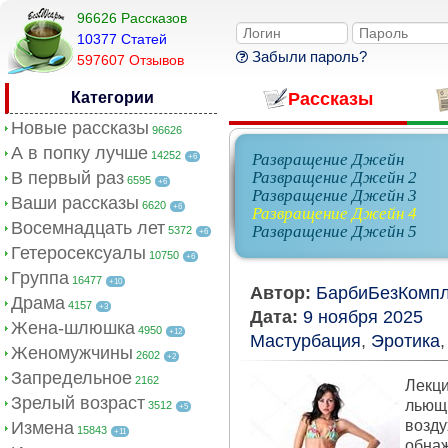
96626 Рассказов
10377 Cтатей
Забыли пароль?
597607 Отзывов
Категории
Рассказы
Новые рассказы
96626
А в попку лучше
14252
Развращение Джейн
+6
В первый раз
Развращение Джейн 2
6595
+6
Развращение Джейн 3
Ваши рассказы
6620
+6
Развращение Джейн 4
Восемнадцать лет
Развращение Джейн 5
5372
+6
Гетеросексуалы
10750
+6
Группа
16477
+10
Автор:
БарбиБезКомпл
Драма
4157
+3
Дата:
9 ноября 2025
Жена-шлюшка
4950
+12
Мастурбация
,
Эротика
Женомужчины
2602
+2
Запредельное
2162
Лекц
Зрелый возраст
льющи
3512
+5
возду
Измена
15843
+11
обнаж