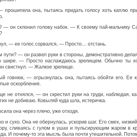
— прошипела она, пытаясь придать голосу хоть каплю пр
о.
? — он склонил голову набок. — К своему пай-мальчику 
?
оул, — ее голос сорвался, — Просто… отстань.
м пути? — он развел руки в стороны, демонстративно делая
ко шире. — Просто наслаждаюсь зрелищем. Обычно ты х
он свистнул. — Жалкое зрелище.
й говнюк, — огрызнулась она, пытаясь обойти его. Ее 
упые оскорбления.
ще не отнялся, — он скрестил руки на груди, наблюдая, к
гих не добиваю. Ковыляй куда шла, истеричка.
осила она через плечо, уже отходя.
о и сухо. Она не обернулась, ускорив шаг. Его смех, низки
ору, сливаясь с гулом в ушах и пульсирующим жаром в кр
егда. И почему-то эта мысль была почти утешительной. Пото