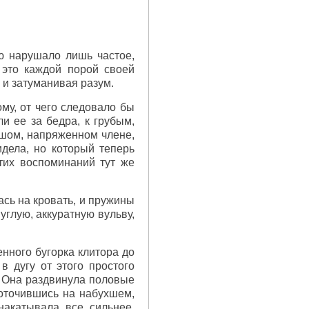
ю нарушало лишь частое,
 это каждой порой своей
 и затуманивая разум.
му, от чего следовало бы
и ее за бедра, к грубым,
льшом, напряженном члене,
идела, но который теперь
этих воспоминаний тут же
сь на кровать, и пружины
углую, аккуратную вульву,
енного бугорка клитора до
в дугу от этого простого
. Она раздвинула половые
доточившись на набухшем,
накатывала все сильнее,