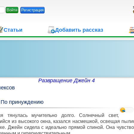
Регистрация
Статьи
Добавить рассказ
Развращение Джейн 4
ексов
,
По принуждению
ия тянулась мучительно долго. Солнечный свет,
йся из высокого окна, казался насмешкой, освещая пыл
хе. Джейн сидела с идеально прямой спиной. Она чувств
енным и гиперчувствительным.