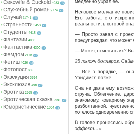
медленно убрал ее.
Сексwife & Cuckold
4083
+5
Служебный роман
2774
+2
Неловкое молчание повис
Случай
Его забота, его искрен
11741
+10
реальности, в которой он
Странности
3453
+2
Студенты
4415
+2
— Просто завал с проект
Фантазии
предупреждал, что может 
4083
Фантастика
4300
+4
— Может, отменить их? Вы
Фемдом
2178
+1
25 тысяч долларов, Сайм
Фетиш
4026
+2
Фотопост
886
— Все в порядке, — она
Экзекуция
Увидимся позже.
3854
Эксклюзив
498
+2
Она не дала ему возможн
Эротика
2665
+2
струна. Облегчение, дар
Эротическая сказка
знакомому, коварному жар
2991
+2
разболтанной, чувствен
Юмористические
1804
+1
хотелось одновременно сг
В голове пронеслись об
эффект…»