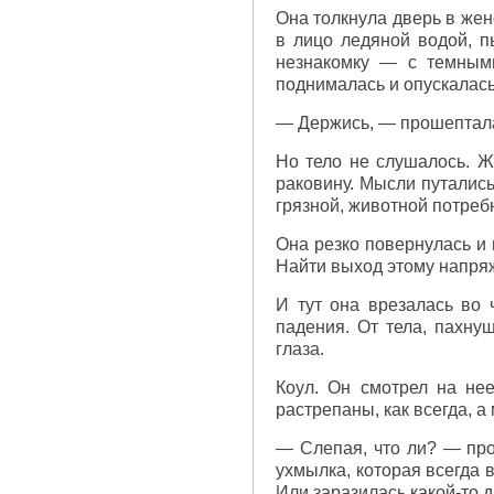
Она толкнула дверь в жен
в лицо ледяной водой, п
незнакомку — с темными
поднималась и опускалась
— Держись, — прошептала
Но тело не слушалось. Ж
раковину. Мысли путалис
грязной, животной потреб
Она резко повернулась и 
Найти выход этому напряж
И тут она врезалась во 
падения. От тела, пахну
глаза.
Коул. Он смотрел на не
растрепаны, как всегда, 
— Слепая, что ли? — пров
ухмылка, которая всегда 
Или заразилась какой-то 