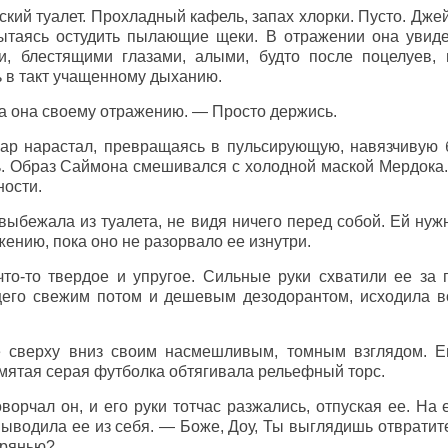
ский туалет. Прохладный кафель, запах хлорки. Пусто. Дже
ытаясь остудить пылающие щеки. В отражении она увиде
, блестящими глазами, алыми, будто после поцелуев, 
 в такт учащенному дыханию.
 она своему отражению. — Просто держись.
ар нарастал, превращаясь в пульсирующую, навязчивую 
ь. Образ Саймона смешивался с холодной маской Мердока
ности.
выбежала из туалета, не видя ничего перед собой. Ей нуж
ению, пока оно не разорвало ее изнутри.
что-то твердое и упругое. Сильные руки схватили ее за 
щего свежим потом и дешевым дезодорантом, исходила в
е сверху вниз своим насмешливым, томным взглядом. 
а мятая серая футболка обтягивала рельефный торс.
орчал он, и его руки тотчас разжались, отпуская ее. На 
выводила ее из себя. — Боже, Доу, Ты выглядишь отвратит
дрянью?