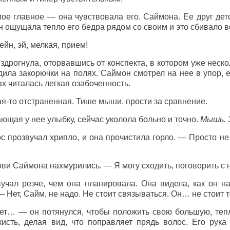
ое главное — она чувствовала его. Саймона. Ее друг детс
 ощущала тепло его бедра рядом со своим и это сбивало в
йн, эй, мелкая, прием!
здрогнула, оторвавшись от конспекта, в котором уже неск
ила закорючки на полях. Саймон смотрел на нее в упор, е
ах читалась легкая озабоченность.
ая-то отстраненная. Тише мыши, прости за сравнение.
ющая у нее улыбку, сейчас уколола больно и точно.
Мышь. З
с прозвучал хрипло, и она прочистила горло. — Просто не
ви Саймона нахмурились. — Я могу сходить, поговорить с н
учал резче, чем она планировала. Она видела, как он н
 Нет, Сайм, не надо. Не стоит связываться. Он… не стоит т
т… — он потянулся, чтобы положить свою большую, тепл
кисть, делая вид, что поправляет прядь волос. Его рука