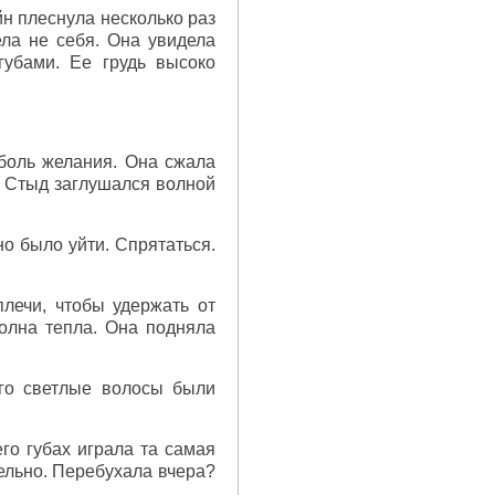
йн плеснула несколько раз
ла не себя. Она увидела
губами. Ее грудь высоко
боль желания. Она сжала
. Стыд заглушался волной
но было уйти. Спрятаться.
плечи, чтобы удержать от
олна тепла. Она подняла
Его светлые волосы были
его губах играла та самая
ельно. Перебухала вчера?