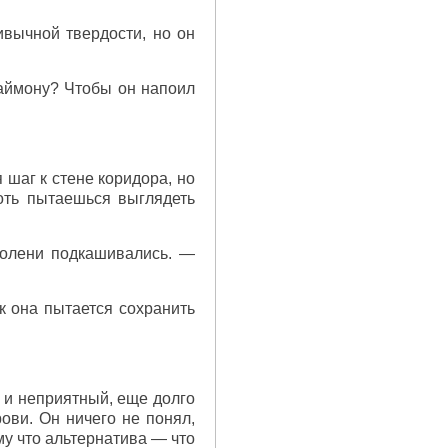
ивычной твердости, но он
Саймону? Чтобы он напоил
 шаг к стене коридора, но
оть пытаешься выглядеть
колени подкашивались. —
ак она пытается сохранить
й и неприятный, еще долго
ови. Он ничего не понял,
му что альтернатива — что