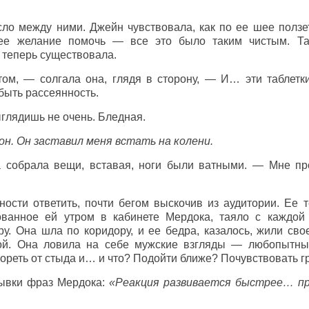
ло между ними. Джейн чувствовала, как по ее шее ползе
нее желание помочь — все это было таким чистым. Та
а теперь существовала.
ом, — солгала она, глядя в сторону, — И… эти таблетки
быть рассеянность.
глядишь не очень. Бледная.
он. Он заставил меня встать на колени.
 собрала вещи, вставая, ноги были ватными. — Мне про
ости ответить, почти бегом выскочив из аудитории. Ее 
ованное ей утром в кабинете Мердока, таяло с каждой 
у. Она шла по коридору, и ее бедра, казалось, жили сво
ной. Она ловила на себе мужские взгляды — любопытн
ореть от стыда и… и что? Подойти ближе? Почувствовать гр
рывки фраз Мердока:
«Реакция развивается быстрее… п