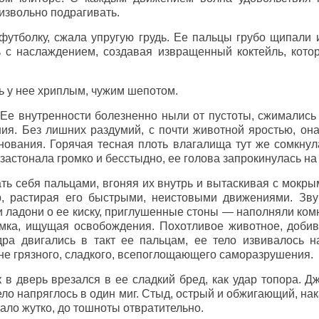
извольно подрагивать.
 футболку, сжала упругую грудь. Ее пальцы грубо щипали
 с наслаждением, создавая извращенный коктейль, кото
сь у нее хриплым, чужим шепотом.
Ее внутренности болезненно ныли от пустоты, сжимались в
ия. Без лишних раздумий, с почти животной яростью, он
нования. Горячая тесная плоть влагалища тут же сомкнула
астонала громко и бесстыдно, ее голова запрокинулась на
ть себя пальцами, вгоняя их внутрь и вытаскивая с мокр
р, растирая его быстрыми, неистовыми движениями. Зв
ладони о ее киску, приглушенные стоны — наполняли комн
амка, ищущая освобождения. Похотливое животное, доби
ра двигались в такт ее пальцам, ее тело извивалось н
не грязного, сладкого, всепоглощающего саморазрушения.
 в дверь врезался в ее сладкий бред, как удар топора. Д
тело напряглось в один миг. Стыд, острый и обжигающий, на
ало жутко, до тошноты отвратительно.