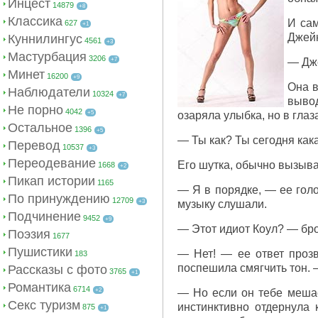
Инцест
14879
+8
Классика
И сам
627
+1
Джейн
Куннилингус
4561
+3
Мастурбация
3206
+7
— Дже
Минет
16200
+9
Она в
Наблюдатели
10324
+7
вывод
Не порно
4042
+5
озаряла улыбка, но в глаз
Остальное
1396
+5
— Ты как? Ты сегодня как
Перевод
10537
+3
Переодевание
Его шутка, обычно вызыва
1668
+2
Пикап истории
1165
— Я в порядке, — ее голо
По принуждению
12709
+3
музыку слушали.
Подчинение
9452
+9
— Этот идиот Коул? — бро
Поэзия
1677
Пушистики
— Нет! — ее ответ прозв
183
поспешила смягчить тон. —
Рассказы с фото
3765
+1
Романтика
6714
+2
— Но если он тебе мешае
Секс туризм
инстинктивно отдернула 
875
+1