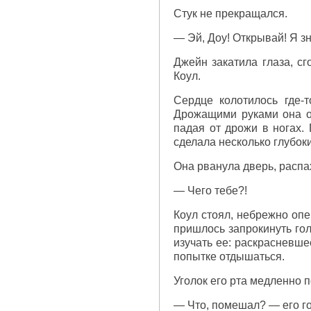
Стук не прекращался.
— Эй, Доу! Открывай! Я зн
Джейн закатила глаза, с
Коул.
Сердце колотилось где-т
Дрожащими руками она оп
падая от дрожи в ногах.
сделала несколько глубок
Она рванула дверь, распа
— Чего тебе?!
Коул стоял, небрежно опе
пришлось запрокинуть гол
изучать ее: раскрасневш
попытке отдышаться.
Уголок его рта медленно п
— Что, помешал? — его го