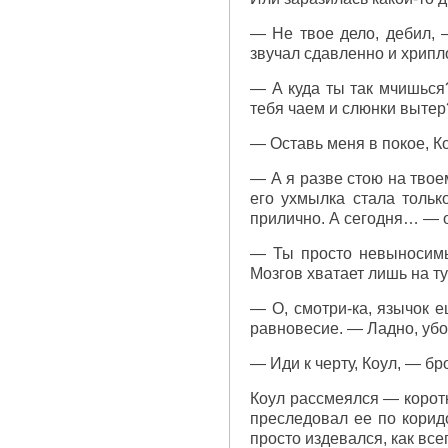
— Не твое дело, дебил, 
звучал сдавленно и хрипл
— А куда ты так мчишься
тебя чаем и слюнки вытер
— Оставь меня в покое, К
— А я разве стою на твое
его ухмылка стала толь
прилично. А сегодня… — 
— Ты просто невыносимы
Мозгов хватает лишь на т
— О, смотри-ка, язычок е
равновесие. — Ладно, убо
— Иди к черту, Коул, — бр
Коул рассмеялся — коротк
преследовал ее по корид
просто издевался, как вс