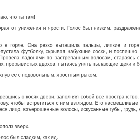
аю, что ты там!
горая от унижения и ярости. Голос был низким, раздраже
о в горле. Она резко вытащила пальцы, липкие и горяч
устила футболку, скрывая набухшие соски, и поспешно 
 Провела ладонями по растрепанным волосам, стараясь с
их, прерывистых вдохов, пытаясь унять пылающие щеки и 
хнув ее с недовольным, яростным рыком.
ревшись о косяк двери, заполняя собой все пространство. 
ову, чтобы встретиться с ним взглядом. Его насмешливые 
ееся лицо, взъерошенные волосы, искусанные губы, грудь
ополз вверх.
лос был сладким, как яд.