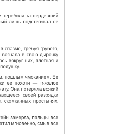
 и теребили затвердевший
рый лишь подстегивал ее
 спазме, требуя грубого,
а вогнала в свою дырочку
сь вокруг них, плотная и
 подушку.
ым, пошлым чмоканием. Ее
уки ее похоти — тяжелое
ату. Она потеряла всякий
вающееся своей разрядки
а скомканных простынях,
жейн замерла, пальцы все
катил мгновенно, смыв все