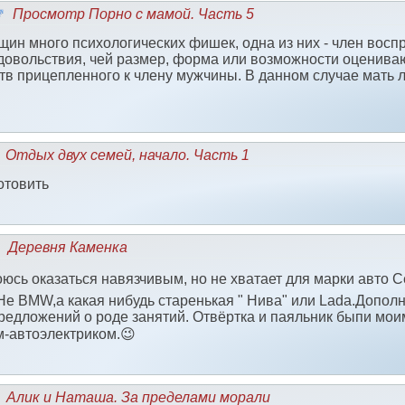
Просмотр Порно с мамой. Часть 5
нщин много психологических фишек, одна из них - член вос
довольствия, чей размер, форма или возможности оценива
тв прицепленного к члену мужчины. В данном случае мать 
Отдых двух семей, начало. Часть 1
отовить
Деревня Каменка
юсь оказаться навязчивым, но не хватает для марки авто С
Не BMW,а какая нибудь старенькая " Нива" или Lada.Дополн
редложений о роде занятий. Отвёртка и паяльник быпи мои
-автоэлектриком.😉
Алик и Наташа. За пределами морали