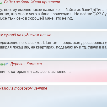
Байки из бани. Жена приятеля
82
у: почему именно такое название — байки их бани?)))Типа,
ятно, что много чего в бане происходит... Но всё же?))?? Л
Все таки секс в хорошей бане, это не гуд...
ж куколд на нудиском пляже
должение по классике . Шантаж , продолжая дрессеровка 
сширяя локац ию, на квартирах, подвалах ну и тд. Удачи в в
Деревня Каменка
3286
ия, с которыми я согласен, выполнены
мамой в торговом центре