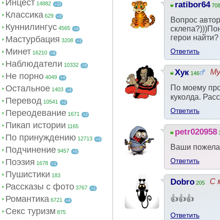
Инцест
ratibor64
14882
+12
70
Классика
629
+2
Вопрос автор
Куннилингус
склепа?)))Пон
4565
+4
герои найти? 
Мастурбация
3208
+3
Минет
Ответить
16210
+8
Наблюдатели
10332
+9
Хук
Му
146
Не порно
4049
+4
Остальное
По моему про
1403
+6
куколда. Рас
Перевод
10541
+2
Ответить
Переодевание
1671
+2
Пикап истории
1165
petr020958
По принуждению
12713
+3
Ваши пожелан
Подчинение
9457
+5
Ответить
Поэзия
1678
+1
Пушистики
183
Dobro
С 
205
Рассказы с фото
3767
+1
Романтика
👍👍👍
6721
+4
Секс туризм
875
Ответить