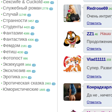
Сексwife & Cuckold
4088
+3
Служебный роман
Redrose69
2778
24
+4
Случай
11748
+6
Очень интриг
Странности
3457
+2
Ответить
Студенты
4420
+4
Фантазии
ZZ1
Наши 
4086
+2
46
Фантастика
4306
+6
Продолжение
Фемдом
2181
+3
Ответить
Фетиш
4030
+2
Фотопост
886
Vlad11111
233
Экзекуция
3856
+2
Супер. Разви
Эксклюзив
499
+1
Эротика
Ответить
2674
+9
Эротическая сказка
2993
+1
Конрадкарл
Юмористические
1805
+1
Да не , ничег
Ответить