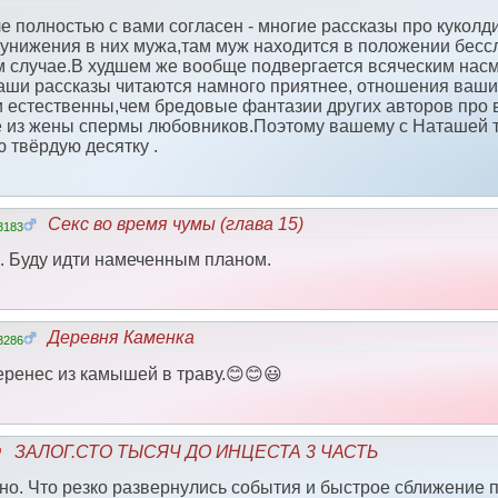
е полностью с вами согласен - многие рассказы про куколд
 унижения в них мужа,там муж находится в положении бесс
м случае.В худшем же вообще подвергается всяческим нас
аши рассказы читаются намного приятнее, отношения ваши
 естественны,чем бредовые фантазии других авторов про в
 из жены спермы любовников.Поэтому вашему с Наташей т
ю твёрдую десятку .
Секс во время чумы (глава 15)
3183
 Буду идти намеченным планом.
Деревня Каменка
3286
еренес из камышей в траву.😊😊😃
ЗАЛОГ.СТО ТЫСЯЧ ДО ИНЦЕСТА 3 ЧАСТЬ
сно. Что резко развернулись события и быстрое сближение 