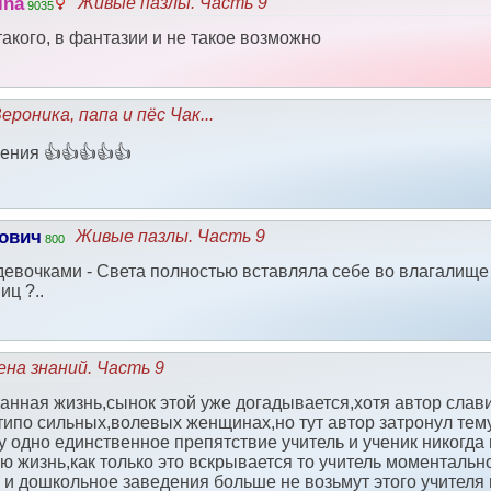
ina
Живые пазлы. Часть 9
9035
такого, в фантазии и не такое возможно
ероника, папа и пёс Чак...
ения 👍👍👍👍👍
ович
Живые пазлы. Часть 9
800
евочками - Света полностью вставляла себе во влагалищ
иц ?..
ена знаний. Часть 9
анная жизнь,сынок этой уже догадывается,хотя автор слав
типо сильных,волевых женщинах,но тут автор затронул тему
лу одно единственное препятствие учитель и ученик никогд
ю жизнь,как только это вскрывается то учитель моментальн
 и дошкольное заведения больше не возьмут этого учителя н