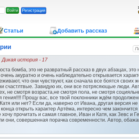
Регистрация
Статьи
Добавить рассказ
арии
Дикая история - 17
роста бомба, это не развратный рассказ в двух абзацах, эт
 очень акуратно и очень наблюдательно открывается характ
еживают, что они чувствуют, как сначала все боятся своих 
ни счастлтвые. Завидую их, они все потрясяющые люди. Авт
ех, не смотря возраста,не смотря пола, не смотря социяль
 гения!!!! Прощу вас, все твой поклонники ждём продолжен
Катя или нет? Если да, наверно от Ивана, другая версия не
 конца открыть характер Артёма, интересно чем закончится 
хочу прочитать и самая главное, Иван и Катя, как Зевс и Ге
ли они, совершенная порачка современности. Автор, обаж