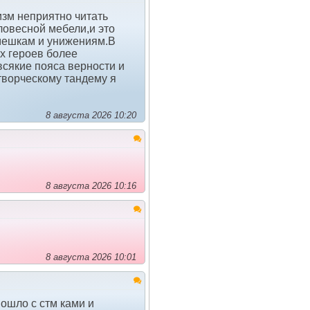
изм неприятно читать
ловесной мебели,и это
мешкам и унижениям.В
х героев более
сякие пояса верности и
ворческому тандему я
8 августа 2026 10:20
8 августа 2026 10:16
8 августа 2026 10:01
пошло с стм ками и