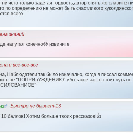
 ни чего только задетая гордость,автор опять же славится 
то по определению не может быть счастливого куколдянског
ется всего
ена знаний
зде напутал конечно😔 извините
на и все-все-все
а, Наблюдатели так было изначално, когда я писсал коммент.
вить не "ПОПРИнУЖДЕНИЮ" ибо такое часто стоит чуть не в
НАСИЛОВАНИОЕ"
Быстро не бывает-13
163
 10 баллов! Хотим больше твоих рассказов!👍