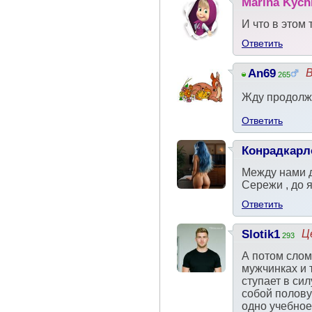
Marina Kych
И что в этом 
Ответить
An69
В
265
Жду продолж
Ответить
Конрадкарл
Между нами д
Сережи , до я
Ответить
Slotik1
Ц
293
А потом слом
мужчинках и 
ступает в си
собой полову
одно учебное