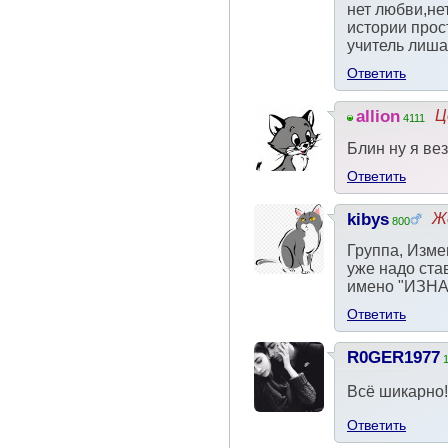
нет любви,нет
истории прос
учитель лиша
Ответить
allion
Ц
4111
Блин ну я ве
Ответить
kibys
Же
800
Группа, Измен
уже надо ста
имено "ИЗ
Ответить
R0GER1977
Всё шикарно!
Ответить