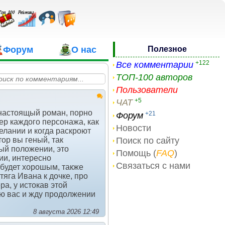
Форум
О нас
Полезное
+122
Все комментарии
ТОП-100 авторов
Пользователи
+5
ЧАТ
о настоящый роман, порно
+21
Форум
ер каждого персонажа, как
Новости
желании и когда раскроют
Поиск по сайту
ор вы геный, так
ный положении, это
Помощь (
FAQ
)
ии, интересно
Связаться с нами
 будет хорошым, также
тяга Ивана к дочке, про
ра, у истокав этой
аю вас и жду продолжении
8 августа 2026 12:49