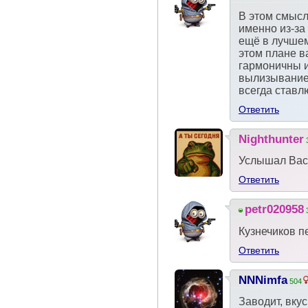
В этом смысл
именно из-за
ещё в лучше
этом плане в
гармоничны и
вылизывание
всегда ставл
Ответить
Nighthunter
Услышал Вас.
Ответить
petr020958
Кузнечиков п
Ответить
NNNimfa
504
Заводит, вку