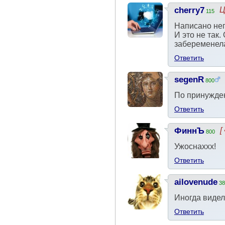
cherry7
Ц
115
Написано неп
И это не так
забеременела
Ответить
segenR
800
По принужден
Ответить
ФиннЪ
[
800
Ужоснаххх!
Ответить
ailovenude
38
Иногда видел
Ответить