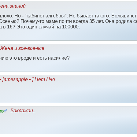
ена знаний
лохо. Но - "кабинет алгебры". Не бывает такого. Большинств
. Осенью? Почему-то маме почти всегда 35 лет. Она родила с
 в 16? Это один случай на 100000.
Жена и все-все-все
ию это вроде и есть насилие?
 • jamesapple • ] Нет / No
Баклажан...
00