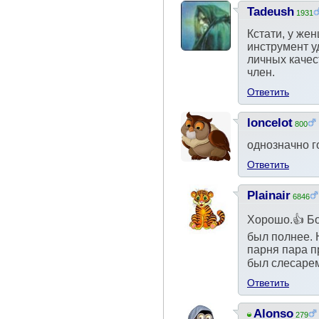
Tadeush
1931
Кстати, у же
инструмент у
личных качес
член.
Ответить
loncelot
800
однозначно г
Ответить
Plainair
6846
Хорошо.👍 Бо
был полнее. 
парня пара п
был слесарем
Ответить
Alonso
279