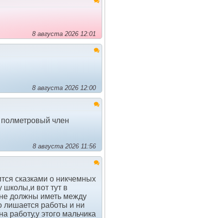
8 августа 2026 12:01
8 августа 2026 12:00
е полметровый член
8 августа 2026 11:56
ится сказками о никчемных
 школы,и вот тут в
а не должны иметь между
о лишается работы и ни
а работу,у этого мальчика