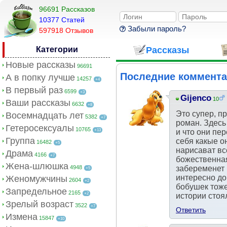
96691 Рассказов
10377 Cтатей
Забыли пароль?
597918 Отзывов
Категории
Рассказы
Новые рассказы
96691
Последние коммент
А в попку лучше
14257
+4
В первый раз
6599
+3
Gijenco
10
Ваши рассказы
6632
+8
Это супер, п
Восемнадцать лет
5382
+7
роман. Здесь
Гетеросексуалы
10765
+13
и что они пер
Группа
себя какые о
16482
+5
нарисават вс
Драма
4166
+7
божественная
Жена-шлюшка
4948
забеременет 
+5
интересно до
Женомужчины
2604
+2
бобушек тоже 
Запредельное
2165
+2
истории стоя
Зрелый возраст
3522
+7
Ответить
Измена
15847
+10