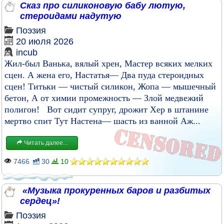
Сказ про силиконовую бабу лютую,
стероидами надутую
Поэзия
20 июля 2026
incub
Жил-был Ванька, вялый хрен, Мастер всяких мелких
сцен. А жена его, Настатья— Два пуда стероидных
сцен! Титьки — чистый силикон, Жопа — мышечный
бетон, А от химии промежность — Злой медвежий
полигон! Вот сидит супруг, дрожит Хер в штанине
мертво спит Тут Настена— шасть из ванной Аж...
Читать далее...
7466
30
10
«Музыка прокуренных баров и разбитых
сердец»!
Поэзия