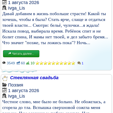
1 августа 2026
Ivga_Lis
Давай добавим в жизнь побольше страсти! Какой ты
хочешь, чтобы я была? Стать ярче, слаще и отдаться
твоей власти... Смотри: бельё, чулочки...я ждала!
Искала повод, выбирала время. Ребёнок спит и не
болит спина, И мамы нет твоей, и дел забыто бремя...
Что значит "позже, ты ложись пока"? Ночь...
Читать далее...
3549
60
10
1
Стеклянная свадьба
Поэзия
1 августа 2026
Ivga_Lis
Честное слово, мне было не больно. Не обожглась, а
сгорела до тла. Вспышка сверхновой сожгла меня