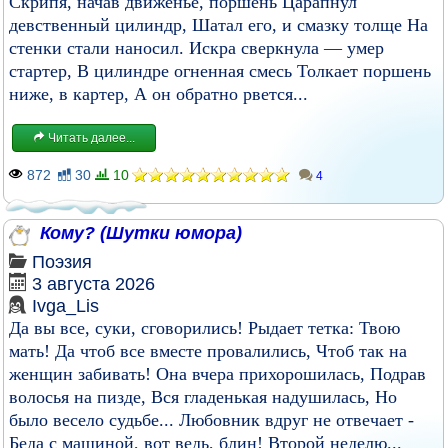
Скрипя, начав движенье, поршень Царапнул
девственный цилиндр, Шатал его, и смазку толще На
стенки стали наносил. Искра сверкнула — умер
стартер, В цилиндре огненная смесь Толкает поршень
ниже, в картер, А он обратно рвется...
Читать далее...
872
30
10
4
Кому? (Шутки юмора)
Поэзия
3 августа 2026
Ivga_Lis
Да вы все, суки, сговорились! Рыдает тетка: Твою
мать! Да чтоб все вместе провалились, Чтоб так на
женщин забивать! Она вчера прихорошилась, Подрав
волосья на пизде, Вся гладенькая надушилась, Но
было весело судьбе... Любовник вдруг не отвечает -
Беда с машиной, вот ведь, блин! Второй неделю...