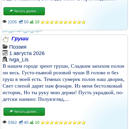
Читать далее...
2205
50
10
Груши
Поэзия
1 августа 2026
Ivga_Lis
В нашем городе зреют груши, Сладким запахом полон
он весь. Густо-пьяной розовой чуши В голове и без
груш в моей есть. Темных сумерек полон наш дворик,
Свет слепой дарят нам фонари. Из меня бестолковый
историк, Но ты руку мою держи! Пусть украдкой, по-
детски наивно: Полувзгляд,...
Читать далее...
3362
40
10