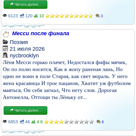
Читать далее...
6123
120
10
3
Месси после финала
Поэзия
21 июля 2026
nycbrooklyn
Лёня Месси горько плачет, Недостался фифы мячик,
Он по полю носится, Как в жопу раненая лань, Но
один не воин в поле Старая, как свет мораль. У него
жена красавица И трое пацанов, Хватит уж футболом
маяться, Он себя загнал, Что нету слов. Дорогая
Антонелла, Оттощи ты Лёньку от...
Читать далее...
6853
46
4.6
6