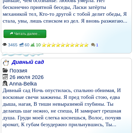
раньше, Чем осознанье: любовь умерла. Нет
бесконечно приятной беседы, Ласки затёрты
механикой тел, Кто-то другой с тобой делит обеды, Я
стала, увы, лишь списком из дел. Я вновь разжигаю...
Читать далее...
3465
60
10
1
Дивный сад
Поэзия
26 июля 2026
Anna-Belka
Дивный сад Ночь опустилась, спальню обнимая, И
восковые свечи зажжены. Я пред тобой стою, едва
дыша, нагая, В тиши невыразимой глубины. Ты
делаешь шаг нежно, не спеша, И замирает грешная
душа. Груди моей слегка коснешься, Волос, почуяв
аромат, К губам безудержно прильнувшись, Ты...