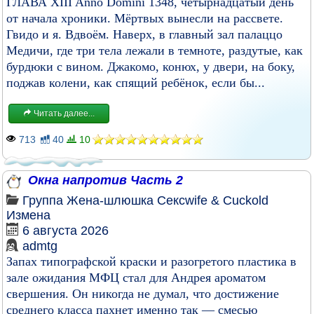
ГЛАВА XIII Anno Domini 1348, четырнадцатый день
от начала хроники. Мёртвых вынесли на рассвете.
Гвидо и я. Вдвоём. Наверх, в главный зал палаццо
Медичи, где три тела лежали в темноте, раздутые, как
бурдюки с вином. Джакомо, конюх, у двери, на боку,
поджав колени, как спящий ребёнок, если бы...
Читать далее...
713
40
10
Окна напротив Часть 2
Группа
Жена-шлюшка
Сексwife & Cuckold
Измена
6 августа 2026
admtg
Запах типографской краски и разогретого пластика в
зале ожидания МФЦ стал для Андрея ароматом
свершения. Он никогда не думал, что достижение
среднего класса пахнет именно так — смесью