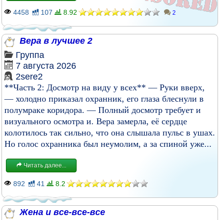
4458
107
8.92
2
Вера в лучшее 2
Группа
7 августа 2026
2sere2
**Часть 2: Досмотр на виду у всех** — Руки вверх,
— холодно приказал охранник, его глаза блеснули в
полумраке коридора. — Полный досмотр требует и
визуального осмотра и. Вера замерла, её сердце
колотилось так сильно, что она слышала пульс в ушах.
Но голос охранника был неумолим, а за спиной уже...
Читать далее...
892
41
8.2
Жена и все-все-все