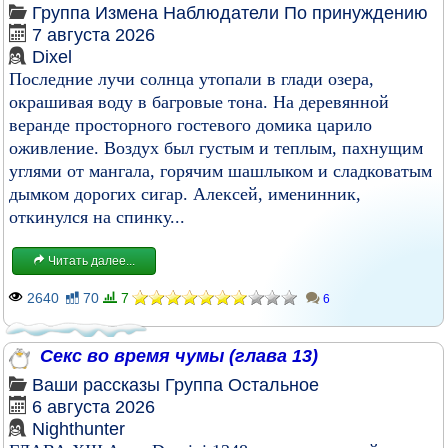
Группа
Измена
Наблюдатели
По принуждению
7 августа 2026
Dixel
Последние лучи солнца утопали в глади озера,
окрашивая воду в багровые тона. На деревянной
веранде просторного гостевого домика царило
оживление. Воздух был густым и теплым, пахнущим
углями от мангала, горячим шашлыком и сладковатым
дымком дорогих сигар. Алексей, именинник,
откинулся на спинку...
Читать далее...
2640
70
7
6
Секс во время чумы (глава 13)
Ваши рассказы
Группа
Остальное
6 августа 2026
Nighthunter