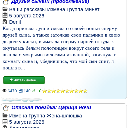
Друзья сына!!! (продолжение)
Ваши рассказы
Измена
Группа
Минет
5 августа 2026
Denil
Когда приняла душ и смыла со своей попки сперму
друзей сына, а также затолкав свои пальчики в свою
дырочку киски, вымазала сперму парней оттуда, я
окуталась белым полотенцем вокруг своего тела и
вышла с мокрыми волосами из ванной, заглянула в
комнату сына и, убедившись, что мой сын спит, я
пошла в...
Читать далее...
6470
140
10
Опасная поездка: Царица ночи
Измена
Группа
Жена-шлюшка
5 августа 2026