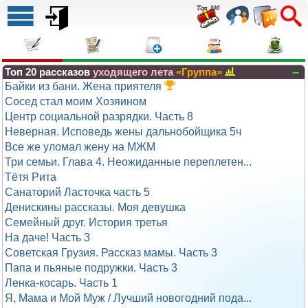
–
Топ 20 рассказов
уходящего лета
«Группа»
Байки из бани. Жена приятеля
Сосед стал моим Хозяином
Центр социальной разрядки. Часть 8
Неверная. Исповедь жены дальнобойщика 5ч
Все же уломал жену на МЖМ
Три семьи. Глава 4. Неожиданные переплетен...
Тётя Рита
Санаторий Ласточка часть 5
Денискины рассказы. Моя девушка
Семейный друг. История третья
На даче! Часть 3
Советская Грузия. Рассказ мамы. Часть 3
Папа и пьяные подружки. Часть 3
Ленка-косарь. Часть 1
Я, Мама и Мой Муж / Лучший новогодний пода...