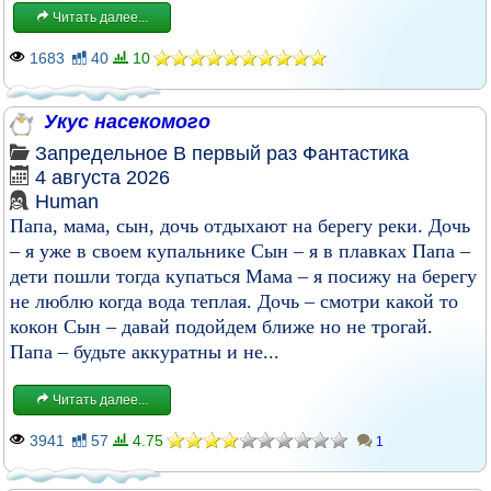
Читать далее...
1683
40
10
Укус насекомого
Запредельное
В первый раз
Фантастика
4 августа 2026
Human
Папа, мама, сын, дочь отдыхают на берегу реки. Дочь
– я уже в своем купальнике Сын – я в плавках Папа –
дети пошли тогда купаться Мама – я посижу на берегу
не люблю когда вода теплая. Дочь – смотри какой то
кокон Сын – давай подойдем ближе но не трогай.
Папа – будьте аккуратны и не...
Читать далее...
3941
57
4.75
1