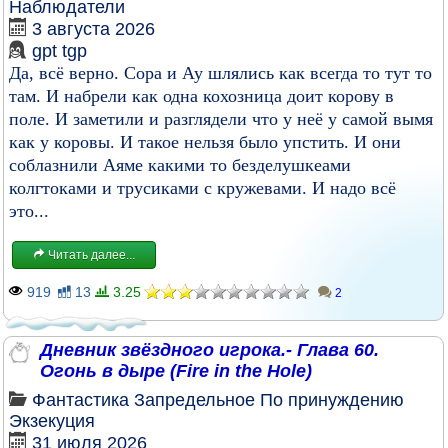
Наблюдатели
3 августа 2026
gpt tgp
Да, всё верно. Сора и Ау шлялись как всегда то тут то
там. И набрели как одна кохозница доит корову в
поле. И заметили и разглядели что у неё у самой вымя
как у коровы. И такое нельзя было упстить. И они
соблазнили Аяме какими то безделушкеами
колгтоками и трусиками с кружевами. И надо всё
это...
Читать далее...
919
13
3.25
2
Дневник звёздного игрока.- Глава 60.
Огонь в дыре (Fire in the Hole)
Фантастика
Запредельное
По принуждению
Экзекуция
31 июля 2026