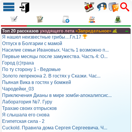
–
Топ 20 рассказов
уходящего лета
«Запредельное»
Я нашел неизвестные грибы…Гл.17
Отпуск в Болгарии с мамой
Насилие семьи Ивановых. Часть 1 возможно п...
Первые месяцы после замужества. Часть 4: О...
Город (с)траха
По ту сторону 1 - Ведомые
Золото лепрекона 2. В гостях у Сказки. Час...
Пьяная Вика в гостях у бомжей
Чародейки_03
Приключения Дианы в мире зомби-апокалипсис...
Лаборатория №7. Гуру
Трахаю своих отпрысков
Я слышала его снова
Египетская сила - 2
Cuckold. Правила дома Сергея Сергеевича. Ч...