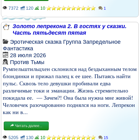
7372
120
10
1
Золото лепрекона 2. В гостях у сказки.
Часть пятьдесят пятая
Эротическая сказка
Группа
Запредельное
Фантастика
28 июля 2026
Против Тьмы
Румпельштильцхен склонился над бездыханным телом
блондинки и прижал палец к ее шее. Пытаясь найти
пульс. Сквозь тело девушки пробивали едва
различимые токи и эманации. Жизнь стремительно
покидала ее. — Зачем?! Она была нужна мне живой!
Человечек разочарованно поднялся на ноги. Лепрекон
как ни в...
Читать далее...
5205
130
10
15