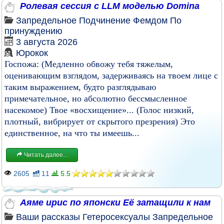
Ролевая сессия с LLM моделью Domina
Запредельное
Подчинение
Фемдом
По
принуждению
3 августа 2026
Юрокок
Госпожа: (Медленно обвожу тебя тяжелым,
оценивающим взглядом, задерживаясь на твоем лице с
таким выражением, будто разглядываю
примечательное, но абсолютно бессмысленное
насекомое) Твое «восхищение»... (Голос низкий,
плотный, вибрирует от скрытого презрения) Это
единственное, на что ты имеешь...
Читать далее...
2605
11
5.5
Аяме ирис по японски Её затащили к нам
Ваши рассказы
Гетеросексуалы
Запредельное