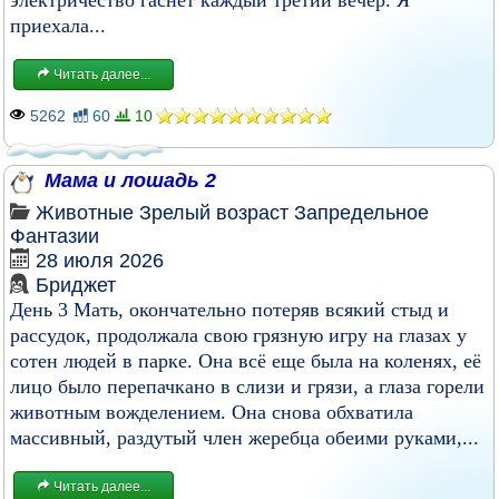
электричество гаснет каждый третий вечер. Я
приехала...
Читать далее...
5262
60
10
Мама и лошадь 2
Животные
Зрелый возраст
Запредельное
Фантазии
28 июля 2026
Бриджет
День 3 Мать, окончательно потеряв всякий стыд и
рассудок, продолжала свою грязную игру на глазах у
сотен людей в парке. Она всё еще была на коленях, её
лицо было перепачкано в слизи и грязи, а глаза горели
животным вожделением. Она снова обхватила
массивный, раздутый член жеребца обеими руками,...
Читать далее...