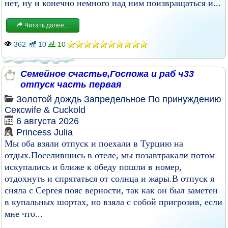
нет, ну и конечно немного над ним поизвращаться и...
Читать далее...
362
10
10
Семейное счастье,Госпожа и раб ч33
отпуск часть первая
Золотой дождь
Запредельное
По принуждению
Сексwife & Cuckold
6 августа 2026
Princess Julia
Мы оба взяли отпуск и поехали в Турцию на
отдых.Поселившись в отеле, мы позавтракали потом
искупались и ближе к обеду пошли в номер,
отдохнуть и спрятаться от солнца и жары.В отпуск я
сняла с Сергея пояс верности, так как он был заметен
в купальных шортах, но взяла с собой пригрозив, если
мне что...