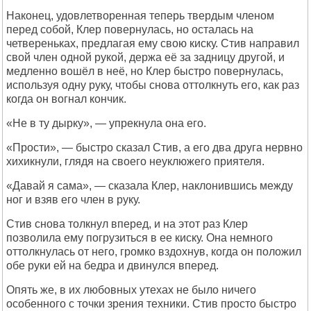
Наконец, удовлетворенная теперь твердым членом
перед собой, Клер повернулась, но осталась на
четвереньках, предлагая ему свою киску. Стив направил
свой член одной рукой, держа её за задницу другой, и
медленно вошёл в неё, но Клер быстро повернулась,
используя одну руку, чтобы снова оттолкнуть его, как раз
когда он вогнал кончик.
«Не в ту дырку», — упрекнула она его.
«Прости», — быстро сказал Стив, а его два друга нервно
хихикнули, глядя на своего неуклюжего приятеля.
«Давай я сама», — сказала Клер, наклонившись между
ног и взяв его член в руку.
Стив снова толкнул вперед, и на этот раз Клер
позволила ему погрузиться в ее киску. Она немного
оттолкнулась от него, громко вздохнув, когда он положил
обе руки ей на бедра и двинулся вперед.
Опять же, в их любовных утехах не было ничего
особенного с точки зрения техники. Стив просто быстро