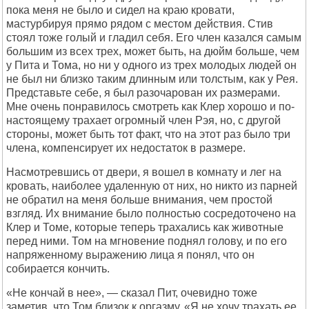
пока меня не было и сидел на краю кровати,
мастурбируя прямо рядом с местом действия. Стив
стоял тоже голый и гладил себя. Его член казался самым
большим из всех трех, может быть, на дюйм больше, чем
у Пита и Тома, но ни у одного из трех молодых людей он
не был ни близко таким длинным или толстым, как у Рея.
Представьте себе, я был разочарован их размерами.
Мне очень понравилось смотреть как Клер хорошо и по-
настоящему трахает огромный член Рэя, но, с другой
стороны, может быть тот факт, что на этот раз было три
члена, компенсирует их недостаток в размере.
Насмотревшись от двери, я вошел в комнату и лег на
кровать, наиболее удаленную от них, но никто из парней
не обратил на меня больше внимания, чем простой
взгляд. Их внимание было полностью сосредоточено на
Клер и Томе, которые теперь трахались как животные
перед ними. Том на мгновение поднял голову, и по его
напряженному выражению лица я понял, что он
собирается кончить.
«Не кончай в нее», — сказал Пит, очевидно тоже
заметив, что Том близок к оргазму. «Я не хочу трахать ее