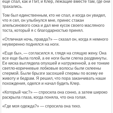
еще спал, как и Пит, и Клер, лежащие вместе там, где они
трахались.
Том был единственным, кто не спал, и когда он увидел,
что я сел, он улыбнулся мне, принес стакан
апельсинового сока и дал мне кусок своего масляного
тоста, который я с благодарностью принял.
«Отличная ночь, правда?» — сказал он, когда я немного
неуверенно поднялся на ноги.
«Еще бы», — согласился я, глядя на спящую жену. Она
все еще была голой, а ее ноги были слегка раздвинуты.
Ее киска выглядела опухшей и натруженной, а ее тонкие
светло-коричневые лобковые волосы были склеены
спермой. Были брызги засохшей спермы по всему ее
животу и бедрам. Я решил, что пора заканчивать наши
похождения, оделся и начал будить Клер.
«Который час?» — спросила она сонно, а затем широко
раскрыла глаза, когда поняла, что она голая.
«Где моя одежда?» — спросила она тихо.