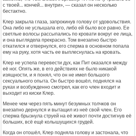
с твоей... кончей... внутри», — сказал он несколько
бестактно.
Клер закрыла глаза, запрокинув голову от удовольствия.
Она либо не услышала его, либо ей было все равно. Ее
светлые волосы рассыпались по кровати вокруг ее лица,
и она выглядела прекрасно. Том внезапно быстро
откатился и отвернулся, его сперма в основном попала
ему на руку, хотя часть ее выплеснулась на кровать.
Клер не успела перевести дух, как Пит оказался между
её ног. Опять же, в его действиях не было никакой
изящности, и я понял, что он не имел большого
сексуального опыта. Он быстро вошёл, поднялся на
руках и возбужденно смотрел, как его член входит и
выходит из киски Клер.
Менее чем через пять минут безумных толчков он
внезапно дернулся и вытащил из неё свой член. Его
сперма брызнула струей на её живот почти достигнув её
больших, всё ещё колышущихся грудей.
Когда он отошёл, Клер подняла голову и застонала, что