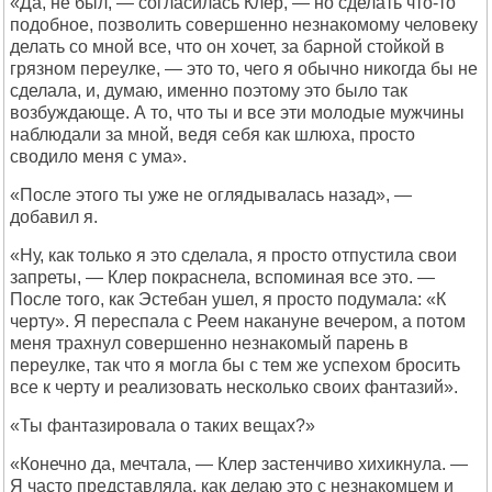
«Да, не был, — согласилась Клер, — но сделать что-то
подобное, позволить совершенно незнакомому человеку
делать со мной все, что он хочет, за барной стойкой в
грязном переулке, — это то, чего я обычно никогда бы не
сделала, и, думаю, именно поэтому это было так
возбуждающе. А то, что ты и все эти молодые мужчины
наблюдали за мной, ведя себя как шлюха, просто
сводило меня с ума».
«После этого ты уже не оглядывалась назад», —
добавил я.
«Ну, как только я это сделала, я просто отпустила свои
запреты, — Клер покраснела, вспоминая все это. —
После того, как Эстебан ушел, я просто подумала: «К
черту». Я переспала с Реем накануне вечером, а потом
меня трахнул совершенно незнакомый парень в
переулке, так что я могла бы с тем же успехом бросить
все к черту и реализовать несколько своих фантазий».
«Ты фантазировала о таких вещах?»
«Конечно да, мечтала, — Клер застенчиво хихикнула. —
Я часто представляла, как делаю это с незнакомцем и