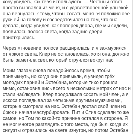
хочу увидеть, как тебя используют». — Честный ответ
просто вырвался из меня, и с удовлетворённой улыбкой
она вернулась к тому, чтобы сосать меня. Я положил обе
руки ей на голову и сосредоточился на том, что она
делала, когда увидел, как поперек двора, где мы сидели,
появилась полоса света, когда задние двери
приоткрылись.
Через мгновение полоса расширилась, и я зажмурился
от яркого света. Клер не остановилась, хотя она, должно
быть, заметила свет, который струился вокруг нас.
Моим глазам снова понадобилось время, чтобы
привыкнуть, но когда они привыкли, я увидел трёх
молодых парней и Эстебана, которые тихо прошли
мимо, остановившись всего в нескольких метрах от нас и
стали наблюдать. Клер продолжала сосать мой член, а я
искоса поглядывал за четырьмя другими мужчинами,
которые смотрели на нас. Эстебан достал свой член из
брюк и начал мастурбировать, Пит и Стив сделали то же
самое, но Том по какой-то причине остался в стороне. Я
не мог многое разглядеть с того места, где был, когда их
силуэты отразились на свете изнутри, но потом Эстебан