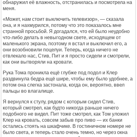
обнаружил её влажность, отстранилась и посмотрела на
меня.
«Может, нам стоит выключить телевизор», — сказала
она, и я нахмурился, потому что это показалось мне
странной просьбой. Я догадался, что ей было неудобно
что-либо делать в невыгодном свете, исходящем от
маленького экрана, поэтому я встал и выключил его, а
они возобновили поцелуи. Теперь, когда ничего не
отвлекало нас, Стив, Пит и я просто сидели и смотрели,
как они вытворяли на кровати.
Рука Тома проникла ещё глубже под подол и Клер
раздвинула бедра ещё шире, чтобы ему было удобнее, а
потом она слегка застонала, когда он, вероятно, ввел
пальцы во влагалище.
Я вернулся к стулу, рядом с которым сидел Стив,
который смотрел, как будто никогда раньше ничего
подобного не видел. Пит тоже смотрел, как Том уложил
Клер на кровать, совсем забыв про пиво — их банки
остались стоять на шкафчике. В гостиничном номере не
было света, и теперь стало очень темно, но через окна