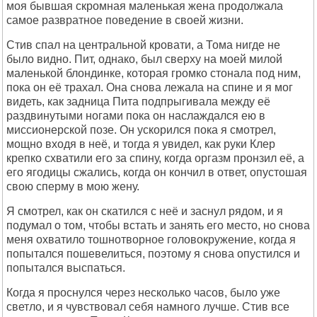
моя бывшая скромная маленькая жена продолжала
самое развратное поведение в своей жизни.
Стив спал на центральной кровати, а Тома нигде не
было видно. Пит, однако, был сверху на моей милой
маленькой блондинке, которая громко стонала под ним,
пока он её трахал. Она снова лежала на спине и я мог
видеть, как задница Пита подпрыгивала между её
раздвинутыми ногами пока он наслаждался ею в
миссионерской позе. Он ускорился пока я смотрел,
мощно входя в неё, и тогда я увидел, как руки Клер
крепко схватили его за спину, когда оргазм пронзил её, а
его ягодицы сжались, когда он кончил в ответ, опустошая
свою сперму в мою жену.
Я смотрел, как он скатился с неё и заснул рядом, и я
подумал о том, чтобы встать и занять его место, но снова
меня охватило тошнотворное головокружение, когда я
попытался пошевелиться, поэтому я снова опустился и
попытался выспаться.
Когда я проснулся через несколько часов, было уже
светло, и я чувствовал себя намного лучше. Стив все