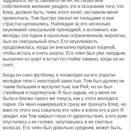
задумался, не остановить ли ее, но снова мое
собственное желание увидеть это и осознание того, что
Клер, должно быть, тоже этого хочет, заставили меня
промолчать. Том быстро ласкал ее пальцами и они
страстно целовались. Наблюдая за его несколько
неуклюжей сексуальной прелюдией, я вспомнил, как
молоды эти парни и насколько ограниченным, вероятно,
был их сексуальный опыт. Его неуклюжесть
продолжилась, когда он внезапно прервал поцелуй,
чтобы встать и снять шорты. Его член был уже твердым,
выскочил из шорт и встал по стойке смирно, когда он их
снял.
Когда он снял футболку, я посмотрел на его упругое
молодое тело с некоторой завистью. Том был далеко не
таким большим и мускулистым, как Рей, но он был
стройным и подтянутым. Я был худым, но у меня не
было и близко такого же тонуса, как у этого молодого
парня. Он явно намеревался сразу же трахнуть Клер, но
вместо этого она схватила его член и взяла его в рот. Я
увидел, как Том закрыл глаза от удовольствия, а его руки
опустились к ее голове, запутавшись в ее светлых
волосах. Его член был довольно средним, может быть,