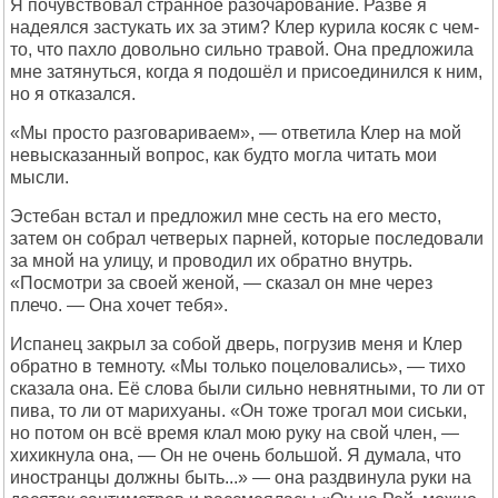
Я почувствовал странное разочарование. Разве я
надеялся застукать их за этим? Клер курила косяк с чем-
то, что пахло довольно сильно травой. Она предложила
мне затянуться, когда я подошёл и присоединился к ним,
но я отказался.
«Мы просто разговариваем», — ответила Клер на мой
невысказанный вопрос, как будто могла читать мои
мысли.
Эстебан встал и предложил мне сесть на его место,
затем он собрал четверых парней, которые последовали
за мной на улицу, и проводил их обратно внутрь.
«Посмотри за своей женой, — сказал он мне через
плечо. — Она хочет тебя».
Испанец закрыл за собой дверь, погрузив меня и Клер
обратно в темноту. «Мы только поцеловались», — тихо
сказала она. Её слова были сильно невнятными, то ли от
пива, то ли от марихуаны. «Он тоже трогал мои сиськи,
но потом он всё время клал мою руку на свой член, —
хихикнула она, — Он не очень большой. Я думала, что
иностранцы должны быть...» — она раздвинула руки на