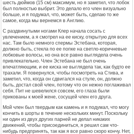
шесть дюймов (15 см) максимум, но я заметил, что лобок
был полностью выбрит. Это делало его член визуально
больше, и я подумал, что, может быть, сделаю то же
самое, когда мы вернемся в Англию.
С раздвинутыми ногами Клер начала сосать с
увлечением, а я смотрел на ее киску, открытую для всех
нас. Там было немного спермы Эстебана, которая,
должно быть, стекла по ее попке на светло-коричневые
лобковые волосы, но она все равно выглядела очень
привлекательно. Член Эстебана не был очень
впечатляющим, и ее киска не выглядела так, как будто ее
трахали. Я повернулся, чтобы посмотреть на Стива, и
заметил, что, когда он сдвигался на стуле, он, должно
быть, достал свой член, потому что он нежно поглаживал
себя. Пит не шевелился совсем, его глаза были
прикованы к моей жене, сосущей член его друга.
Мой член был твердым как камень и я подумал, что могу
кончить в шорты в течение нескольких минут. Поскольку
ни один из двух других парней не делал никаких
движений, чтобы присоединиться, я решил сам что-
нибудь предпринять, так как я все равно скоро кончу. Нет,