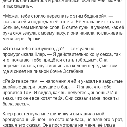
десяток сантиметров и рассмеялась: «Он не Рей, можно
и так сказать».
«Может, тебе стоило переспать с этим беднягой», —
сказал я ей и подождал её ответа. Её молчание сказало
больше, чем миллион слов. В свете луны я увидел, как её
рука скользнула к моему паху, и она начала поглаживать
меня через брюки.
«Это бы тебя возбудило, да? — сексуально
промурлыкала Клер. — Я действительно хочу секса, так
что, полагаю, тебе придётся стать твёрдым». Она
переместилась, опустившись на колени перед местом,
где я сидел на пивной бочке Эстебана.
«Ребята все там, — напомнил я ей и указал на закрытые
двойные двери, ведущие в бар. — Я знаю, что тебе
нравится Том. Я видел, как вы целуетесь, знаешь? И я
знаю, что они все хотят тебя. Они сказали мне, пока ты
была здесь».
Клер расстегнула мне ширинку и вытащила мой
эрегированный член, но остановилась, не взяв его в рот,
когда я это сказал. Она посмотрела на меня, её глаза