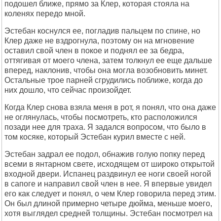
подошел ближе, прямо за Клер, которая стояла на
коленях передо мной.
Эстебан коснулся ее, погладив пальцем по спине, но
Клер даже не вздрогнула, поэтому он на мгновение
оставил свой член в покое и поднял ее за бедра,
оттягивая от моего члена, затем толкнул ее еще дальше
вперед, наклонив, чтобы она могла возобновить минет.
Остальные трое парней сгрудились поближе, когда до
них дошло, что сейчас произойдет.
Когда Клер снова взяла меня в рот, я понял, что она даже
не оглянулась, чтобы посмотреть, кто расположился
позади нее для траха. Я задался вопросом, что было в
том косяке, который Эстебан курил вместе с ней.
Эстебан задрал ее подол, обнажив голую попку перед
всеми в янтарном свете, исходящем от широко открытой
входной двери. Испанец раздвинул ее ноги своей ногой
в сапоге и направил свой член в нее. Я впервые увидел
его как следует и понял, о чем Клер говорила перед этим.
Он был длиной примерно четыре дюйма, меньше моего,
хотя выглядел средней толщины. Эстебан посмотрел на