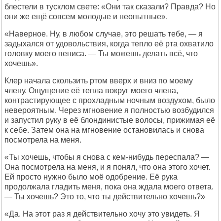
блестели в тусклом свете: «Они так сказали? Правда? Но
они же ещё совсем молодые и неопытные».
«Наверное. Ну, в любом случае, это решать тебе, — я
задыхался от удовольствия, когда тепло её рта охватило
головку моего пениса. — Ты можешь делать всё, что
хочешь».
Клер начала скользить ртом вверх и вниз по моему
члену. Ощущение её тепла вокруг моего члена,
контрастирующее с прохладным ночным воздухом, было
невероятным. Через мгновение я полностью возбудился
и запустил руку в её блондинистые волосы, прижимая её
к себе. Затем она на мгновение остановилась и снова
посмотрела на меня.
«Ты хочешь, чтобы я снова с кем-нибудь переспала? —
Она посмотрела на меня, и я понял, что она этого хочет.
Ей просто нужно было моё одобрение. Её рука
продолжала гладить меня, пока она ждала моего ответа.
— Ты хочешь? Это то, что ты действительно хочешь?»
«Да. На этот раз я действительно хочу это увидеть. Я