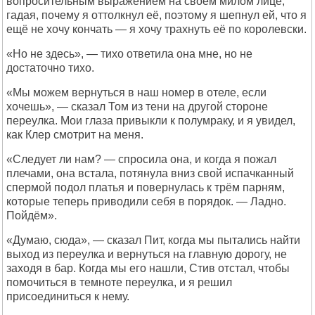
вопросительным выражением на своём милом лице,
гадая, почему я оттолкнул её, поэтому я шепнул ей, что я
ещё не хочу кончать — я хочу трахнуть её по королевски.
«Но не здесь», — тихо ответила она мне, но не
достаточно тихо.
«Мы можем вернуться в наш номер в отеле, если
хочешь», — сказал Том из тени на другой стороне
переулка. Мои глаза привыкли к полумраку, и я увидел,
как Клер смотрит на меня.
«Следует ли нам? — спросила она, и когда я пожал
плечами, она встала, потянула вниз свой испачканный
спермой подол платья и повернулась к трём парням,
которые теперь приводили себя в порядок. — Ладно.
Пойдём».
«Думаю, сюда», — сказал Пит, когда мы пытались найти
выход из переулка и вернуться на главную дорогу, не
заходя в бар. Когда мы его нашли, Стив отстал, чтобы
помочиться в темноте переулка, и я решил
присоединиться к нему.