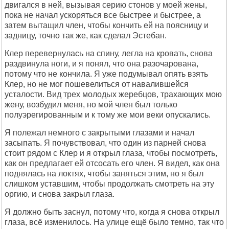
двигался в ней, вызывая серию стонов у моей жены,
пока не начал ускоряться все быстрее и быстрее, а
затем вытащил член, чтобы кончить ей на поясницу и
задницу, точно так же, как сделал Эстебан.
Клер перевернулась на спину, легла на кровать, снова
раздвинула ноги, и я понял, что она разочарована,
потому что не кончила. Я уже подумывал опять взять
Клер, но не мог пошевелиться от навалившейся
усталости. Вид трех молодых жеребцов, трахающих мою
жену, возбудил меня, но мой член был только
полуэрегированным и к тому же мои веки опускались.
Я полежал немного с закрытыми глазами и начал
засыпать. Я почувствовал, что один из парней снова
стоит рядом с Клер и я открыл глаза, чтобы посмотреть,
как он предлагает ей отсосать его член. Я видел, как она
поднялась на локтях, чтобы заняться этим, но я был
слишком уставшим, чтобы продолжать смотреть на эту
оргию, и снова закрыл глаза.
Я должно быть заснул, потому что, когда я снова открыл
глаза, всё изменилось. На улице ещё было темно, так что