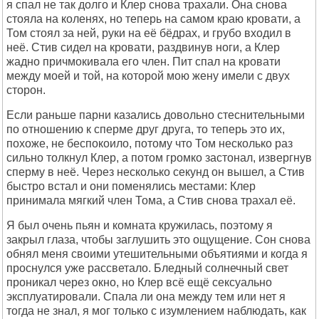
я спал не так долго и Клер снова трахали. Она снова
стояла на коленях, но теперь на самом краю кровати, а
Том стоял за ней, руки на её бёдрах, и грубо входил в
неё. Стив сидел на кровати, раздвинув ноги, а Клер
жадно причмокивала его член. Пит спал на кровати
между моей и той, на которой мою жену имели с двух
сторон.
Если раньше парни казались довольно стеснительными
по отношению к сперме друг друга, то теперь это их,
похоже, не беспокоило, потому что Том несколько раз
сильно толкнул Клер, а потом громко застонал, извергнув
сперму в неё. Через несколько секунд он вышел, а Стив
быстро встал и они поменялись местами: Клер
принимала мягкий член Тома, а Стив снова трахал её.
Я был очень пьян и комната кружилась, поэтому я
закрыл глаза, чтобы заглушить это ощущение. Сон снова
обнял меня своими утешительными объятиями и когда я
проснулся уже рассветало. Бледный солнечный свет
проникал через окно, но Клер всё ещё сексуально
эксплуатировали. Спала ли она между тем или нет я
тогда не знал, я мог только с изумлением наблюдать, как