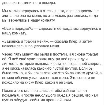
дверь из гостиничного номера.
Мы молча вернулись в отель, и я задался вопросом, не
злится ли она на меня, но эта мысль развеялась, когда
мы вернулись в нашу комнату.
«Все в порядке?» — спросил я её, когда мы вернулись в
нашу комнату.
«Заткнись и трахни меня», — сказала Клер, а затем
наклонилась и поцеловала меня.
Через пять минут мы были в постели, и я снова трахал
её. Я всё ещё чувствовал внутри неё прохладу и
липкость, которые выдавали остатки вчерашней спермы,
а её киска казалась какой-то пустой внутри. Если бы
было темно, я бы поклялся, что это была кто-то другой, а
не моя обычно узкая маленькая жена. Это совсем не
походило на киску Клер, какой я её знал.
После этого мы выспались, чтобы избавиться от
похмелья, и после небольшого обеда я решил, что нам
нужно обсудить события прошлой ночи.