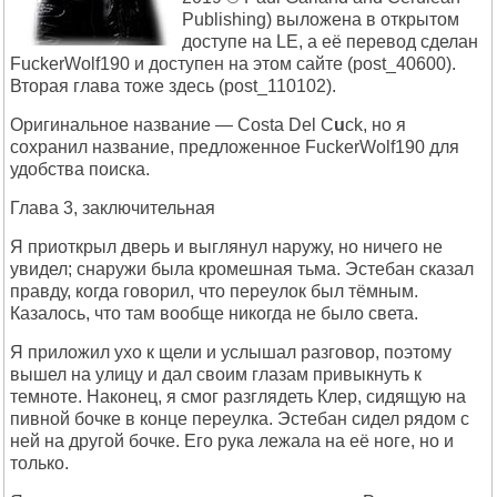
Publishing) выложена в открытом
доступе на LE, а её перевод сделан
FuckerWolf190 и доступен на этом сайте (post_40600).
Вторая глава тоже здесь (post_110102).
Оригинальное название — Costa Del C
u
ck, но я
сохранил название, предложенное FuckerWolf190 для
удобства поиска.
Глава 3, заключительная
Я приоткрыл дверь и выглянул наружу, но ничего не
увидел; снаружи была кромешная тьма. Эстебан сказал
правду, когда говорил, что переулок был тёмным.
Казалось, что там вообще никогда не было света.
Я приложил ухо к щели и услышал разговор, поэтому
вышел на улицу и дал своим глазам привыкнуть к
темноте. Наконец, я смог разглядеть Клер, сидящую на
пивной бочке в конце переулка. Эстебан сидел рядом с
ней на другой бочке. Его рука лежала на её ноге, но и
только.