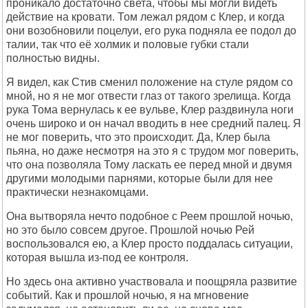
проникало достаточно света, чтобы мы могли видеть
действие на кровати. Том лежал рядом с Клер, и когда
они возобновили поцелуи, его рука подняла ее подол до
талии, так что её холмик и половые губки стали
полностью видны.
Я видел, как Стив сменил положение на стуле рядом со
мной, но я не мог отвести глаз от такого зрелища. Когда
рука Тома вернулась к ее вульве, Клер раздвинула ноги
очень широко и он начал вводить в нее средний палец. Я
не мог поверить, что это происходит. Да, Клер была
пьяна, но даже несмотря на это я с трудом мог поверить,
что она позволяла Тому ласкать ее перед мной и двумя
другими молодыми парнями, которые были для нее
практически незнакомцами.
Она вытворяла нечто подобное с Реем прошлой ночью,
но это было совсем другое. Прошлой ночью Рей
воспользовался ею, а Клер просто поддалась ситуации,
которая вышла из-под ее контроля.
Но здесь она активно участвовала и поощряла развитие
событий. Как и прошлой ночью, я на мгновение