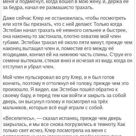
меня и подмигнул, когда вошел в мою жену, и, держа ее
за бедра, начал ее размашисто трахать.
Даже сейчас Клер не остановилась, чтобы посмотреть
или хотя бы признать, что с ней делают. Только когда
Эстебан начал трахать её немного сильнее и быстрее,
она наконец-то застонала, плотно охватив мой член
губами. Эстебан трахал её около пяти минут, прежде чем
наконец вытащил член и, поместив его между её
ягодицами, кончил ей на нижнюю часть спины. Струи его
семени вытекали, стекая вниз и исчезая из виду, когда он
отступил и убрал член.
Мой член пульсировал во рту Клер, и я был готов
кончить, поэтому я оттолкнул её голову, прежде чем это
произошло. Я видел, как Эстебан пошёл обратно к
своему бару, и перед тем как войти и закрыть за собой
дверь, он высунул голову и посмотрел на трёх
мальчиков, которые всё ещё играли с собой.
«Веселитесь», — сказал испанец, прежде чем дверь
закрылась, и мы все снова погрузились в темноту. Как
только свет исчез, Клер посмотрела на меня с