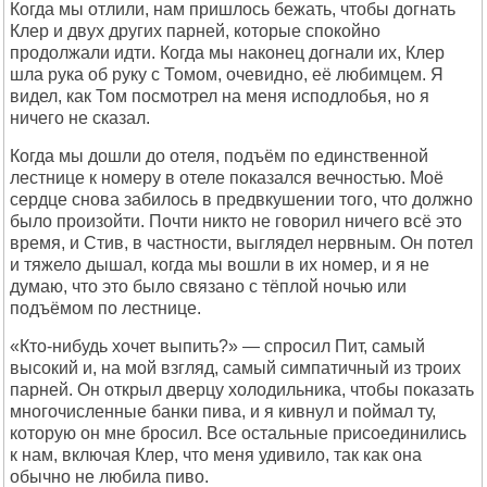
Когда мы отлили, нам пришлось бежать, чтобы догнать
Клер и двух других парней, которые спокойно
продолжали идти. Когда мы наконец догнали их, Клер
шла рука об руку с Томом, очевидно, её любимцем. Я
видел, как Том посмотрел на меня исподлобья, но я
ничего не сказал.
Когда мы дошли до отеля, подъём по единственной
лестнице к номеру в отеле показался вечностью. Моё
сердце снова забилось в предвкушении того, что должно
было произойти. Почти никто не говорил ничего всё это
время, и Стив, в частности, выглядел нервным. Он потел
и тяжело дышал, когда мы вошли в их номер, и я не
думаю, что это было связано с тёплой ночью или
подъёмом по лестнице.
«Кто-нибудь хочет выпить?» — спросил Пит, самый
высокий и, на мой взгляд, самый симпатичный из троих
парней. Он открыл дверцу холодильника, чтобы показать
многочисленные банки пива, и я кивнул и поймал ту,
которую он мне бросил. Все остальные присоединились
к нам, включая Клер, что меня удивило, так как она
обычно не любила пиво.