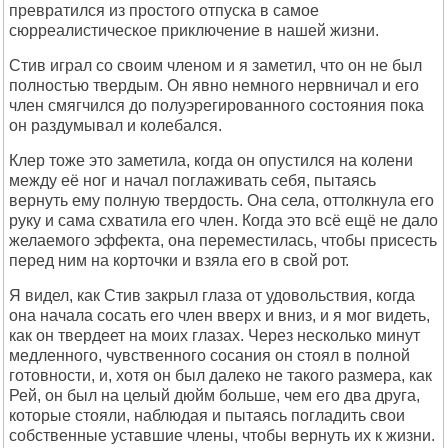
превратился из простого отпуска в самое
сюрреалистическое приключение в нашей жизни.
Стив играл со своим членом и я заметил, что он не был
полностью твердым. Он явно немного нервничал и его
член смягчился до полуэрегированного состояния пока
он раздумывал и колебался.
Клер тоже это заметила, когда он опустился на колени
между её ног и начал поглаживать себя, пытаясь
вернуть ему полную твердость. Она села, оттолкнула его
руку и сама схватила его член. Когда это всё ещё не дало
желаемого эффекта, она переместилась, чтобы присесть
перед ним на корточки и взяла его в свой рот.
Я видел, как Стив закрыл глаза от удовольствия, когда
она начала сосать его член вверх и вниз, и я мог видеть,
как он твердеет на моих глазах. Через несколько минут
медленного, чувственного сосания он стоял в полной
готовности, и, хотя он был далеко не такого размера, как
Рей, он был на целый дюйм больше, чем его два друга,
которые стояли, наблюдая и пытаясь погладить свои
собственные уставшие члены, чтобы вернуть их к жизни.