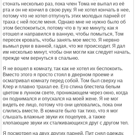
стонать несколько раз, пока член Тома не выпал из её
рта и он не кончил в свою руку. Я не хотел кончать в нее,
потому что не хотел отпугнуть этих молодых парней от
траха с ней после меня. Однако мне не нужно было об
этом беспокоиться, потому что в ту же минуту, как я
отошел и направился в ванную, чтобы помыться, Том
пересек кровать, чтобы занять мое место. Я нервно
вымыл руки в ванной, гадая, что же происходит. Я дал
им несколько минут, чтобы они могли как следует начать,
прежде чем вернуться в спальню.
Я не вошел в комнату, так как не хотел их беспокоить.
Вместо этого я просто стоял в дверном проеме и
осматривал комнату перед собой. Том был сверху на
Клер и плавно трахал ее. Его спина блестела белым
цветом в лунном свете, проникающем через окно, когда
он поднимался и опускался на моей жене. Я не мог
видеть ее лицо, потому что они целовались, пока они
слились вместе. В комнате было так тихо, что я мог
слышать влажные звуки их поцелуев, а также
хлопающие звуки их сталкивающихся друг с другом тел.
Я посмотрел на двух других парней. Пит снял одежду,