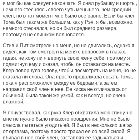
я мог бы как следует накончать. Я снял рубашку и шорты,
немного стесняясь своего чуть меньшего, чем средний
член, но в тот момент мне было все равно. Если бы член
Тома был таким же большим, как у Рэя, я бы, возможно,
немного стеснялся, но он был среднего размера,
поэтому я не слишком волновался.
Стив и Пит смотрели на меня, но не двигались, однако я
видел, как Том смотрел на меня с вопросом в глазах,
гадая, не хочу ли я вернуть свою жену себе, поэтому я
подмигнул ему и сказал, чтобы он оставался на месте.
Клер повернула голову, чтобы посмотреть на меня, но не
сказала ни слова. Она просто продолжала сосать Тома,
пока я расположился между ее бедрами, а затем
направил свой член в нее. Ее киска не отличалась от
обычной, была такой же узкой, как и всегда, но очень
влажной.
Я почувствовал, как рука Клер обхватила мою спину, но
мне не нужно было никакого поощрения. Мне не было
смысла пытаться угодить ей. Я был в нескольких шагах
от оргазма, поэтому просто трахал ее со всей силой. Я
вбивал в нее свой член, заставляя ее задыхаться и