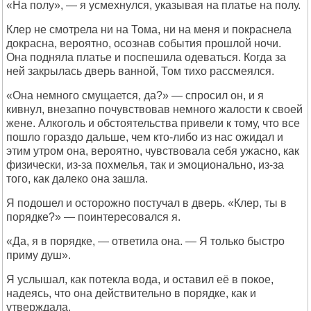
«На полу», — я усмехнулся, указывая на платье на полу.
Клер не смотрела ни на Тома, ни на меня и покраснела
докрасна, вероятно, осознав события прошлой ночи.
Она подняла платье и поспешила одеваться. Когда за
ней закрылась дверь ванной, Том тихо рассмеялся.
«Она немного смущается, да?» — спросил он, и я
кивнул, внезапно почувствовав немного жалости к своей
жене. Алкоголь и обстоятельства привели к тому, что все
пошло гораздо дальше, чем кто-либо из нас ожидал и
этим утром она, вероятно, чувствовала себя ужасно, как
физически, из-за похмелья, так и эмоционально, из-за
того, как далеко она зашла.
Я подошел и осторожно постучал в дверь. «Клер, ты в
порядке?» — поинтересовался я.
«Да, я в порядке, — ответила она. — Я только быстро
приму душ».
Я услышал, как потекла вода, и оставил её в покое,
надеясь, что она действительно в порядке, как и
утверждала.