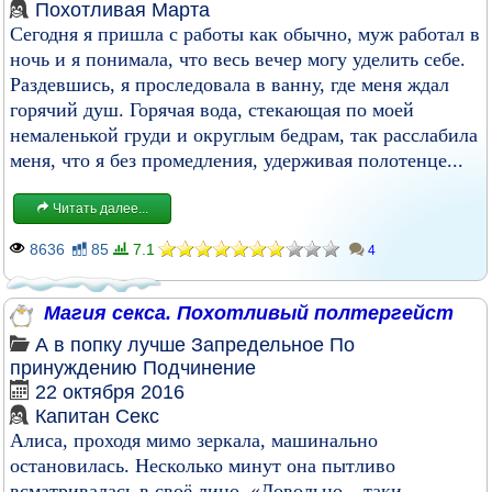
Похотливая Марта
Сегодня я пришла с работы как обычно, муж работал в
ночь и я понимала, что весь вечер могу уделить себе.
Раздевшись, я проследовала в ванну, где меня ждал
горячий душ. Горячая вода, стекающая по моей
немаленькой груди и округлым бедрам, так расслабила
меня, что я без промедления, удерживая полотенце...
Читать далее...
8636
85
7.1
4
Магия секса. Похотливый полтергейст
А в попку лучше
Запредельное
По
принуждению
Подчинение
22 октября 2016
Капитан Секс
Алиса, проходя мимо зеркала, машинально
остановилась. Несколько минут она пытливо
всматривалась в своё лицо. «Довольно – таки