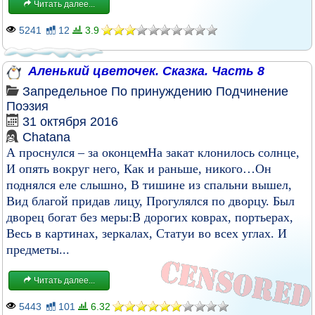
Читать далее...
5241
12
3.9
Аленький цветочек. Сказка. Часть 8
Запредельное
По принуждению
Подчинение
Поэзия
31 октября 2016
Chatana
А проснулся – за оконцемНа закат клонилось солнце,
И опять вокруг него, Как и раньше, никого…Он
поднялся еле слышно, В тишине из спальни вышел,
Вид благой придав лицу, Прогулялся по дворцу. Был
дворец богат без меры:В дорогих коврах, портьерах,
Весь в картинах, зеркалах, Статуи во всех углах. И
предметы...
Читать далее...
5443
101
6.32