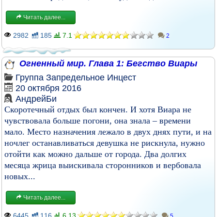
Читать далее...
2982
185
7.1
2
Огненный мир. Глава 1: Бегство Виары
Группа
Запредельное
Инцест
20 октября 2016
АндрейБи
Скоротечный отдых был кончен. И хотя Виара не
чувствовала больше погони, она знала – времени
мало. Место назначения лежало в двух днях пути, и на
ночлег останавливаться девушка не рискнула, нужно
отойти как можно дальше от города. Два долгих
месяца жрица выискивала сторонников и вербовала
новых...
Читать далее...
6445
116
6.13
5