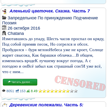
Аленький цветочек. Сказка. Часть 7
Запредельное
По принуждению
Подчинение
Поэзия
26 октября 2016
Chatana
Измотавшись до упаду, Шесть часов проспал он кряду,
Под собой примяв песок, Но согрелся и обсох.
Пробудился – буря мглоюНебеса уже не кроет, Солнце
жарит свысока, Как барашки облачка…В общем,
изменилась вродеК лучшему вокруг погода, А с
погодою и онВсё забыл как страшный сон!И уже всё,
что с ним...
Читать далее...
8051
153
8.49
Деревенские полежалки. Часть 5: