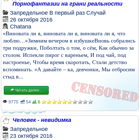
Порнофантазии на грани реальности
Запредельное
В первый раз
Случай
26 октября 2016
Chatana
«Виновата ли я, виновата ли я, виновата ли я, что
люблю…»Зимним вечером в избушкеВновь собрались
три подружки, Поболтать о том, о сём, Как обычно за
столом. Испекли пирог с вареньем, И под чай, под
настроенье, Чтобы время скоротать, Стали детство
вспоминать. «А давайте – ка, девчонки, Мы отбросим
стыд в...
Читать далее...
9775
54
6
Человек - невидимка
Запредельное
23 октября 2016