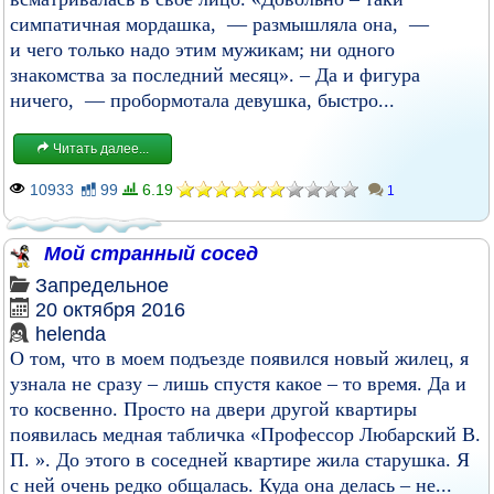
симпатичная мордашка, — размышляла она, —
и чего только надо этим мужикам; ни одного
знакомства за последний месяц». – Да и фигура
ничего, — пробормотала девушка, быстро...
Читать далее...
10933
99
6.19
1
Мой странный сосед
Запредельное
20 октября 2016
helenda
О том, что в моем подъезде появился новый жилец, я
узнала не сразу – лишь спустя какое – то время. Да и
то косвенно. Просто на двери другой квартиры
появилась медная табличка «Профессор Любарский В.
П. ». До этого в соседней квартире жила старушка. Я
с ней очень редко общалась. Куда она делась – не...