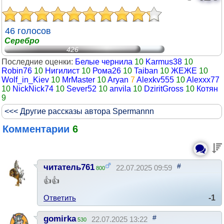
46 голосов
Серебро
426
Последние оценки:
Белые чернила
10
Karmus38
10
Robin76
10
Нигилист
10
Рома26
10
Taiban
10
ЖЕЖЕ
10
Wolf_in_Kiev
10
MrMaster
10
Aryan
7
Alexkv555
10
Alexxx77
10
NickNick74
10
Sever52
10
anvila
10
DziritGross
10
Котян
9
<<< Другие рассказы автора Spermannn
Комментарии
6
#
читатель761
22.07.2025 09:59
800
👍👍
Ответить
-1
#
gomirka
22.07.2025 13:22
530