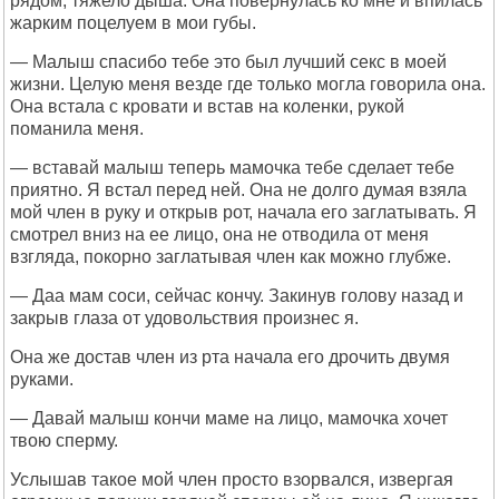
рядом, тяжело дыша. Она повернулась ко мне и впилась
жарким поцелуем в мои губы.
— Малыш спасибо тебе это был лучший секс в моей
жизни. Целую меня везде где только могла говорила она.
Она встала с кровати и встав на коленки, рукой
поманила меня.
— вставай малыш теперь мамочка тебе сделает тебе
приятно. Я встал перед ней. Она не долго думая взяла
мой член в руку и открыв рот, начала его заглатывать. Я
смотрел вниз на ее лицо, она не отводила от меня
взгляда, покорно заглатывая член как можно глубже.
— Даа мам соси, сейчас кончу. Закинув голову назад и
закрыв глаза от удовольствия произнес я.
Она же достав член из рта начала его дрочить двумя
руками.
— Давай малыш кончи маме на лицо, мамочка хочет
твою сперму.
Услышав такое мой член просто взорвался, извергая