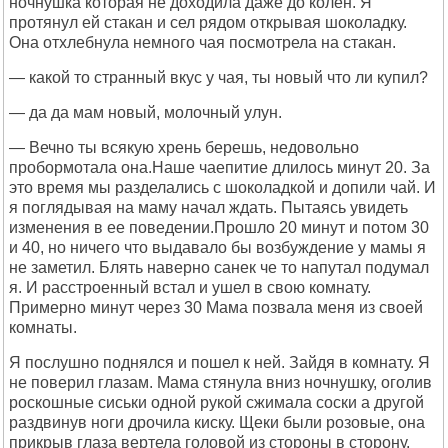
ночнушка которая не доходила даже до колен. Я
протянул ей стакан и сел рядом открывая шоколадку.
Она отхлебнула немного чая посмотрела на стакан.
— какой то странный вкус у чая, ты новый что ли купил?
— да да мам новый, молочный улун.
— Вечно ты всякую хрень берешь, недовольно
пробормотала она.Наше чаепитие длилось минут 20. За
это время мы разделались с шоколадкой и допили чай. И
я поглядывая на маму начал ждать. Пытаясь увидеть
изменения в ее поведении.Прошло 20 минут и потом 30
и 40, но ничего что выдавало бы возбуждение у мамы я
не заметил. Блять наверно санек че то напутал подумал
я. И расстроенный встал и ушел в свою комнату.
Примерно минут через 30 Мама позвала меня из своей
комнаты.
Я послушно поднялся и пошел к ней. Зайдя в комнату. Я
не поверил глазам. Мама стянула вниз ночнушку, оголив
роскошные сиськи одной рукой сжимала соски а другой
раздвинув ноги дрочила киску. Щеки были розовые, она
прикрыв глаза вертела головой из стороны в сторону,