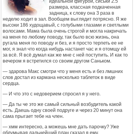
идеальной фигурой, сиськи 2.5
размера, классная подкаченная
задница, к слову она 3 раза в
неделю ходит в зал. Вообщем выглядит потрясно. Я же
высоки 186 худощавый, с голубыми глазами и светлыми
волосами. Мама была очень строгой и могла накричать
на меня по любому поводу, так было всю жизнь, она
ругала меня по поводу и без, и я просто терпеть ее не
мог, я знал что когда нибудь настанет час и я отомщу ей
за всё. Я всё думал как же мне с ней поступить. И как то
вечером я встретился со своим другом Саньком.
— здарова Макс смотри что у меня есть и без лмшних
слов достал из кармана несколько таблеток в виде
сердца.
— И что это с недоверием спросил я у него.
— Да ты че это же самый сильный возбудитель какой
есть. Даешь одну своей подруге и через 20 минут она
сама прыгает тебе на член.
— хмм интересно, а можешь мне дать парочку? Уже
обдумывая дальнейший план сказал я ему.