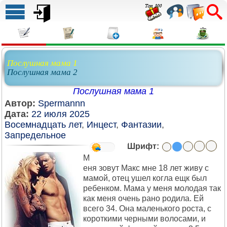
Послушная мама 1
Послушная мама 2
Послушная мама 1
Автор:
Spermannn
Дата:
22 июля 2025
Восемнадцать лет
,
Инцест
,
Фантазии
,
Запредельное
Шрифт:
М
еня зовут Макс мне 18 лет живу с
мамой, отец ушел когла ещк был
ребенком. Мама у меня молодая так
как меня очень рано родила. Ей
всего 34. Она маленького роста, с
короткими черными волосами, и