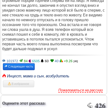
огромные порции горячей спермы ей на лицо. Я никогда
не кончал так долго, закончив я опустил взгляд вниз и
увидел свою мамочку лицо которой всё было в сперме, с
нее стекало на грудь и текло вниз по животу. Ее видимо
начало по немногу отпускать и в голову пришло
осознание того что произошло. Она встала и не говоря
ни слова ушла в душ. Я взяв телефон который все
снимал пошел к себе в комнату, лёг в кровать и
уставившись в потолок пытался успокоиться. Чтож
первая часть моего плана выполнена посмотрим что
будет дальше подумал я уснул
101972
84
6505
60
40
+9.26
[46]
Следующая часть
Инцест
,
мама и сын
,
возбудитель
В избранное
Пожаловаться на рассказ
Оцените этот рассказ:
426