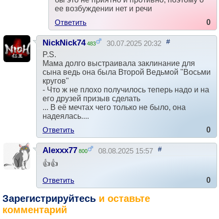
ее возбуждении нет и речи
Ответить
0
#
NickNick74
30.07.2025 20:32
483
P.S.
Мама долго выстраивала заклинание для
сына ведь она была Второй Ведьмой "Восьми
кругов"
- Что ж не плохо получилось теперь надо и на
его друзей призыв сделать
... В её мечтах чего только не было, она
надеялась....
Ответить
0
#
Alexxx77
08.08.2025 15:57
800
👍👍
Ответить
0
Зарегистрируйтесь
и оставьте
комментарий