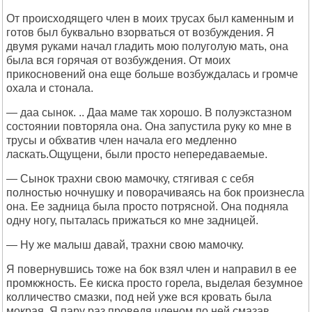
От происходящего член в моих трусах был каменным и
готов был буквально взорваться от возбуждения. Я
двумя руками начал гладить мою полуголую мать, она
была вся горячая от возбуждения. От моих
прикосновений она еще больше возбуждалась и громче
охала и стонала.
— даа сынок. .. Даа маме так хорошо. В полуэкстазном
состоянии повторяла она. Она запустила руку ко мне в
трусы и обхватив член начала его медленно
ласкать.Ощущени, были просто непередаваемые.
— Сынок трахни свою мамочку, стягивая с себя
полностью ночнушку и поворачиваясь на бок произнесла
она. Ее задница была просто потрясной. Она подняла
одну ногу, пыталась прижаться ко мне задницей.
— Ну же малыш давай, трахни свою мамочку.
Я повернувшись тоже на бок взял член и направил в ее
промкжность. Ее киска просто горела, выделая безумное
колличество смазки, под ней уже вся кровать была
мокрая. Я пару раз проведя членом по ней смазав