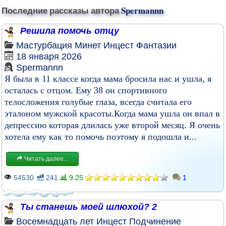
Последние рассказы автора
Spermannn
Решила помочь отцу
Мастурбация
Минет
Инцест
Фантазии
18 января 2026
Spermannn
Я была в 11 классе когда мама бросила нас и ушла, я
осталась с отцом. Ему 38 он спортивного
телосложения голубые глаза, всегда считала его
эталоном мужской красоты.Когда мама ушла он впал в
депрессию которая длилась уже второй месяц. Я очень
хотела ему как то помочь поэтому я подошла и...
Читать далее...
54530
241
9.25
1
Ты станешь моей шлюхой? 2
Восемнадцать лет
Инцест
Подчинение