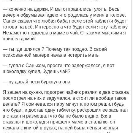
— конечно на держи. И мы отправились гулять. Весь
вечер я обдумывал идею что родилась у меня в голове.
Санек сказал что любая баба после этой таблетки будет
готова на всё. Интересно а что будет если я эту таблетку
Незаметно подмешаю маме в чай. С такими мыслями я
пришел домой.
— ты где шлялся!? Почему так поздно. В своей
психованной манере начала истерить мать
— гулял с Саньком, прости что задержалсся, я вот
шоколадку купил, будешь чай?
— ну давай неси буркнула она.
Я зашел на кухню, подогрел чайник разлил в два стакана
посмотрел на них и задумался, а стоит ли вообще такое
делать? Я сомневался пару минут а потом решил будь
что будет, и достав одну таблетку, раскрошил ее засыпал
в стакан и размешал что бы не было видно. Взяв
стаканы и шоколад я пришел к маме в спальню, он
лежала с книгой в руках, на ней была лёгкая черная