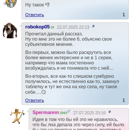
Ну такое 👎
Ответить
1
#
robokop05
22.07.2025 22:23
29
Прочитал данный рассказ.
Ну по мне это не более 6, объясню свое
субъективное мнение.
Во-первых, можно было раскрутить все
более менее интереснее и не в 1 серии,
например что мама постепенно
возбуждалась и не понимала что с ней…
Во-вторых, все как-то слишком сумбурно
получилось, не естественно как-то, закинул
таблетку и тут же она на хер села, ну такое
себе….😏
Ответить
1
#
Spermannn
27.07.2025 20:16
2943
Идея в том что бы ей это не нравилось,
что бы лна делала это через силу, ей было
бы это не приятно и противно, поэтому о