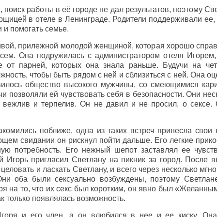
, поиск работы в её городе не дал результатов, поэтому С
щицей в отеле в Ленинграде. Родители поддерживали ее, т
 и помогать семье.
вой, прилежной молодой женщиной, которая хорошо справл
всем. Она подружилась с администратором отеля Игорем
е от парней, которых она знала раньше. Будучи на че
ность, чтобы быть рядом с ней и сблизиться с ней. Она о
вилось общество высокого мужчины, со смеющимися кари
и позволяли ей чувствовать себя в безопасности. Они нес
 вежлив и терпелив. Он не давил и не просил, о сексе. 
накомились поближе, одна из таких встреч принесла свои
ющем свидании он рискнул пойти дальше. Его легкие при
ную потребность. Его нежный шепот заставлял ее чувст
й Игорь пригласил Светлану на пикник за город. После 
 целовать и ласкать Светлану, и всего через несколько мг
 Они оба были сексуально возбуждены, поэтому Светлан
ря на то, что их секс был коротким, он явно был «Желанным
как только появлялась возможность.
горя и его член, а он влюбился в нее и ее киску. Она