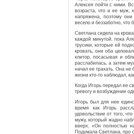
Алексея пойти с ними. Вс
возраста, что и ее муж, 
напряжена, поэтому они
весело и беззаботно, что 
Светлана сидела на крова
каждой минутой, пока Ал
трусики, которые ей подх
кровать, они оба целовал
клитор, посасывая и обл
расслабилась, а затем му
начал ее трахать. Она не
жизни кто-то наблюдал, ка
Когда Игорь передал ее с
тревогу и возбуждение од
Игорь был для нее единс
время как Игорь рассл
удовольствие от того, чт
мужу, который жадно набл
вверх. «Он полностью на
Подумала Светлана, про с