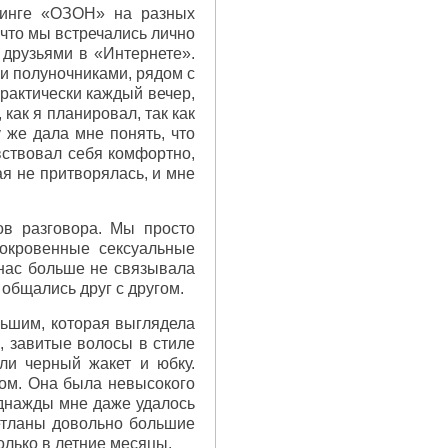
етинге «ОЗОН» на разных
 что мы встречались лично
 друзьями в «Интернете».
ли полуночниками, рядом с
рактически каждый вечер,
как я планировал, так как
 же дала мне понять, что
увствовал себя комфортно,
я не притворялась, и мне
ов разговора. Мы просто
сокровенные сексуальные
 нас больше не связывала
 общались друг с другом.
льшим, которая выглядела
, завитые волосы в стиле
ли черный жакет и юбку.
ом. Она была невысокого
Однажды мне даже удалось
ветланы довольно большие
только в летние месяцы.