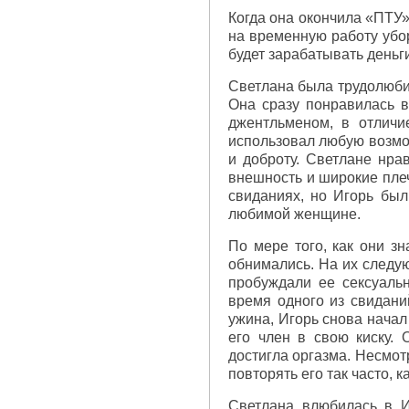
Когда она окончила «ПТУ»
на временную работу убор
будет зарабатывать деньги
Светлана была трудолюби
Она сразу понравилась 
джентльменом, в отличи
использовал любую возмож
и доброту. Светлане нра
внешность и широкие плеч
свиданиях, но Игорь был
любимой женщине.
По мере того, как они з
обнимались. На их следу
пробуждали ее сексуаль
время одного из свидани
ужина, Игорь снова начал
его член в свою киску.
достигла оргазма. Несмот
повторять его так часто, 
Светлана влюбилась в И