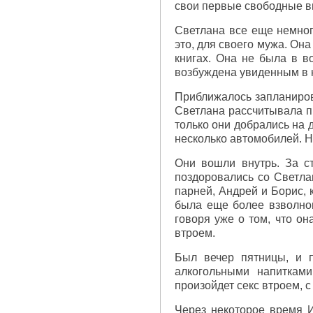
свои первые свободные вы
Светлана все еще немного
это, для своего мужа. Он
книгах. Она не была в в
возбуждена увиденным в 
Приближалось запланирова
Светлана рассчитывала пр
только они добрались на д
несколько автомобилей. Н
Они вошли внутрь. За ст
поздоровались со Светлан
парней, Андрей и Борис, 
была еще более взволнов
говоря уже о том, что он
втроем.
Был вечер пятницы, и п
алкогольными напиткам
произойдет секс втроем, с
Через некоторое время И