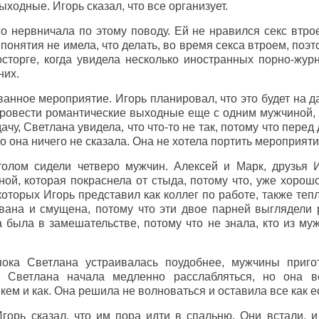
ходные. Игорь сказал, что все организует.
 нервничала по этому поводу. Ей не нравился секс втрое
а понятия не имела, что делать, во время секса втроем, по
осторге, когда увидела несколько иностранных порно-жур
них.
нное мероприятие. Игорь планировал, что это будет на да
овести романтические выходные еще с одним мужчиной, ка
ачу, Светлана увидела, что что-то не так, потому что пере
о она ничего не сказала. Она не хотела портить мероприяти
олом сидели четверо мужчин. Алексей и Марк, друзья И
ой, которая покраснела от стыда, потому что, уже хорош
которых Игорь представил как коллег по работе, также теп
ана и смущена, потому что эти двое парней выглядели 
а была в замешательстве, потому что не знала, кто из му
ока Светлана устраивалась поудобнее, мужчины приго
и Светлана начала медленно расслабляться, но она в
 кем и как. Она решила не волноваться и оставила все как е
горь сказал, что им пора идти в спальню. Они встали, 