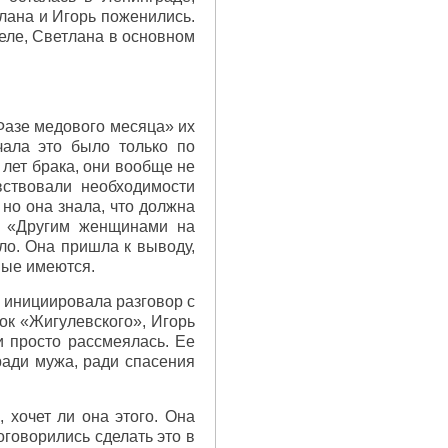
тлана и Игорь поженились.
теле, Светлана в основном
«Фазе медового месяца» их
чала это было только по
 лет брака, они вообще не
вствовали необходимости
 но она знала, что должна
 к «Другим женщинами на
ало. Она пришла к выводу,
вые имеются.
 инициировала разговор с
ок «Жигулевского», Игорь
и просто рассмеялась. Ее
ради мужа, ради спасения
 хочет ли она этого. Она
договорились сделать это в