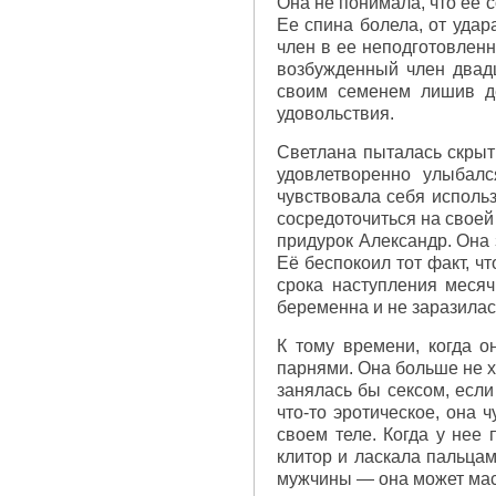
Она не понимала, что ее с
Ее спина болела, от удар
член в ее неподготовленн
возбужденный член двадц
своим семенем лишив де
удовольствия.
Светлана пыталась скрыть
удовлетворенно улыбалс
чувствовала себя использ
сосредоточиться на своей 
придурок Александр. Она з
Её беспокоил тот факт, ч
срока наступления месяч
беременна и не заразилас
К тому времени, когда 
парнями. Она больше не х
занялась бы сексом, если
что-то эротическое, она 
своем теле. Когда у нее 
клитор и ласкала пальцам
мужчины — она может мас