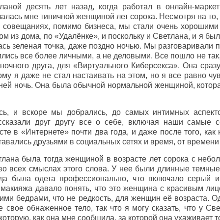
ланой десять лет назад, когда работал в онлайн-марк
залась мне типичной женщиной лет сорока. Несмотря на то,
х совещаниях, помимо бизнеса, мы стали очень хорошими
м из дома, по «Удалёнке», и поскольку и Светлана, и я бы
сь зеленая точка, даже поздно ночью. Мы разговаривали п
лись все более личными, а не деловыми. Все пошло не так, 
ночного друга, для «Виртуального Киберсекса». Она сразу
тому я даже не стал настаивать на этом, но я все равно ч
 ней ночь. Она была обычной нормальной женщиной, котора
сь, и вскоре мы добрались, до самых интимных аспект
ссказали друг другу все о себе, включая наши самые 
те в «Интернете» почти два года, и даже после того, как
тавались друзьями в социальных сетях и время, от времени
тлана была тогда женщиной в возрасте лет сорока с небо
во всех смыслах этого слова. У нее были длинные темные
гда была одета профессионально, что включало серый и
макияжа давало понять, что это женщина с красивым лиц
кими бедрами, что не редкость, для женщин её возраста. 
е свое обнаженное тело, так что я могу сказать, что у С
 которую, как она мне сообщила, за которой она ухаживает 