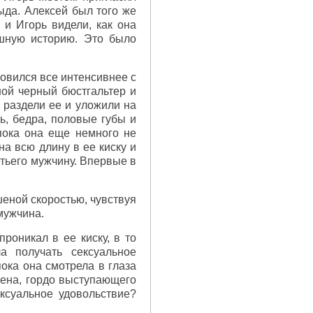
ыда. Алексей был того же
 и Игорь видели, как она
ешную историю. Это было
новился все интенсивнее с
ной черный бюстгальтер и
ю раздели ее и уложили на
ь, бедра, половые губы и
пока она еще немного не
а всю длину в ее киску и
етьего мужчину. Впервые в
шеной скоростью, чувствуя
мужчина.
роникал в ее киску, в то
а получать сексуальное
пока она смотрела в глаза
лена, гордо выступающего
ксуальное удовольствие?