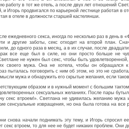
ю работу в тот же отель, а после двух лет отношений Све
й, и Игорь продвигался по карьерной лестнице работая в о
отая в отеле в должности старшей кастелянши.
осле ежедневного секса, иногда по несколько раз в день в 
ети и другие заботы, секс отходит на второй план. Сна
ли, до одного раза в месяц, а в их случае, после двадцати
брак все еще был в силе, но они просто больше не чу
 Светлане не нужен был секс, чтобы быть удовлетворенной,
тях своего мужа. Она не хотела, чтобы он обращался
раз пыталась поговорить с ним об этом, но это не сработ
в мысли мужа и обнаружить его скрытые желания, если тако
ветствующим образом и в нужный момент с большим тактом
удовлетворенных сексуальных желаниях. После пары бутыл
очу секс втроем!». Светлана не удивилась желанию мужа 
кие сенсуальные извращения, но она была готова на все 
ни снова начали поднимать эту тему, и Игорь спросил ее,
ет секс втроем, то для нее не будет никаких проблем. Они 