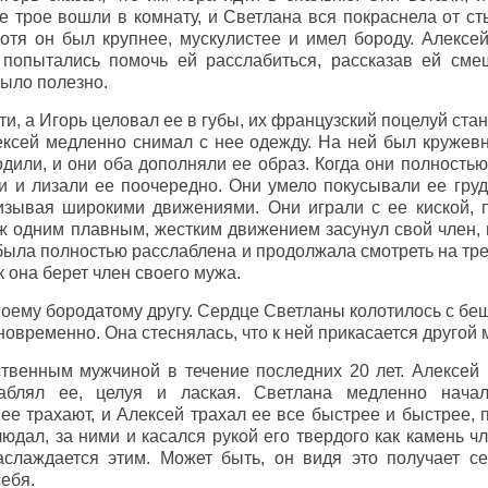
е трое вошли в комнату, и Светлана вся покраснела от ст
хотя он был крупнее, мускулистее и имел бороду. Алексей
 попытались помочь ей расслабиться, рассказав ей см
было полезно.
ти, а Игорь целовал ее в губы, их французский поцелуй ста
ексей медленно снимал с нее одежду. На ней был кружев
одили, и они оба дополняли ее образ. Когда они полность
и и лизали ее поочередно. Они умело покусывали ее груд
изывая широкими движениями. Они играли с ее киской, 
ж одним плавным, жестким движением засунул свой член, н
 была полностью расслаблена и продолжала смотреть на тр
к она берет член своего мужа.
воему бородатому другу. Сердце Светланы колотилось с бе
новременно. Она стеснялась, что к ней прикасается другой 
твенным мужчиной в течение последних 20 лет. Алексей п
аблял ее, целуя и лаская. Светлана медленно начал
о ее трахают, и Алексей трахал ее все быстрее и быстрее, 
юдал, за ними и касался рукой его твердого как камень ч
слаждается этим. Может быть, он видя это получает се
ебя.