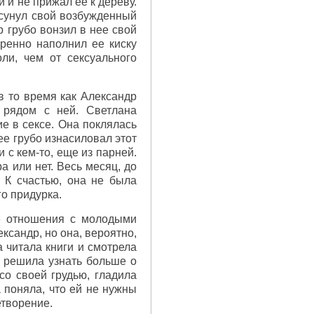
и и не прижал ее к дереву.
асунул свой возбужденный
р грубо вонзил в нее свой
ренно наполнил ее киску
ли, чем от сексуального
в то время как Александр
 рядом с ней. Светлана
е в сексе. Она поклялась
 ее грубо изнасиловал этот
 с кем-то, еще из парней.
а или нет. Весь месяц, до
 К счастью, она не была
о придурка.
ие отношения с молодыми
ксандр, но она, вероятно,
 читала книги и смотрела
а решила узнать больше о
со своей грудью, гладила
 поняла, что ей не нужны
етворение.