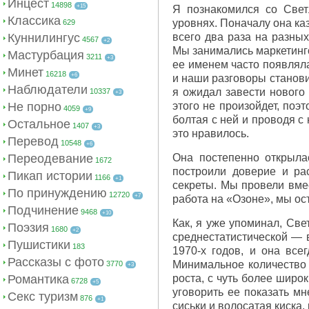
Инцест
14898
+15
Я познакомился со Свет
Классика
уровнях. Поначалу она ка
629
Куннилингус
всего два раза на разны
4567
+2
Мы занимались маркетинго
Мастурбация
3211
+3
ее именем часто появляла
Минет
16218
+6
и наши разговоры станови
Наблюдатели
я ожидал завести нового 
10337
+3
Не порно
этого не произойдет, поэ
4059
+9
болтая с ней и проводя с
Остальное
1407
+3
это нравилось.
Перевод
10548
+6
Переодевание
Она постепенно открыла
1672
построили доверие и ра
Пикап истории
1166
+1
секреты. Мы провели вмес
По принуждению
12720
+7
работа на «Озоне», мы ос
Подчинение
9468
+10
Как, я уже упоминал, Све
Поэзия
1680
+2
среднестатистической — 
Пушистики
183
1970-х годов, и она все
Рассказы с фото
Минимальное количество 
3770
+3
Романтика
роста, с чуть более широ
6728
+5
уговорить ее показать мн
Секс туризм
876
+1
сиськи и волосатая киска,