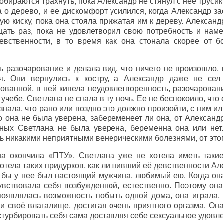
обираются трахнуть, пока Александр не стянул с нее трусик
а о дерево, и ее дискомфорт усилился, когда Александр з
ую киску, пока она стояла прижатая им к дереву. Александ
ать раз, пока не удовлетворил свою потребность и наме
вственности, в то время как она стонала скорее от бо
 разочарование и делала вид, что ничего не произошло, 
я. Они вернулись к костру, а Александр даже не сел
ованной, в ней кипела неудовлетворенность, разочаровани
учебе. Светлана не спала в ту ночь. Ее не беспокоило, что
нала, что рано или поздно это должно произойти, с ним или
то она не была уверена, забеременеет ли она, от Александр
ных Светлана не была уверена, беременна она или нет.
ь никакими неприятными венерическими болезнями, от этог
она окончила «ПТУ», Светлана уже не хотела иметь так
отела таких придурков, как лишивший её девственности Але
 бы у нее был настоящий мужчина, любимый ею. Когда она
чувствовала себя возбужденной, естественно. Поэтому он
появлялась возможность побыть одной дома, она играла, 
и своё влагалище, достигая очень приятного оргазма. Она
турбировать себя сама доставляя себе сексуальное удовл