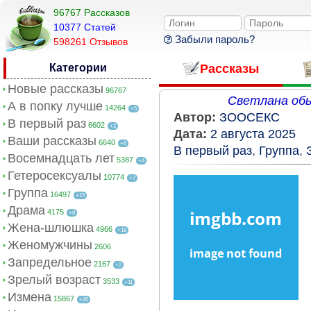
96767 Рассказов
10377 Cтатей
Забыли пароль?
598261 Отзывов
Категории
Рассказы
Новые рассказы
96767
Светлана обы
А в попку лучше
14264
+5
Автор:
ЗООСЕКС
В первый раз
6602
+2
Дата:
2 августа 2025
Ваши рассказы
6640
+6
В первый раз
,
Группа
,
Восемнадцать лет
5387
+4
Гетеросексуалы
10774
+7
Группа
16497
+15
Драма
4175
+8
Жена-шлюшка
4966
+18
Женомужчины
2606
Запредельное
2167
+2
Зрелый возраст
3533
+11
Измена
15867
+20