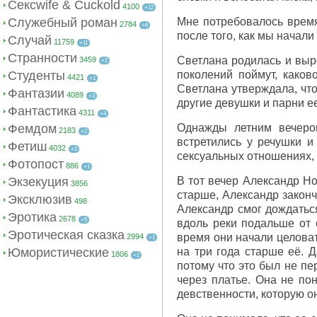
Сексwife & Cuckold
4100
+12
Служебный роман
Мне потребовалось время,
2784
+6
после того, как мы начал
Случай
11759
+11
Странности
Светлана родилась и выро
3459
+2
Студенты
поколений поймут, како
4421
+1
Светлана утверждала, что
Фантазии
4089
+3
другие девушки и парни е
Фантастика
4311
+4
Фемдом
Однажды летним вечером
2183
+2
встретились у речушки и
Фетиш
4032
+2
сексуальных отношениях, 
Фотопост
886
+1
Экзекуция
В тот вечер Александр Но
3856
старше, Александр закон
Эксклюзив
498
Александр смог дождаться
Эротика
2678
+5
вдоль реки подальше от 
Эротическая сказка
время они начали целоват
2994
+1
Юмористические
на три года старше её. Д
1806
+2
потому что это был не пе
через платье. Она не по
девственности, которую он