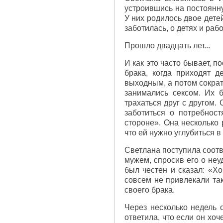
устроившись на постоянну
У них родилось двое дете
заботилась, о детях и раб
Прошло двадцать лет...
И как это часто бывает, п
брака, когда приходят д
выходным, а потом сократи
занимались сексом. Их 
трахаться друг с другом.
заботиться о потребнос
стороне». Она несколько 
что ей нужно углубиться 
Светлана поступила соот
мужем, спросив его о не
был честен и сказал: «Х
совсем не привлекали та
своего брака.
Через несколько недель о
ответила, что если он хоч