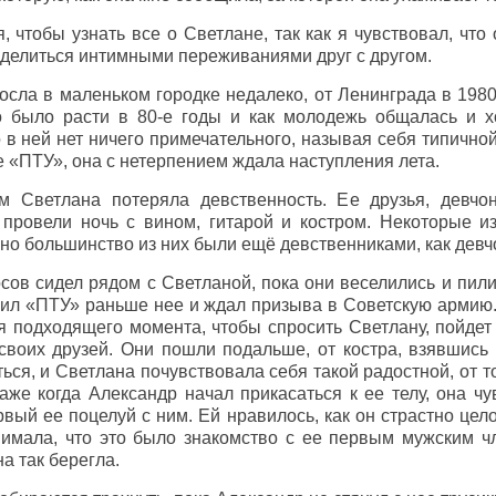
 чтобы узнать все о Светлане, так как я чувствовал, что 
и делиться интимными переживаниями друг с другом.
сла в маленьком городке недалеко, от Ленинграда в 1980 
во было расти в 80-е годы и как молодежь общалась и 
 в ней нет ничего примечательного, называя себя типично
е «ПТУ», она с нетерпением ждала наступления лета.
 Светлана потеряла девственность. Ее друзья, девчо
 провели ночь с вином, гитарой и костром. Некоторые и
но большинство из них были ещё девственниками, как девчо
сов сидел рядом с Светланой, пока они веселились и пили
чил «ПТУ» раньше нее и ждал призыва в Советскую армию
 подходящего момента, чтобы спросить Светлану, пойдет 
своих друзей. Они пошли подальше, от костра, взявшись 
ься, и Светлана почувствовала себя такой радостной, от то
аже когда Александр начал прикасаться к ее телу, она чу
рвый ее поцелуй с ним. Ей нравилось, как он страстно цело
нимала, что это было знакомство с ее первым мужским ч
а так берегла.