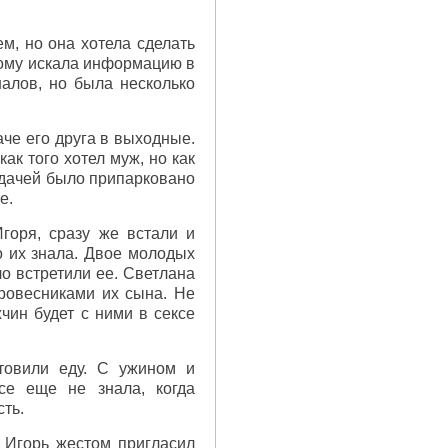
м, но она хотела сделать
этому искала информацию в
налов, но была несколько
че его друга в выходные.
к того хотел муж, но как
д дачей было припарковано
е.
горя, сразу же встали и
о их знала. Двое молодых
ло встретили ее. Светлана
ровесниками их сына. Не
жчин будет с ними в сексе
товили еду. С ужином и
се еще не знала, когда
сть.
и Игорь жестом пригласил