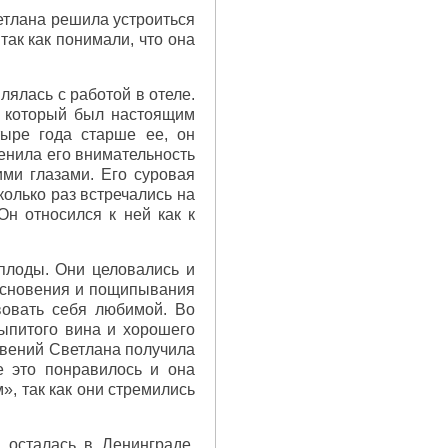
ветлана решила устроиться
ак как понимали, что она
ялась с работой в отеле.
, который был настоящим
тыре года старше ее, он
ценила его внимательность
ми глазами. Его суровая
колько раз встречались на
Он относился к ней как к
 плоды. Они целовались и
косновения и пощипывания
вовать себя любимой. Во
выпитого вина и хорошего
новений Светлана получила
е это понравилось и она
», так как они стремились
 осталась в Ленинграде,