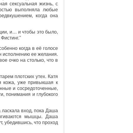
ная сексуальная жизнь, с
достью выполняла любые
редвкушением, когда она
ции, и… и чтобы это было,
 Фистинг."
собенно когда в её голосе
н исполнению ее желания.
ое очко на столько, что в
арем плотских утех. Катя
я кожа, уже привыкшая к
енные и сосредоточенные,
ти, понимания и глубокого
а ласкала вход, пока Даша
стягиваются мышцы. Даша
т, убедившись, что проход