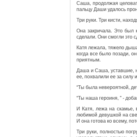
Саша, продолжая целовать
пальцу Даши удалось прон
Три руки. Три кисти, нахо
Она закричала. Это был к
сделали. Они смогли это с
Катя лежала, тяжело дыша
когда все было позади, о
приятным.
Даша и Саша, уставшие, н
ее, похвалили ее за силу 
“Ты была невероятной, дет
“Ты наша героиня, ” - доб
И Катя, лежа на скамье, 
любимой девушкой на све
И она готова ко всему, по
Три руки, полностью погр