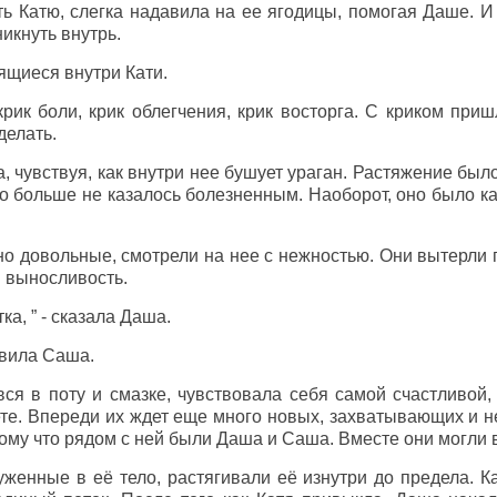
 Катю, слегка надавила на ее ягодицы, помогая Даше. И 
икнуть внутрь.
дящиеся внутри Кати.
рик боли, крик облегчения, крик восторга. С криком приш
делать.
, чувствуя, как внутри нее бушует ураган. Растяжение был
но больше не казалось болезненным. Наоборот, оно было к
о довольные, смотрели на нее с нежностью. Они вытерли п
и выносливость.
ка, ” - сказала Даша.
авила Саша.
вся в поту и смазке, чувствовала себя самой счастливой
те. Впереди их ждет еще много новых, захватывающих и 
тому что рядом с ней были Даша и Саша. Вместе они могли 
уженные в её тело, растягивали её изнутри до предела. К