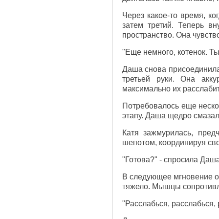
Через какое-то время, ко
затем третий. Теперь в
пространство. Она чувств
"Еще немного, котенок. Ты
Даша снова присоединилас
третьей руки. Она акк
максимально их расслабит
Потребовалось еще нескол
этапу. Даша щедро смазал
Катя зажмурилась, пред
шепотом, координируя сво
"Готова?" - спросила Даша,
В следующее мгновение он
тяжело. Мышцы сопротивлял
"Расслабься, расслабься,