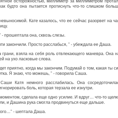
ятной осторожностью, миллиметр за миллиметром протал
как будто она пытается протиснуть что-то слишком боль
невыносимой. Кате казалось, что ее сейчас разорвет на ча
ицу.
- прошептала она, сквозь слезы.
и закончили. Просто расслабься, " - убеждала ее Даша.
а грани, взяла на себя роль отвлекающего маневра. Она н
 ей на ухо ласковые слова.
удет приятно, когда мы закончим. Подумай о том, какая ты с
тка. Я знаю, что можешь, " - говорила Саша.
 Саши Катя немного расслабилась. Она сосредоточил
гнорировать боль, которая терзала ее изнутри.
оментом, сделала еще одно усилие. И вдруг… что-то щелкн
ли, и Дашина рука смогла продвинуться еще дальше.
ого…" - шептала Даша.