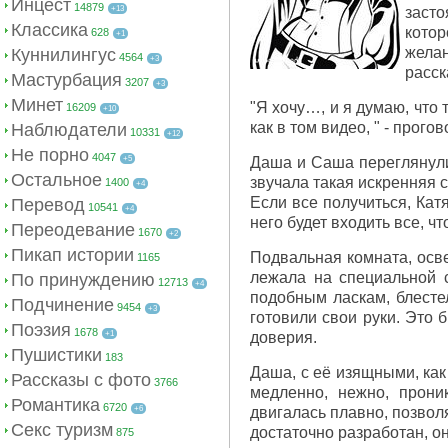
Инцест
14879
+13
засто
Классика
кото
628
+1
жела
Куннилингус
4564
+3
расск
Мастурбация
3207
+3
Минет
"Я хочу…, и я думаю, что
16209
+10
как в том видео, " - прого
Наблюдатели
10331
+12
Не порно
4047
+5
Даша и Саша переглянулис
Остальное
звучала такая искренняя 
1400
+4
Если все получиться, Кат
Перевод
10541
+4
него будет входить все, ч
Переодевание
1670
+2
Пикап истории
Подвальная комната, осв
1165
лежала на специальной 
По принуждению
12713
+4
подобным ласкам, блесте
Подчинение
9454
+3
готовили свои руки. Это 
Поэзия
1678
+1
доверия.
Пушистики
183
Даша, с её изящными, как
Рассказы с фото
3766
медленно, нежно, прони
Романтика
6720
+6
двигалась плавно, позвол
Секс туризм
достаточно разработан, он
875