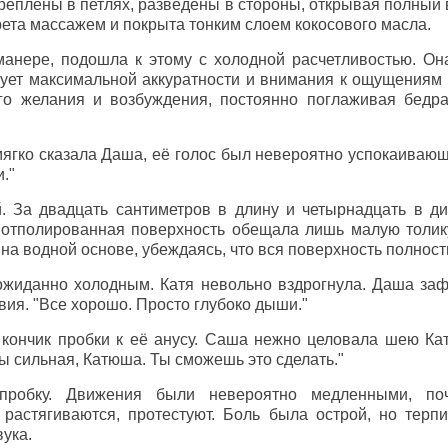
креплены в петлях, разведены в стороны, открывая полный
рета массажем и покрыта тонким слоем кокосового масла.
анере, подошла к этому с холодной расчетливостью. Он
бует максимальной аккуратности и внимания к ощущениям 
го желания и возбуждения, постоянно поглаживая бедр
 мягко сказала Даша, её голос был невероятно успокаиваю
."
. За двадцать сантиметров в длину и четырнадцать в д
о отполированная поверхность обещала лишь малую толи
 на водной основе, убеждаясь, что вся поверхность полнос
жиданно холодным. Катя невольно вздрогнула. Даша зафи
вия. "Все хорошо. Просто глубоко дыши."
ончик пробки к её анусу. Саша нежно целовала шею Кати
 сильная, Катюша. Ты сможешь это сделать."
пробку. Движения были невероятно медленными, поч
растягиваются, протестуют. Боль была острой, но терпи
вука.