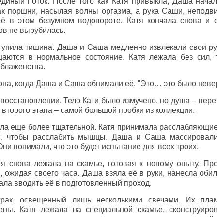
единый поток. После того как Катя привыкла, Даша начал
к поршни, насылая волны оргазма, а рука Саши, неподв
ё в этом безумном водовороте. Катя кончала снова и 
цов не вырубилась.
тупила тишина. Даша и Саша медленно извлекали свои ру
щаются в нормальное состояние. Катя лежала без сил, 
 блаженства.
 она, когда Даша и Саша обнимали её. "Это… это было неве
восстановлении. Тело Кати было измучено, но душа – переп
 второго этапа – самой большой пробки из коллекции.
ыла еще более тщательной. Катя принимала расслабляющие
, чтобы расслабить мышцы. Даша и Саша массировали 
ни понимали, что это будет испытание для всех троих.
я снова лежала на скамье, готовая к новому опыту. Про
 ожидая своего часа. Даша взяла её в руки, нанесла обил
ала вводить её в подготовленный проход.
рак, освещенный лишь несколькими свечами. Их пла
ены. Катя лежала на специальной скамье, сконструир