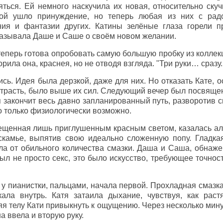
яться. Ей немного наскучила их новая, относительно скуч
рой ушло принуждение, но теперь любая из них с ра
ния и фантазии других. Катины зелёные глаза горели п
азывала Даше и Саше о своём новом желании.
 теперь готова опробовать самую большую пробку из коллек
ворила она, краснея, но не отводя взгляда. "Три руки… сразу.
ь. Идея была дерзкой, даже для них. Но отказать Кате, о
страсть, было выше их сил. Следующий вечер был посвяще
я закончит весь давно запланированный путь, разворотив св
то только физиологически возможно.
ещенная лишь приглушенным красным светом, казалась алт
скамье, выпятив свою идеально сложенную попу. Гладка
ла от обильного количества смазки. Даша и Саша, обнаж
был не просто секс, это было искусство, требующее точнос
 у пианистки, пальцами, начала первой. Прохладная смазк
кала внутрь. Катя затаила дыхание, чувствуя, как ра
яя телу Кати привыкнуть к ощущению. Через несколько мину
а ввела и вторую руку.