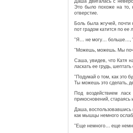
Даша двигалась с неверо
Это было похоже на то, 
отверстие.
Боль была жгучей, почти 
пот градом катится по ее л
"Я… не могу… больше…, " 
"Можешь, можешь. Мы почт
Саша, увидев, что Катя н
ласкать ее грудь, шептать
"Подумай о том, как это б
Ты можешь это сделать, де
Под воздействием ласк
прикосновений, стараясь и
Даша, воспользовавшись м
как мышцы немного ослаб
"Еще немного… еще немн