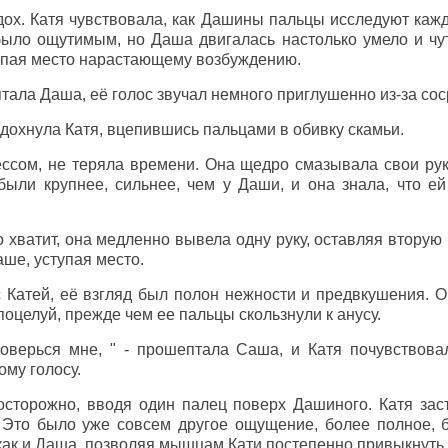
ох. Катя чувствовала, как Дашины пальцы исследуют кажд
было ощутимым, но Даша двигалась настолько умело и чут
упая место нарастающему возбуждению.
птала Даша, её голос звучал немного приглушенно из-за со
ыдохнула Катя, вцепившись пальцами в обивку скамьи.
ссом, не теряла времени. Она щедро смазывала свои руки
были крупнее, сильнее, чем у Даши, и она знала, что е
о хватит, она медленно вывела одну руку, оставляя вторую 
аше, уступая место.
 Катей, её взгляд был полон нежности и предвкушения. О
поцелуй, прежде чем ее пальцы скользнули к анусу.
оверься мне, " - прошептала Саша, и Катя почувствовал
ому голосу.
сторожно, вводя один палец поверх Дашиного. Катя заст
 Это было уже совсем другое ощущение, более полное, 
 как и Даша, позволяя мышцам Кати постепенно привыкнуть