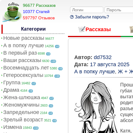
96677 Рассказов
10377 Cтатей
Забыли пароль?
597797 Отзывов
Категории
Рассказы
Новые рассказы
96677
А в попку лучше
14256
+4
В первый раз
6598
+3
Автор:
dd7532
Ваши рассказы
6630
+10
Дата:
17 августа 2025
Восемнадцать лет
5380
+8
А в попку лучше
,
Ж + 
Гетеросексуалы
10764
+15
Группа
16482
+7
Прош
Драма
губа
4164
+9
выта
Жена-шлюшка
4947
+7
роди
Женомужчины
2603
+1
разъе
Запредельное
2164
+2
сущес
Зрелый возраст
абсол
3521
+9
Измена
15843
+13
Катя