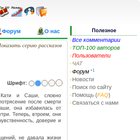
Полезное
Форум
О нас
Все комментарии
оказать серию рассказов
ТОП-100 авторов
Пользователи
ЧАТ
+1
Форум
Новости
Шрифт:
Поиск по сайту
Помощь (
FAQ
)
 Кати и Саши, словно
потрясение после смерти
Связаться с нами
аши, она избавилась от
три. Теперь, втроем, они
чувственность, доверие и
щений, не давала жизни