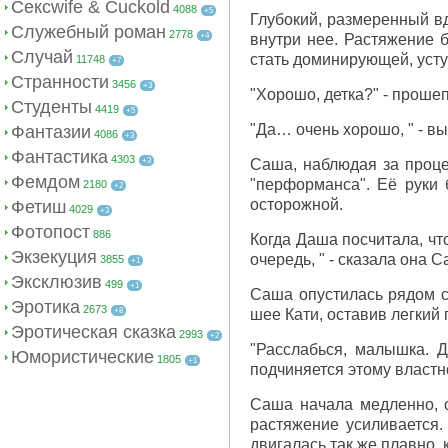
Сексwife & Cuckold
4088
+5
Глубокий, размеренный вд
Служебный роман
2778
+4
внутри нее. Растяжение 
Случай
стать доминирующей, уст
11748
+7
Странности
3456
+3
"Хорошо, детка?" - проше
Студенты
4419
+5
"Да… очень хорошо, " - в
Фантазии
4086
+3
Фантастика
4303
+3
Саша, наблюдая за проце
Фемдом
"перформанса". Её руки 
2180
+2
осторожной.
Фетиш
4029
+3
Фотопост
886
Когда Даша посчитала, чт
Экзекуция
очередь, " - сказала она С
3855
+1
Эксклюзив
499
+1
Саша опустилась рядом с
Эротика
2673
+8
шее Кати, оставив легкий 
Эротическая сказка
2993
+2
"Расслабься, малышка. Д
Юмористические
1805
+1
подчиняется этому властн
Саша начала медленно, о
растяжение усиливается.
двигалась так же плавно,