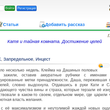
Регистрация
Статьи
Добавить рассказ
П
Катя и тайная комната. Достижение целей
Ж
,
Запредельное
,
Инцест
ло несколько недель. Клейма на Дашиных половых
х зажили, оставив аккуратные рубчики с именами
туированные метки принадлежности. Даша, пережившая 
телей, словно выдохнула. Отдавшись в руки Кати и С
дающего чувства вины и страха, которые терзали её изну
твовали в каком-то своем, отдельном мире, где царили 
ютная власть желания.
, с её максимализмом и неутолимой жаждой новых ощу