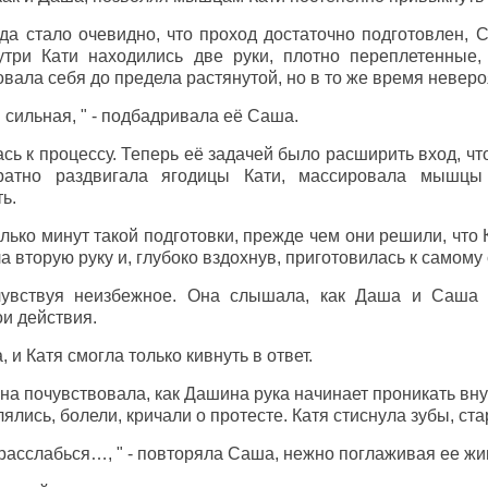
гда стало очевидно, что проход достаточно подготовлен, 
нутри Кати находились две руки, плотно переплетенные
овала себя до предела растянутой, но в то же время невер
 сильная, " - подбадривала её Саша.
ь к процессу. Теперь её задачей было расширить вход, чт
уратно раздвигала ягодицы Кати, массировала мышцы 
ь.
ько минут такой подготовки, прежде чем они решили, что 
а вторую руку и, глубоко вздохнув, приготовилась к самому
чувствуя неизбежное. Она слышала, как Даша и Саша 
и действия.
 и Катя смогла только кивнуть в ответ.
а почувствовала, как Дашина рука начинает проникать вну
ись, болели, кричали о протесте. Катя стиснула зубы, ста
 расслабься…, " - повторяла Саша, нежно поглаживая ее жи