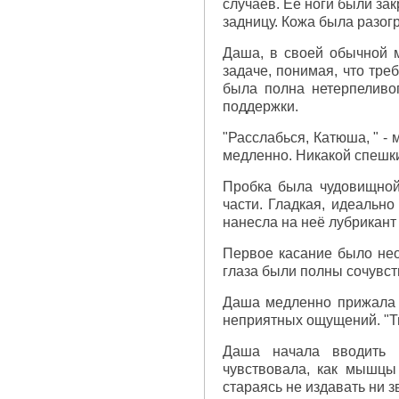
случаев. Её ноги были за
задницу. Кожа была разог
Даша, в своей обычной м
задаче, понимая, что тре
была полна нетерпеливо
поддержки.
"Расслабься, Катюша, " -
медленно. Никакой спешки
Пробка была чудовищной
части. Гладкая, идеальн
нанесла на неё лубрикант
Первое касание было нео
глаза были полны сочувст
Даша медленно прижала к
неприятных ощущений. "Ты
Даша начала вводить 
чувствовала, как мышцы 
стараясь не издавать ни з