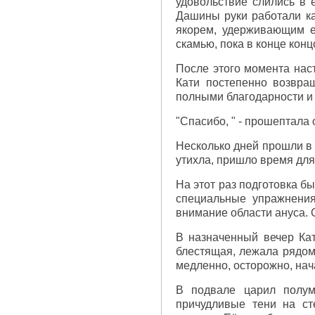
удовольствие слились в 
Дашины руки работали ка
якорем, удерживающим е
скамью, пока в конце кон
После этого момента нас
Кати постепенно возвра
полными благодарности и
"Спасибо, " - прошептала
Несколько дней прошли в 
утихла, пришло время для
На этот раз подготовка б
специальные упражнения
внимание области ануса. О
В назначенный вечер Кат
блестящая, лежала рядом,
медленно, осторожно, нач
В подвале царил полум
причудливые тени на ст