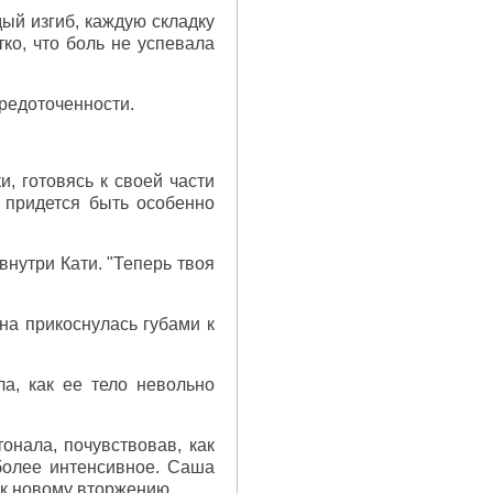
ый изгиб, каждую складку
ко, что боль не успевала
средоточенности.
, готовясь к своей части
й придется быть особенно
внутри Кати. "Теперь твоя
на прикоснулась губами к
а, как ее тело невольно
онала, почувствовав, как
более интенсивное. Саша
 к новому вторжению.