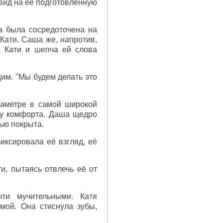
 вид на её подготовленную
а была сосредоточена на
Кати. Саша же, напротив,
а Кати и шепча ей слова
щим. "Мы будем делать это
иаметре в самой широкой
ку комфорта. Даша щедро
тью покрыта.
ксировала её взгляд, её
, пытаясь отвлечь её от
ти мучительными. Катя
мой. Она стиснула зубы,