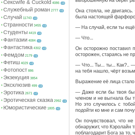
выброшенную на берег ры
Сексwife & Cuckold
4086
+3
Служебный роман
Она стояла, не двигаясь.
2777
+3
Случай
была настоящей фарфоров
11743
+4
Странности
3455
+3
— На случай, если ты ещё 
Студенты
4419
+5
— Что...
Фантазии
4084
+1
Фантастика
Он осторожно поставил п
4302
+3
Фемдом
осторожен, стараясь не пр
2179
+1
Фетиш
4029
+3
— Что... Ты... ты... Как?
Фотопост
на тебя нашло, чёрт возьм
886
Экзекуция
3854
Выражение её лица стало 
Эксклюзив
499
+2
Эротика
— Даже если бы твоя бы
2671
+7
членом и не выгнала бы т
Эротическая сказка
2992
+1
Но это случилось с тобо
Юмористические
1805
+1
подойти ко мне и сам почу
Он почувствовал, что не
обнаружит, что Кэролайн т
поблагодарит Бога за то, 