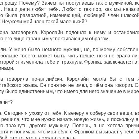
 спрошу. Почему? Зачем ты поступаешь так с мужчиной, 
я. Наши дети любят тебя. Любят с тех пор, как мы начал
то была развратной, изменяющей, любящей член шлюхой
? Неужели мой член такой маленький?
 она заговорила, Кэролайн подошла к нему и остановил
ла его лицо странным успокаивающим образом.
ели. У меня было немного мужчин, но, по моему собствен
больше твоего, может быть, чуть толще, но я не брала ли
которой я изменила тебе и трахнула Фрэнка, заключается в
инами.
на говорила по-английски, Кэролайн могла бы с тем 
тайского языка. Он понятия не имел, о чём она говорит. О
елу было единственным, что имело для него значение в мире
начит?
. Сегодня я ухожу от тебя. К вечеру я соберу свои вещи, 
 Я решила, что мне нужно начать новую жизнь, и поскольку 
а трахнуть другого мужчину. Поверь, я не хотела причи
хотя и понимаю, что моя ебля с Фрэнком вызывает у тебя 
ой, это то, что я должна сделать.