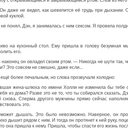
бу с открывающимся и закрывающимся ртом. Слов из него
 Он даже не видел, как шевелится её грудь при дыхании. 
ой куклой.
не понял, Дэн, я занималась с ним сексом. Я провела полдн
иво на кухонный стол. Ему пришла в голову безумная мы
олить его.
.. — наконец он овладел своим ртом. — Никогда не шути так, 
и? Это совсем не смешно, даже если...
ещё более печальным, но слова прозвучали холодно:
вшая жена-шлюха по имени Холли не изменила бы тебе 
ебя из дома? Разве это не то, что ты собирался сказать, Д
й снова. Сперма другого мужчины прямо сейчас наполня
вствовать это.
 может дышать. Это было невозможно. Наверное, он прос
ихо дышит рядом с ним. И тогда он протянет к ней руку, поц
что она пришла к нему. Пришла, чтобы спасти его жизнь пос