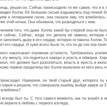
щь, решил он. Сейчас происходило то же самое, что и в т
видел Холли. Её большие сиськи вздымались под тонкой бл
уем и потиранием сисек, она сказала ему, что влюбилась в
уже этой ночью. Она объявила, что разводиться с ним.
чением того, что даже Холли, какой бы стервой она ни был
л сейчас. Сейчас, когда это делала её замена, которую
я заполнить дыру в его сердце, которую оставила Холли. 
 от его сердца. И хуже всего было то, что он до сих пор поня
 него накатывает огромная усталость. Требовалось усили
 в эту минуту, это подняться наверх и упасть в обморок. Хо
знал, что должен был разозлиться, впасть в ярость и жела
хоже первое предательство Холли выкачало из него весь гне
происходит. Наверное, он твой старый друг, которого ты 
го парня и решила, что совершила ошибку, выйдя замуж за 3
с влюблена?
всегда был ты. С того самого момента, как ты вошёл в мо
 не верила в любовь с первого взгляда.