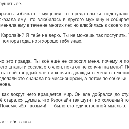
рушить её.
араясь избежать смущения от предательски подступаю
сказала ему, что влюбилась в другого мужчину и собирае
зменяла ему в течение многих лет, но влюбилась в своего 
Кэролайн? Я тебе не верю. Ты не можешь так поступить. 
 полтора года, но я хорошо тебя знаю.
но это правда. Ты всё ещё не спросил меня, почему я п
него штаны и сосала его член, пока он не кончил на меня? 
нуть свой твёрдый член и кончить дважды в меня в течен
сделали это сначала по-миссионерски, а потом по-собачьи.
снова.
, как вокруг него вращается мир. Он еле добрался до ст
ё старался думать, что Кэролайн так шутит, но холодный то
 «Почему, чёрт возьми! — было его единственной мыслью
 из себя слова.