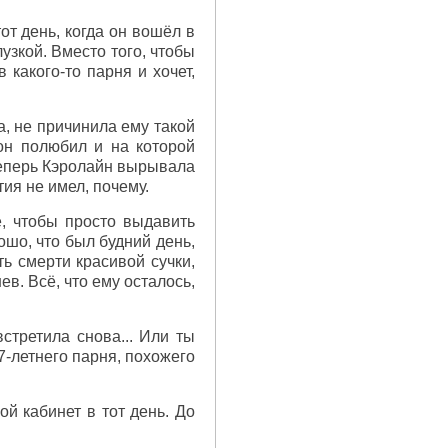
от день, когда он вошёл в
узкой. Вместо того, чтобы
 какого-то парня и хочет,
а, не причинила ему такой
 он полюбил и на которой
Теперь Кэролайн вырывала
тия не имел, почему.
е, чтобы просто выдавить
рошо, что был будний день,
ть смерти красивой сучки,
в. Всё, что ему осталось,
встретила снова... Или ты
7-летнего парня, похожего
й кабинет в тот день. До