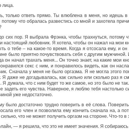
о лица.
, только ответь прямо. Ты влюблена в меня, но идешь в 
, потому что обралась развестись со мной и захотела прич
?
 сих пор. Я выбрала Фрэнка, чтобы трахнуться, потому ч
 и настоящий любовник. Я хотела, чтобы он нажал на мои кн
ыть о тебе – на какое-то время. Когда я отсосала ему, и о
 мне было приятно почувствовать себя с другим мужчиной. И
да он начал трахать меня... Он точно знает, на какие мои кн
понравился секс с ним, и понравилось видеть, как он насл
ик. Сначала у меня не было оргазма. Я не могла этого поня
. Я даже не догадывалась, как сильно или сколько раз я см
й. Я думала, что с ним будет то же самое, но это было не т
не задеть его чувства. Наверное, я люблю тебя настолько с
чиной уже недостаточно.
му было достаточно трудно поверить в её слова. Поверить
осала его член и позволила ему кончить сначала на, а пот
 сильно, что не может получить оргазм на стороне. Что-то 
айн, — я решила, что это не имеет значения. Я собираюсь 