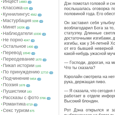
Инцест
14883
+4
Дэн помотал головой и сн
Классика
послышалась оговорка по
628
+2
Куннилингус
половиной года. Его обесп
4562
+1
Мастурбация
3208
+2
Он заставил себя улыбнут
Минет
возблагодарил Бога за т
16206
+8
Наблюдатели
статуэтку. Длинные свет
10330
+6
достаточными изгибами, 
Не порно
4047
+8
изгибы, как у 34-летней 
Остальное
1400
+6
от его бывшей неверной 
Перевод
какой-нибудь ужасной муч
10540
+3
Переодевание
1670
+2
— Господи, дорогая, на м
Пикап истории
1165
Что ты сказала?
По принуждению
12710
+1
Кэролайн смотрела на нег
Подчинение
9454
+3
рука, держащая пиво.
Поэзия
1678
+1
Пушистики
— Я сказала, что сегодня
183
работает в отделе инфор
Рассказы с фото
3766
+1
Высокий блондин.
Романтика
6719
+5
Секс туризм
Рот Дэна открылся и з
875