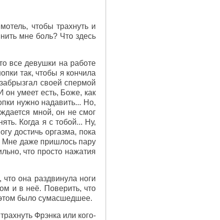
мотель, чтобы трахнуть и
инить мне боль? Что здесь
то все девушки на работе
опки так, чтобы я кончила
н забрызгал своей спермой
 он умеет есть, Боже, как
опки нужно надавить... Но,
аждается мной, он не смог
ть. Когда я с тобой... Ну,
огу достичь оргазма, пока
ак. Мне даже пришлось пару
ильно, что просто нажатия
, что она раздвинула ноги
ом и в неё. Поверить, что
в этом было сумасшедшее.
трахнуть Фрэнка или кого-