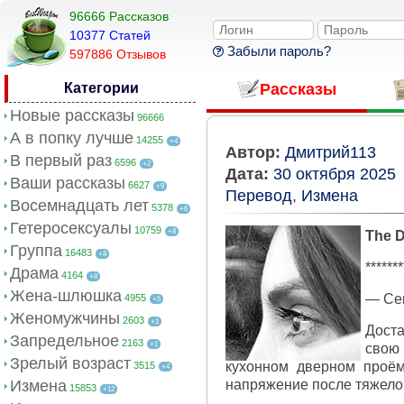
96666 Рассказов
10377 Cтатей
Забыли пароль?
597886 Отзывов
Категории
Рассказы
Новые рассказы
96666
А в попку лучше
14255
+4
Автор:
Дмитрий113
В первый раз
6596
+2
Дата:
30 октября 2025
Ваши рассказы
6627
+9
Перевод
,
Измена
Восемнадцать лет
5378
+6
Гетеросексуалы
10759
+8
The D
Группа
16483
+8
*******
Драма
4164
+8
Жена-шлюшка
— Сег
4955
+5
Женомужчины
2603
+1
Доста
Запредельное
2163
+1
свою
Зрелый возраст
кухонном дверном проём
3515
+4
Измена
напряжение после тяжелог
15853
+12