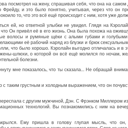
ова посмотрел на жену, спрашивая себя, что она на самом
 Фрейду, и это было понятно, учитывая, через что он п
окоило то, что это всё ещё происходит с ним, хотя уже дол
ься ей, но ответной улыбки не увидел. Глядя на Кэролайн
о, что Он привёл её в его жизнь. Она была похожа на ож
лые волосы и румяные щёки с алыми губами и голубыми 
делающими её рабочий наряд из блузки и брюк сексуальны
Холли, что было хорошо. Кэролайн выгодно отличалась и в э
жены-шлюхи, о которой он всё ещё молился по ночам, же
ительной болезни.
инуту мне показалось, что ты сказала... Не обращай внима
о с таким грустным и холодным выражением, что он почувс
 переспала с другим мужчиной, Дэн. С Фрэнком Миллером из
мационных технологий. Вы познакомились с ним на вече
акрылся. Ему пришла в голову глупая мысль, что он,