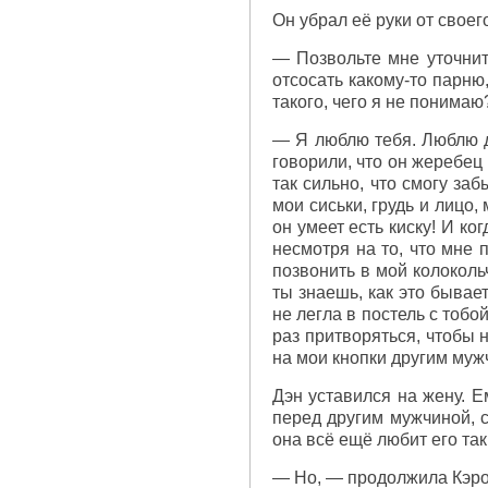
Он убрал её руки от своег
— Позвольте мне уточнить
отсосать какому-то парню
такого, чего я не понимаю
— Я люблю тебя. Люблю до
говорили, что он жеребец
так сильно, что смогу заб
мои сиськи, грудь и лицо,
он умеет есть киску! И ког
несмотря на то, что мне 
позвонить в мой колокольч
ты знаешь, как это бывает
не легла в постель с тобо
раз притворяться, чтобы 
на мои кнопки другим муж
Дэн уставился на жену. Е
перед другим мужчиной, с
она всё ещё любит его так
— Но, — продолжила Кэрол