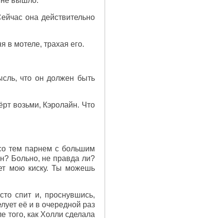
 не вышло.
Сейчас она действительно
я в мотеле, трахая его.
сль, что он должен быть
чёрт возьми, Кэролайн. Что
со тем парнем с большим
эн? Больно, не правда ли?
ет мою киску. Ты можешь
то спит и, проснувшись,
елует её и в очередной раз
ле того, как Холли сделала