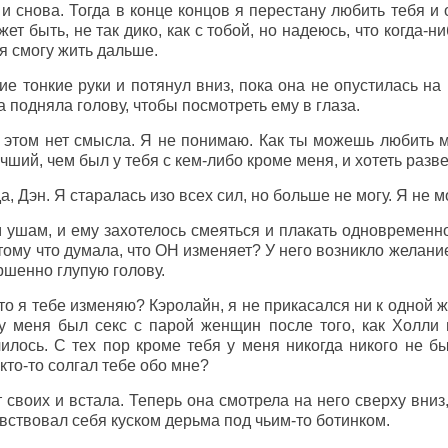
и снова. Тогда в конце концов я перестану любить тебя и о
жет быть, не так дико, как с тобой, но надеюсь, что когда-н
 я смогу жить дальше.
ие тонкие руки и потянул вниз, пока она не опустилась на
а подняла голову, чтобы посмотреть ему в глаза.
 этом нет смысла. Я не понимаю. Как ты можешь любить ме
чший, чем был у тебя с кем-либо кроме меня, и хотеть разв
, Дэн. Я старалась изо всех сил, но больше не могу. Я не 
 ушам, и ему захотелось смеяться и плакать одновременно
тому что думала, что ОН изменяет? У него возникло желание
ршенно глупую голову.
то я тебе изменяю? Кэролайн, я не прикасался ни к одной ж
 у меня был секс с парой женщин после того, как Холли
илось. С тех пор кроме тебя у меня никогда никого не б
кто-то солгал тебе обо мне?
 своих и встала. Теперь она смотрела на него сверху вниз,
увствовал себя куском дерьма под чьим-то ботинком.