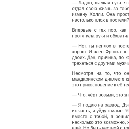
— Ладно, жалкая сука, я
отдал свою жизнь за теб
измену Холли. Она прос
настолько плох в постели
Впервые с тех пор, как
протянула руки и обхвати
— Нет, ты неплох в пост
хорош. И член Фрэнка не 
двоих. Дэн, причина, по 
трахаться с другими мужч
Несмотря на то, что о
мандаринском диалекте ки
это прикосновение к её т
— Что, чёрт возьми, это з
— Я подаю на развод, Дэн
их часть, и уйду к маме.
вместе с тобой, я решил
насколько это возможно, 
ещё. Но быть честной с тоб