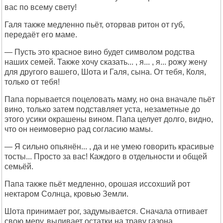
вас по всему свету!
Галя также медленно пьёт, оторвав ритон от губ,
передаёт его маме.
— Пусть это красное вино будет символом родства
наших семей. Также хочу сказать... , я... , я... рожу жену
для другого вашего, Шота и Галя, сына. От тебя, Коля,
только от тебя!
Папа порывается поцеловать маму, но она вначале пьёт
вино, только затем подставляет уста, незаметные до
этого усики окрашены вином. Папа целует долго, видно,
что он неимоверно рад согласию мамы.
— Я сильно опьянён... , да и не умею говорить красивые
тосты... Просто за вас! Каждого в отдельности и общей
семьёй.
Папа также пьёт медленно, орошая иссохший рот
нектаром Солнца, кровью Земли.
Шота принимает рог, задумывается. Сначала отпивает
свою меру, выливает остатки на траву газона.