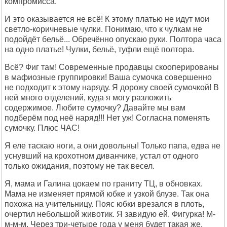
компромисса.
И это оказывается не всё! К этому платью не идут мои
светло-коричневые чулки. Понимаю, что к чулкам не
подойдёт бельё... Обречённо опускаю руки. Полтора часа
на одно платье! Чулки, бельё, туфли ещё полтора.
Всё? Фиг там! Современные продавцы скооперированы
в мафиозные группировки! Ваша сумочка совершенно
не подходит к этому наряду. Я дорожу своей сумочкой! В
ней много отделений, куда я могу разложить
содержимое. Любите сумочку? Давайте мы вам
подберём под неё наряд!!! Нет уж! Согласна поменять
сумочку. Плюс ЧАС!
Я еле таскаю ноги, а они довольны! Только папа, едва не
уснувший на крохотном диванчике, устал от одного
только ожидания, поэтому не так весел.
Я, мама и Галина цокаем по граниту ТЦ, в обновках.
Мама не изменяет прямой юбке и узкой блузе. Так она
похожа на учительницу. Пояс юбки врезался в плоть,
очертил небольшой животик. Я завидую ей. Фигурка! М-
м-м-м. Через три-четыре года у меня будет такая же.