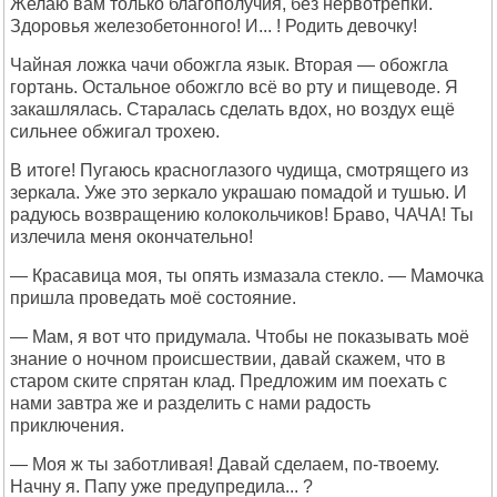
Желаю вам только благополучия, без нервотрёпки.
Здоровья железобетонного! И... ! Родить девочку!
Чайная ложка чачи обожгла язык. Вторая — обожгла
гортань. Остальное обожгло всё во рту и пищеводе. Я
закашлялась. Старалась сделать вдох, но воздух ещё
сильнее обжигал трохею.
В итоге! Пугаюсь красноглазого чудища, смотрящего из
зеркала. Уже это зеркало украшаю помадой и тушью. И
радуюсь возвращению колокольчиков! Браво, ЧАЧА! Ты
излечила меня окончательно!
— Красавица моя, ты опять измазала стекло. — Мамочка
пришла проведать моё состояние.
— Мам, я вот что придумала. Чтобы не показывать моё
знание о ночном происшествии, давай скажем, что в
старом ските спрятан клад. Предложим им поехать с
нами завтра же и разделить с нами радость
приключения.
— Моя ж ты заботливая! Давай сделаем, по-твоему.
Начну я. Папу уже предупредила... ?