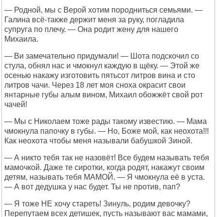
— Родной, мы с Верой хотим породниться семьями. —
Галина всё-также держит меня за руку, погладила
супруга по плечу. — Она родит жену для нашего
Михаила.
— Ви замечательно придумали! — Шота подскочил со
стула, обнял нас и чмокнул каждую в щёку. — Этой же
осенью накажу изготовить пятьсот литров вина и сто
литров чачи. Через 18 лет моя сноха окрасит свои
янтарные губы алым вином, Михаил обожжёт свой рот
чачей!
— Мы с Николаем тоже рады такому известию. — Мама
чмокнула папочку в губы. — Но, Боже мой, как неохота!!!
Как неохота чтобы меня называли бабушкой Зиной.
— А никто тебя так не назовёт! Все будем называть тебя
мамочкой. Даже те сиротки, когда родят, накажут своим
детям, называть тебя МАМОЙ. — Я чмокнула её в уста.
— А вот дедушка у нас будет. Ты не против, пап?
— Я тоже НЕ хочу стареть! Зинуль, родим девочку?
Перепутаем всех детишек, пусть называют вас мамами,