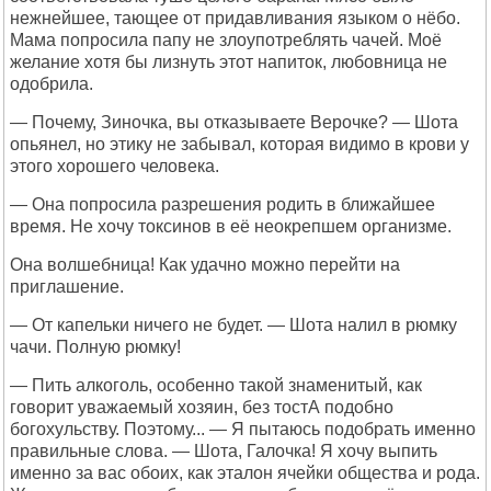
нежнейшее, тающее от придавливания языком о нёбо.
Мама попросила папу не злоупотреблять чачей. Моё
желание хотя бы лизнуть этот напиток, любовница не
одобрила.
— Почему, Зиночка, вы отказываете Верочке? — Шота
опьянел, но этику не забывал, которая видимо в крови у
этого хорошего человека.
— Она попросила разрешения родить в ближайшее
время. Не хочу токсинов в её неокрепшем организме.
Она волшебница! Как удачно можно перейти на
приглашение.
— От капельки ничего не будет. — Шота налил в рюмку
чачи. Полную рюмку!
— Пить алкоголь, особенно такой знаменитый, как
говорит уважаемый хозяин, без тостА подобно
богохульству. Поэтому... — Я пытаюсь подобрать именно
правильные слова. — Шота, Галочка! Я хочу выпить
именно за вас обоих, как эталон ячейки общества и рода.