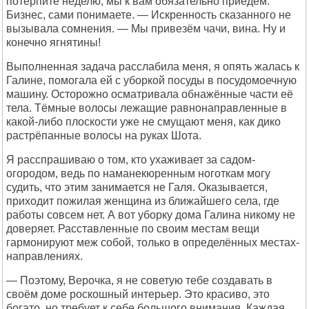
потерпите неделю, мы к вам обязательно приедем.
Бизнес, сами понимаете. — Искренность сказанного не
вызывала сомнения. — Мы привезём чачи, вина. Ну и
конечно ягнятины!
Выполненная задача расслабила меня, я опять жалась к
Галине, помогала ей с уборкой посуды в посудомоечную
машину. Осторожно осматривала обнажённые части её
тела. Тёмные волосы лежащие равнонаправленные в
какой-либо плоскости уже не смущают меня, как дико
растрёпанные волосы на руках Шота.
Я расспрашиваю о том, кто ухаживает за садом-
огородом, ведь по наманекюренным ноготкам могу
судить, что этим занимается не Галя. Оказывается,
приходит пожилая женщина из ближайшего села, где
работы совсем нет. А вот уборку дома Галина никому не
доверяет. Расставленные по своим местам вещи
гармонируют меж собой, только в определённых местах-
направлениях.
— Поэтому, Верочка, я не советую тебе создавать в
своём доме роскошный интерьер. Это красиво, это
богато, но требует к себе большого внимания. Каждая