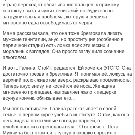
играх) переход от облизывания пальцев, к прямому
контакту языка и чужих гениталий возбудительно-
затруднительная проблема, которую я решила
мгновенно едва освободилась от червя.
Мама рассказывала, что она тоже брезговала лизать
мужские гениталии, анус, но проституция (особенно в
первичной стадии) есть ломка всех этических и
моральных взглядов. Она просто заглушила сознание
алкоголем.
И вот... Галина. СтоИт, решается. Ей хочется ЭТОГО! Она
достаточно трезва и брезглива. Я, понимая её, ложусь на
верхний полок животом вверх, раскрываю промежность.
Теперь анус внизу, не коснётся её носа. Женщина
мгновенно припадает, направляет жало к пещерке,
всунув кончик, облизывает его...
Мы опять остываем. Галина рассказывает о своей
семье, о первом курсе учёбы в институте. О том, как она
ненавидела похотливые взгляды парней, о
влюблённости в преподавателя... О встрече с Шота.
Мужчина беспокоится, стукнув в окошко спросил о