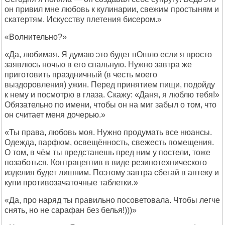
он привил мне любовь к кулинарии, свежим простыням и
скатертям. Искусству плетения бисером.»
«Волнительно?»
«Да, любимая. Я думаю это будет пОшло если я просто
заявлюсь ночью в его спальную. Нужно завтра же
приготовить праздничный (в честь моего
выздоровления) ужин. Перед принятием пищи, подойду
к нему и посмотрю в глаза. Скажу: «Даня, я люблю тебя!»
Обязательно по имени, чтобы он на миг забыл о том, что
он считает меня дочерью.»
«Ты права, любовь моя. Нужно продумать все нюансы.
Одежда, парфюм, освещённость, свежесть помещения.
О том, в чём ты предстанешь пред ним у постели, тоже
позаботься. Контрацептив в виде резинотехнического
изделия будет лишним. Поэтому завтра сбегай в аптеку и
купи противозачаточные таблетки.»
«Да, про наряд ты правильно посоветовала. Чтобы легче
снять, но не сарафан без белья!)))»