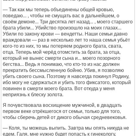
— Так как мы теперь объединены общей кровью,
поведаю... , чтобы не смущать вас в дальнейшем, о
своём демоне... Три десятка лет назад... , моего старшего
брата убили... Убийство произошло на моих глазах...
Убили по закону крови — вендетты. Наши семьи давно
враждовали — раз в несколько лет то наша семья убьёт
кого-то из них, то мы потеряем родного брата, свата,
отца. Теперь мой черёд отомстить за брата, за отца,
который не вынес смерти сына и... моего позорного
бегства... Ведь я понимаю, что кто-то из нас должен
прекратить бессмысленную бойню. Убив, я позволяю
убить своего сына. Поэтому я навсегда покинул Родину,
ибо могу не сдержаться и убить того фиксатого, который
повинен в смерти моего брата. Вот откуда у меня
неприязнь к блеску золота.
Я почувствовала восхищение мужчиной, в двадцать
первом веке отрёкшегося от семьи, только для того,
чтобы сберечь детей от дикого обычая средневековья.
— Коля, ты можешь выпить. Завтра мы опять никуда не
едем. Галя, мне нужно будет попасть к гинекологу,