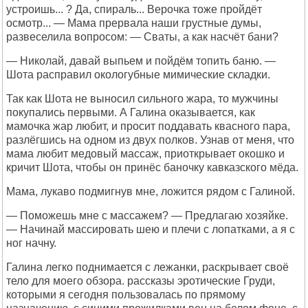
устроишь... ? Да, спираль... Верочка тоже пройдёт
осмотр... — Мама прервала наши грустные думы,
развеселила вопросом: — Сваты, а как насчёт бани?
— Николай, давай выпьем и пойдём топить баню. —
Шота расправил окологубные мимические складки.
Так как Шота не выносил сильного жара, то мужчины
покупались первыми. А Галина оказывается, как
мамочка жар любит, и просит поддавать квасного пара,
разлёгшись на одном из двух полков. Узнав от меня, что
мама любит медовый массаж, приоткрывает окошко и
кричит Шота, чтобы он принёс баночку кавказского мёда.
Мама, лукаво подмигнув мне, ложится рядом с Галиной.
— Поможешь мне с массажем? — Предлагаю хозяйке.
— Начинай массировать шею и плечи с лопатками, а я с
ног начну.
Галина легко поднимается с лежанки, раскрывает своё
тело для моего обзора. рассказы эротические Груди,
которыми я сегодня пользовалась по прямому