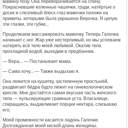
мамину позу. Она переворачивается на спину.
Покрасневшие коленные чашечки, груди, натёртые о
доски и слезливый блеск глаз мамочки похожи на
приметы, которыми была украшена Верочка. Я целую
эти глазки, эти губки...
Продолжаем массажировать мамочку. Теперь Галочка
начинает с ног. Жар уже нестерпимый, но мы успеваем
натереть всё тело моей любимой. Окатив тела
прохладной водой, выходим в предбанник.
— Вера... — Постанывает мама.
— Сама хочу... — Также выдыхаю я.
Она ложится на кушетку, застеленную простынёй,
раздвигает бёдра будто лежит на гинекологическом
кресле. Мне достаётся самая вкусная часть женского
тела — пульсирующие срамные уста. Влагалище,
сокращаясь, выдавливает порции нектара, слизываю
его.
Моей промежности касается ладонь Галочки.
Долгожданная моей киской длань женщины.