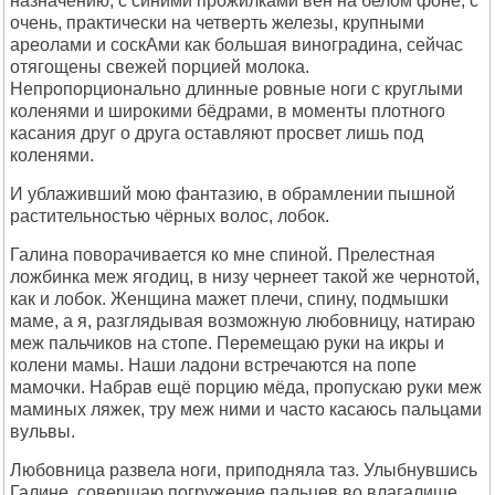
назначению, с синими прожилками вен на белом фоне, с
очень, практически на четверть железы, крупными
ареолами и соскАми как большая виноградина, сейчас
отягощены свежей порцией молока.
Непропорционально длинные ровные ноги с круглыми
коленями и широкими бёдрами, в моменты плотного
касания друг о друга оставляют просвет лишь под
коленями.
И ублаживший мою фантазию, в обрамлении пышной
растительностью чёрных волос, лобок.
Галина поворачивается ко мне спиной. Прелестная
ложбинка меж ягодиц, в низу чернеет такой же чернотой,
как и лобок. Женщина мажет плечи, спину, подмышки
маме, а я, разглядывая возможную любовницу, натираю
меж пальчиков на стопе. Перемещаю руки на икры и
колени мамы. Наши ладони встречаются на попе
мамочки. Набрав ещё порцию мёда, пропускаю руки меж
маминых ляжек, тру меж ними и часто касаюсь пальцами
вульвы.
Любовница развела ноги, приподняла таз. Улыбнувшись
Галине, совершаю погружение пальцев во влагалище,