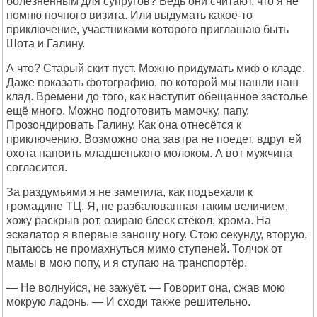
болезненным для супругов? Ведь они считают, что я не
помню ночного визита. Или выдумать какое-то
приключение, участниками которого приглашаю быть
Шота и Галину.
А что? Старый скит пуст. Можно придумать миф о кладе.
Даже показать фотографию, по которой мы нашли наш
клад. Времени до того, как наступит обещанное застолье
ещё много. Можно подготовить мамочку, папу.
Прозондировать Галину. Как она отнесётся к
приключению. Возможно она завтра не поедет, вдруг ей
охота напоить младшенького молоком. А вот мужчина
согласится.
За раздумьями я не заметила, как подъехали к
громадине ТЦ. Я, не разбалованная таким величием,
хожу раскрыв рот, озираю блеск стёкол, хрома. На
эскалатор я впервые заношу ногу. Стою секунду, вторую,
пытаюсь не промахнуться мимо ступеней. Толчок от
мамы в мою попу, и я ступаю на транспортёр.
— Не волнуйся, не зажуёт. — Говорит она, сжав мою
мокрую ладонь. — И сходи также решительно.