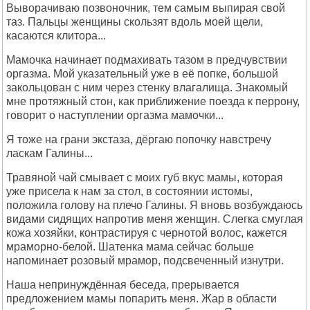
Выворачиваю позвоночник, тем самым выпирая свой
таз. Пальцы женщины скользят вдоль моей щели,
касаются клитора...
Мамочка начинает подмахивать тазом в предчувствии
оргазма. Мой указательный уже в её попке, большой
закольцован с ним через стенку влагалища. Знакомый
мне протяжный стон, как приближение поезда к перрону,
говорит о наступлении оргазма мамочки...
Я тоже на грани экстаза, дёргаю попочку навстречу
ласкам Галины...
Травяной чай смывает с моих губ вкус мамы, которая
уже присела к нам за стол, в состоянии истомы,
положила голову на плечо Галины. Я вновь возбуждаюсь
видами сидящих напротив меня женщин. Слегка смуглая
кожа хозяйки, контрастируя с чернотой волос, кажется
мраморно-белой. Шатенка мама сейчас больше
напоминает розовый мрамор, подсвеченный изнутри.
Наша непринуждённая беседа, прерывается
предложением мамы попарить меня. Жар в области