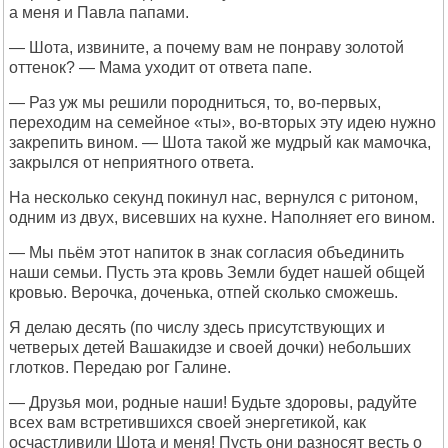
а меня и Павла папами.
— Шота, извините, а почему вам не понраву золотой
оттенок? — Мама уходит от ответа папе.
— Раз уж мы решили породниться, то, во-первых,
переходим на семейное «ты», во-вторых эту идею нужно
закрепить вином. — Шота такой же мудрый как мамочка,
закрылся от неприятного ответа.
На несколько секунд покинул нас, вернулся с ритоном,
одним из двух, висевших на кухне. Наполняет его вином.
— Мы пьём этот напиток в знак согласия объединить
наши семьи. Пусть эта кровь Земли будет нашей общей
кровью. Верочка, доченька, отпей сколько сможешь.
Я делаю десять (по числу здесь присутствующих и
четверых детей Вашакидзе и своей дочки) небольших
глотков. Передаю рог Галине.
— Друзья мои, родные наши! Будьте здоровы, радуйте
всех вам встретившихся своей энергетикой, как
осчастливили Шота и меня! Пусть они разносят весть о