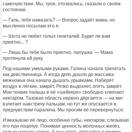
самочувствии. Мы, трое, отозвались, сказали о своём
состоянии.
— Галь, тебя намазать? — Вопрос задаёт мама, но
мысленно посылаю его я.
— Шота не любит голых гениталий. Будет ли вам
приятно... ?
— Лишь бы тебе было приятно, лапушка. — Мама
протянула ей руку.
Под нашими умелыми руками, Галина начала трепетать
как девственница. А когда дело дошло до массажа
межножья она начала дышать урывками. Наберёт
воздух в лёгкие, замрёт, Резко выдохнет, опять замрёт.
Мои тонкие пальцы в её «шейкере» свободно хлюпают
нектаром. Тазовая область нервно дёргается — на миг
взлетает навстречу пальцам, но тут же опускается в
предчувствии паралича. Мы просим её перевернуться.
Измазываю её лицо, особенно губы, нектаром, слизываю
его при поцелуе. Понимая ценность молочных желёз,
только чуточку целую. А она опять дёргается в мелких