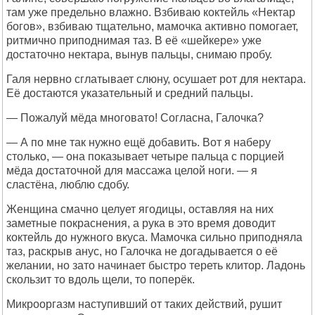
там уже предельно влажно. Взбиваю коктейль «Нектар
богов», взбиваю тщательно, мамочка активно помогает,
ритмично приподнимая таз. В её «шейкере» уже
достаточно нектара, вынув пальцы, снимаю пробу.
Галя нервно сглатывает слюну, осушает рот для нектара.
Её достаются указательный и средний пальцы.
— Пожалуй мёда многовато! Согласна, Галочка?
— А по мне так нужно ещё добавить. Вот я наберу
столько, — она показывает четыре пальца с порцией
мёда достаточной для массажа целой ноги. — я
сластёна, люблю сдобу.
Женщина смачно целует ягодицы, оставляя на них
заметные покраснения, а рука в это время доводит
коктейль до нужного вкуса. Мамочка сильно приподняла
таз, раскрыв анус, но Галочка не догадывается о её
желании, но зато начинает быстро тереть клитор. Ладонь
скользит то вдоль щели, то поперёк.
Микрооргазм наступивший от таких действий, рушит