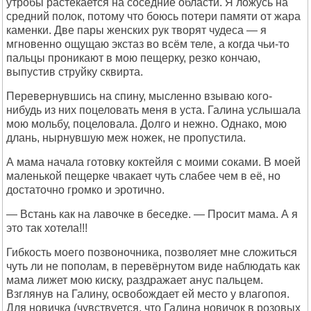
утробы растекается на соседние области. Я ложусь на
средний полок, потому что боюсь потери памяти от жара
каменки. Две пары женских рук творят чудеса — я
мгновенно ощущаю экстаз во всём теле, а когда чьи-то
пальцы проникают в мою пещерку, резко кончаю,
выпустив струйку сквирта.
Перевернувшись на спину, мысленно взываю кого-
нибудь из них поцеловать меня в уста. Галина услышала
мою мольбу, поцеловала. Долго и нежно. Однако, мою
длань, нырнувшую меж ножек, не пропустила.
А мама начала готовку коктейля с моими соками. В моей
маленькой пещерке чвакает чуть слабее чем в её, но
достаточно громко и эротично.
— Встань как на лавочке в беседке. — Просит мама. А я
это так хотела!!!
Гибкость моего позвоночника, позволяет мне сложиться
чуть ли не пополам, в перевёрнутом виде наблюдать как
мама лижет мою киску, раздражает анус пальцем.
Взглянув на Галину, освобождает ей место у влагопоя.
Для новичка (чувствуется, что Галина новичок в розовых