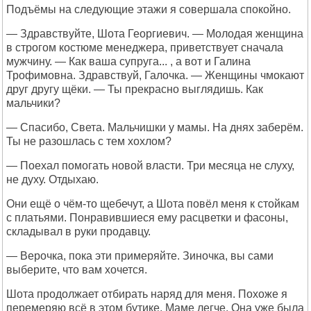
Подъёмы на следующие этажи я совершала спокойно.
— Здравствуйте, Шота Георгиевич. — Молодая женщина
в строгом костюме менеджера, приветствует сначала
мужчину. — Как ваша супруга... , а вот и Галина
Трофимовна. Здравствуй, Галочка. — Женщины чмокают
друг другу щёки. — Ты прекрасно выглядишь. Как
мальчики?
— Спасибо, Света. Мальчишки у мамы. На днях заберём.
Ты не разошлась с тем хохлом?
— Поехал помогать новой власти. Три месяца не слуху,
не духу. Отдыхаю.
Они ещё о чём-то щебечут, а Шота повёл меня к стойкам
с платьями. Понравившиеся ему расцветки и фасоны,
складывал в руки продавцу.
— Верочка, пока эти примеряйте. Зиночка, вы сами
выберите, что вам хочется.
Шота продолжает отбирать наряд для меня. Похоже я
перемеряю всё в этом бутике. Маме легче. Она уже была