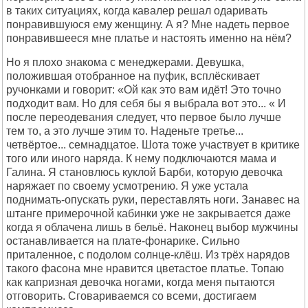
в таких ситуациях, когда кавалер решал одаривать
понравившуюся ему женщину. А я? Мне надеть первое
понравившееся мне платье и настоять именно на нём?
Но я плохо знакома с менеджерами. Девушка,
положившая отобранное на пуфик, всплёскивает
ручонками и говорит: «Ой как это вам идёт! Это точно
подходит вам. Но для себя бы я выбрала вот это... « И
после переодевания следует, что первое было лучше
тем то, а это лучше этим то. Наденьте третье...
четвёртое... семнадцатое. Шота тоже участвует в критике
того или иного наряда. К нему подключаются мама и
Галина. Я становлюсь куклой Барби, которую девочка
наряжает по своему усмотрению. Я уже устала
поднимать-опускать руки, переставлять ноги. Занавес на
штанге примерочной кабинки уже не закрывается даже
когда я облачена лишь в бельё. Наконец выбор мужчины
останавливается на плате-фонарике. Сильно
приталенное, с подолом солнце-клёш. Из трёх нарядов
такого фасона мне нравится цветастое платье. Топаю
как капризная девочка ногами, когда меня пытаются
отговорить. Сговариваемся со всеми, достигаем