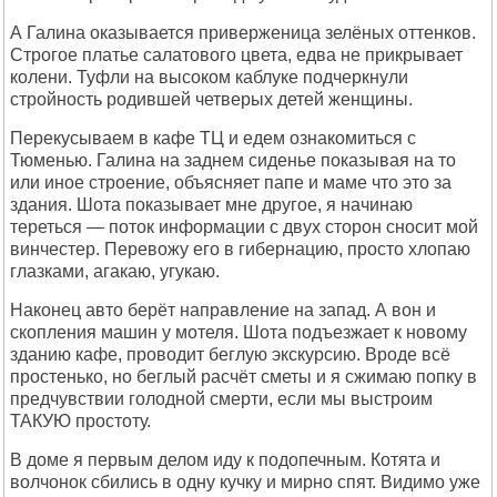
А Галина оказывается приверженица зелёных оттенков.
Строгое платье салатового цвета, едва не прикрывает
колени. Туфли на высоком каблуке подчеркнули
стройность родившей четверых детей женщины.
Перекусываем в кафе ТЦ и едем ознакомиться с
Тюменью. Галина на заднем сиденье показывая на то
или иное строение, объясняет папе и маме что это за
здания. Шота показывает мне другое, я начинаю
тереться — поток информации с двух сторон сносит мой
винчестер. Перевожу его в гибернацию, просто хлопаю
глазками, агакаю, угукаю.
Наконец авто берёт направление на запад. А вон и
скопления машин у мотеля. Шота подъезжает к новому
зданию кафе, проводит беглую экскурсию. Вроде всё
простенько, но беглый расчёт сметы и я сжимаю попку в
предчувствии голодной смерти, если мы выстроим
ТАКУЮ простоту.
В доме я первым делом иду к подопечным. Котята и
волчонок сбились в одну кучку и мирно спят. Видимо уже