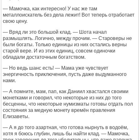
— Мамочка, как интересно! У нас же там
металлоискатель без дела лежит! Вот теперь отработает
свою цену.
— Вряд ли это большой клад. — Шота начал
размышлять. Логично, между прочим. — Староверы не
были богаты. Только единицы из них остались верны
старой вере. И из этих единиц, совсем одиночки
обладали достаточным богатством.
— Но ведь шанс есть! — Мама уже чувствует
энергичность приключения, пусть даже выдуманного
нами.
— А помните, мам, пап, как Даниил хвастался своими
монетками и говорил, что некоторые из них до того
бесценны, что некоторые нумизматы готовы отдать пол
состояния за медную монету времён правления
Елизаветы.
— А я до того азартная, что готова нырнуть в водоём,
хотя я боюсь глубин, лишь бы найти клад. — Мамочка,
твои заверения до того убедительны, что даже папочка