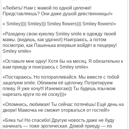
«Любить! Нам с мамой по одной целочке!
Представляешь? Они даже душой девственницы!»
« Smilеy)))) Smilеy))) Smilеy flоwеrs))) Smilеy flоwеrs!»
«Разодену свою куколку Smilеy smilе в одежду твоей
мамы. (видишь, как удачно!) Наиграюсь, а потом
посмотрю, как Пашенька впервые войдёт в пещерку!
Smilеy smilе»
«Оставьте мне одну! Хотя бы на месяц. Я обязательно к
вам приеду и поиграюсь с Smilеy smilе»
«Постараюсь. Но поторапливайся. Мы вместе с тобой
зацелуем smilе. Оближем её щёлочку. Потретируем
плеву. Я уже хочу!!! Изнемогаю)) Ты будешь язычком
нарезать круги по её соску)))»
«Опомнись, любимая! Ты сейчас потечёшь! Ещё день на
дворе! Мамочка не сможет оторваться от гостей!»
«Бяка ты! Но спасибо! Другую новость даже не буду
начинать — тоже эротическая. Домой приеду — по