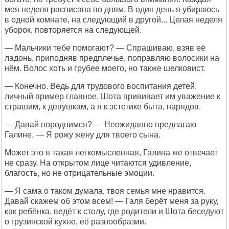
моя неделя расписана по дням. В один день я убираюсь
в одной комнате, на следующий в другой... Целая неделя
уборок, повторяется на следующей.
— Мальчики тебе помогают? — Спрашиваю, взяв её
ладонь, приподняв предплечье, поправляю волосики на
нём. Волос хоть и грубее моего, но также шелковист.
— Конечно. Ведь для трудового воспитания детей,
личный пример главное. Шота прививает им уважение к
страшим, к девушкам, а я к эстетике быта, нарядов.
— Давай породнимся? — Неожиданно предлагаю
Галине. — Я рожу жену для твоего сына.
Может это я такая легкомысленная, Галина же отвечает
не сразу. На открытом лице читаются удивление,
благость, но не отрицательные эмоции.
— Я сама о таком думала, твоя семья мне нравится.
Давай скажем об этом всем! — Галя берёт меня за руку,
как ребёнка, ведёт к столу, где родители и Шота беседуют
о грузинской кухне, её разнообразии.