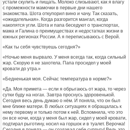
устали скулить и пищать. Молоко слизывают, как я влагу
с промежности мамочки в первые дни нашего
знакомства. Шота откупорил вино и чачу. Так сказать,
«ожидательная». Когда разгорится мангал, когда
накопятся угли. Шота и папа беседуют о транспортах,
мама и Галина о преимуществах и недостатках жизни в
южных регионах России. А я переписываюсь с Верой.
«Как ты себя чувствуешь сегодня?»
«Ночью меня вырвало. У меня всегда так, когда сильный
жар. Скорую я не захотела. Папа просидел у моей
кровати до утра.»
«Бедненькая моя. Сейчас температура в норме?»
«Да. Моя примета — если я обрыгаюсь от жара, то через
сутки буду на ногах. Завтра проснусь здоровенькой.
Сегодня весь день думаю о нём. И поняла, что он был
мне ближе матери. В любых ситуациях я обращалась к
нему первому и только потом к ней. Вспомнила, что это
он все ночи, когда у меня был жар, сидел у моей кровати,
подтирал рыготину, носил на горшок и в туалет. Верочка!
Сегодня я поняла — он создавал себе супругу! Ведь это