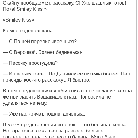
Скайпу пообщаемся, расскажу. О! Уже шашлык готов!
Пока! Smilеy Kiss!»
«Smilеy Kiss»
Ко мне подошёл папа.
— С Пашей переписываешься?
— С Верочкой. Болеет бедненькая.
— Писечку простудила?
— И писечку тоже... По Даниилу её писечка болеет. Пап,
присядь, кое-что расскажу... Я быстро.
В трёх предложениях я объяснила своё желание завтра
же пригласить Вашакидзе к нам. Попросила не
удивляться ничему.
— Уже нас кричат, пошли, доченька.
В моём представлении ягнёнок — это большая кошка.
Но гора мяса, лежащая на разносе, больше
соответствовала туше целого барана. Мясо было