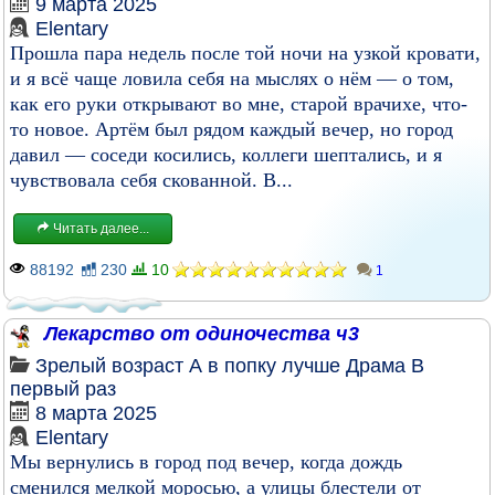
9 марта 2025
Elentary
Прошла пара недель после той ночи на узкой кровати,
и я всё чаще ловила себя на мыслях о нём — о том,
как его руки открывают во мне, старой врачихе, что-
то новое. Артём был рядом каждый вечер, но город
давил — соседи косились, коллеги шептались, и я
чувствовала себя скованной. В...
Читать далее...
88192
230
10
1
Лекарство от одиночества ч3
Зрелый возраст
А в попку лучше
Драма
В
первый раз
8 марта 2025
Elentary
Мы вернулись в город под вечер, когда дождь
сменился мелкой моросью, а улицы блестели от