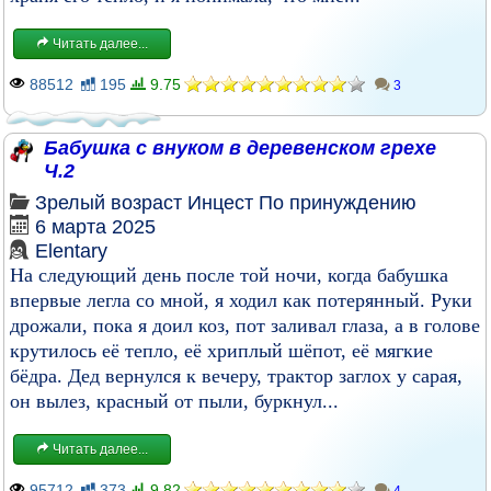
Читать далее...
88512
195
9.75
3
Бабушка с внуком в деревенском грехе
Ч.2
Зрелый возраст
Инцест
По принуждению
6 марта 2025
Elentary
На следующий день после той ночи, когда бабушка
впервые легла со мной, я ходил как потерянный. Руки
дрожали, пока я доил коз, пот заливал глаза, а в голове
крутилось её тепло, её хриплый шёпот, её мягкие
бёдра. Дед вернулся к вечеру, трактор заглох у сарая,
он вылез, красный от пыли, буркнул...
Читать далее...
95712
373
9.82