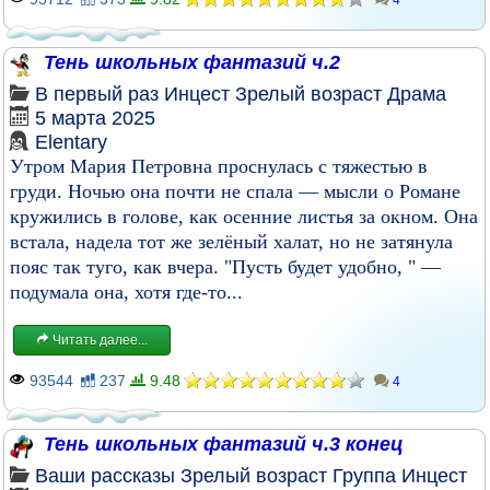
4
Тень школьных фантазий ч.2
В первый раз
Инцест
Зрелый возраст
Драма
5 марта 2025
Elentary
Утром Мария Петровна проснулась с тяжестью в
груди. Ночью она почти не спала — мысли о Романе
кружились в голове, как осенние листья за окном. Она
встала, надела тот же зелёный халат, но не затянула
пояс так туго, как вчера. "Пусть будет удобно, " —
подумала она, хотя где-то...
Читать далее...
93544
237
9.48
4
Тень школьных фантазий ч.3 конец
Ваши рассказы
Зрелый возраст
Группа
Инцест