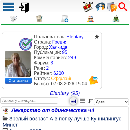
Пользователь:
Elentary
Страна:
Греция
Город:
Халкида
Публикаций:
95
Комментариев:
249
Форум:
3
Ранг:
2
Рейтинг:
6200
Статус:
Оффлайн
Статистика
Был(a):
07.08.2026 15:04
Elentary (95)
Лекарство от одиночества ч4
Зрелый возраст
А в попку лучше
Куннилингус
Минет