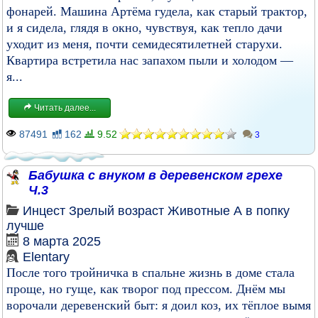
фонарей. Машина Артёма гудела, как старый трактор,
и я сидела, глядя в окно, чувствуя, как тепло дачи
уходит из меня, почти семидесятилетней старухи.
Квартира встретила нас запахом пыли и холодом —
я...
Читать далее...
87491
162
9.52
3
Бабушка с внуком в деревенском грехе
Ч.3
Инцест
Зрелый возраст
Животные
А в попку
лучше
8 марта 2025
Elentary
После того тройничка в спальне жизнь в доме стала
проще, но гуще, как творог под прессом. Днём мы
ворочали деревенский быт: я доил коз, их тёплое вымя