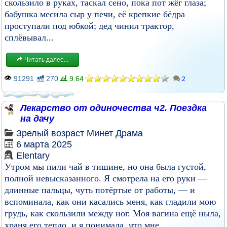
скользило в руках, таскал сено, пока пот жёг глаза;
бабушка месила сыр у печи, её крепкие бёдра
проступали под юбкой; дед чинил трактор,
сплёвывал...
Читать далее...
91291
270
9.64
2
Лекарство от одиночества ч2. Поездка
на дачу
Зрелый возраст
Минет
Драма
6 марта 2025
Elentary
Утром мы пили чай в тишине, но она была густой,
полной невысказанного. Я смотрела на его руки —
длинные пальцы, чуть потёртые от работы, — и
вспоминала, как они касались меня, как гладили мою
грудь, как скользили между ног. Моя вагина ещё ныла,
храня его тепло, и я понимала, что мне...