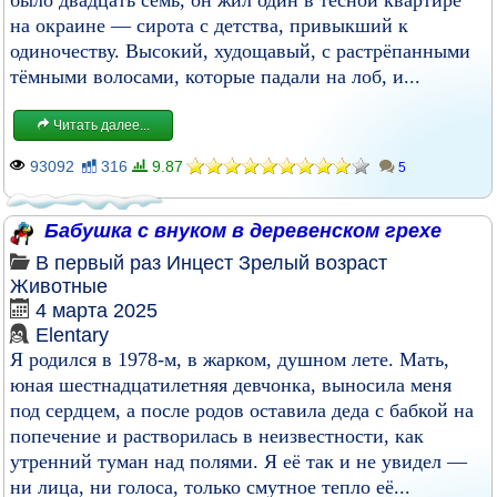
было двадцать семь, он жил один в тесной квартире
на окраине — сирота с детства, привыкший к
одиночеству. Высокий, худощавый, с растрёпанными
тёмными волосами, которые падали на лоб, и...
Читать далее...
93092
316
9.87
5
Бабушка с внуком в деревенском грехе
В первый раз
Инцест
Зрелый возраст
Животные
4 марта 2025
Elentary
Я родился в 1978-м, в жарком, душном лете. Мать,
юная шестнадцатилетняя девчонка, выносила меня
под сердцем, а после родов оставила деда с бабкой на
попечение и растворилась в неизвестности, как
утренний туман над полями. Я её так и не увидел —
ни лица, ни голоса, только смутное тепло её...