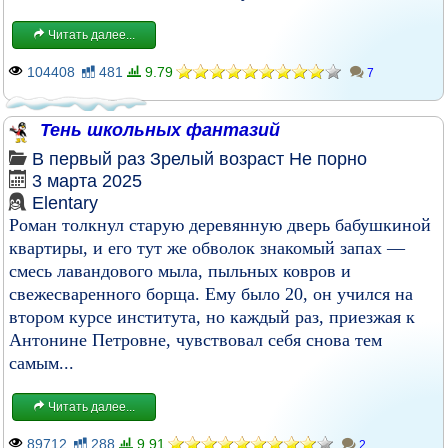
Читать далее...
104408
481
9.79
7
Тень школьных фантазий
В первый раз
Зрелый возраст
Не порно
3 марта 2025
Elentary
Роман толкнул старую деревянную дверь бабушкиной
квартиры, и его тут же обволок знакомый запах —
смесь лавандового мыла, пыльных ковров и
свежесваренного борща. Ему было 20, он учился на
втором курсе института, но каждый раз, приезжая к
Антонине Петровне, чувствовал себя снова тем
самым...
Читать далее...
89712
288
9.91
2