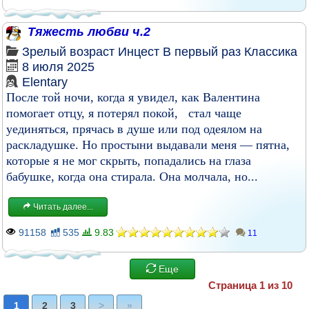
Тяжесть любви ч.2
Зрелый возраст
Инцест
В первый раз
Классика
8 июля 2025
Elentary
После той ночи, когда я увидел, как Валентина
помогает отцу, я потерял покой, стал чаще
уединяться, прячась в душе или под одеялом на
раскладушке. Но простыни выдавали меня — пятна,
которые я не мог скрыть, попадались на глаза
бабушке, когда она стирала. Она молчала, но...
Читать далее...
91158
535
9.83
11
Еще
Страница 1 из 10
1
2
3
>
»