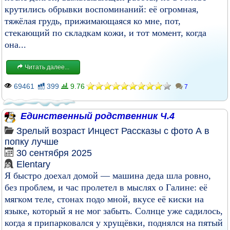
крутились обрывки воспоминаний: её огромная,
тяжёлая грудь, прижимающаяся ко мне, пот,
стекающий по складкам кожи, и тот момент, когда
она...
Читать далее...
69461
399
9.76
7
Единственный родственник Ч.4
Зрелый возраст
Инцест
Рассказы с фото
А в
попку лучше
30 сентября 2025
Elentary
Я быстро доехал домой — машина деда шла ровно,
без проблем, и час пролетел в мыслях о Галине: её
мягком теле, стонах подо мной, вкусе её киски на
языке, который я не мог забыть. Солнце уже садилось,
когда я припарковался у хрущёвки, поднялся на пятый