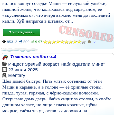
вились вокруг соседке Маши — её лукавой улыбки,
пышной жопы, что колыхалась под сарафаном, её
«вкусненького», что вчера выжало меня до последней
капли. Хуй напрягся в штанах, от...
Читать далее...
85312
509
9.97
17
Тяжесть любви ч.4
Инцест
Зрелый возраст
Наблюдатели
Минет
23 июля 2025
Elentary
Шел домой быстро. Пять мятых сотенных от тёти
Маши в кармане, а в голове — её хриплые стоны,
пизда, тугая, горячая, с чёрно-седыми волосами.
Открываю дома дверь, бабка сидит за столом, в своём
длинном халате, но лицо : глаза красные, щёки
мокрые, слёзы текут, оставляя дорожки на