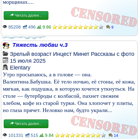
морщинах....
Читать далее...
85208
496
9.86
9
Тяжесть любви ч.3
Зрелый возраст
Инцест
Минет
Рассказы с фото
15 июля 2025
Elentary
Утро просыпаюсь, а в голове — она.
Валентина.Бабушка. Её тело ночью, её стоны, её кожа,
мягкая, как подушка, в которую хочется уткнуться. На
столе — бутерброды с колбасой, пахнет свежим
хлебом, кофе из старой турки. Она хлопочет у плиты,
но глаза прячет. Неловко нам, будто украли...
Читать далее...
101331
515
9.84
14