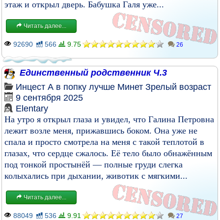
этаж и открыл дверь. Бабушка Галя уже...
Читать далее...
92690
566
9.75
26
Единственный родственник Ч.3
Инцест
А в попку лучше
Минет
Зрелый возраст
9 сентября 2025
Elentary
На утро я открыл глаза и увидел, что Галина Петровна
лежит возле меня, прижавшись боком. Она уже не
спала и просто смотрела на меня с такой теплотой в
глазах, что сердце сжалось. Её тело было обнажённым
под тонкой простынёй — полные груди слегка
колыхались при дыхании, животик с мягкими...
Читать далее...
88049
536
9.91
27