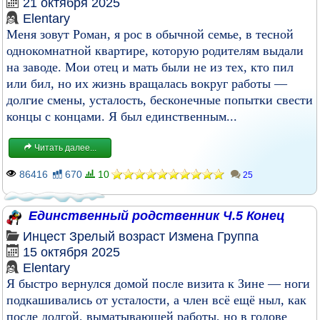
21 октября 2025
Elentary
Меня зовут Роман, я рос в обычной семье, в тесной
однокомнатной квартире, которую родителям выдали
на заводе. Мои отец и мать были не из тех, кто пил
или бил, но их жизнь вращалась вокруг работы —
долгие смены, усталость, бесконечные попытки свести
концы с концами. Я был единственным...
Читать далее...
86416
670
10
25
Единственный родственник Ч.5 Конец
Инцест
Зрелый возраст
Измена
Группа
15 октября 2025
Elentary
Я быстро вернулся домой после визита к Зине — ноги
подкашивались от усталости, а член всё ещё ныл, как
после долгой, выматывающей работы, но в голове