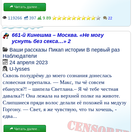
Читать далее...
119266
397
9.89
22
661-й Кинешма – Москва. «Не могу
уснуть без секса…» 2
Ваши рассказы
Пикап истории
В первый раз
Наблюдатели
24 апреля 2023
U-lysses
Сквозь полудрёму до моего сознания донеслась
словесная перепалка. — Макс, ты чё совсем
ебанулся?! – шипела Светлана.– Я чё тебе честная
давалка?! Она лежала на верхней полке на животе.
Слипшиеся пряди волос делали её похожей на медузу
Горгону. — Свет, я же чувствую, что ты хочешь, -
едва...
Читать далее...