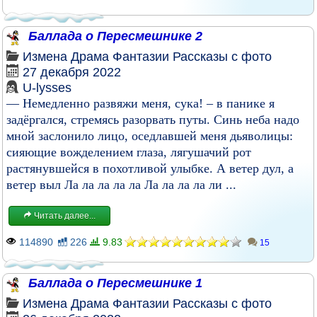
Баллада о Пересмешнике 2
Измена
Драма
Фантазии
Рассказы с фото
27 декабря 2022
U-lysses
— Немедленно развяжи меня, сука! – в панике я
задёргался, стремясь разорвать путы. Синь неба надо
мной заслонило лицо, оседлавшей меня дьяволицы:
сияющие вожделением глаза, лягушачий рот
растянувшейся в похотливой улыбке. А ветер дул, а
ветер выл Ла ла ла ла ла Ла ла ла ла ли ...
Читать далее...
114890
226
9.83
15
Баллада о Пересмешнике 1
Измена
Драма
Фантазии
Рассказы с фото