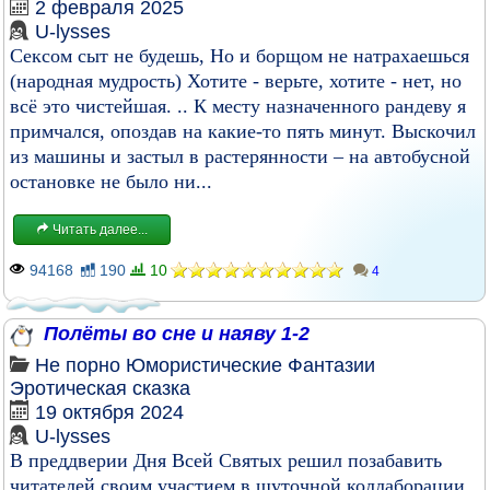
2 февраля 2025
U-lysses
Сексом сыт не будешь, Но и борщом не натрахаешься
(народная мудрость) Хотите - верьте, хотите - нет, но
всё это чистейшая. .. К месту назначенного рандеву я
примчался, опоздав на какие-то пять минут. Выскочил
из машины и застыл в растерянности – на автобусной
остановке не было ни...
Читать далее...
94168
190
10
4
Полёты во сне и наяву 1-2
Не порно
Юмористические
Фантазии
Эротическая сказка
19 октября 2024
U-lysses
В преддверии Дня Всей Святых решил позабавить
читателей своим участием в шуточной коллаборации