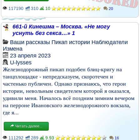
117190
310
10
20
661-й Кинешма – Москва. «Не могу
уснуть без секса…» 1
Ваши рассказы
Пикап истории
Наблюдатели
Измена
23 апреля 2023
U-lysses
Железнодорожный пикап подобен блиц-кригу на
танцплощадке - непредсказуем, скоротечен и
частенько публичен. Однако признаюсь, что герои
истории, невольным свидетелем которой я оказался,
удивили меня. Началось всё поздним зимним вечером
на перроне Ивановского железнодорожного вокзала,
где я...
Читать далее...
111292
289
9.93
16