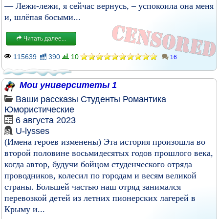
— Лежи-лежи, я сейчас вернусь, – успокоила она меня
и, шлёпая босыми...
Читать далее...
115639
390
10
16
Мои университеты 1
Ваши рассказы
Студенты
Романтика
Юмористические
6 августа 2023
U-lysses
(Имена героев изменены) Эта история произошла во
второй половине восьмидесятых годов прошлого века,
когда автор, будучи бойцом студенческого отряда
проводников, колесил по городам и весям великой
страны. Большей частью наш отряд занимался
перевозкой детей из летних пионерских лагерей в
Крыму и...