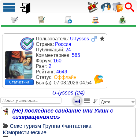
Пользователь:
U-lysses
Страна:
Россия
Публикаций:
24
Комментариев:
585
Форум:
160
Ранг:
2
Рейтинг:
4649
Статус:
Оффлайн
Был(a):
07.08.2026 04:54
Статистика
U-lysses (24)
(Не) последнее свидание или Ужин с
«извращениями»
Секс туризм
Группа
Фантастика
Юмористические