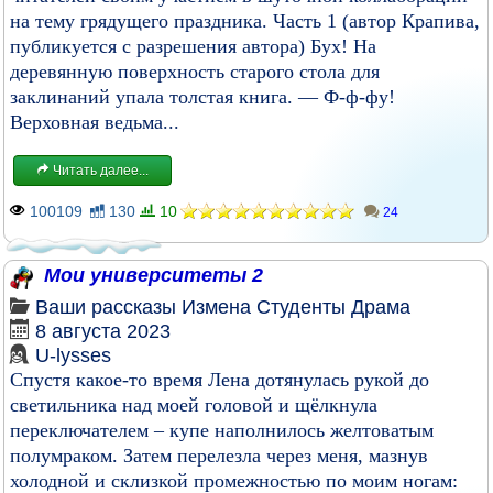
на тему грядущего праздника. Часть 1 (автор Крапива,
публикуется с разрешения автора) Бух! На
деревянную поверхность старого стола для
заклинаний упала толстая книга. — Ф-ф-фу!
Верховная ведьма...
Читать далее...
100109
130
10
24
Мои университеты 2
Ваши рассказы
Измена
Студенты
Драма
8 августа 2023
U-lysses
Спустя какое-то время Лена дотянулась рукой до
светильника над моей головой и щёлкнула
переключателем – купе наполнилось желтоватым
полумраком. Затем перелезла через меня, мазнув
холодной и склизкой промежностью по моим ногам: