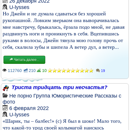
26 декабря 2022
U-lysses
Но Джейн и не думала сдаваться без хорошей
рукопашной. Ловким зверьком она выворачивалась
мне навстречу, брыкалась, ёрзала подо мной, не давая
раздвинуть ноги и проникнуть в себя. Вцепившись
руками в волосы, Джейн тянула мою голову прочь от
себя, скалила зубы и шипела А ветер дул, а ветер...
Читать далее...
112760
210
10
19
Триста тридцать три несчастья?
Не порно
Группа
Юмористические
Рассказы с
фото
6 февраля 2022
U-lysses
«Шарик, ты – балбес!» (с) Я был в шоке! Мало того,
что какой-то урод своей колымагой наискось