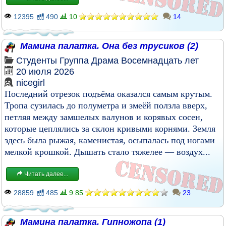
12395
490
10
14
Мамина палатка. Она без трусиков (2)
Студенты
Группа
Драма
Восемнадцать лет
20 июля 2026
nicegirl
Последний отрезок подъёма оказался самым крутым.
Тропа сузилась до полуметра и змеёй ползла вверх,
петляя между замшелых валунов и корявых сосен,
которые цеплялись за склон кривыми корнями. Земля
здесь была рыжая, каменистая, осыпалась под ногами
мелкой крошкой. Дышать стало тяжелее — воздух...
Читать далее...
28859
485
9.85
23
Мамина палатка. Гипножопа (1)