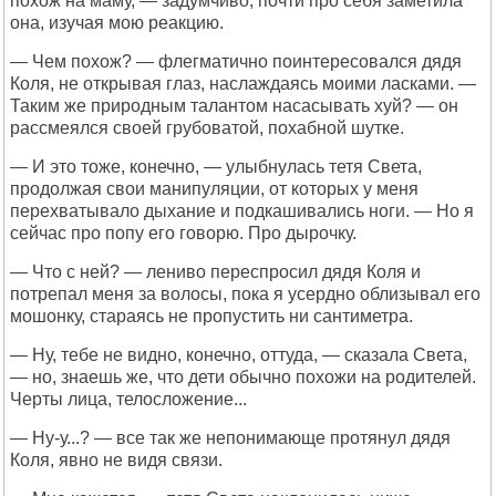
похож на маму, — задумчиво, почти про себя заметила
она, изучая мою реакцию.
— Чем похож? — флегматично поинтересовался дядя
Коля, не открывая глаз, наслаждаясь моими ласками. —
Таким же природным талантом насасывать хуй? — он
рассмеялся своей грубоватой, похабной шутке.
— И это тоже, конечно, — улыбнулась тетя Света,
продолжая свои манипуляции, от которых у меня
перехватывало дыхание и подкашивались ноги. — Но я
сейчас про попу его говорю. Про дырочку.
— Что с ней? — лениво переспросил дядя Коля и
потрепал меня за волосы, пока я усердно облизывал его
мошонку, стараясь не пропустить ни сантиметра.
— Ну, тебе не видно, конечно, оттуда, — сказала Света,
— но, знаешь же, что дети обычно похожи на родителей.
Черты лица, телосложение...
— Ну-у...? — все так же непонимающе протянул дядя
Коля, явно не видя связи.