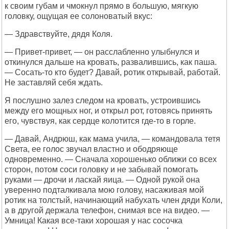
к своим губам и чмокнул прямо в большую, мягкую
головку, ощущая ее солоноватый вкус:
— Здравствуйте, дядя Коля.
— Привет-привет, — он расслабленно улыбнулся и
откинулся дальше на кровать, развалившись, как паша.
— Сосать-то кто будет? Давай, ротик открывай, работай.
Не заставляй себя ждать.
Я послушно залез следом на кровать, устроившись
между его мощных ног, и открыл рот, готовясь принять
его, чувствуя, как сердце колотится где-то в горле.
— Давай, Андрюш, как мама учила, — командовала тетя
Света, ее голос звучал властно и ободряюще
одновременно. — Сначала хорошенько оближи со всех
сторон, потом соси головку и не забывай помогать
руками — дрочи и ласкай яица. — Одной рукой она
уверенно подталкивала мою голову, насаживая мой
ротик на толстый, начинающий набухать член дяди Коли,
а в другой держала телефон, снимая все на видео. —
Умница! Какая все-таки хорошая у нас сосочка