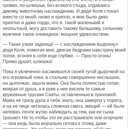
громко, по-шлюшьи, без всякого стыда, отдаваясь
дикому, животному наслаждению. И дядя Коля стонал
вместе со мной, низко и хрипло, и мне было дико
приятно и даже гордо, что я, такой маленький и
неопытный, могу доставить такому большому, сильному
мужчине такое очевидное, мощное удовольствие.
— Такая узкая задница! — с наслаждением выдохнул
дядя Коля, помогая мне, двигая бедрами навстречу моей
попке, вгоняя в себя еще глубже. — Просто огонь!
Прямо душит, шлюшка!
Пока я увлеченно насаживался своей тугой дырочкой на
его огромный член, в спальню совершенно неслышно,
на цыпочках, зашла мама. Она была полностью голая,
мокрая от душа, а в руке у нее висели те самые
кружевные трусики Светы, оставленные в прихожей.
Мама не сразу дала о себе знать; она замерла у порога,
и на ее лице читалась сложная смесь эмоций — ей было
неловко, почти жутко наблюдать за тем, как ее сына
трахают. Не то чтобы это ее расстраивало или огорчало
— она ведь была морально готова к этому, даже