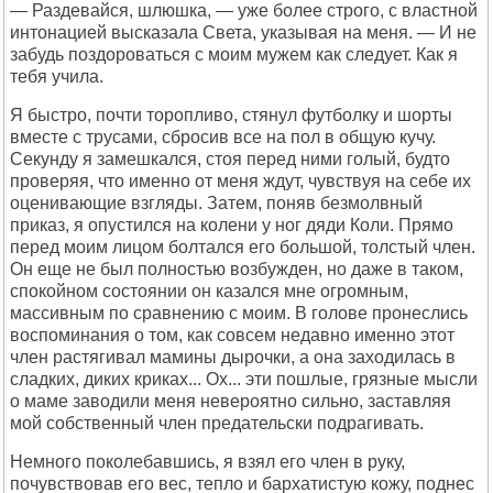
— Раздевайся, шлюшка, — уже более строго, с властной
интонацией высказала Света, указывая на меня. — И не
забудь поздороваться с моим мужем как следует. Как я
тебя учила.
Я быстро, почти торопливо, стянул футболку и шорты
вместе с трусами, сбросив все на пол в общую кучу.
Секунду я замешкался, стоя перед ними голый, будто
проверяя, что именно от меня ждут, чувствуя на себе их
оценивающие взгляды. Затем, поняв безмолвный
приказ, я опустился на колени у ног дяди Коли. Прямо
перед моим лицом болтался его большой, толстый член.
Он еще не был полностью возбужден, но даже в таком,
спокойном состоянии он казался мне огромным,
массивным по сравнению с моим. В голове пронеслись
воспоминания о том, как совсем недавно именно этот
член растягивал мамины дырочки, а она заходилась в
сладких, диких криках... Ох... эти пошлые, грязные мысли
о маме заводили меня невероятно сильно, заставляя
мой собственный член предательски подрагивать.
Немного поколебавшись, я взял его член в руку,
почувствовав его вес, тепло и бархатистую кожу, поднес