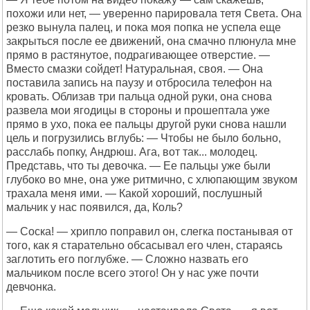
похожи или нет, — уверенно парировала тетя Света. Она
резко вынула палец, и пока моя попка не успела еще
закрыться после ее движений, она смачно плюнула мне
прямо в растянутое, подрагивающее отверстие. —
Вместо смазки сойдет! Натуральная, своя. — Она
поставила запись на паузу и отбросила телефон на
кровать. Облизав три пальца одной руки, она снова
развела мои ягодицы в стороны и прошептала уже
прямо в ухо, пока ее пальцы другой руки снова нашли
цель и погрузились вглубь: — Чтобы не было больно,
расслабь попку, Андрюш. Ага, вот так... молодец.
Представь, что ты девочка. — Ее пальцы уже были
глубоко во мне, она уже ритмично, с хлюпающим звуком
трахала меня ими. — Какой хороший, послушный
мальчик у нас появился, да, Коль?
— Соска! — хрипло поправил он, слегка постанывая от
того, как я старательно обсасывал его член, стараясь
заглотить его поглубже. — Сложно назвать его
мальчиком после всего этого! Он у нас уже почти
девчонка.