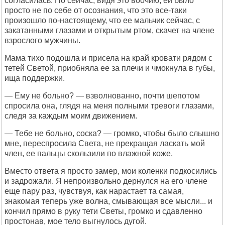
согласилась. Но сейчас, видя это воочию, ей было
просто не по себе от осознания, что это все-таки
произошло по-настоящему, что ее мальчик сейчас, с
закатанными глазами и открытым ртом, скачет на члене
взрослого мужчины.
Мама тихо подошла и присела на край кровати рядом с
тетей Светой, приобняла ее за плечи и чмокнула в губы,
ища поддержки.
— Ему не больно? — взволнованно, почти шепотом
спросила она, глядя на меня полными тревоги глазами,
следя за каждым моим движением.
— Тебе не больно, соска? — громко, чтобы было слышно
мне, переспросила Света, не прекращая ласкать мой
член, ее пальцы скользили по влажной коже.
Вместо ответа я просто замер, мои коленки подкосились
и задрожали. Я непроизвольно дернулся на его члене
еще пару раз, чувствуя, как нарастает та самая,
знакомая теперь уже волна, смывающая все мысли... и
кончил прямо в руку тети Светы, громко и сдавленно
простонав, мое тело выгнулось дугой.