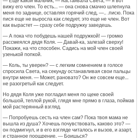
— Еще какой мальчик, — настаивала Света, — я вот
вижу его член. То есть... — она снова смачно шлепнула
меня по заднице, оставляя горячий след, —.. .писю. Пока
пися еще не выросла как следует, это еще не член. Вот
как вырастет — сразу себе подружку заведешь.
— А пока что побудешь нашей подружкой! — громко
рассмеялся дядя Коля. — Давай-ка, залезай сверху!
Покажи, на что способен. Садись на мой член своей
узенькой попкой.
— Коль, ты уверен? — с легким сомнением в голосе
спросила Света, на секунду останавливая свои пальцы
внутри меня. — Может, рановато? Он же совсем еще...
не разогретый как следует.
Но дядя Коля уже погладил меня по щеке своей
большой, теплой рукой, глядя мне прямо в глаза, поймав
мой растерянный взгляд.
— Попробуешь сесть на член сам? Пока твоя мама не
вышла из душа? Хочешь почувствовать, каково это? —
он подмигнул, и в его взгляде читалось и вызов, и азарт,
и странное поощрение. — Боишься?