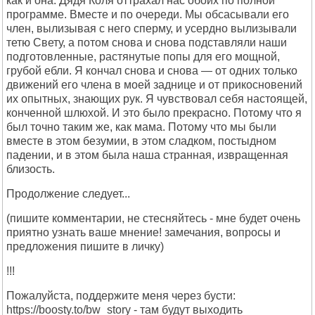
как и она. Дядя Коля оттрахал нас обоих по полной
программе. Вместе и по очереди. Мы обсасывали его
член, вылизывая с него сперму, и усердно вылизывали
тетю Свету, а потом снова и снова подставляли наши
подготовленные, растянутые попы для его мощной,
грубой ебли. Я кончал снова и снова — от одних только
движений его члена в моей заднице и от прикосновений
их опытных, знающих рук. Я чувствовал себя настоящей,
конченной шлюхой. И это было прекрасно. Потому что я
был точно таким же, как мама. Потому что мы были
вместе в этом безумии, в этом сладком, постыдном
падении, и в этом была наша странная, извращенная
близость.
Продолжение следует...
(пишите комментарии, не стесняйтесь - мне будет очень
приятно узнать ваше мнение! замечания, вопросы и
предложения пишите в личку)
!!!
Пожалуйста, поддержите меня через бусти:
https://boosty.to/bw_story - там будут выходить