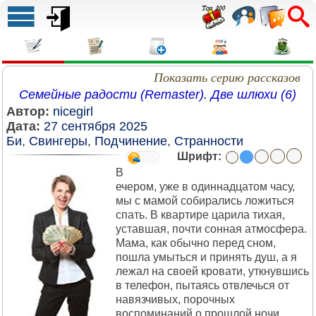
Показать серию рассказов
Семейные радости (Remaster). Две шлюхи (6)
Автор:
nicegirl
Дата:
27 сентября 2025
Би
,
Свингеры
,
Подчинение
,
Странности
Шрифт:
В
ечером, уже в одиннадцатом часу,
мы с мамой собирались ложиться
спать. В квартире царила тихая,
уставшая, почти сонная атмосфера.
Мама, как обычно перед сном,
пошла умыться и принять душ, а я
лежал на своей кровати, уткнувшись
в телефон, пытаясь отвлечься от
навязчивых, порочных
воспоминаний о прошлой ночи,