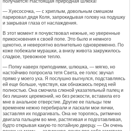
получается! Настоящая природная шлюха!
— Хуесосочка, — с хриплым, довольным смешком
парировал дядя Коля, запрокидывая голову на подушку
и закрывая глаза от наслаждения.
В этот момент я почувствовал нежные, но уверенные
прикосновения к своей попе. Это было и немного
щекотно, и невероятно волнительно одновременно. По
коже побежали мурашки, а внизу живота закружилось
сладкое, тревожное тепло.
— Попку наверх приподними, шлюшка, — мягко, но
настойчиво попросила тетя Света, ее голос звучал
прямо у моего уха. Я послушно выгнулся, подставляясь
ей еще больше, чувствуя, как обнажаюсь перед ней
полностью. Она смочила слюной указательный палец и
без лишних церемоний, но без резкости, вставила его
мне в анальное отверстие. Другие ее пальцы тем
временем нежно перебирали и ласкали мои яички,
заставляя их подрагивать. Она не торопясь, ритмично
двигала пальцем во мне, растягивая и подготавливая,
будто открывая какую-то потайную дверцу. — Он очень