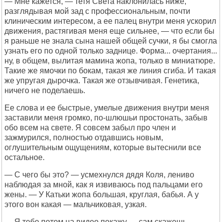
— Мне кажется, — тетя Света наклонилась ниже,
разглядывая мой зад с профессиональным, почти
клиническим интересом, а ее палец внутри меня ускорил
движения, растягивая меня еще сильнее, — что если бы
я раньше не знала сына нашей общей сучки, я бы смогла
узнать его по одной только заднице. Форма... очертания...
ну, в общем, вылитая мамина жопа, только в миниатюре.
Такие же ямочки по бокам, такая же линия сгиба. И такая
же упругая дырочка. Такая же отзывчивая. Генетика,
ничего не поделаешь.
Ее слова и ее быстрые, умелые движения внутри меня
заставили меня громко, по-шлюшьи простонать, забыв
обо всем на свете. Я совсем забыл про член и
зажмурился, полностью отдавшись новым,
оглушительным ощущениям, которые вытеснили все
остальное.
— С чего бы это? — усмехнулся дядя Коля, лениво
наблюдая за мной, как я извиваюсь под пальцами его
жены. — У Катьки жопа большая, круглая, бабья. А у
этого вон какая — мальчиковая, узкая.
— Я тебе потом на видео покажу — сам скажешь,