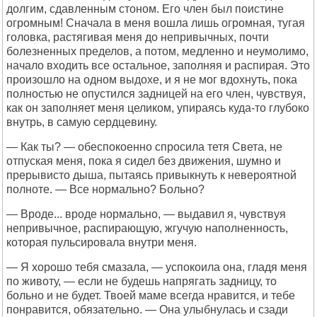
долгим, сдавленным стоном. Его член был поистине
огромным! Сначала в меня вошла лишь огромная, тугая
головка, растягивая меня до непривычных, почти
болезненных пределов, а потом, медленно и неумолимо,
начало входить все остальное, заполняя и распирая. Это
произошло на одном выдохе, и я не мог вдохнуть, пока
полностью не опустился задницей на его член, чувствуя,
как он заполняет меня целиком, упираясь куда-то глубоко
внутрь, в самую сердцевину.
— Как ты? — обеспокоенно спросила тетя Света, не
отпуская меня, пока я сидел без движения, шумно и
прерывисто дыша, пытаясь привыкнуть к невероятной
полноте. — Все нормально? Больно?
— Вроде... вроде нормально, — выдавил я, чувствуя
непривычное, распирающую, жгучую наполненность,
которая пульсировала внутри меня.
— Я хорошо тебя смазала, — успокоила она, гладя меня
по животу, — если не будешь напрягать задницу, то
больно и не будет. Твоей маме всегда нравится, и тебе
понравится, обязательно. — Она улыбнулась и сзади