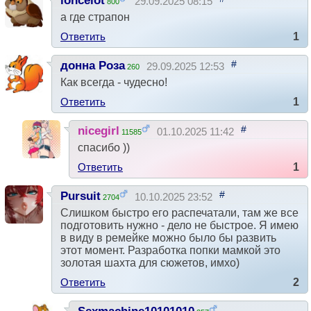
loncelot
29.09.2025 08:15
800
а где страпон
Ответить
1
#
донна Роза
29.09.2025 12:53
260
Как всегда - чудесно!
Ответить
1
#
nicegirl
01.10.2025 11:42
11585
спасибо ))
Ответить
1
#
Pursuit
10.10.2025 23:52
2704
Слишком быстро его распечатали, там же все
подготовить нужно - дело не быстрое. Я имею
в виду в ремейке можно было бы развить
этот момент. Разработка попки мамкой это
золотая шахта для сюжетов, имхо)
Ответить
2