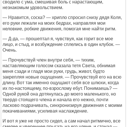
сводило с ума, смешивая боль с нарастающим,
незнакомым удовольствием.
— Нравится, соска? — хрипло спросил снизу дядя Коля,
его руки лежали на моих бедрах, направляя мои
неловкие, робкие движения, помогая мне найти ритм.
— Д-да, — прошептал я, чувствуя, как горит все мое
лицо, и стыд, и возбуждение сплелись в один клубок. —
Очень.
— Прочувствуй член внутри себя, — тихим,
наставляющим голосом сказала тетя Света, обнимая
меня сзади и гладя мои руки, грудь, живот, будто
закрепляя новые ощущения. — Прочувствуй его на всю
длину. Вот так именно ощущают себя все шлюхи, когда
их по-настоящему, по-взрослому ебут. Понимаешь? —
Одной рукой она дотянулась до моего маленького, но
твердо стоящего члена и начала его нежно, почти
ласково подрачивать, синхронизируя движения с моими
покачиваниями, усиливая наслаждение.
И вот я уже не просто сидел, а сам начал ритмично, все
смелее и увереннее прыгать на его члене, и стонал —