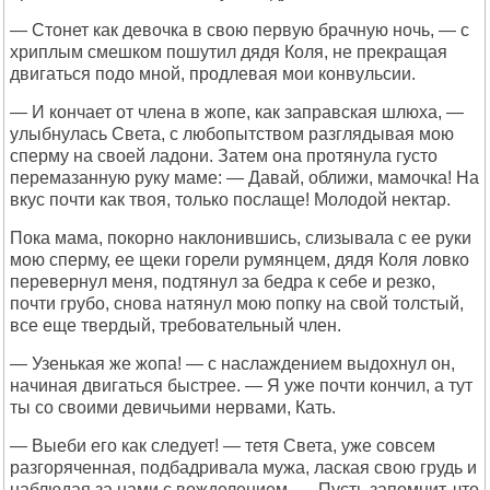
— Стонет как девочка в свою первую брачную ночь, — с
хриплым смешком пошутил дядя Коля, не прекращая
двигаться подо мной, продлевая мои конвульсии.
— И кончает от члена в жопе, как заправская шлюха, —
улыбнулась Света, с любопытством разглядывая мою
сперму на своей ладони. Затем она протянула густо
перемазанную руку маме: — Давай, оближи, мамочка! На
вкус почти как твоя, только послаще! Молодой нектар.
Пока мама, покорно наклонившись, слизывала с ее руки
мою сперму, ее щеки горели румянцем, дядя Коля ловко
перевернул меня, подтянул за бедра к себе и резко,
почти грубо, снова натянул мою попку на свой толстый,
все еще твердый, требовательный член.
— Узенькая же жопа! — с наслаждением выдохнул он,
начиная двигаться быстрее. — Я уже почти кончил, а тут
ты со своими девичьими нервами, Кать.
— Выеби его как следует! — тетя Света, уже совсем
разгоряченная, подбадривала мужа, лаская свою грудь и
наблюдая за нами с вожделением. — Пусть запомнит, что