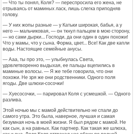
— Что ты понял, Коля? — переспросила его жена, не
отрываясь от маминых ласк, лишь слегка приподняв
голову.
— У них жопы разные — у Катьки широкая, бабья, а у
него — мальчиковая, — он ткнул пальцем в мою сторону,
— но сами дырки... Господи, да они один в один похожи!
Что у мамы, что у сына. Форма, цвет... Все! Как две капли
воды. Настоящие семейные анусы.
— Ааа, ты про это, — улыбнулась Света,
удовлетворенно выдыхая, ее пальцы вцепились в
маминые волосы. — Я же тебе говорила, что они
похожи. Не зря же они родственники. Одного поля
ягоды. Две шлюхи-сосочки!
— Хуесосочки, — парировал Коля с усмешкой. — Одного
разлива.
Этой ночью мы с мамой действительно не спали до
самого утра. Это была, наверное, лучшая и самая
безумная ночь в моей жизни. Я был рядом с мамой. Не
как сын, а на равных. Как партнер. Как такая же шлюха,