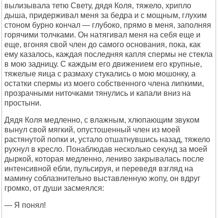
вылизывала тетю Свету, дядя Коля, тяжело, хрипло
дыша, придерживал меня за бедра и с мощным, глухим
стоном бурно кончал — глубоко, прямо в меня, заполняя
горячими толчками. Он натягивал меня на себя еще и
еще, вгоняя свой член до самого основания, пока, как
ему казалось, каждая последняя капля спермы не стекла
в мою задницу. С каждым его движением его крупные,
тяжелые яица с размаху стукались о мою мошонку, а
остатки спермы из моего собственного члена липкими,
прозрачными ниточками тянулись и капали вниз на
простыни.
Дядя Коля медленно, с влажным, хлюпающим звуком
вынул свой мягкий, опустошенный член из моей
растянутой попки и, устало отшатнувшись назад, тяжело
рухнул в кресло. Понаблюдав несколько секунд за моей
дыркой, которая медленно, лениво закрывалась после
интенсивной ебли, пульсируя, и переведя взгляд на
мамину соблазнительно выставленную жопу, он вдруг
громко, от души засмеялся:
— Я понял!