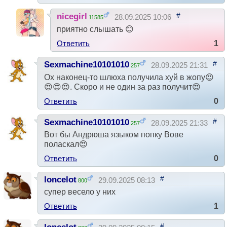
#
nicegirl
28.09.2025 10:06
11585
приятно слышать 😊
Ответить
1
#
Sexmachine10101010
28.09.2025 21:31
257
Ох наконец-то шлюха получила хуй в жопу😍
😍😍😍. Скоро и не один за раз получит😍
Ответить
0
#
Sexmachine10101010
28.09.2025 21:33
257
Вот бы Андрюша языком попку Вове
поласкал😍
Ответить
0
#
loncelot
29.09.2025 08:13
800
супер весело у них
Ответить
1
#