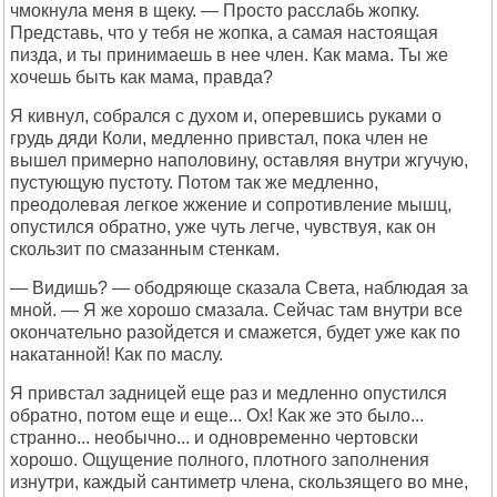
чмокнула меня в щеку. — Просто расслабь жопку.
Представь, что у тебя не жопка, а самая настоящая
пизда, и ты принимаешь в нее член. Как мама. Ты же
хочешь быть как мама, правда?
Я кивнул, собрался с духом и, оперевшись руками о
грудь дяди Коли, медленно привстал, пока член не
вышел примерно наполовину, оставляя внутри жгучую,
пустующую пустоту. Потом так же медленно,
преодолевая легкое жжение и сопротивление мышц,
опустился обратно, уже чуть легче, чувствуя, как он
скользит по смазанным стенкам.
— Видишь? — ободряюще сказала Света, наблюдая за
мной. — Я же хорошо смазала. Сейчас там внутри все
окончательно разойдется и смажется, будет уже как по
накатанной! Как по маслу.
Я привстал задницей еще раз и медленно опустился
обратно, потом еще и еще... Ох! Как же это было...
странно... необычно... и одновременно чертовски
хорошо. Ощущение полного, плотного заполнения
изнутри, каждый сантиметр члена, скользящего во мне,