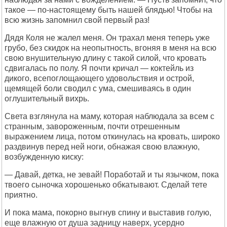
такое — по-настоящему быть нашей блядью! Чтобы на
всю жизнь запомнил свой первый раз!
Дядя Коля не жалел меня. Он трахал меня теперь уже
грубо, без скидок на неопытность, вгоняя в меня на всю
свою внушительную длину с такой силой, что кровать
сдвигалась по полу. Я почти кричал — коктейль из
дикого, всепоглощающего удовольствия и острой,
щемящей боли сводил с ума, смешиваясь в один
оглушительный вихрь.
Света взглянула на маму, которая наблюдала за всем с
странным, завороженным, почти отрешенным
выражением лица, потом откинулась на кровать, широко
раздвинув перед ней ноги, обнажая свою влажную,
возбужденную киску:
— Давай, детка, не зевай! Поработай и ты язычком, пока
твоего сыночка хорошенько обкатывают. Сделай тете
приятно.
И пока мама, покорно выгнув спину и выставив голую,
еще влажную от душа задницу наверх, усердно