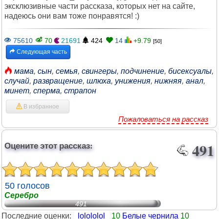
эксклюзивные части рассказа, которых нет на сайте,
надеюсь они вам тоже понравятся! :)
75610
70
21691
424
14
+9.79
[50]
Следующая часть
мама
,
сын
,
семья
,
свингеры
,
подчинение
,
бисексуалы
,
случай
,
развращение
,
шлюха
,
унижения
,
нижняя
,
анал
,
минет
,
сперма
,
страпон
В избранное
Пожаловаться на рассказ
Оцените этот рассказ:
491
50 голосов
Серебро
491
Последние оценки:
_lolololol_
10
Белые чернила
10