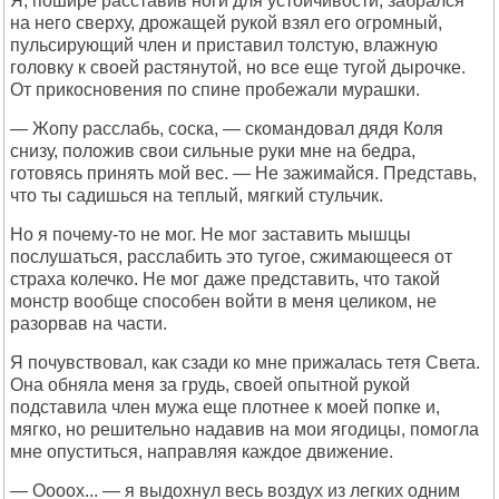
Я, пошире расставив ноги для устойчивости, забрался
на него сверху, дрожащей рукой взял его огромный,
пульсирующий член и приставил толстую, влажную
головку к своей растянутой, но все еще тугой дырочке.
От прикосновения по спине пробежали мурашки.
— Жопу расслабь, соска, — скомандовал дядя Коля
снизу, положив свои сильные руки мне на бедра,
готовясь принять мой вес. — Не зажимайся. Представь,
что ты садишься на теплый, мягкий стульчик.
Но я почему-то не мог. Не мог заставить мышцы
послушаться, расслабить это тугое, сжимающееся от
страха колечко. Не мог даже представить, что такой
монстр вообще способен войти в меня целиком, не
разорвав на части.
Я почувствовал, как сзади ко мне прижалась тетя Света.
Она обняла меня за грудь, своей опытной рукой
подставила член мужа еще плотнее к моей попке и,
мягко, но решительно надавив на мои ягодицы, помогла
мне опуститься, направляя каждое движение.
— Оооох... — я выдохнул весь воздух из легких одним