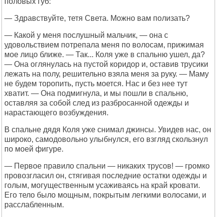
половых губ:
— Здравствуйте, тетя Света. Можно вам полизать?
— Какой у меня послушный мальчик, — она с
удовольствием потрепала меня по волосам, прижимая
мое лицо ближе. — Так... Коля уже в спальню ушел, да?
— Она оглянулась на пустой коридор и, оставив трусики
лежать на полу, решительно взяла меня за руку. — Маму
не будем торопить, пусть моется. Нас и без нее тут
хватит. — Она подмигнула, и мы пошли в спальню,
оставляя за собой след из разбросанной одежды и
нарастающего возбуждения.
В спальне дядя Коля уже снимал джинсы. Увидев нас, он
широко, самодовольно улыбнулся, его взгляд скользнул
по моей фигуре.
— Первое правило спальни — никаких трусов! — громко
провозгласил он, стягивая последние остатки одежды и
голым, могущественным усаживаясь на край кровати.
Его тело было мощным, покрытым легкими волосами, и
расслабленным.