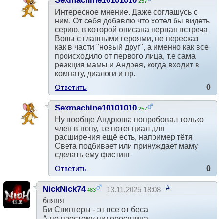
Sexmachine10101010
257
#
11.10.2025 19:15
Интересное мнение. Даже соглашусь с
ним. От себя добавлю что хотел бы видеть
серию, в которой описана первая встреча
Вовы с главными героями, не пересказ
как в части "новый друг", а именно как все
происходило от первого лица, т.е сама
реакция мамы и Андрея, когда входит в
комнату, диалоги и пр.
Ответить
0
Sexmachine10101010
257
#
11.10.2025 19:31
Ну вообще Андрюша попробовал только
член в попу, т.е потенциал для
расширения ещё есть, например тётя
Света подбивает или принуждает маму
сделать ему фистинг
Ответить
0
#
NickNick74
13.11.2025 18:08
483
бляяя
Би Свингеры - эт все от беса
А по простому пидopocятина