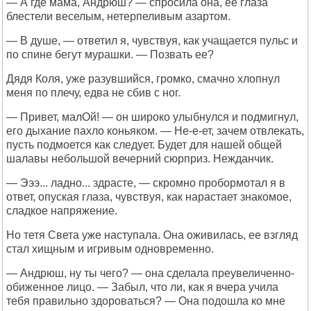
— А где мама, Андрюш? — спросила она, ее глаза
блестели веселым, нетерпеливым азартом.
— В душе, — ответил я, чувствуя, как учащается пульс и
по спине бегут мурашки. — Позвать ее?
Дядя Коля, уже разувшийся, громко, смачно хлопнул
меня по плечу, едва не сбив с ног.
— Привет, малОй! — он широко улыбнулся и подмигнул,
его дыхание пахло коньяком. — Не-е-ет, зачем отвлекать,
пусть подмоется как следует. Будет для нашей общей
шалавы небольшой вечерний сюрприз. Нежданчик.
— Эээ... ладно... здрасте, — скромно пробормотал я в
ответ, опуская глаза, чувствуя, как нарастает знакомое,
сладкое напряжение.
Но тетя Света уже наступала. Она оживилась, ее взгляд
стал хищным и игривым одновременно.
— Андрюш, ну ты чего? — она сделала преувеличенно-
обиженное лицо. — Забыл, что ли, как я вчера учила
тебя правильно здороваться? — Она подошла ко мне