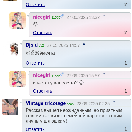
Ответить
2
#
nicegirl
27.09.2025 13:32
11585
😉
Ответить
2
#
Djsid
27.09.2025 14:57
532
😍✌5😍мечта
Ответить
1
#
nicegirl
27.09.2025 15:57
11585
и какая у вас мечта? 😉
Ответить
1
#
Vintage tricotage
28.09.2025 02:25
6303
Рассказ вышел неожиданным, но приятным,
совсем как визит семейной парочки к своим
личным шлюшкам)
Ответить
1