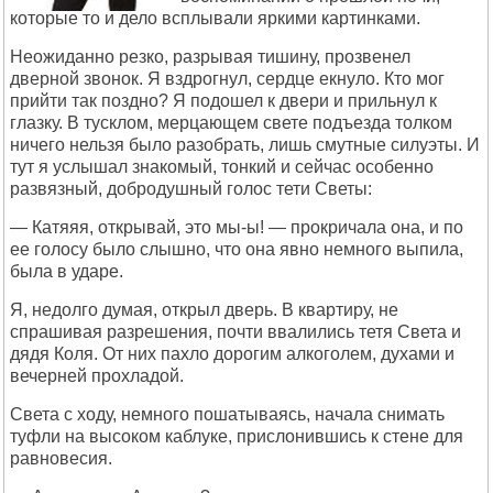
которые то и дело всплывали яркими картинками.
Неожиданно резко, разрывая тишину, прозвенел
дверной звонок. Я вздрогнул, сердце екнуло. Кто мог
прийти так поздно? Я подошел к двери и прильнул к
глазку. В тусклом, мерцающем свете подъезда толком
ничего нельзя было разобрать, лишь смутные силуэты. И
тут я услышал знакомый, тонкий и сейчас особенно
развязный, добродушный голос тети Светы:
— Катяяя, открывай, это мы-ы! — прокричала она, и по
ее голосу было слышно, что она явно немного выпила,
была в ударе.
Я, недолго думая, открыл дверь. В квартиру, не
спрашивая разрешения, почти ввалились тетя Света и
дядя Коля. От них пахло дорогим алкоголем, духами и
вечерней прохладой.
Света с ходу, немного пошатываясь, начала снимать
туфли на высоком каблуке, прислонившись к стене для
равновесия.