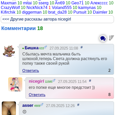
Maxman
10
mitai
10
sserg
10
An69
10
Geo71
10
Алексссс
10
CrazyWolf
10
NickNick74
1
Voland555
10
kaimynas
10
Kifirchik
10
diggerman
10
brat_da28
10
Pursuit
10
Daimler
10
<<< Другие рассказы автора nicegirl
Комментарии
18
#
Бишка
27.09.2025 11:08
633
Сбылась мечта мальчика быть
шлюхой,теперь Света должна растянуть его
попку также своей рукой
Ответить
2
#
nicegirl
27.09.2025 11:54
11585
его попке еще многое предстоит ))
Ответить
8
#
asser
27.09.2025 12:26
4909
😍