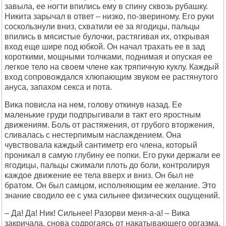
завыла, ее ногти впились ему в спину сквозь рубашку.
Никита зарычал в ответ – низко, по-звериному. Его руки
соскользнули вниз, схватили ее за ягодицы, пальцы
впились в мясистые булочки, растягивая их, открывая
вход еще шире под юбкой. Он начал трахать ее в зад
короткими, мощными толчками, поднимая и опуская ее
легкое тело на своем члене как тряпичную куклу. Каждый
вход сопровождался хлюпающим звуком ее растянутого
ануса, запахом секса и пота.
Вика повисла на нем, голову откинув назад. Ее
маленькие груди подпрыгивали в такт его яростным
движениям. Боль от растяжения, от грубого вторжения,
сливалась с нестерпимым наслаждением. Она
чувствовала каждый сантиметр его члена, который
проникал в самую глубину ее попки. Его руки держали ее
ягодицы, пальцы сжимали плоть до боли, контролируя
каждое движение ее тела вверх и вниз. Он был не
братом. Он был самцом, исполняющим ее желание. Это
знание сводило ее с ума сильнее физических ощущений.
– Да! Да! Ник! Сильнее! Разорви меня-а-а! – Вика
закричала, снова содрогаясь от накатывающего оргазма,