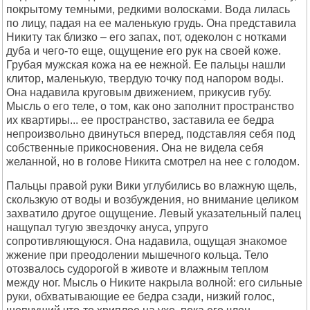
покрытому темными, редкими волосками. Вода лилась
по лицу, падая на ее маленькую грудь. Она представила
Никиту так близко – его запах, пот, одеколон с нотками
дуба и чего-то еще, ощущение его рук на своей коже.
Грубая мужская кожа на ее нежной. Ее пальцы нашли
клитор, маленькую, твердую точку под напором воды.
Она надавила круговым движением, прикусив губу.
Мысль о его теле, о том, как оно заполнит пространство
их квартиры... ее пространство, заставила ее бедра
непроизвольно двинуться вперед, подставляя себя под
собственные прикосновения. Она не видела себя
желанной, но в голове Никита смотрел на нее с голодом.
Пальцы правой руки Вики углубились во влажную щель,
скользкую от воды и возбуждения, но внимание целиком
захватило другое ощущение. Левый указательный палец
нащупал тугую звездочку ануса, упруго
сопротивляющуюся. Она надавила, ощущая знакомое
жжение при преодолении мышечного кольца. Тело
отозвалось судорогой в животе и влажным теплом
между ног. Мысль о Никите накрыла волной: его сильные
руки, обхватывающие ее бедра сзади, низкий голос,