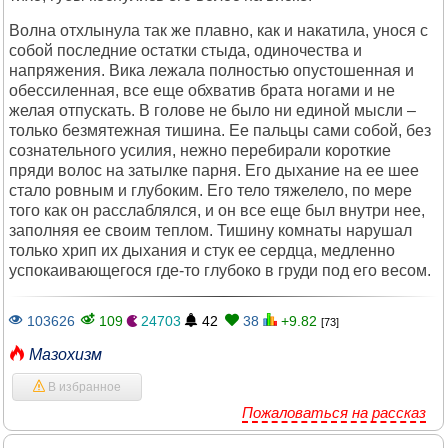
Волна отхлынула так же плавно, как и накатила, унося с
собой последние остатки стыда, одиночества и
напряжения. Вика лежала полностью опустошенная и
обессиленная, все еще обхватив брата ногами и не
желая отпускать. В голове не было ни единой мысли –
только безмятежная тишина. Ее пальцы сами собой, без
сознательного усилия, нежно перебирали короткие
пряди волос на затылке парня. Его дыхание на ее шее
стало ровным и глубоким. Его тело тяжелело, по мере
того как он расслаблялся, и он все еще был внутри нее,
заполняя ее своим теплом. Тишину комнаты нарушал
только хрип их дыхания и стук ее сердца, медленно
успокаивающегося где-то глубоко в груди под его весом.
103626
109
24703
42
38
+9.82
[73]
Мазохизм
В избранное
Пожаловаться на рассказ