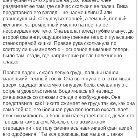
шепчущий что-то хриплое на ухо, пока его член
раздвигает ее там, где сейчас скользил ее палец. Вика
представила его взгляд – не насмешливый или
равнодушный, как у других парней, а темный, полный
желания, устремленный именно на нее, на ее
несовершенное тело. Она ввела палец глубже в анус, до
второй фаланги, ощущая внутреннее тепло и пульсацию
стенок прямой кишки. Правая рука скользнула по
клитору лишь мимолетно – основное внимание теперь
было там, сзади, где напряжение росло болезненно
сладко.
Правая ладонь сжала левую грудь, пальцы нашли
маленький, темный сосок. Она вытянула его, оттягивая
вверх, ощущая знакомую тянущую боль, смешанную с
острым удовольствием. Вода лилась ей на лицо,
смешиваясь со слезами стыда и возбуждения. Она
представила, как Никита сжимает ее грудь так же, как она
сама сейчас, его большая рука полностью охватывает
плоскую мягкость, а большой палец трет сосок, делая его
твердым камешком. Мысль о его возможном
отвращении к ее телу сменилась навязчивой фантазией
его одобрения: "Ты вся дрожишь, как мышка... такая