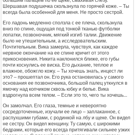
большим пальцем по ее щеке, смахивая слезу.
Шершавая подушечка скользнула по горячей коже. – Ты
всегда была особенной для меня. Не просто сестрой.
Его ладонь медленно сползла с ее плеча, скользнула
вниз по спине, ощущая под тонкой тканью футболки
лопатки, позвоночник, мягкий изгиб талии. Движение
было не утешительным, а исследовательским.
Почтительным. Вика замерла, чувствуя, как каждое
нервное окончание на ее спине кричит от этого
прикосновения. Никита наклонился ближе, его губы
почти коснулись ее виска. Его дыхание, теплое и
влажное, обожгло кожу. – Ты хочешь знать, инцест ли
это? – прошептал он. Его рука остановилась у самого
основания ее позвоночника, большой палец уткнулся в
ямочку над копчиком сквозь юбку и белье. Вика
вздрогнула всем телом. – Если это то, чего ты хочешь...
Он замолчал. Его глаза, темные и невероятно
сосредоточенные, изучали ее лицо – заплаканное, с
распухшими губами, с родинкой на лбу и щеке. Он видел
не сестру. Он видел женщину. Ту самую, с широкими
бедрами, которые его всегда притягивали сильнее узких