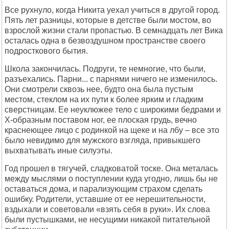
Все рухнуло, когда Никита уехал учиться в другой город.
Пять лет разницы, которые в детстве были мостом, во
взрослой жизни стали пропастью. В семнадцать лет Вика
осталась одна в безвоздушном пространстве своего
подросткового бытия.
Школа закончилась. Подруги, те немногие, что были,
разъехались. Парни... с парнями ничего не изменилось.
Они смотрели сквозь нее, будто она была пустым
местом, стеклом на их пути к более ярким и гладким
сверстницам. Ее неуклюжее тело с широкими бедрами и
Х-образным поставом ног, ее плоская грудь, вечно
краснеющее лицо с родинкой на щеке и на лбу – все это
было невидимо для мужского взгляда, привыкшего
выхватывать иные силуэты.
Год прошел в тягучей, сладковатой тоске. Она металась
между мыслями о поступлении куда угодно, лишь бы не
оставаться дома, и парализующим страхом сделать
ошибку. Родители, уставшие от ее нерешительности,
вздыхали и советовали «взять себя в руки». Их слова
были пустышками, не несущими никакой питательной