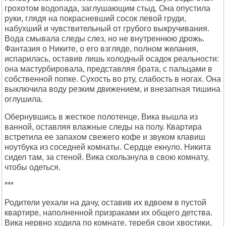
грохотом водопада, заглушающим стыд. Она опустила
руки, глядя на покрасневший сосок левой груди,
набухший и чувствительный от грубого выкручивания.
Вода смывала следы слез, но не внутреннюю дрожь.
Фантазия о Никите, о его взгляде, полном желания,
испарилась, оставив лишь холодный осадок реальности:
она мастурбировала, представляя брата, с пальцами в
собственной попке. Сухость во рту, слабость в ногах. Она
выключила воду резким движением, и внезапная тишина
оглушила.
Обернувшись в жесткое полотенце, Вика вышла из
ванной, оставляя влажные следы на полу. Квартира
встретила ее запахом свежего кофе и звуком клавиш
ноутбука из соседней комнаты. Сердце екнуло. Никита
сидел там, за стеной. Вика скользнула в свою комнату,
чтобы одеться.
***
Родители уехали на дачу, оставив их вдвоем в пустой
квартире, наполненной призраками их общего детства.
Вика нервно ходила по комнате, теребя свои хвостики,