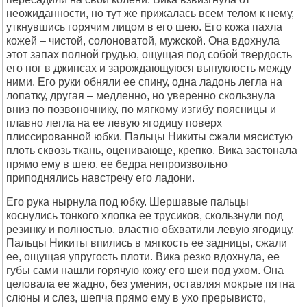
неожиданности, но тут же прижалась всем телом к нему,
уткнувшись горячим лицом в его шею. Его кожа пахла
кожей – чистой, солоноватой, мужской. Она вдохнула
этот запах полной грудью, ощущая под собой твердость
его ног в джинсах и зарождающуюся выпуклость между
ними. Его руки обняли ее спину, одна ладонь легла на
лопатку, другая – медленно, но уверенно скользнула
вниз по позвоночнику, по мягкому изгибу поясницы и
плавно легла на ее левую ягодицу поверх
плиссированной юбки. Пальцы Никиты сжали мясистую
плоть сквозь ткань, оценивающе, крепко. Вика застонала
прямо ему в шею, ее бедра непроизвольно
приподнялись навстречу его ладони.
Его рука нырнула под юбку. Шершавые пальцы
коснулись тонкого хлопка ее трусиков, скользнули под
резинку и полностью, властно обхватили левую ягодицу.
Пальцы Никиты впились в мягкость ее задницы, сжали
ее, ощущая упругость плоти. Вика резко вдохнула, ее
губы сами нашли горячую кожу его шеи под ухом. Она
целовала ее жадно, без умения, оставляя мокрые пятна
слюны и слез, шепча прямо ему в ухо прерывисто,