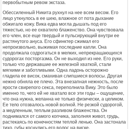
первобытным ревом экстаза.
Обессиленный Никита рухнул на нее всем весом. Его
лицо уткнулось в ее шею, влажное от пота дыхание
обжигало кожу. Вика едва могла дышать под его
тяжестью, но ее охватило блаженство. Она чувствовала
его член, все еще твердый и пульсирующий внутри ее
растянутого ануса. Его сфинктер сжимал его
непроизвольно, выжимая последние капли. Она
продолжала содрогаться в мелких, непрекращающихся
судорогах посторгазма. Он не выходил из нее. Его руки,
только что державшие ее железной хваткой, стали
мягкими и заботливыми. Одна ладонь осторожно
гладила ее висок, смахивая слипшиеся волосы. Другая
нежно обняла ее плечо. Эта внезапная нежность, после
ярости свирепого секса, переполнила Вику. Это было
именно то, чего ей не хватало все эти годы – ощущение,
что она нужна, желанна не только физически, а целиком.
Ее тело отозвалось новой волной. Не резкой судорогой,
а медленным, теплым разливом блаженства. Он
поднимался от самого копчика, заполняя живот, грудь,
растекаясь по конечностям теплой ленью. Она застонала
тихо, губы коснулись его волос на виске.