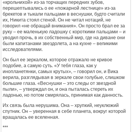
«крольчихой» из-за торчащих передних зубов,
перешептывались о ее «пожарной лестнице» из-за
брекетов и тыкали пальцами в веснушки, будто считали
их, Никита стоял стеной. Он не читал нотаций, не
говорил «не обращай внимания». Он просто брал ее за
руку – ее маленькую ладошку с короткими пальцами – и
уводил прочь, в их собственный мир, где на диване они
были капитанами звездолета, а на кухне – великими
исследователями.
Он был ее зеркалом, которое отражало не кривое
подобие, а самую суть. «У тебя глаза, как у
инопланетянки, самых крутых», – говорил он, и Вика
верила, разглядывая в зеркале свои голубые, слишком
большие глаза. «Веснушки – это следы от звездной
пыли», – утверждал он, и она пыталась стереть их
ладонью, но потом смирялась, принимая как данность.
Их связь была нерушима. Она – хрупкий, неуклюжий
спутник. Он – уверенная в себе планета, вокруг которой
вращалась ее вселенная.
***