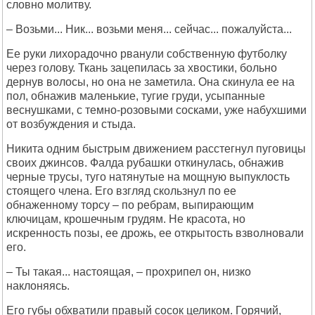
словно молитву.
– Возьми... Ник... возьми меня... сейчас... пожалуйста...
Ее руки лихорадочно рванули собственную футболку
через голову. Ткань зацепилась за хвостики, больно
дернув волосы, но она не заметила. Она скинула ее на
пол, обнажив маленькие, тугие груди, усыпанные
веснушками, с темно-розовыми сосками, уже набухшими
от возбуждения и стыда.
Никита одним быстрым движением расстегнул пуговицы
своих джинсов. Фалда рубашки откинулась, обнажив
черные трусы, туго натянутые на мощную выпуклость
стоящего члена. Его взгляд скользнул по ее
обнаженному торсу – по ребрам, выпирающим
ключицам, крошечным грудям. Не красота, но
искренность позы, ее дрожь, ее открытость взволновали
его.
– Ты такая... настоящая, – прохрипел он, низко
наклоняясь.
Его губы обхватили правый сосок целиком. Горячий,