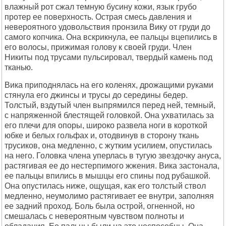
влажный рот сжал темную бусину кожи, язык грубо
протер ее поверхность. Острая смесь давления и
невероятного удовольствия пронзила Вику от груди до
самого копчика. Она вскрикнула, ее пальцы вцепились в
его волосы, прижимая голову к своей груди. Член
Никиты под трусами пульсировал, твердый камень под
тканью.
Вика приподнялась на его коленях, дрожащими руками
стянула его джинсы и трусы до середины бедер.
Толстый, вздутый член выпрямился перед ней, темный,
с напряженной блестящей головкой. Она ухватилась за
его плечи для опоры, широко развела ноги в короткой
юбке и белых гольфах и, отодвинув в сторону ткань
трусиков, она медленно, с жутким усилием, опустилась
на него. Головка члена уперлась в тугую звездочку ануса,
растягивая ее до нестерпимого жжения. Вика застонала,
ее пальцы впились в мышцы его спины под рубашкой.
Она опустилась ниже, ощущая, как его толстый ствол
медленно, неумолимо растягивает ее внутри, заполняя
ее задний проход. Боль была острой, огненной, но
смешалась с невероятным чувством полноты и