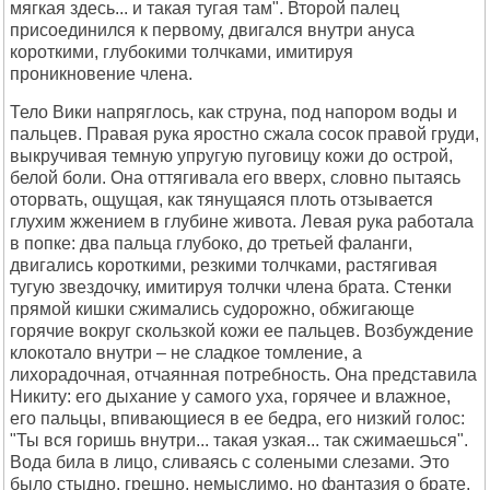
мягкая здесь... и такая тугая там". Второй палец
присоединился к первому, двигался внутри ануса
короткими, глубокими толчками, имитируя
проникновение члена.
Тело Вики напряглось, как струна, под напором воды и
пальцев. Правая рука яростно сжала сосок правой груди,
выкручивая темную упругую пуговицу кожи до острой,
белой боли. Она оттягивала его вверх, словно пытаясь
оторвать, ощущая, как тянущаяся плоть отзывается
глухим жжением в глубине живота. Левая рука работала
в попке: два пальца глубоко, до третьей фаланги,
двигались короткими, резкими толчками, растягивая
тугую звездочку, имитируя толчки члена брата. Стенки
прямой кишки сжимались судорожно, обжигающе
горячие вокруг скользкой кожи ее пальцев. Возбуждение
клокотало внутри – не сладкое томление, а
лихорадочная, отчаянная потребность. Она представила
Никиту: его дыхание у самого уха, горячее и влажное,
его пальцы, впивающиеся в ее бедра, его низкий голос:
"Ты вся горишь внутри... такая узкая... так сжимаешься".
Вода била в лицо, сливаясь с солеными слезами. Это
было стыдно, грешно, немыслимо, но фантазия о брате,