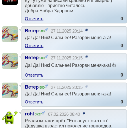
ну тут уже написали красиво и шикарно )
добавлю - приятно читалось
Добра Бобра Здоровья
Ответить
0
#
Ветер
27.11.2025 20:14
500
Да! Да! Ник! Сильнее! Разорви меня-а-а!
Ответить
0
#
Ветер
27.11.2025 20:15
500
Да! Да! Ник! Сильнее! Разорви меня-а-а! 👍
Ответить
0
#
Ветер
27.11.2025 20:15
500
Да! Да! Ник! Сильнее! Разорви меня-а-а!
Ответить
0
#
rohl
07.02.2026 08:40
3727
Реализм так и прёт. "Его анус сжал его".
Дедушка взрастил поколение говноедов,