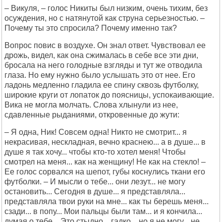
– Викуля, – голос Никиты был низким, очень тихим, без
осуждения, но с натянутой как струна серьезностью. –
Почему ты это спросила? Почему именно так?
Вопрос повис в воздухе. Он знал ответ. Чувствовал ее
дрожь, видел, как она сжималась в себе все эти дни,
бросала на него голодные взгляды и тут же отводила
глаза. Но ему нужно было услышать это от нее. Его
ладонь медленно гладила ее спину сквозь футболку,
широкие круги от лопаток до поясницы, успокаивающие.
Вика не могла молчать. Слова хлынули из нее,
сдавленные рыданиями, откровенные до жути:
– Я одна, Ник! Совсем одна! Никто не смотрит... я
некрасивая, нескладная, вечно краснею... а в душе... в
душе я так хочу... чтобы кто-то хотел меня! Чтобы
смотрел на меня... как на женщину! Не как на стекло! –
Ее голос сорвался на шепот, губы коснулись ткани его
футболки. – И мысли о тебе... они лезут... не могу
остановить... Сегодня в душе... я представляла...
представляла твои руки на мне... как ты берешь меня...
сзади... в попу... Мои пальцы были там... и я кончила...
думая о тебе... Это стыдно... гадко... но я не могу... не