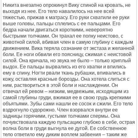
Никита внезапно опрокинул Вику спиной на кровать, не
выходя из нее. Его тело навалилось на нее всей
тяжестью, прижав к матрасу. Его руки схватили ее руки
выше головы, пальцы сплелись с ее пальцами. Его
бедра начали двигаться короткими, невероятно
быстрыми толчками. Он трахал ее попку неистово, с
животной силой, вбивая член в самую глубину с каждым
движением. Вика теряла сознание от экстаза и желанной
боли. Ее ноги обвили его поясницу, сжимая с неистовой
силой. Она кричала, но звука не было – только хриплый
выдох. Ее пальцы вырвались из его хватки и впились
ему в спину. Ногти рвали ткань рубашки, впивались в
кожу, оставляя красные борозды. Она хотела слиться с
ним, раствориться в этой боли и наслаждении. Он
отвечал ей ревом – низким, медвежьим, исходящим из
самой глубины груди, вжимая ее в свою грудь крепкими
объятьями. Зубы сами нашли ее сосок и сжили. Его тело
вздрогнуло судорожно. Член взорвался внутри ее
задницы горячими, густыми толчками спермы. Она
почувствовала каждую пульсацию глубоко в себе, острая
волна боли в груди выгнула ее дугой. Ее собственное
тело ответило ему диким воплем забвения – таким же