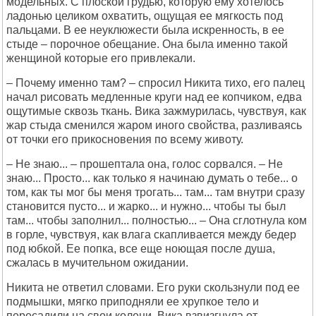
модельных. С плоской грудью, которую ему хотелось
ладонью целиком охватить, ощущая ее мягкость под
пальцами. В ее неуклюжести была искренность, в ее
стыде – порочное обещание. Она была именно такой
женщиной которые его привлекали.
– Почему именно там? – спросил Никита тихо, его палец
начал рисовать медленные круги над ее копчиком, едва
ощутимые сквозь ткань. Вика зажмурилась, чувствуя, как
жар стыда сменился жаром иного свойства, разливаясь
от точки его прикосновения по всему животу.
– Не знаю... – прошептала она, голос сорвался. – Не
знаю... Просто... как только я начинаю думать о тебе... о
том, как ты мог бы меня трогать... там... там внутри сразу
становится пусто... и жарко... и нужно... чтобы ты был
там... чтобы заполнил... полностью... – Она сглотнула ком
в горле, чувствуя, как влага скапливается между бедер
под юбкой. Ее попка, все еще ноющая после душа,
сжалась в мучительном ожидании.
Никита не ответил словами. Его руки скользнули под ее
подмышки, мягко приподняли ее хрупкое тело и
пересадили на свои колени. Вика взвизгнула от