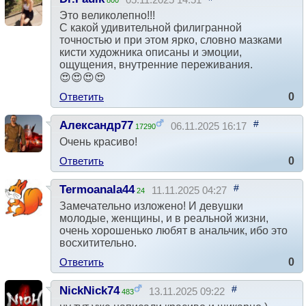
800
Это великолепно!!!
С какой удивительной филигранной
точностью и при этом ярко, словно мазками
кисти художника описаны и эмоции,
ощущения, внутренние переживания.
😍😍😍😍
Ответить
0
#
Александр77
06.11.2025 16:17
17290
Очень красиво!
Ответить
0
#
Termoanala44
11.11.2025 04:27
24
Замечательно изложено! И девушки
молодые, женщины, и в реальной жизни,
очень хорошенько любят в анальчик, ибо это
восхитительно.
Ответить
0
#
NickNick74
13.11.2025 09:22
483