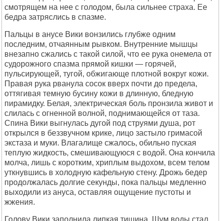
смотрящем на нее с голодом, была сильнее страха. Ее
бедра затряслись в спазме.
Пальцы в анусе Вики вонзились глубже одним
последним, отчаянным рывком. Внутренние мышцы
внезапно сжались с такой силой, что ее рука онемела от
судорожного спазма прямой кишки — горячей,
пульсирующей, тугой, обжигающе плотной вокруг кожи.
Правая рука рванула сосок вверх почти до предела,
оттягивая темную бусину кожи в длинную, бледную
пирамидку. Белая, электрическая боль пронзила живот и
слилась с огненной волной, поднимающейся от таза.
Спина Вики выгнулась дугой под струями душа, рот
открылся в беззвучном крике, лицо застыло гримасой
экстаза и муки. Влагалище сжалось, обильно пуская
теплую жидкость, смешивающуюся с водой. Она кончила
молча, лишь с коротким, хриплым выдохом, всем телом
уткнувшись в холодную кафельную стену. Дрожь бедер
продолжалась долгие секунды, пока пальцы медленно
выходили из ануса, оставляя ощущение пустоты и
жжения.
Голову Вики заполнила липкая тишина. Шум воды стал