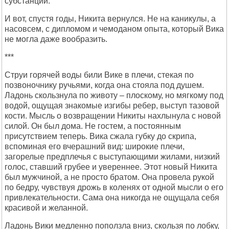
субстанции.
И вот, спустя годы, Никита вернулся. Не на каникулы, а
насовсем, с дипломом и чемоданом опыта, который Вика
не могла даже вообразить.
***
Струи горячей воды били Вике в плечи, стекая по
позвоночнику ручьями, когда она стояла под душем.
Ладонь скользнула по животу – плоскому, но мягкому под
водой, ощущая знакомые изгибы ребер, выступ тазовой
кости. Мысль о возвращении Никиты нахлынула с новой
силой. Он был дома. Не гостем, а постоянным
присутствием теперь. Вика сжала губку до скрипа,
вспоминая его вчерашний вид: широкие плечи,
загорелые предплечья с выступающими жилами, низкий
голос, ставший грубее и увереннее. Этот новый Никита
был мужчиной, а не просто братом. Она провела рукой
по бедру, чувствуя дрожь в коленях от одной мысли о его
привлекательности. Сама она никогда не ощущала себя
красивой и желанной.
Ладонь Вики медленно поползла вниз, скользя по лобку,