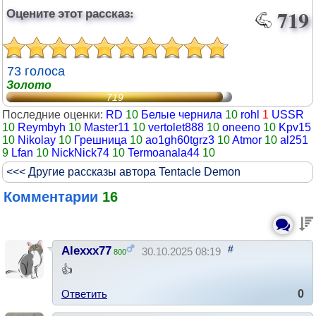
Оцените этот рассказ:
719
73 голоса
Золото
719
Последние оценки:
RD
10
Белые чернила
10
rohl
1
USSR
10
Reymbyh
10
Master11
10
vertolet888
10
oneeno
10
Kpv15
10
Nikolay
10
Грешница
10
ao1gh60tgrz3
10
Atmor
10
al251
9
Lfan
10
NickNick74
10
Termoanala44
10
<<< Другие рассказы автора Tentacle Demon
Комментарии
16
#
Alexxx77
30.10.2025 08:19
800
👍
Ответить
0