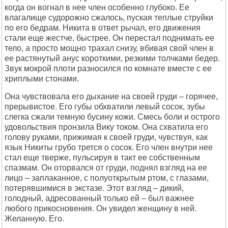
когда он вогнал в нее член особенно глубоко. Ее
влагалище судорожно сжалось, пуская теплые струйки
по его бедрам. Никита в ответ рычал, его движения
стали еще жестче, быстрее. Он перестал поднимать ее
тело, а просто мощно трахал снизу, вбивая свой член в
ее растянутый анус короткими, резкими толчками бедер.
Звук мокрой плоти разносился по комнате вместе с ее
хриплыми стонами.
Она чувствовала его дыхание на своей груди – горячее,
прерывистое. Его губы обхватили левый сосок, зубы
слегка сжали темную бусину кожи. Смесь боли и острого
удовольствия пронзила Вику током. Она схватила его
голову руками, прижимая к своей груди, чувствуя, как
язык Никиты грубо трется о сосок. Его член внутри нее
стал еще тверже, пульсируя в такт ее собственным
спазмам. Он оторвался от груди, поднял взгляд на ее
лицо – заплаканное, с полуоткрытым ртом, с глазами,
потерявшимися в экстазе. Этот взгляд – дикий,
голодный, адресованный только ей – был важнее
любого прикосновения. Он увидел женщину в ней.
Желанную. Его.