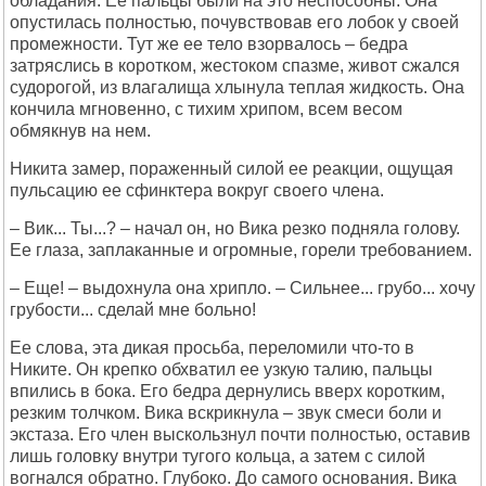
обладания. Ее пальцы были на это неспособны. Она
опустилась полностью, почувствовав его лобок у своей
промежности. Тут же ее тело взорвалось – бедра
затряслись в коротком, жестоком спазме, живот сжался
судорогой, из влагалища хлынула теплая жидкость. Она
кончила мгновенно, с тихим хрипом, всем весом
обмякнув на нем.
Никита замер, пораженный силой ее реакции, ощущая
пульсацию ее сфинктера вокруг своего члена.
– Вик... Ты...? – начал он, но Вика резко подняла голову.
Ее глаза, заплаканные и огромные, горели требованием.
– Еще! – выдохнула она хрипло. – Сильнее... грубо... хочу
грубости... сделай мне больно!
Ее слова, эта дикая просьба, переломили что-то в
Никите. Он крепко обхватил ее узкую талию, пальцы
впились в бока. Его бедра дернулись вверх коротким,
резким толчком. Вика вскрикнула – звук смеси боли и
экстаза. Его член выскользнул почти полностью, оставив
лишь головку внутри тугого кольца, а затем с силой
вогнался обратно. Глубоко. До самого основания. Вика