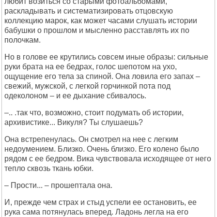
любит возиться со старыми фотоальбомами,
раскладывать и систематизировать отцовскую
коллекцию марок, как может часами слушать истории
бабушки о прошлом и мысленно расставлять их по
полочкам.
Но в голове ее крутились совсем иные образы: сильные
руки брата на ее бедрах, голос шепотом на ухо,
ощущение его тела за спиной. Она ловила его запах –
свежий, мужской, с легкой горчинкой пота под
одеколоном – и ее дыхание сбивалось.
–.. .так что, возможно, стоит подумать об истории,
архивистике... Викуля? Ты слушаешь?
Она встрепенулась. Он смотрел на нее с легким
недоумением. Близко. Очень близко. Его колено было
рядом с ее бедром. Вика чувствовала исходящее от него
тепло сквозь ткань юбки.
– Прости... – прошептала она.
И, прежде чем страх и стыд успели ее остановить, ее
рука сама потянулась вперед. Ладонь легла на его