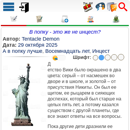
В попку - это же не инцест?
Автор:
Tentacle Demon
Дата:
29 октября 2025
А в попку лучше
,
Восемнадцать лет
,
Инцест
Шрифт:
Д
етство Вики было окрашено в два
цвета: серый – от насмешек во
дворе и в школе, и золотой – от
присутствия Никиты. Он был ее
щитом, ее рыцарем в сияющих
доспехах, который был старше на
целых пять лет, а потому казался
существом с другой планеты, где
все знают ответы на все вопросы.
Пока другие дети дразнили ее