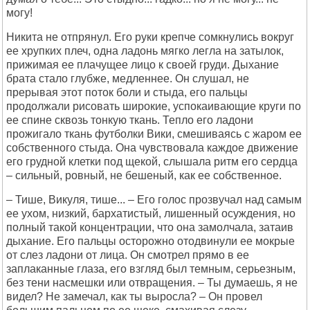
могу!
Никита не отпрянул. Его руки крепче сомкнулись вокруг
ее хрупких плеч, одна ладонь мягко легла на затылок,
прижимая ее плачущее лицо к своей груди. Дыхание
брата стало глубже, медленнее. Он слушал, не
прерывая этот поток боли и стыда, его пальцы
продолжали рисовать широкие, успокаивающие круги по
ее спине сквозь тонкую ткань. Тепло его ладони
прожигало ткань футболки Вики, смешиваясь с жаром ее
собственного стыда. Она чувствовала каждое движение
его грудной клетки под щекой, слышала ритм его сердца
– сильный, ровный, не бешеный, как ее собственное.
– Тише, Викуля, тише... – Его голос прозвучал над самым
ее ухом, низкий, бархатистый, лишенный осуждения, но
полный такой концентрации, что она замолчала, затаив
дыхание. Его пальцы осторожно отодвинули ее мокрые
от слез ладони от лица. Он смотрел прямо в ее
заплаканные глаза, его взгляд был темным, серьезным,
без тени насмешки или отвращения. – Ты думаешь, я не
видел? Не замечал, как ты выросла? – Он провел