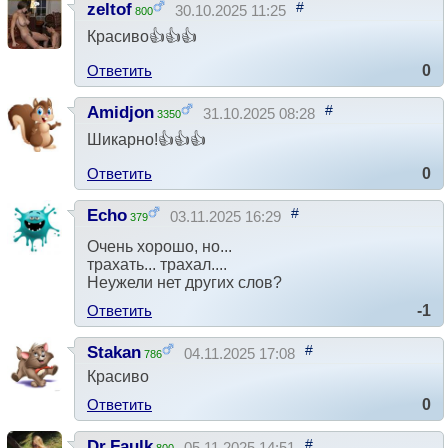
#
zeltof
30.10.2025 11:25
800
Красиво👍👍👍
Ответить
0
#
Amidjon
31.10.2025 08:28
3350
Шикарно!👍👍👍
Ответить
0
#
Echo
03.11.2025 16:29
379
Очень хорошо, но...
трахать... трахал....
Неужели нет других слов?
Ответить
-1
#
Stakan
04.11.2025 17:08
786
Красиво
Ответить
0
#
Dr.Faulk
05.11.2025 14:51