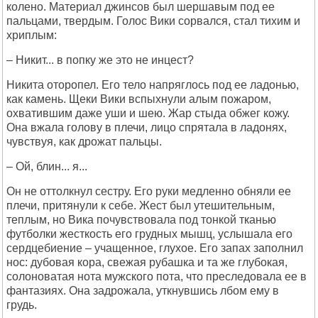
колено. Материал джинсов был шершавым под ее
пальцами, твердым. Голос Вики сорвался, стал тихим и
хриплым:
– Никит... в попку же это не инцест?
Никита оторопел. Его тело напряглось под ее ладонью,
как камень. Щеки Вики вспыхнули алым пожаром,
охватившим даже уши и шею. Жар стыда обжег кожу.
Она вжала голову в плечи, лицо спрятала в ладонях,
чувствуя, как дрожат пальцы.
– Ой, блин... я...
Он не оттолкнул сестру. Его руки медленно обняли ее
плечи, притянули к себе. Жест был утешительным,
теплым, но Вика почувствовала под тонкой тканью
футболки жесткость его грудных мышц, услышала его
сердцебиение – учащенное, глухое. Его запах заполнил
нос: дубовая кора, свежая рубашка и та же глубокая,
солоноватая нота мужского пота, что преследовала ее в
фантазиях. Она задрожала, уткнувшись лбом ему в
грудь.