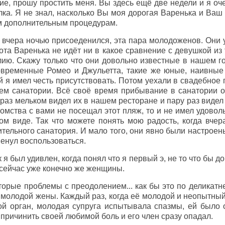
е, прошу простить меня. Вы здесь ещё две недели и я оче
лка. Я не знал, насколько Вы моя дорогая Варенька и Ва
м дополнительным процедурам.
 я вчера ночью присоеденился, эта пара молодоженов. Они
ота Варенька не идёт ни в какое сравнение с девушкой из
лию. Скажу только что они довольно известные в нашем г
овременные Ромео и Джульетта, такие же юные, наивные
ой я имел честь присутствовать. Потом уехали в свадебное
ем санатории. Всё своё время прибывание в санатории о
 раз мельком видел их в нашем ресторане и пару раз виде
комства с вами не посещал этот пляж, то и не имел удоволь
ом виде. Так что можете понять мою радость, когда вчер
тельного санатория. И мало того, они явно были настроен
енул воспользоваться.
 я был удивлен, когда понял что я первый э, не то что бы 
 сейчас уже конечно же женщины.
орые проблемы с преодолением... как бы это по деликатне
молодой жены. Каждый раз, когда её молодой и неопытный
ой орган, молодая супруга испытывала спазмы, ей было 
 причинить своей любимой боль и его член сразу опадал.