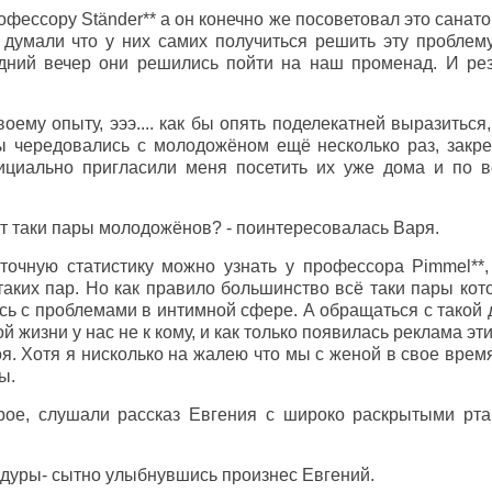
офессору Ständer** а он конечно же посоветовал это санато
, думали что у них самих получиться решить эту проблем
едний вечер они решились пойти на наш променад. И рез
воему опыту, эээ.... как бы опять поделекатней выразиться
ы чередовались с молодожёном ещё несколько раз, закре
ициально пригласили меня посетить их уже дома и по 
т таки пары молодожёнов? - поинтересовалась Варя.
точную статистику можно узнать у профессора Pimmel**,
таких пар. Но как правило большинство всё таки пары ко
ись с проблемами в интимной сфере. А обращаться с такой
 жизни у нас не к кому, и как только появилась реклама эт
боя. Хотя я нисколько на жалею что мы с женой в свое вре
ы.
рое, слушали рассказ Евгения с широко раскрытыми рт
едуры- сытно улыбнувшись произнес Евгений.