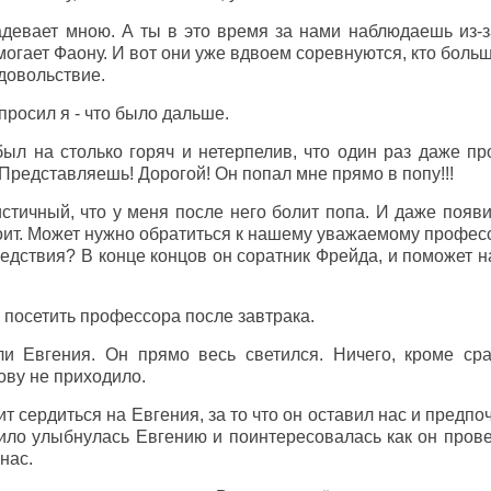
адевает мною. А ты в это время за нами наблюдаешь из-з
огает Фаону. И вот они уже вдвоем соревнуются, кто боль
довольствие.
просил я - что было дальше.
л на столько горяч и нетерпелив, что один раз даже пр
 Представляешь! Дорогой! Он попал мне прямо в попу!!!
стичный, что у меня после него болит попа. И даже появи
оит. Может нужно обратиться к нашему уважаемому професс
едствия? В конце концов он соратник Фрейда, и поможет н
посетить профессора после завтрака.
ли Евгения. Он прямо весь светился. Ничего, кроме с
ову не приходило.
ит сердиться на Евгения, за то что он оставил нас и предп
мило улыбнулась Евгению и поинтересовалась как он прове
нас.