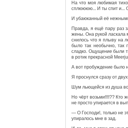
На что моя любимая тихо,
сплюююю... И ты спит и...
И убаюканный её нежными 
Правда, я ещё пару раз 
жены. Она рукой ласкала 
снилось что я плыву на л
было так необычно, так
сладко. Ощущение были та
в ротик прекрасной Meerju
А вот пробуждение было 
Я проснулся сразу от двух
Шум льющейся из душа вод
Но чёрт возьми!!!!?? Кто
не просто упирается в вып
— О Господи!, только не э
упиралось мне в зад.