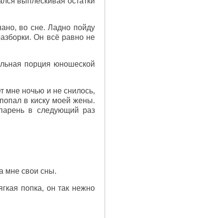
ался выплескивая остатки
нано, во сне. Ладно пойду
азборки. Он всё равно не
ильная порция юношеской
ет мне ночью и не снилось,
попал в киску моей жены.
о парень в следующий раз
а мне свои сны.
ягкая попка, он так нежно