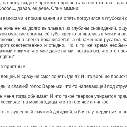
 на полу выдохе протяжно прошептала-постотнала : дааа..
 Ооооо..., даааа, ещёёёё. Спим мммии.
вздохами и покачивания и я опять погрузился в глубокий с
за ночь не на долго выплывал из глубины сновидений, о
мои мужские органы, её губы крепко впивались в мои и я оп
одочке, она слегка покачивается, а обнаженная русалка л
 противоестественно и стыдно. Но в то же время необы
кими яркими, что мне даже на миг показалось что это прои
ngfrau*.
не приятным.
 вещей. И сразу не смог понять где я? И что вообще происх
ы и сладкий голос Вареньки, что-то напевающей под стру
 же меня тогда обнимает. И что такое твердое упирается пр
лескивает на мою ягодицы что-то горячее и липкое.
то - оглушенный смутной догадкой, и боясь утвердиться в не