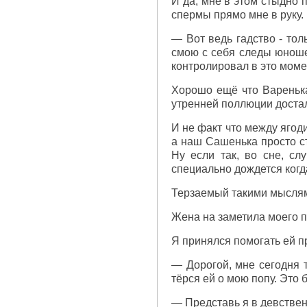
И да, мне в этом стыдно 
спермы прямо мне в руку.
— Вот ведь гадство - тол
смою с себя следы юноше
контролировал в это моме
Хорошо ещё что Варенька
утренней поллюции достал
И не факт что между ягоди
а наш Сашенька просто ст
Ну если так, во сне, сл
специально дождется когд
Терзаемый такими мыслям
Жена на заметила моего п
Я принялся помогать ей п
— Дорогой, мне сегодня т
тёрся ей о мою попу. Это 
— Представь я в девствен