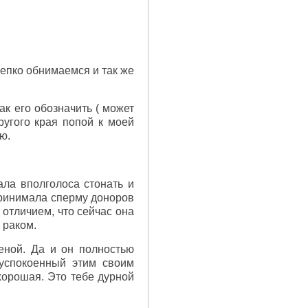
репко обнимаемся и так же
ак его обозначить ( может
ругого края попой к моей
ю.
ала вполголоса стонать и
принимала сперму доноров
 отличием, что сейчас она
 раком.
еной. Да и он полностью
 успокоенный этим своим
хорошая. Это тебе дурной