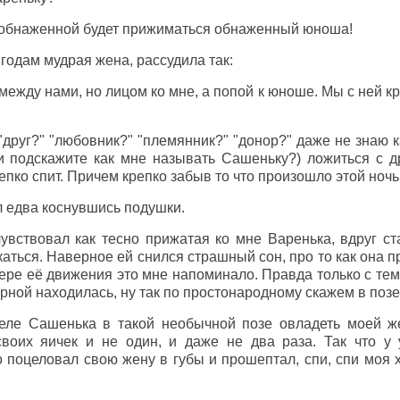
й обнаженной будет прижиматься обнаженный юноша!
 годам мудрая жена, рассудила так:
между нами, но лицом ко мне, а попой к юноше. Мы с ней к
друг?" "любовник?" "племянник?" "донор?" даже не знаю к
и подскажите как мне называть Сашеньку?) ложиться с д
репко спит. Причем крепко забыв то что произошло этой ночь
л едва коснувшись подушки.
увствовал как тесно прижатая ко мне Варенька, вдруг ст
аться. Наверное ей снился страшный сон, про то как она 
ере её движения это мне напоминало. Правда только с тем
урной находилась, ну так по простонародному скажем в позе
еле Сашенька в такой необычной позе овладеть моей ж
воих яичек и не один, и даже не два раза. Так что у
 поцеловал свою жену в губы и прошептал, спи, спи моя 