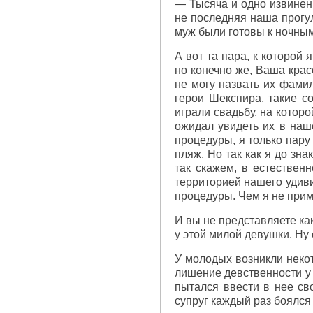
— Тысяча и одно извинени
не последняя наша прогу
муж были готовы к ночны
А вот та пара, к которой
но конечно же, Ваша крас
не могу назвать их фами
герои Шекспира, такие с
играли свадьбу, на котор
ожидал увидеть их в наш
процедуры, я только пару
пляж. Но так как я до зна
так скажем, в естественн
территорией нашего удиви
процедуры. Чем я не прим
И вы не представляете как
у этой милой девушки. Ну
У молодых возникли некот
лишение девственности у 
пытался ввести в нее св
супруг каждый раз боялся