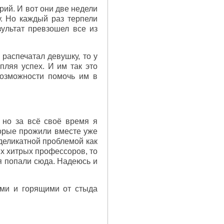
рий. И вот они две недели
у. Но каждый раз терпели
ультат превзошел все из
, распечатал девушку, то у
пляя успех. И им так это
возможности помочь им в
 но за всё своё время я
торые прожили вместе уже
 деликатной проблемой как
их хитрых профессоров, то
мя попали сюда. Надеюсь и
ами и горящими от стыда