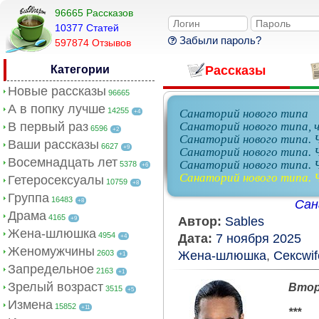
96665 Рассказов
10377 Cтатей
Забыли пароль?
597874 Отзывов
Категории
Рассказы
Новые рассказы
96665
А в попку лучше
14255
Санаторий нового типа
+4
В первый раз
Санаторий нового типа, 
6596
+2
Санаторий нового типа.
Ваши рассказы
6627
+9
Санаторий нового типа. 
Восемнадцать лет
Санаторий нового типа. Ч
5378
+6
Санаторий нового типа. 
Гетеросексуалы
10759
+8
Группа
16483
+8
Сан
Драма
4165
Автор:
Sables
+9
Жена-шлюшка
4954
Дата:
7 ноября 2025
+4
Женомужчины
2603
Жена-шлюшка
,
Сексwif
+1
Запредельное
2163
+1
Зрелый возраст
Втор
3515
+5
Измена
15852
+11
***