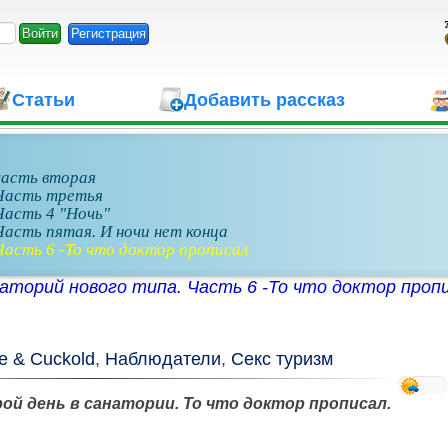
Регистрация
Статьи
Добавить рассказ
часть вторая
 Часть третья
Часть 4 "Ночь"
асть пятая. И ночи нет конца
Часть 6 -То что доктор прописал
аторий нового типа. Часть 6 -То что доктор проп
e & Cuckold
,
Наблюдатели
,
Секс туризм
ой день в санатории. То что доктор прописал.