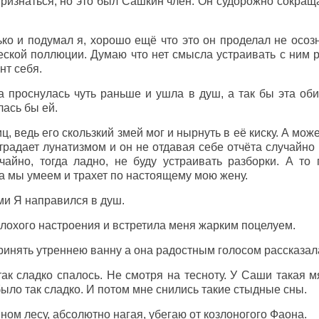
признаться, но это был Сашкин член. Он судорожно сокращ
ько и подумал я, хорошо ещё что это он проделал не осоз
ской поллюции. Думаю что нет смысла устраивать с ним р
нт себя.
 проснулась чуть раньше и ушла в душ, а так бы эта об
ась бы ей.
ц, ведь его скользкий змей мог и нырнуть в её киску. А мож
радает лунатизмом и он не отдавая себе отчёта случайно 
учайно, тогда ладно, не буду устраивать разборки. А т
а мы умеем и трахет по настоящему мою жену.
и Я направился в душ.
лохого настроения и встретила меня жарким поцелуем.
ринять утреннею ванну а она радостным голосом рассказал
ак сладко спалось. Не смотря на тесноту. У Саши такая м
было так сладко. И потом мне снились такие стыдные сны.
ном лесу, абсолютно нагая, убегаю от козлоногого Фаона.