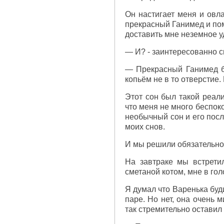
Он настигает меня и овл
прекрасный Ганимед и пом
доставить мне неземное у
— И? - заинтересованно с
— Прекрасный Ганимед бы
копьём не в то отверстие.
Этот сон был такой реали
что меня не много беспок
необычный сон и его посл
моих снов.
И мы решили обязательно 
На завтраке мы встрети
сметаной котом, мне в гол
Я думал что Варенька буд
паре. Но нет, она очень 
так стремительно оставил 