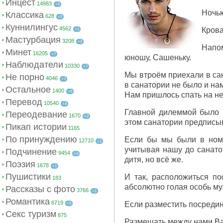
Инцест
14883
+5
Ночью
Классика
628
+2
Куннилингус
4562
Крова
+1
Мастурбация
3208
+2
Напом
Минет
16205
+7
юношу, Сашеньку.
Наблюдатели
10330
+7
Мы втроём приехали в сан
Не порно
4046
+7
в санатории не было и на
Остальное
1400
+6
Нам пришлось спать на ней
Перевод
10540
+4
Главной дилеммой было к
Переодевание
1670
+2
этом санатории предписы
Пикап истории
1165
По принуждению
Если бы мы были в номе
12710
+1
учитывая нашу до санато
Подчинение
9454
+4
дитя, но всё же.
Поэзия
1678
+1
Пушистики
И так, расположиться по
183
абсолютно голая особь му
Рассказы с фото
3766
+1
Романтика
6719
Если разместить посредин
+5
Секс туризм
875
Размещать между нами В