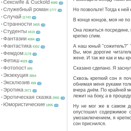
Сексwife & Cuckold
4085
+2
Служебный роман
Но позвольте! Тогда к не
2777
+3
Случай
11743
+4
В конце концов, моя не по
Странности
3455
+3
Она ложиться посредине, 
Студенты
4419
+5
крепко спим.
Фантазии
4084
+1
Фантастика
А наш юный "сожитель?" "
4302
+3
Вы, мои дорогие читател
Фемдом
2179
+1
жене. И так же как и мы к
Фетиш
4029
+3
Фотопост
Сказано сделано. Я засну
886
Экзекуция
3854
Сквозь крепкий сон я поч
Эксклюзив
499
обнимая меня руками толк
+2
Эротика
вчера днём. По крайней м
2671
+7
лежит на боку, а в процед
Эротическая сказка
2992
+1
Юмористические
1805
Ну не мог же в самом д
+1
опустошил содержимое с
умозаключением, я крепко
сон приснился.