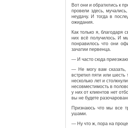
Вот они и обратились к пр
провели здесь, мучались
неудачу. И тогда в посл
ожидания.
Как только я, благодаря с
них всё получилось. И м
понравилось что они оф
зачатии первенца.
— И часто сюда приезжаю
— Не могу вам сказать, 
встретил пяти или шесть 
несколько лет и столкнул
несовместимость в половой
у них от клиентов нет от
вы не будете разочарован
Признаюсь что мы все т
ушами.
— Ну что ж, пора на проц