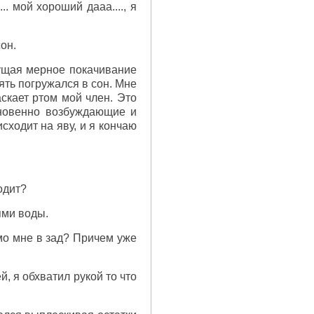
. мой хороший дааа...., я
он.
щущая мерное покачивание
ять погружался в сон. Мне
аскает ртом мой член. Это
кновенно возбуждающие и
сходит на яву, и я кончаю
одит?
ями воды.
ямо мне в зад? Причем уже
й, я обхватил рукой то что