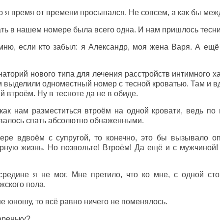
 я время от времени просыпался. Не совсем, а как бы меж
ть в нашем номере была всего одна. И нам пришлось тесни
ню, если кто забыл: я Александр, моя жена Варя. А ещё
аторий нового типа для лечения расстройств интимного х
м выделили одноместный номер с тесной кроватью. Там и в
 втроём. Ну в тесноте да не в обиде.
ак нам разместиться втроём на одной кровати, ведь по
валось спать абсолютно обнаженными.
ре вдвоём с супругой, то конечно, это бы вызывало о
рную жизнь. Но позвольте! Втроём! Да ещё и с мужчиной!
средине я не мог. Мне претило, что ко мне, с одной ст
жского пола.
е юношу, то всё равно ничего не поменялось.
ареньку?