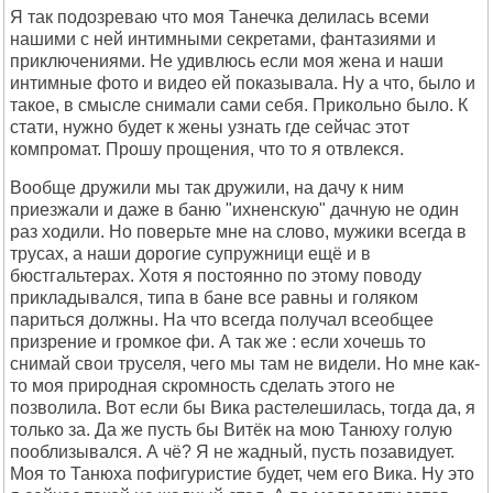
Я так подозреваю что моя Танечка делилась всеми
нашими с ней интимными секретами, фантазиями и
приключениями. Не удивлюсь если моя жена и наши
интимные фото и видео ей показывала. Ну а что, было и
такое, в смысле снимали сами себя. Прикольно было. К
стати, нужно будет к жены узнать где сейчас этот
компромат. Прошу прощения, что то я отвлекся.
Вообще дружили мы так дружили, на дачу к ним
приезжали и даже в баню "ихненскую" дачную не один
раз ходили. Но поверьте мне на слово, мужики всегда в
трусах, а наши дорогие супружници ещё и в
бюстгальтерах. Хотя я постоянно по этому поводу
прикладывался, типа в бане все равны и голяком
париться должны. На что всегда получал всеобщее
призрение и громкое фи. А так же : если хочешь то
снимай свои труселя, чего мы там не видели. Но мне как-
то моя природная скромность сделать этого не
позволила. Вот если бы Вика растелешилась, тогда да, я
только за. Да же пусть бы Витёк на мою Танюху голую
пооблизывался. А чё? Я не жадный, пусть позавидует.
Моя то Танюха пофигуристие будет, чем его Вика. Ну это