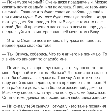
— Почему же чёрный? Очень даже праздничный. Можно
сказать почти свадьба, или помолвка. Я ваших терминах
не силён. Главное что будет совет да любовь, да ещё и
при живом муже. Ему тоже будет совет да любовь, когда
в отпуск даст бог приедет. Но ты Викуся с темы то не с
езжай. Давай просвещал нас серых о всем по порядку -
не дал я уйти от заинтересовавшей меня темы Вику.
— Это ты Слав во всём виноват. Ну даже не виноват,
вернее даже спасибо тебе.
— Так, Викусь, соберись. Что то я ничего не понимаю. То
я в чём-то виноват, то спасибо мне.
— Помнишь, ты в прошлую нашу встречу посоветовал
мне ёбаря найти и раком ебаться? Я после этого сильно
на тебя обиделась, и даже на Танечку. А потом через
пару дней до меня дошло, что в принципе ты же прав. Я
и на работе и дома стала более агрессивной, даже на
Максимку своего стала чуть ли не с кулаками бросаться.
Он мне тоже деликатно посоветовал любовника завести.
— Ни фига у тебя сынуля!, откуда у него такие познания