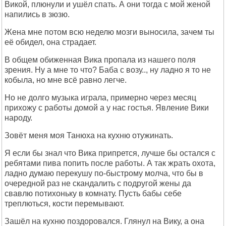
Викой, плюнули и ушёл спать. А они тогда с мой женой
напились в зюзю.
Жена мне потом всю неделю мозги выносила, зачем ты
её обидел, она страдает.
В общем обиженная Вика пропала из нашего поля
зрения. Ну а мне то что? Баба с возу.., ну ладно я то не
кобыла, но мне всё равно легче.
Но не долго музыка играла, примерно через месяц
прихожу с работы домой а у нас гостья. Явление Вики
народу.
Зовёт меня моя Танюха на кухню отужинать.
Я если бы знал что Вика припрется, лучше бы остался с
ребятами пива попить после работы. А так жрать охота,
ладно думаю перекушу по-быстрому молча, что бы в
очередной раз не скандалить с подругой жены да
свавлю потихоньку в комнату. Пусть бабы себе
треплються, кости перемывают.
Зашёл на кухню поздоровался. Глянул на Вику, а она