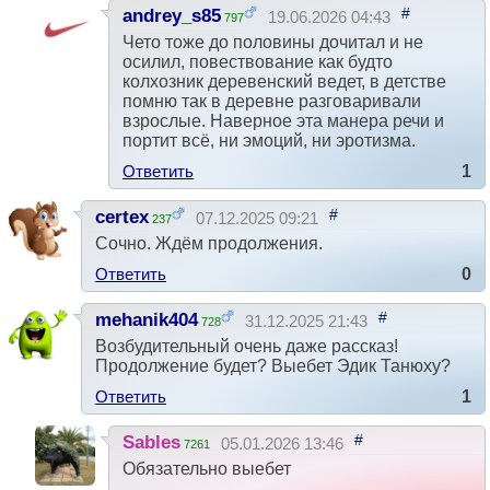
#
andrey_s85
19.06.2026 04:43
797
Чето тоже до половины дочитал и не
осилил, повествование как будто
колхозник деревенский ведет, в детстве
помню так в деревне разговаривали
взрослые. Наверное эта манера речи и
портит всё, ни эмоций, ни эротизма.
Ответить
1
#
certex
07.12.2025 09:21
237
Сочно. Ждём продолжения.
Ответить
0
#
mehanik404
31.12.2025 21:43
728
Возбудительный очень даже рассказ!
Продолжение будет? Выебет Эдик Танюху?
Ответить
1
#
Sables
05.01.2026 13:46
7261
Обязательно выебет