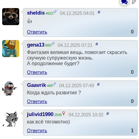
#
sheldis
04.12.2025 04:01
4622
👍
Ответить
0
#
gena13
04.12.2025 07:21
800
Фантазия великая вещь, помогает скрасить
скучную супружескую жизнь.
А продолжение будет?
Ответить
0
#
Gaavrik
04.12.2025 07:49
468
Когда ждать развития ?
Ответить
0
#
julivid1990
04.12.2025 10:32
2545
как всё тягомотно)
Ответить
1