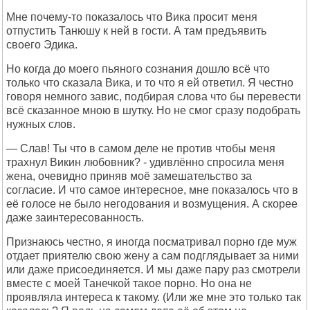
Мне почему-то показалось что Вика просит меня
отпустить Танюшу к ней в гости. А там предъявить
своего Эдика.
Но когда до моего пьяного сознания дошло всё что
только что сказала Вика, и то что я ей ответил. Я честно
говоря немного завис, подбирая слова что бы перевести
всё сказанное мною в шутку. Но не смог сразу подобрать
нужных слов.
— Слав! Ты что в самом деле не против чтобы меня
трахнул Викин любовник? - удивлённо спросила меня
жена, очевидно приняв моё замешательство за
согласие. И что самое интересное, мне показалось что в
её голосе не было негодования и возмущения. А скорее
даже заинтересованность.
Признаюсь честно, я иногда посматривал порно где муж
отдает приятелю свою жену а сам подглядывает за ними
или даже присоединяется. И мы даже пару раз смотрели
вместе с моей Танечкой такое порно. Но она не
проявляла интереса к такому. (Или же мне это только так