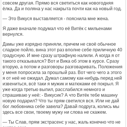
совсем другая. Прямо вся светиться как новогодняя
ёлка. Да и поляна у нас накрыта почти как на новый год.
— Это Викуся выставляется - пояснила мне жена.
Я даже вначале подумал что её Витёк с мильенами
вернулся.
Дамы уже изрядно приняли, причем не своё обычное
сладкое пойло, вина этот раз вполне себе приличную 40
градусную. И мне сразу штрафную налили. А когда я от
такого отказывался? Вот и Вика об этом в курсе. Сразу
вторую, а потом и разговоры разговаривать. Положения
у меня попросила за прошлый раз. Вот чего чего а этого
я от неё не ожидал. Думал самому как-нибудь перед ней
извениться, всё таки я мужик и матюками её покрыл. Я
уже когда третью выпил, расслабился немного и
спрашиваю у неё: - Викусик? А что Витёк тебе машину
новую подарил? Что ты прям светился вся. Или не дай
бог любовника себе завела? Давай подруга, колись мы
здесь все свои, твоему мужу ни слова не скажем.
— Ты Слав, прям экстрасенс у нас, жаль конечно что не