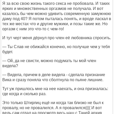
Я за всю свою жизнь такого секса не пробовала. И таких
ярких и множественных оргазмов не получала. И вот
казалось бы чем можно удивить современную замужнюю
даму под 40? Я потом пыталась понять, и вроде ласкал в
тех же местах что и другие мужики, и позы такие же. Но
оргазм с ним это что-то с чем-то!
И тут черт меня дёрнул про член её любовника спросить.
— Ты Слав не обижайся конечно, но получше чем у тебя
будет.
— Ой, да не свисти, можно подумать ты мой член
видела?
— Видела, причем в деле видела - сделала признание
Вика и сразу поняла что сболтнула по пьяне лишние.
Тут уж пришлось мне на нее наехать, и она призналась:
где когда и сколько раз.
Это только Штирлиц ещё ни когда так близко не был к
провалу, но не провалился. А я провалился(((( И вот
ведь сам отдал на просмотр весь наш с Таней архив