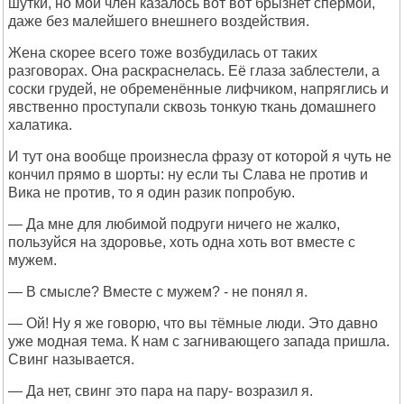
шутки, но мой член казалось вот вот брызнет спермой,
даже без малейшего внешнего воздействия.
Жена скорее всего тоже возбудилась от таких
разговорах. Она раскраснелась. Её глаза заблестели, а
соски грудей, не обременённые лифчиком, напряглись и
явственно проступали сквозь тонкую ткань домашнего
халатика.
И тут она вообще произнесла фразу от которой я чуть не
кончил прямо в шорты: ну если ты Слава не против и
Вика не против, то я один разик попробую.
— Да мне для любимой подруги ничего не жалко,
пользуйся на здоровье, хоть одна хоть вот вместе с
мужем.
— В смысле? Вместе с мужем? - не понял я.
— Ой! Ну я же говорю, что вы тёмные люди. Это давно
уже модная тема. К нам с загнивающего запада пришла.
Свинг называется.
— Да нет, свинг это пара на пару- возразил я.