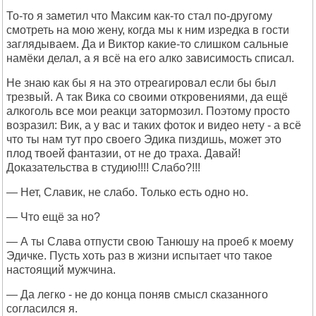
То-то я заметил что Максим как-то стал по-другому
смотреть на мою жену, когда мы к ним изредка в гости
заглядываем. Да и Виктор какие-то слишком сальные
намёки делал, а я всё на его алко зависимость списал.
Не знаю как бы я на это отреагировал если бы был
трезвый. А так Вика со своими откровениями, да ещё
алкоголь все мои реакци затормозил. Поэтому просто
возразил: Вик, а у вас и таких фоток и видео нету - а всё
что ты нам тут про своего Эдика пиздишь, может это
плод твоей фантазии, от не до траха. Давай!
Доказательства в студию!!!! Слабо?!!!
— Нет, Славик, не слабо. Только есть одно но.
— Что ещё за но?
— А ты Слава отпусти свою Танюшу на проеб к моему
Эдичке. Пусть хоть раз в жизни испытает что такое
настоящий мужчина.
— Да легко - не до конца поняв смысл сказанного
согласился я.