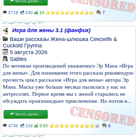
Читать далее...
5718
430
10
7
Игра для жены 3.1 (фанфик)
Ваши рассказы
Жена-шлюшка
Сексwife &
Cuckold
Группа
5 августа 2026
Sables
По мотивам произведений уважаемого Эр Мана «Игра
для жены». Для понимания этого рассказа рекомендую
прочесть цикл рассказов «Игра для жены» автора Эр
Мана. Маска уже больше месяца пылилась у нас на
антресолях. Первое время мы с женой старались не
обсуждать произошедшее приключение. Но потом я...
Читать далее...
4736
216
9.82
6