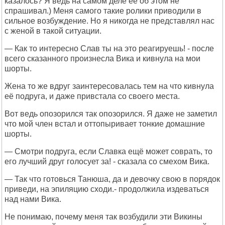
казалось? Я ведь на самом деле её об этом не
спрашивал.) Меня самого такие ролики приводили в
сильное возбуждение. Но я никогда не представлял нас
с женой в такой ситуации.
— Как то интересно Слав ты на это реагируешь! - после
всего сказанного произнесла Вика и кивнула на мои
шорты.
Жена то же вдруг заинтересовалась тем на что кивнула
её подруга, и даже привстала со своего места.
Вот ведь опозорился так опозорился. Я даже не заметил
что мой член встал и оттопыривает тонкие домашние
шорты.
— Смотри подруга, если Славка ещё может соврать, то
его лучший друг голосует за! - сказала со смехом Вика.
— Так что готовься Танюша, да и девочку свою в порядок
приведи, на эпиляцию сходи.- продолжила издеваться
над нами Вика.
Не понимаю, почему меня так возбудили эти Викины