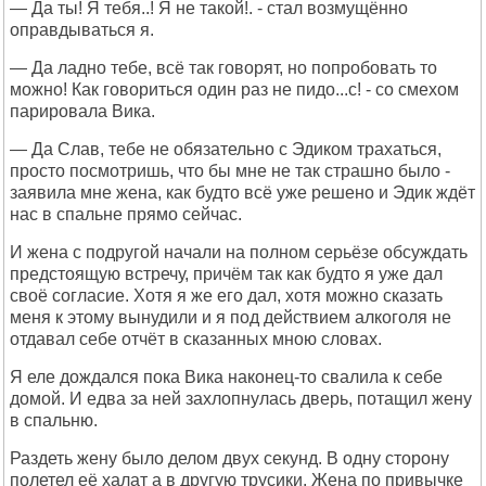
— Да ты! Я тебя..! Я не такой!. - стал возмущённо
оправдываться я.
— Да ладно тебе, всё так говорят, но попробовать то
можно! Как говориться один раз не пидо...с! - со смехом
парировала Вика.
— Да Слав, тебе не обязательно с Эдиком трахаться,
просто посмотришь, что бы мне не так страшно было -
заявила мне жена, как будто всё уже решено и Эдик ждёт
нас в спальне прямо сейчас.
И жена с подругой начали на полном серьёзе обсуждать
предстоящую встречу, причём так как будто я уже дал
своё согласие. Хотя я же его дал, хотя можно сказать
меня к этому вынудили и я под действием алкоголя не
отдавал себе отчёт в сказанных мною словах.
Я еле дождался пока Вика наконец-то свалила к себе
домой. И едва за ней захлопнулась дверь, потащил жену
в спальню.
Раздеть жену было делом двух секунд. В одну сторону
полетел её халат а в другую трусики. Жена по привычке