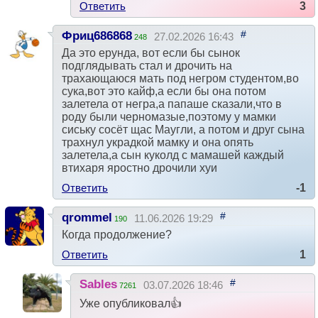
Ответить
3
#
Фриц686868
27.02.2026 16:43
248
Да это ерунда, вот если бы сынок
подглядывать стал и дрочить на
трахающаюся мать под негром студентом,во
сука,вот это кайф,а если бы она потом
залетела от негра,а папаше сказали,что в
роду были черномазые,поэтому у мамки
сиську сосёт щас Маугли, а потом и друг сына
трахнул украдкой мамку и она опять
залетела,а сын куколд с мамашей каждый
втихаря яростно дрочили хуи
Ответить
-1
#
qrommel
11.06.2026 19:29
190
Когда продолжение?
Ответить
1
#
Sables
03.07.2026 18:46
7261
Уже опубликовал👍