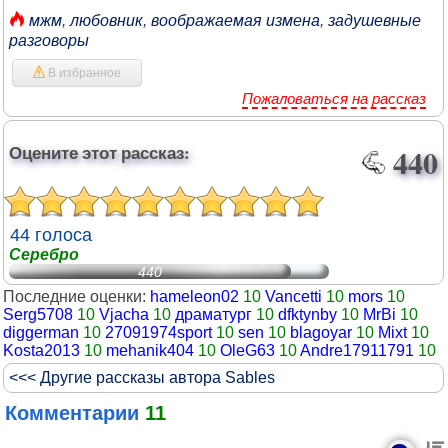
мжм
,
любовник
,
воображаемая измена
,
задушевные
разговоры
В избранное
Пожаловаться на рассказ
Оцените этот рассказ:
440
44 голоса
Серебро
440
Последние оценки:
hameleon02
10
Vancetti
10
mors
10
Serg5708
10
Vjacha
10
драматург
10
dfktynby
10
MrBi
10
diggerman
10
27091974sport
10
sen
10
blagoyar
10
Mixt
10
Kosta2013
10
mehanik404
10
OleG63
10
Andre17911791
10
<<< Другие рассказы автора Sables
Комментарии
11