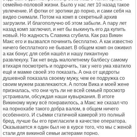
семейно-половой жизни. Было у нас лет 10 назад такое
увлечение. И фотки от эротики до порно, и сами себя на
видео снимали. Потом на комп в секретный архив
загрузили. И благополучно об этом забыли. А пару лет
назад комп заглючил, и нет бы выкинуть его да купить
новый. Но жадность Славика сгубила. Как раз Викин
Макс его и вызвался починить бесплатно. А как известно
ничего бесплатного не бывает. В общем комп он оживил
а как бонус для себя нашёл и нашу пикантную
развлекуху. Так нет ведь малолетнему балбесу самому
втихаря посмотреть и подрочить, так у него ума хватило
ещё и мамке своей это показать. А она от щедроты
душевной показала своему мужу, чем ее подружка со
своим мужем развлекаются. А потом Вика и моей жене
призналась, что они чуть ли не всей семьей просмотр
устраивали, обсуждая наши кувыркания. В итоге
Викиному мужу всё понравилось, а Макс же сказал что
на порнохабе такого добра валом, в общем ничего
особенного. И съёмки статичной камерой это полный
бред, лучше бы его пригласили в качестве оператора.
Оказывается я один был не в курсе того, что мы с женой
стали для викиной семьи актерами порно.