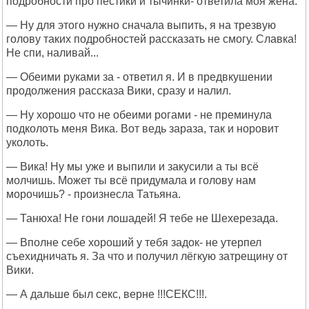
подробности про пестики и тычинки- ответила моя жена.
— Ну для этого нужно сначала выпить, я на трезвую
голову таких подробностей рассказать не смогу. Славка!
Не спи, наливай...
— Обеими руками за - ответил я. И в предвкушении
продолжения рассказа Вики, сразу и налил.
— Ну хорошо что не обеими рогами - не преминула
подколоть меня Вика. Вот ведь зараза, так и норовит
уколоть.
— Вика! Ну мы уже и выпили и закусили а ты всё
молчишь. Может ты всё придумала и голову нам
морочишь? - произнесла Татьяна.
— Танюха! Не гони лошадей! Я тебе не Шехерезада.
— Вполне себе хороший у тебя задок- не утерпел
съехидничать я. За что и получил лёгкую затрещину от
Вики.
— А дальше был секс, верне !!!СЕКС!!!.