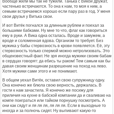
Вообще жили мы так не тужили. Танька с Викой дружат,
частенько встречаются. То она к нам, то моя к ним, а
семьми встречаемся хорошо если пару раз в год. У меня
свои друзья у Витька свои.
И вот Витёк погнался за длинным рублем и поехал за
большими бабками. Ну мне то что, флаг как говориться
ему в руки. А Вика одна осталась. Вроде и замужем, а
вроде и соломенная вдова. Организм то требует. Без
мужика у бабы стервозность в крови появляется. Её, эту
стервозность только спермой можно нетролизовать. Это
общеизвестный факт. Не зря иногда мужики своим бабам
в сердцах говорят: да ебись ты раком! Тем самым как бы
давая своим женщинам разрешение на поход на лево.
Хотя мужики сами этого и не понимают.
В общем уехал Витёк, оставил свою супружницу одну.
Она конечно же блюла свою верность, держалась. В
гости к нам зачастила. Я конечно же посижу для
приличия на кухне в бабской компании да и сваливаю на
компе поиграться или тайком порнушку посмотреть. А
они как сядут и ля ля ля, ля ля ля. Если в выходные то
иногда и за полночь сидят. Ну выпивают какую-то