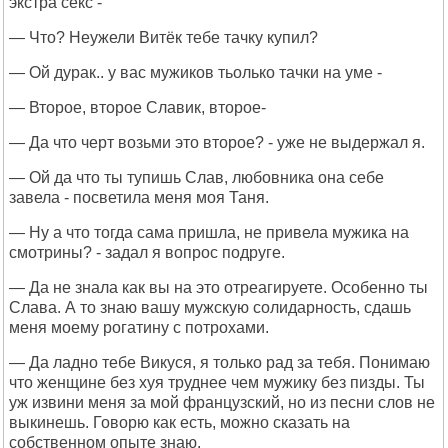
экстра секс -
— Что? Неужели Витёк тебе тачку купил?
— Ой дурак.. у вас мужиков тьолько тачки на уме -
— Второе, второе Славик, второе-
— Да что черт возьми это второе? - уже не выдержал я.
— Ой да что ты тупишь Слав, любовника она себе
завела - посветила меня моя Таня.
— Ну а что тогда сама пришла, не привела мужика на
смотрины? - задал я вопрос подруге.
— Да не знала как вы на это отреагируете. Особенно ты
Слава. А то знаю вашу мужскую солидарность, сдашь
меня моему рогатину с потрохами.
— Да ладно тебе Викуся, я только рад за тебя. Понимаю
что женщине без хуя труднее чем мужику без пизды. Ты
уж извини меня за мой французский, но из песни слов не
выкинешь. Говорю как есть, можно сказать на
собственном опыте знаю.