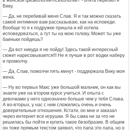
в женской физиологии-психологии? - опять перебил я
Вику.
— Да, не перебивай меня Слав. Я и так можно сказать
самоё интимное вам рассказываю, как на исповеди.
Вообще то я к подружке пришла и ей хотела
исповедоваться, а тут ты на мою голову. Может ты уже
баиньки пойдешь?
— Да вот никуда я не пойду! Здесь такой интересный
сюжет нарисовывается!!! Не я лучше в рот водки наберу
и промолчу.
— Да, Слав, помолчи пять минут - поддержала Вику моя
жена.
— Ну во первых Макс уже большой мальчик, он как вы
знаете уже на втором курсе учиться. И опыта с
девочками у него однозначно больше чем у тебя Слава.
А во-вторых, у нас с ним сложились очень и очень
доверительные отношения. Кстати, он мне и заказал
через интернет все игрушки. Я бы сама ни за что не
решилась бы пойти и купить такое безобразие. В общем
он тоже прямым текстом заявил, что папа это папа, но о