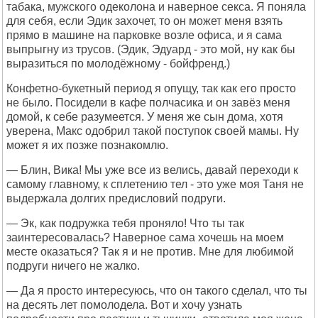
табака, мужского одеколона и наверное секса. Я поняла
для себя, если Эдик захочет, то он может меня взять
прямо в машине на парковке возле офиса, и я сама
выпрыгну из трусов. (Эдик, Эдуард - это мой, ну как бы
выразиться по молодёжному - бойфренд.)
Конфетно-букетный период я опущу, так как его просто
не было. Посидели в кафе полчасика и он завёз меня
домой, к себе разумеется. У меня же сын дома, хотя
уверена, Макс одобрил такой поступок своей мамы. Ну
может я их позже познакомлю.
— Блин, Вика! Мы уже все из велись, давай переходи к
самому главному, к сплетению тел - это уже моя Таня не
выдержала долгих предисловий подруги.
— Эк, как подружка тебя проняло! Что ты так
заинтересовалась? Наверное сама хочешь на моем
месте оказаться? Так я и не против. Мне для любимой
подруги ничего не жалко.
— Да я просто интересуюсь, что он такого сделал, что ты
на десять лет помолодела. Вот и хочу узнать