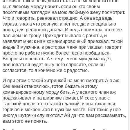
я сейчас такой не жадный стал. А по молодости готов
был любому морду набить если он кто своим
похотливым взглядом на мою любимую жену посмотрит.
Что и говорить, ревновал страшно. А она вод ведь
зараза, знала что ревную, а нет нет, да и специально
повод для ревности давала. И ведь понимала, что я её
пальцем не трону. Приходит бывало с работы, и
заявляет мне: к нам командировочный приезжал, такой
видный мужчина, в ресторан меня приглашал, говорит
просто по работе нужно более тесно пообщаться.
Вопросы порешать. А я ему : меня муж дома ждёт,
волноваться будет, вы у него спросите, если он
согласится, то я конечно же с радостью.
И при этом с такой хитринкой на меня смотрит. А я аж
бешеный становлюсь, готов бежать и этому
командировочному морду бить. А у есамого член аж
подскакивает и на ширинке ломает. И секс у нас с
Танюхой после этого такой сладкий, и она такая вся
горячая и мокренькая в нужном месте. Вот такие у нее
иногда шуточки случаются.т Ай да что вам рассказывать,
вам этого не понять.