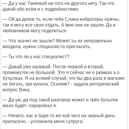
— Да у нас Танечкой ни того ни другого нету. Так что
давай обо всём и с подробностями.
— Ой да делов то, если тебе Слава вибраторы нужны,
так я могу все свои отдать. А мне они не зашли. Да и
любовником могу поделиться.
— Что значит не зашли? Может ты их неправильно
вводила, нужно специалиста пригласить.
— Ты что ли у нас специалист?
— Давай уже наливай. После первой и второй,
промежуток не большой. Это я сейчас не о рюмках а о
бутылках. Я на всякий случай, что бы два раза в магазин
не бегать, три купила. Осилим? - задала риторический
вопрос Вика.
— Да уж, да под такой разговор может и трёх бутылок
мало будет- парировал я.
— Ничего, нас в баре то же кой чего на черный день
припасено. - успокоила меня супруга.