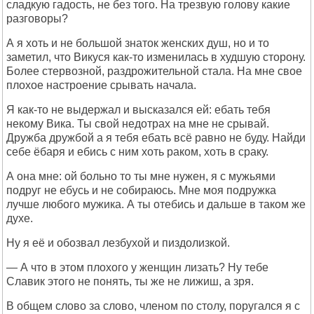
сладкую гадость, не без того. На трезвую голову какие
разговоры?
А я хоть и не большой знаток женских душ, но и то
заметил, что Викуся как-то изменилась в худшую сторону.
Более стервозной, раздрожительной стала. На мне свое
плохое настроение срывать начала.
Я как-то не выдержал и высказался ей: ебать тебя
некому Вика. Ты свой недотрах на мне не срывай.
Дружба дружбой а я тебя ебать всё равно не буду. Найди
себе ёбаря и ебись с ним хоть раком, хоть в сраку.
А она мне: ой больно то ты мне нужен, я с мужьями
подруг не ебусь и не собираюсь. Мне моя подружка
лучше любого мужика. А ты отебись и дальше в таком же
духе.
Ну я её и обозвал лезбухой и пиздолизкой.
— А что в этом плохого у женщин лизать? Ну тебе
Славик этого не понять, ты же не лижиш, а зря.
В общем слово за слово, членом по столу, поругался я с