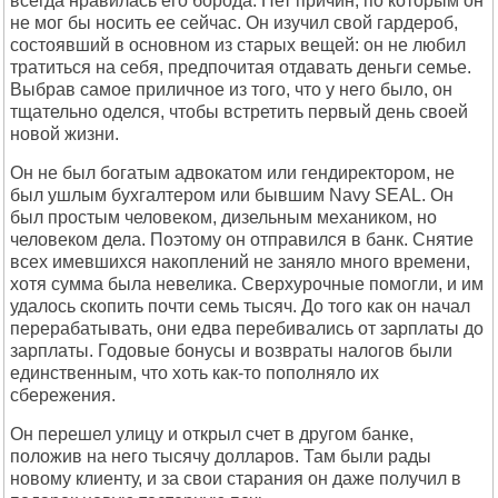
всегда нравилась его борода. Нет причин, по которым он
не мог бы носить ее сейчас. Он изучил свой гардероб,
состоявший в основном из старых вещей: он не любил
тратиться на себя, предпочитая отдавать деньги семье.
Выбрав самое приличное из того, что у него было, он
тщательно оделся, чтобы встретить первый день своей
новой жизни.
Он не был богатым адвокатом или гендиректором, не
был ушлым бухгалтером или бывшим Navy SEAL. Он
был простым человеком, дизельным механиком, но
человеком дела. Поэтому он отправился в банк. Снятие
всех имевшихся накоплений не заняло много времени,
хотя сумма была невелика. Сверхурочные помогли, и им
удалось скопить почти семь тысяч. До того как он начал
перерабатывать, они едва перебивались от зарплаты до
зарплаты. Годовые бонусы и возвраты налогов были
единственным, что хоть как-то пополняло их
сбережения.
Он перешел улицу и открыл счет в другом банке,
положив на него тысячу долларов. Там были рады
новому клиенту, и за свои старания он даже получил в