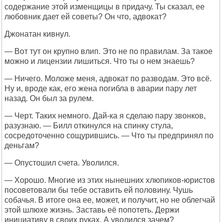
содержание этой изменщицы в придачу. Ты сказал, ее
любовник дает ей советы? Он что, адвокат?
Джонатан кивнул.
— Вот тут он крупно влип. Это не по правилам. За такое
можно и лицензии лишиться. Что ты о нем знаешь?
— Ничего. Моложе меня, адвокат по разводам. Это всё.
Ну и, вроде как, его жена погибла в аварии пару лет
назад. Он был за рулем.
— Черт. Таких немного. Дай-ка я сделаю пару звонков,
разузнаю. — Билл откинулся на спинку стула,
сосредоточенно сощурившись. — Что ты предпринял по
деньгам?
— Опустошил счета. Уволился.
— Хорошо. Многие из этих нынешних хлюпиков-юристов
посоветовали бы тебе оставить ей половину. Чушь
собачья. В итоге она ее, может, и получит, но не облегчай
этой шлюхе жизнь. Заставь её попотеть. Держи
инициативу в своих руках. А уволился зачем?