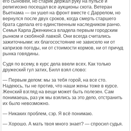
его сыновей, но старик держал руку на пульсе и
религиозно посещал все аукционы скота. Ветеран
Вьетнама — он ушел на фронт вместе с Даррелом, но
вернулся после двух сроков, когда смерть старшего
брата сделала его единственным наследником ранчо.
Семья Карла Дженкинса владела первым городским
рынком и скобяной лавкой. Они всегда считались
зажиточными: их благосостояние не зависело ни от
капризов погоды, ни от стоимости кормов, ни от причуд
рынка говядины.
Судя по всему, в курс дела ввели всех. Как только
дружеский гул затих, Билл взял слово:
— Первым делом: мы за тебя горой, на все сто.
Надеюсь, ты не против, что наши жены тоже в курсе.
Женский взгляд на вещи может быть полезен. Сам
понимаешь, раз уж мы взялись за это дело, отстранить
их было невозможно.
— Никаких проблем, сэр. Я всё понимаю.
— Хорошо. А мать твоя много знает? — спросил судья.