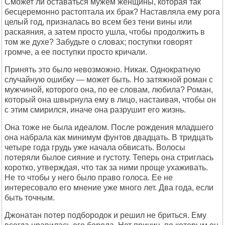
Сможет ли оставаться мужем женщины, которая так
бесцеремонно растоптала их брак? Наставляла ему рога
целый год, призналась во всем без тени вины или
раскаяния, а затем просто ушла, чтобы продолжить в
том же духе? Забудьте о словах; поступки говорят
громче, а ее поступки просто кричали.
Принять это было невозможно. Никак. Однократную
случайную ошибку — может быть. Но затяжной роман с
мужчиной, которого она, по ее словам, любила? Роман,
который она швырнула ему в лицо, настаивая, чтобы он
с этим смирился, иначе она разрушит его жизнь.
Она тоже не была идеалом. После рождения младшего
она набрала как минимум фунтов двадцать. В тридцать
четыре года грудь уже начала обвисать. Волосы
потеряли былое сияние и густоту. Теперь она стриглась
коротко, утверждая, что так за ними проще ухаживать.
Не то чтобы у него было право голоса. Ее не
интересовало его мнение уже много лет. Два года, если
быть точным.
Джонатан потер подбородок и решил не бриться. Ему