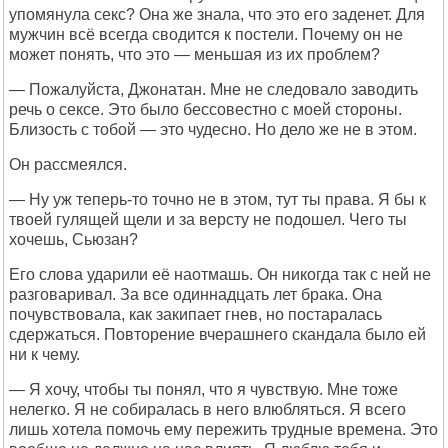
упомянула секс? Она же знала, что это его заденет. Для
мужчин всё всегда сводится к постели. Почему он не
может понять, что это — меньшая из их проблем?
— Пожалуйста, Джонатан. Мне не следовало заводить
речь о сексе. Это было бессовестно с моей стороны.
Близость с тобой — это чудесно. Но дело же не в этом.
Он рассмеялся.
— Ну уж теперь-то точно не в этом, тут ты права. Я бы к
твоей гулящей щели и за версту не подошел. Чего ты
хочешь, Сьюзан?
Его слова ударили её наотмашь. Он никогда так с ней не
разговаривал. За все одиннадцать лет брака. Она
почувствовала, как закипает гнев, но постаралась
сдержаться. Повторение вчерашнего скандала было ей
ни к чему.
— Я хочу, чтобы ты понял, что я чувствую. Мне тоже
нелегко. Я не собиралась в него влюбляться. Я всего
лишь хотела помочь ему пережить трудные времена. Это