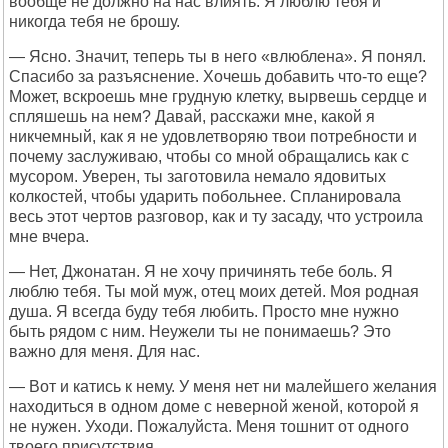
вообще не должно на нас влиять. Я люблю тебя и
никогда тебя не брошу.
— Ясно. Значит, теперь ты в него «влюблена». Я понял.
Спасибо за разъяснение. Хочешь добавить что-то еще?
Может, вскроешь мне грудную клетку, вырвешь сердце и
спляшешь на нем? Давай, расскажи мне, какой я
никчемный, как я не удовлетворяю твои потребности и
почему заслуживаю, чтобы со мной обращались как с
мусором. Уверен, ты заготовила немало ядовитых
колкостей, чтобы ударить побольнее. Спланировала
весь этот чертов разговор, как и ту засаду, что устроила
мне вчера.
— Нет, Джонатан. Я не хочу причинять тебе боль. Я
люблю тебя. Ты мой муж, отец моих детей. Моя родная
душа. Я всегда буду тебя любить. Просто мне нужно
быть рядом с ним. Неужели ты не понимаешь? Это
важно для меня. Для нас.
— Вот и катись к нему. У меня нет ни малейшего желания
находиться в одном доме с неверной женой, которой я
не нужен. Уходи. Пожалуйста. Меня тошнит от одного
твоего присутствия.