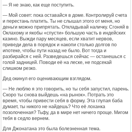
— Я не знаю, как еще поступить.
— Мой совет: пока оставайся в доме. Контролируй счета
и перестань платить. Ты не слышал этого от меня, но
деньги можно припрятать. Откладывай наличку. Сгоняй в
Оклахому и якобы «спусти» большую часть в индейских
казино. Выжди пару месяцев, если хватит нервов,
приведи дела в порядок и накопи столько долгов по
ипотеке, чтобы пути назад не было. Вот тогда и
разбирайся с ней. Разведешься сейчас — останешься с
голой задницей. Поводи её на леске, не подсекай
слишком резко.
Дед окинул его оценивающим взглядом.
— Не люблю я это говорить, но ты себя запустил, парень.
Скоро ты снова выйдешь «на рынок». Потрать это
время, чтобы привести себя в форму. Эта глупая баба
думает, ты никого не найдешь? Что её лоханка
позолоченная? Тьфу, да в мире нет ничего проще. Мигом
тебя в седло вернем.
Для Джонатана это была болезненная тема.