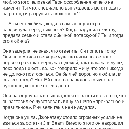
люблю этого человека! Твои оскорбления ничего не
изменят. Ты что, специально вынуждаешь меня подать
на развод и разрушить твою жизнь?
— А ты его любила, когда в самый первый раз
раздвинула перед ним ноги? Когда нарушила клятву,
предала семью и стала обычной потаскухой? Ты и тогда
его любила?
Она замерла, не зная, что ответить. Он попал в точку.
Она вспомнила гнетущее чувство вины после того
первого раза: как вернулась домой, как плакала в душе,
пока вода не остыла. Как говорила Ричу, что это никогда
не должно повториться. Он был ей дорог, но любила ли
она его тогда? Нет. Ей просто нравилось то чувство
нужности, которое он ей давал.
Она развернулась и вышла, кипя от злости из-за того, что
он заставил её чувствовать вину за нечто «прекрасное и
правильное». Рич ведь так в ней нуждался.
Когда она ушла, Джонатану стоило огромных усилий не
взяться за остатки Jim Beam. Вместо этого он накрошил
салат, съел куриную грудку и отправился на долгую