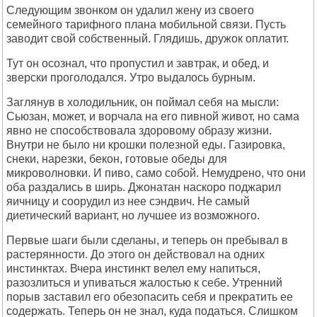
Следующим звонком он удалил жену из своего
семейного тарифного плана мобильной связи. Пусть
заводит свой собственный. Глядишь, дружок оплатит.
Тут он осознал, что пропустил и завтрак, и обед, и
зверски проголодался. Утро выдалось бурным.
Заглянув в холодильник, он поймал себя на мысли:
Сьюзан, может, и ворчала на его пивной живот, но сама
явно не способствовала здоровому образу жизни.
Внутри не было ни крошки полезной еды. Газировка,
снеки, нарезки, бекон, готовые обеды для
микроволновки. И пиво, само собой. Немудрено, что они
оба раздались в ширь. Джонатан наскоро поджарил
яичницу и соорудил из нее сэндвич. Не самый
диетический вариант, но лучшее из возможного.
Первые шаги были сделаны, и теперь он пребывал в
растерянности. До этого он действовал на одних
инстинктах. Вчера инстинкт велел ему напиться,
разозлиться и упиваться жалостью к себе. Утренний
порыв заставил его обезопасить себя и прекратить ее
содержать. Теперь он не знал, куда податься. Слишком