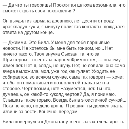
— Да что ты говоришь! Проклятая шлюха возомнила, что
сможет скрыть свои похождения?
Он выудил из кармана древнюю, лет десяти от роду,
«раскладушку» и, с минуту полистав контакты, дождался
ответа на другом конце.
— Джимми. Это Билл. У меня для тебя паршивые
новости. Не хотелось бы мне быть гонцом, но... Нет,
ничего такого. Твоя внучка Сьюзан, та, что за
Шриттером... то есть за парнем Фримонтом, — она ему
изменяет. Нет, я, блядь, не шучу. Нет, не ловили, она сама
вчера выложила, мол, уже год как гуляет. Уходить не
собирается, во всяком случае, сама так говорит — хочет,
чтобы он помалкивал и позволял ей трахаться на
стороне. Черт возьми, нет! Разумеется, нет. Ты что,
думаешь, он какой-то куколд чертов? Да, я понимаю.
Слышать такое горько. Всегда была эгоистичной сучкой...
Пока не ясно, но дело дрянь. Я решил, ты должен знать,
извини за вести. Конечно, передам.
Билл повернулся к Джонатану, в его глазах тлела ярость.