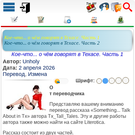
Кое-что... о чём говорят в Техасе. Часть 1
Кое-что... о чём говорят в Техасе. Часть 2
Кое-что... о чём говорят в Техасе. Часть 1
Автор:
Unholy
Дата:
2 апреля 2026
Перевод
,
Измена
Шрифт:
О
т переводчика
Представляю вашему вниманию
перевод рассказа «Something... Talk
About in Tx» автора Tx_Tall_Tales. Эту и другие работы
автора также можно найти на сайте Literotica.
Рассказ состоит из двух частей.