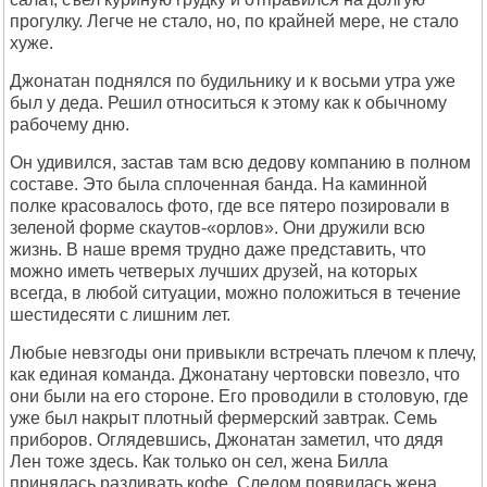
прогулку. Легче не стало, но, по крайней мере, не стало
хуже.
Джонатан поднялся по будильнику и к восьми утра уже
был у деда. Решил относиться к этому как к обычному
рабочему дню.
Он удивился, застав там всю дедову компанию в полном
составе. Это была сплоченная банда. На каминной
полке красовалось фото, где все пятеро позировали в
зеленой форме скаутов-«орлов». Они дружили всю
жизнь. В наше время трудно даже представить, что
можно иметь четверых лучших друзей, на которых
всегда, в любой ситуации, можно положиться в течение
шестидесяти с лишним лет.
Любые невзгоды они привыкли встречать плечом к плечу,
как единая команда. Джонатану чертовски повезло, что
они были на его стороне. Его проводили в столовую, где
уже был накрыт плотный фермерский завтрак. Семь
приборов. Оглядевшись, Джонатан заметил, что дядя
Лен тоже здесь. Как только он сел, жена Билла
принялась разливать кофе. Следом появилась жена