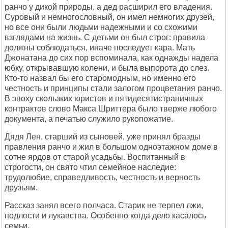
ранчо у дикой природы, а дед расширил его владения.
Суровый и немногословный, он имел немногих друзей,
но все они были людьми надежными и со схожими
взглядами на жизнь. С детьми он был строг: правила
должны соблюдаться, иначе последует кара. Мать
Джонатана до сих пор вспоминала, как однажды надела
юбку, открывавшую колени, и была выпорота до слез.
Кто-то назвал бы его старомодным, но именно его
честность и принципы стали залогом процветания ранчо.
В эпоху скользких юристов и пятидесятистраничных
контрактов слово Макса Шриттера было тверже любого
документа, а печатью служило рукопожатие.
Дядя Лен, старший из сыновей, уже принял бразды
правления ранчо и жил в большом одноэтажном доме в
сотне ярдов от старой усадьбы. Воспитанный в
строгости, он свято чтил семейное наследие:
трудолюбие, справедливость, честность и верность
друзьям.
Рассказ занял всего полчаса. Старик не терпел лжи,
подлости и лукавства. Особенно когда дело касалось
семьи.