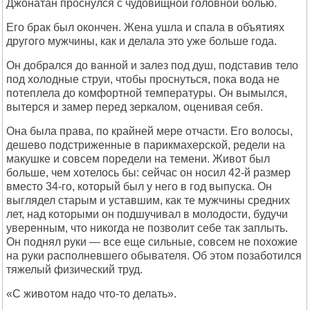
Джонатан проснулся с чудовищной головной болью.
Его брак был окончен. Жена ушла и спала в объятиях
другого мужчины, как и делала это уже больше года.
Он добрался до ванной и залез под душ, подставив тело
под холодные струи, чтобы проснуться, пока вода не
потеплела до комфортной температуры. Он вымылся,
вытерся и замер перед зеркалом, оценивая себя.
Она была права, по крайней мере отчасти. Его волосы,
дешево подстриженные в парикмахерской, редели на
макушке и совсем поредели на темени. Живот был
больше, чем хотелось бы: сейчас он носил 42-й размер
вместо 34-го, который был у него в год выпуска. Он
выглядел старым и уставшим, как те мужчины средних
лет, над которыми он подшучивал в молодости, будучи
уверенным, что никогда не позволит себе так заплыть.
Он поднял руки — все еще сильные, совсем не похожие
на руки располневшего обывателя. Об этом позаботился
тяжелый физический труд.
«С животом надо что-то делать».