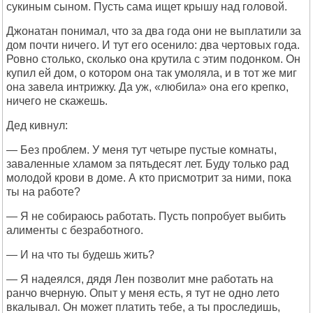
сукиным сыном. Пусть сама ищет крышу над головой.
Джонатан понимал, что за два года они не выплатили за
дом почти ничего. И тут его осенило: два чертовых года.
Ровно столько, сколько она крутила с этим подонком. Он
купил ей дом, о котором она так умоляла, и в тот же миг
она завела интрижку. Да уж, «любила» она его крепко,
ничего не скажешь.
Дед кивнул:
— Без проблем. У меня тут четыре пустые комнаты,
заваленные хламом за пятьдесят лет. Буду только рад
молодой крови в доме. А кто присмотрит за ними, пока
ты на работе?
— Я не собираюсь работать. Пусть попробует выбить
алименты с безработного.
— И на что ты будешь жить?
— Я надеялся, дядя Лен позволит мне работать на
ранчо вчерную. Опыт у меня есть, я тут не одно лето
вкалывал. Он может платить тебе, а ты проследишь,