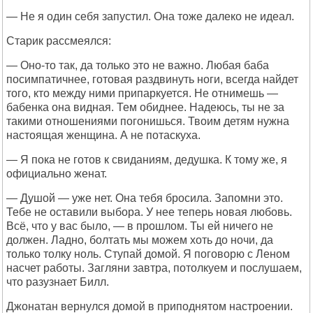
— Не я один себя запустил. Она тоже далеко не идеал.
Старик рассмеялся:
— Оно-то так, да только это не важно. Любая баба
посимпатичнее, готовая раздвинуть ноги, всегда найдет
того, кто между ними припаркуется. Не отнимешь —
бабенка она видная. Тем обиднее. Надеюсь, ты не за
такими отношениями погонишься. Твоим детям нужна
настоящая женщина. А не потаскуха.
— Я пока не готов к свиданиям, дедушка. К тому же, я
официально женат.
— Душой — уже нет. Она тебя бросила. Запомни это.
Тебе не оставили выбора. У нее теперь новая любовь.
Всё, что у вас было, — в прошлом. Ты ей ничего не
должен. Ладно, болтать мы можем хоть до ночи, да
только толку ноль. Ступай домой. Я поговорю с Леном
насчет работы. Загляни завтра, потолкуем и послушаем,
что разузнает Билл.
Джонатан вернулся домой в приподнятом настроении.