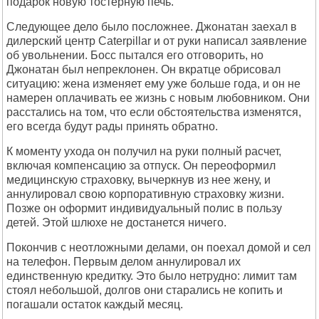
подарок новую тостерную печь.
Следующее дело было посложнее. Джонатан заехал в
дилерский центр Caterpillar и от руки написал заявление
об увольнении. Босс пытался его отговорить, но
Джонатан был непреклонен. Он вкратце обрисовал
ситуацию: жена изменяет ему уже больше года, и он не
намерен оплачивать ее жизнь с новым любовником. Они
расстались на том, что если обстоятельства изменятся,
его всегда будут рады принять обратно.
К моменту ухода он получил на руки полный расчет,
включая компенсацию за отпуск. Он переоформил
медицинскую страховку, вычеркнув из нее жену, и
аннулировал свою корпоративную страховку жизни.
Позже он оформит индивидуальный полис в пользу
детей. Этой шлюхе не достанется ничего.
Покончив с неотложными делами, он поехал домой и сел
на телефон. Первым делом аннулировал их
единственную кредитку. Это было нетрудно: лимит там
стоял небольшой, долгов они старались не копить и
погашали остаток каждый месяц.