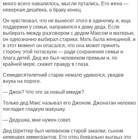
много всего навалилось, мысли путались. Его жена —
неверная дешёвка, а браку конец.
Он чувствовал, что не вынесет этого в одиночку, и, ища
поддержки у семьи, направился к дому деда. Если
выбирать между разговором с дедом Максом и матерью,
он однозначно выбирал старика. Мать была женщиной, и
в этот момент он опасался, что она может принять
сторону этой потаскухи — ради сохранения семьи и
блага детей. Дед же был человеком прямым и, по
крайней мере, скажет правду в глаза.
Семидесятилетний старик немало удивился, увидев
внука на пороге.
— Джон? Что это за новый имидж?
Только дед Макс называл его Джоном. Джонатан неловко
погладил гладкую макушку.
— Дедушка, мне нужен совет.
Дед Шриттер был человеком старой закалки, сыном
немецких иммигрантов. Его отец буквально выгрыз это