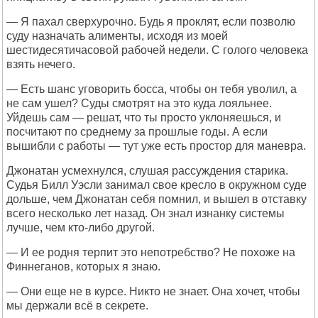
— Я пахал сверхурочно. Будь я проклят, если позволю
суду назначать алименты, исходя из моей
шестидесятичасовой рабочей недели. С голого человека
взять нечего.
— Есть шанс уговорить босса, чтобы он тебя уволил, а
не сам ушел? Суды смотрят на это куда лояльнее.
Уйдешь сам — решат, что ты просто уклоняешься, и
посчитают по среднему за прошлые годы. А если
вышибли с работы — тут уже есть простор для маневра.
Джонатан усмехнулся, слушая рассуждения старика.
Судья Билл Уэсли занимал свое кресло в окружном суде
дольше, чем Джонатан себя помнил, и вышел в отставку
всего несколько лет назад. Он знал изнанку системы
лучше, чем кто-либо другой.
— И ее родня терпит это непотребство? Не похоже на
Финнеганов, которых я знаю.
— Они еще не в курсе. Никто не знает. Она хочет, чтобы
мы держали всё в секрете.