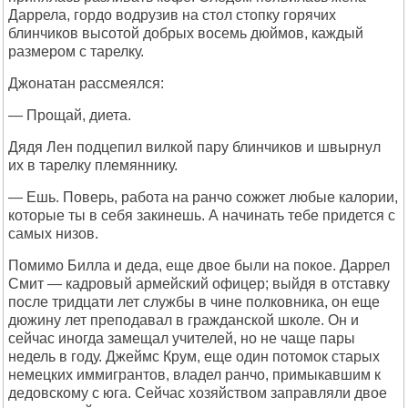
Даррела, гордо водрузив на стол стопку горячих
блинчиков высотой добрых восемь дюймов, каждый
размером с тарелку.
Джонатан рассмеялся:
— Прощай, диета.
Дядя Лен подцепил вилкой пару блинчиков и швырнул
их в тарелку племяннику.
— Ешь. Поверь, работа на ранчо сожжет любые калории,
которые ты в себя закинешь. А начинать тебе придется с
самых низов.
Помимо Билла и деда, еще двое были на покое. Даррел
Смит — кадровый армейский офицер; выйдя в отставку
после тридцати лет службы в чине полковника, он еще
дюжину лет преподавал в гражданской школе. Он и
сейчас иногда замещал учителей, но не чаще пары
недель в году. Джеймс Крум, еще один потомок старых
немецких иммигрантов, владел ранчо, примыкавшим к
дедовскому с юга. Сейчас хозяйством заправляли двое