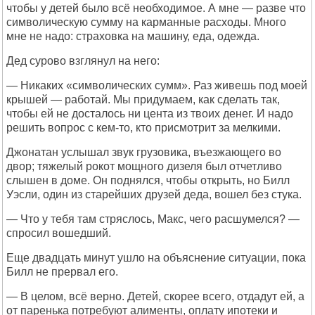
чтобы у детей было всё необходимое. А мне — разве что
символическую сумму на карманные расходы. Много
мне не надо: страховка на машину, еда, одежда.
Дед сурово взглянул на него:
— Никаких «символических сумм». Раз живешь под моей
крышей — работай. Мы придумаем, как сделать так,
чтобы ей не досталось ни цента из твоих денег. И надо
решить вопрос с кем-то, кто присмотрит за мелкими.
Джонатан услышал звук грузовика, въезжающего во
двор; тяжелый рокот мощного дизеля был отчетливо
слышен в доме. Он поднялся, чтобы открыть, но Билл
Уэсли, один из старейших друзей деда, вошел без стука.
— Что у тебя там стряслось, Макс, чего расшумелся? —
спросил вошедший.
Еще двадцать минут ушло на объяснение ситуации, пока
Билл не прервал его.
— В целом, всё верно. Детей, скорее всего, отдадут ей, а
от паренька потребуют алименты, оплату ипотеки и